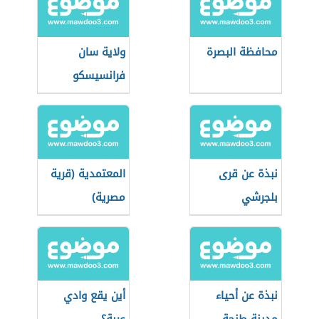
محافظة البصرة
ولاية سان
فرانسيسكو
نبذة عن قرى
المعتمدية (قرية
بلجرشي
مصرية)
نبذة عن أحياء
أين يقع وادي