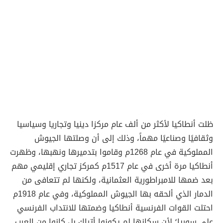
ظلت أنطاكيا لأكثر من ألف عام مركزا دينيا وتجاريا وسياسيا
وثقافيًا وصناعيًا مهماً، وذلك إلى أن وصلتها الجيوش
المملوكية في عام 1268م وقاموا بتدميرها ونهبها، وظهرت
أنطاكيا مرة أخرى في عام 1517م كمركز تجاري إقليمي مهم
بعد ضمها للامبراطورية العثمانية، ولكنها لم تتعافى من
الدمار الذي ألحقه بها الجيوش المملوكية، وفي عام 1918م
احتلت القوات الفرنسية أنطاكيا وضمتها للانتداب الفرنسي
على سوريا؛ لأن سكانها لم يكونوا أتراك بل كانوا من العرب