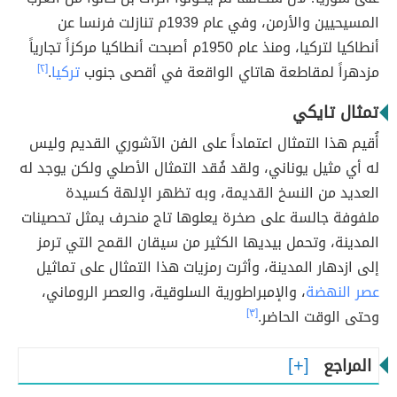
المسيحيين والأرمن، وفي عام 1939م تنازلت فرنسا عن
أنطاكيا لتركيا، ومنذ عام 1950م أصبحت أنطاكيا مركزاً تجارياً
مزدهراً لمقاطعة هاتاي الواقعة في أقصى جنوب
تركيا
.
[٢]
تمثال تايكي
أُقيم هذا التمثال اعتماداً على الفن الآشوري القديم وليس
له أي مثيل يوناني، ولقد فُقد التمثال الأصلي ولكن يوجد له
العديد من النسخ القديمة، وبه تظهر الإلهة كسيدة
ملفوفة جالسة على صخرة يعلوها تاج منحرف يمثل تحصينات
المدينة، وتحمل بيديها الكثير من سيقان القمح التي ترمز
إلى ازدهار المدينة، وأثرت رمزيات هذا التمثال على تماثيل
عصر النهضة
، والإمبراطورية السلوقية، والعصر الروماني،
وحتى الوقت الحاضر.
[٣]
المراجع