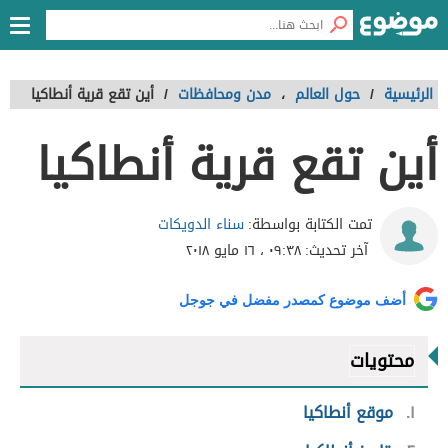
الرئيسية
/
حول العالم
،
مدن ومحافظات
/
أين تقع قرية أنطاكيا
أين تقع قرية أنطاكيا
سناء الدويكات
تمت الكتابة بواسطة:
آخر تحديث:
٠٩:٣٨ ، ١٦ مايو ٢٠١٨
أضف موضوع كمصدر مفضل في جوجل
محتويات
١
موقع أنطاكيا