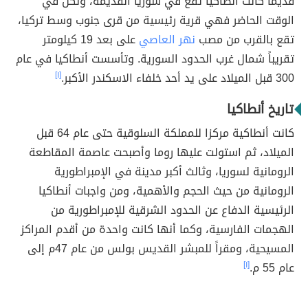
قديماً كانت أنطاكيا تقع في سوريا القديمة، ولكن في
الوقت الحاضر فهي قرية رئيسية من قرى جنوب وسط تركيا،
تقع بالقرب من مصب
نهر العاصي
على بعد 19 كيلومتر
تقريباً شمال غرب الحدود السورية. وتأسست أنطاكيا في عام
300 قبل الميلاد على يد أحد خلفاء الاسكندر الأكبر.
[١]
تاريخ أنطاكيا
كانت أنطاكية مركزا للمملكة السلوقية حتى عام 64 قبل
الميلاد، ثم استولت عليها روما وأصبحت عاصمة المقاطعة
الرومانية لسوريا، وثالث أكبر مدينة في الإمبراطورية
الرومانية من حيث الحجم والأهمية، ومن واجبات أنطاكيا
الرئيسية الدفاع عن الحدود الشرقية للإمبراطورية من
الهجمات الفارسية، وكما أنها كانت واحدة من أقدم المراكز
المسيحية، ومقراً للمبشر القديس بولس من عام 47م إلى
عام 55 م.
[١]