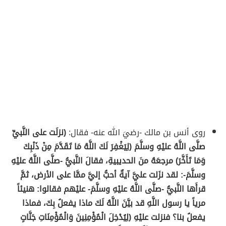
روى أنس بن مالك -رضيَ الله عنه- فقال:
(نزلَت على النَّبيِّ
صلَّى اللَّهُ عليْهِ وسلَّمَ (لِيَغْفِرَ لَكَ اللَّهُ مَا تَقَدَّمَ مِنْ ذَنْبِكَ
وَمَا تَأَخَّرَ) مرجعَهُ منَ الحديبيةِ، فقالَ النَّبيُّ -صلَّى اللَّهُ عليْهِ
وسلَّمَ-: لقد نزَلت عليَّ آيةٌ أحبُّ إليَّ ممَّا على الأرض، ثمَّ
قرأَها النَّبيُّ -صلَّى اللَّهُ عليْهِ وسلَّمَ- عليْهم فقالوا: هنيئاً
مرياً يا رسول اللَّهِ قد بيَّنَ اللَّهُ لَكَ ماذا يفعلُ بِكَ، فماذا
يفعلُ بنا؟ فنزلت عليْهِ (لِيُدْخِلَ الْمُؤْمِنِينَ وَالْمُؤْمِنَاتِ جَنَّاتٍ