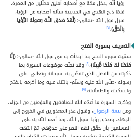
رؤيا أنّه يدخل مكة مع أصحابه آمنين محلّلين من العمرة،
فلمّا ذبح الهدي في الحديبية سأله أصحابه عن الرؤيا،
فنزل قول الله -تعالى-:
(لَّقَدْ صَدَقَ اللَّـهُ رَسُولَهُ الرُّؤْيَا
بِالْحَقِّ)
.
[٧]
التعريف بسورة الفتح
سمّيت سورة الفتح بما ابتدأت به في قول الله -تعالى-:
(إِنَّا
فَتَحْنَا لَكَ فَتْحًا مُّبِينًا)
،
[٨]
وقد تجلّت موضوعات السورة بما
ذكرته من الفضل الذي تفضّل به -سبحانه وتعالى- على
رسوله -صلّى الله عليه وسلّم- بالثناء عليه وما أكرمه بالفتح
والسكينة والطمأنينة.
[٩]
وذكرت السورة ما أعدّه الله للمنافقين والمؤمنين من الجزاء،
وعن
بيعة الرضوان
، وقبول عذر المعذورين في الخروج إلى
الجهاد، وصدق رؤيا رسول الله، وما أنعم الله به على
المسلمين بأن حقّق لهم النصر على عدوّهم، ثمّ انتهت
السورة الكريمة بتشبيه رسول الله وصحابته الكرام بالزرع