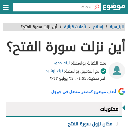
الرئيسية
/
إسلام
،
تأملات قرآنية
/
أين نزلت سورة الفتح؟
أين نزلت سورة الفتح؟
لينه حمود
تمت الكتابة بواسطة:
ثراء إرشيد
تم التدقيق بواسطة:
آخر تحديث:
٠٤:٥٤ ، ٢٤ يوليو ٢٠٢٣
أضف موضوع كمصدر مفضل في جوجل
محتويات
١
مكان نزول سورة الفتح