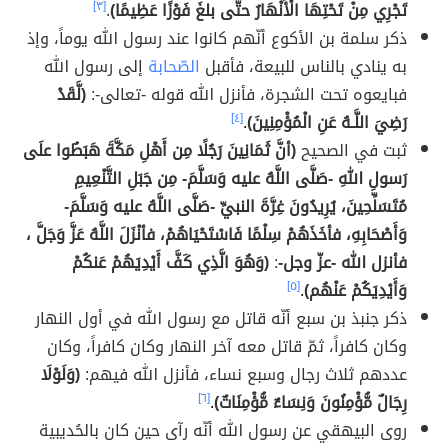
تَجْرِي مِنْ تَحْتِهَا الْأَنْهَارُ حتَّى بلغَ فَوْزًا عَظِيمًا)
.
[٣]
ذكر سلمة بن الأكوع أنّهم كانوا عند رسول الله يوماً، وإذ
به ينادي بالناس للبيعة، فأقبل
الصّحابة
إلى رسول الله
فبايعوه تحت الشجرة، فأنزل الله قوله -تعالى-:
(لَّقَدْ
رَضِيَ اللَّـهُ عَنِ الْمُؤْمِنِينَ)
.
[٤]
ثبت في الصحيح
(أنَّ ثَمَانِينَ رَجُلًا مِن أَهْلِ مَكَّةَ هَبَطُوا علَى
رَسولِ اللهِ -صَلَّى اللَّهُ عليه وَسَلَّمَ- مِن جَبَلِ التَّنْعِيمِ
مُتَسَلِّحِينَ، يُرِيدُونَ غِرَّةَ النبيِّ -صَلَّى اللَّهُ عليه وَسَلَّمَ-
وَأَصْحَابِهِ، فأخَذَهُمْ سِلْمًا فَاسْتَحْيَاهُمْ، فأنْزَلَ اللَّهُ عَزَّ وَجَلَّ ،
فأنزل الله -عزّ وجل-
:
(وَهُوَ الَّذِي كَفَّ أَيْدِيَهُمْ عَنكُمْ
وَأَيْدِيَكُمْ عَنْهُم)
.
[٥]
ذكر جنبذ بن سبع أنّه قاتل مع رسول الله في أول النهار
وكان كافراً، ثمّ قاتل معه آخر النهار وكان كافراً، وكان
عددهم ثلاث رجال وسبع نساء، فأنزل الله فيهم:
(وَلَوْلَا
رِجَالٌ مُّؤْمِنُونَ وَنِسَاءٌ مُّؤْمِنَاتٌ)
.
[٦]
روى البيهقي عن رسول الله أنّه رآى حين كان بالحُديبية