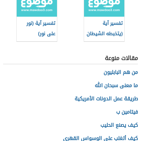
التعفف)
تفسير آية
تفسير آية (نور
(يتخبطه الشيطان
على نور)
من المس)
مقالات منوعة
من هم البابليون
ما معنى سبحان الله
طريقة عمل الدونات الأمريكية
فيتامين ب
كيف يصنع الحليب
كيف أتغلب على الوسواس القهري