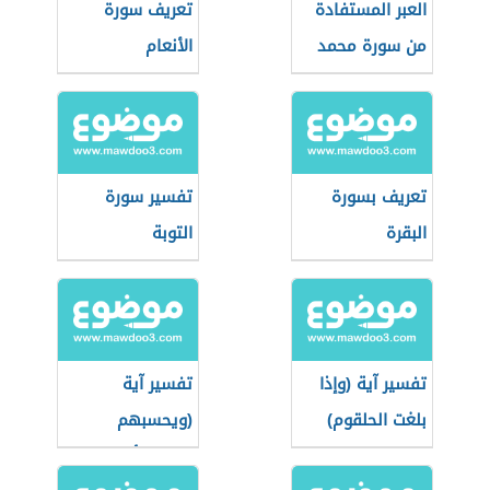
العبر المستفادة
تعريف سورة
من سورة محمد
الأنعام
تعريف بسورة
تفسير سورة
البقرة
التوبة
تفسير آية (وإذا
تفسير آية
بلغت الحلقوم)
(ويحسبهم
الجاهل أغنياء من