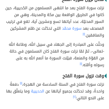
نزلت سورة الفتح بعد ما انتهى المسلمون من الحُديبية، حين
كانوا في الطريق الواقعة بين مكة والمدينة، وهي من
السور المدنيّة، عدد آياتها تسع وعشرين آية، تقع في ترتيب
المصحف بعد
سورة محمّد
التي تحدّثت عن ظلم المشركين
والمنافقين.
[١]
وحثّت على المبادرة إلى الجهاد في سبيل الله، وطاعة الله
-تعالى-، ثمّ لمّا نزلت سورة الفتح كان المسلمون في حالة
من القوّة والمنعة، فبيّنت السورة ما أنعم الله به على
رسوله وأمّته.
[١]
وقت نزول سورة الفتح
نزلت سورة الفتح في السنة السادسة من الهجرة،
[١]
دفعةً
واحدةً، وقد تحدّثت بجميع آياتها عن
الحديبية
وما يتعلّق بها
على النحو التالي:
[٢]