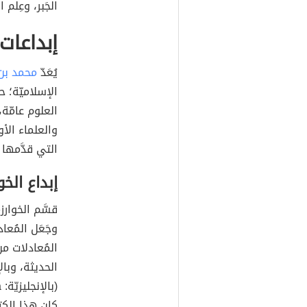
الجَبر، وعِلم ا
إبداعات
يُعَدّ
محمد بن
الإسلاميّة؛ ح
العلوم عامّة،
والعلماء الأو
التي قدَّمها 
إبداع الخو
قسَّم الخوارز
وجَعَل المُع
المُعادلات من
الحديثة، وبال
كان هذا الكتا