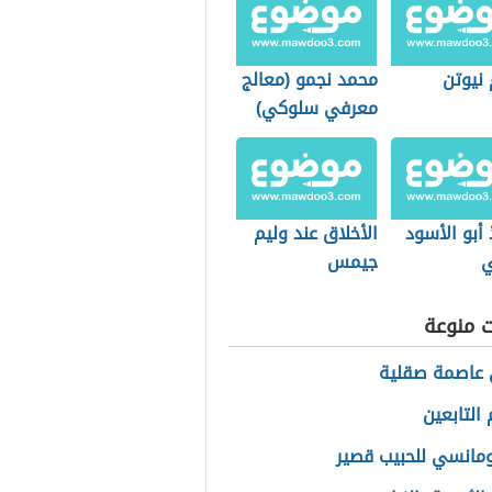
 نيوتن
محمد نجمو (معالج
معرفي سلوكي)
 أبو الأسود
الأخلاق عند وليم
ي
جيمس
ت منوعة
 عاصمة صقلية
التابعين
ومانسي للحبيب قصير