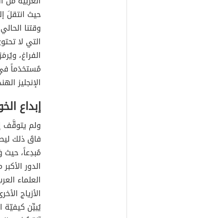
الغربيّة من ا
حيث انتقلَ إل
وقتنا الحالي،
التي لا تحتو
الفراغ، ويُرمَ
مُستخدَماً في
الإنجليز الهن
إبداع الخ
ولم يتوقَّف إ
فاقَ ذلك ليصلَ
مُبدِعاً، حيث 
الدور الأكبر 
العلماء العرب
الأزياج الأخرى
يُبيِّن كيفيّ