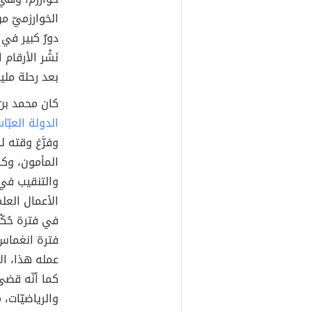
الخوارزميّ من
دورٌ كبير في 
بعد رحلة مليئ
كان محمد بن 
الدولة العبّا
وفرَّغ وقته 
المأمون، وكان
والتنقيب في ا
الأعمال العلم
فترة انغما
عمله هذا، الاط
كما أنّه قضى
والرياضيّات، 