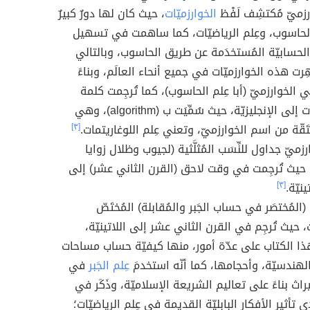
وارزميّ مُكتشِف لَفْظ
الخوارزميّات
، حيث كان لها دورٌ كبيرٌ
لحاسوب، وعِلم الرياضيّات، كما ساهمت في تسهيل
 الحسابيّة المُستخدَمة عن طريق الحاسوب، وبالتالي
رت هذه الخوارزميّات في جميع أنحاء العالَم، وبناءً
ّي الخوارزميّ (أبا عِلم الحاسوب)، كما تُرجِمت كلمة
الخوارزميّات إلى الإنجليزيّة، حيث سُمِّيَت ب (algorithm)، وهي
قّة من اسم الخوارزميّ، وتعني عِلم اللوغاريتمات.
[٣]
رزميّ جداول للنِّسَب المُثلَّثية (لجيوب وظلال زوايا
ت)، حيث تُرجِمت في وقت لاحق (القرن الثاني عشر) إلى
ينيّة.
[٣]
 (المُختصَر في حساب الجَبر والمُقابلة) المُختَصّ
ت، حيث تُرجِم في القرن الثاني عشر إلى اللاتينيّة،
ا الكتاب على عدّة أمور، منها كيفيّة حساب مساحات
لهندسيّة، وأحجامها، كما أنّه استخدمَ
عِلم الجَبر
في
راث بناءً على تعاليم الشريعة الإسلاميّة، وذَكَر في
 تأثير الأفكار البابليّة القديمة في عِلم الرياضيّات؛