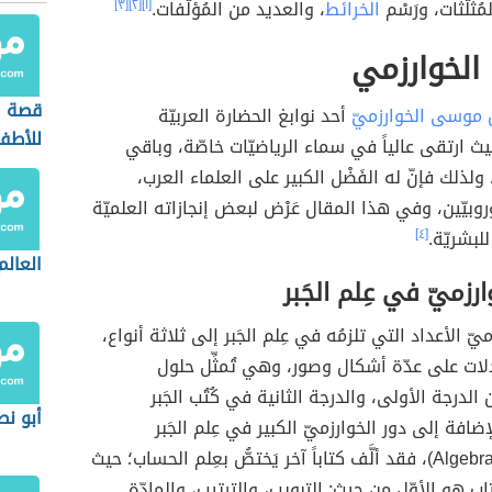
لمُثلَّثات، ورَسْم
الخرائط
، والعديد من المُؤلَّفات.
[١]
[٢]
[٣]
 الخوارزمي
قصة ا
 موسى الخوارزميّ
أحد نوابغ الحضارة العربيّة
للأطف
يث ارتقى عالياً في سماء الرياضيّات خاصّة، وباقي
 ولذلك فإنّ له الفَضْل الكبير على العلماء العرب،
روبيّين، وفي هذا المقال عَرْض لبعض إنجازاته العلميّة
للبشريّة.
[٤]
العالم
ارزميّ في عِلم الجَبر
ميّ الأعداد التي تلزمُه في عِلم الجَبر إلى ثلاثة أنواع،
ادلات على عدّة أشكال وصور، وهي تُمثِّل حلول
 الدرجة الأولى، والدرجة الثانية في كُتُب الجَبر
أبو نص
إضافة إلى دور الخوارزميّ الكبير في عِلم الجَبر
(بالإنجليزيّة: Algebra)، فقد ألَّف كتاباً آخر يَختصُّ بعِلم الحساب؛ حيث
ب هو الأوّل من حيث: التبويب، والترتيب، والمادّة