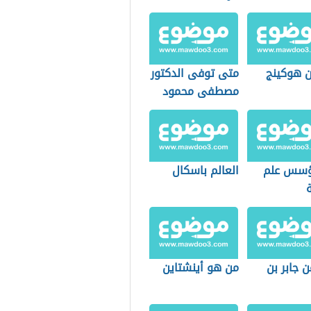
 هوكينج
متى توفى الدكتور
مصطفى محمود
ؤسس علم
العالم باسكال
ة
 جابر بن
من هو أينشتاين