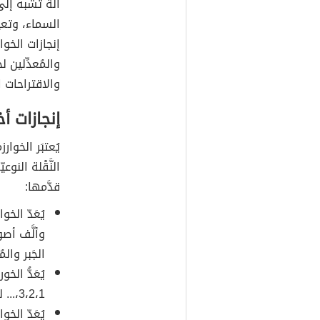
آلة تُشبه إل
السماء، وتعي
إنجازات الخوا
والمُعدِّلين 
والاقتراحات ا
إنجازات أ
يُعتبَر الخوا
النَّقْلة النو
قدَّمها:
يُعَدّ الخو
وألَّف أصو
الجَبر والمُ
يُعَدُّ ال
3،2،1،... لتشكِّل بهذا مجموعة الأعداد الطبيعيّة.
يُعَدّ الخو