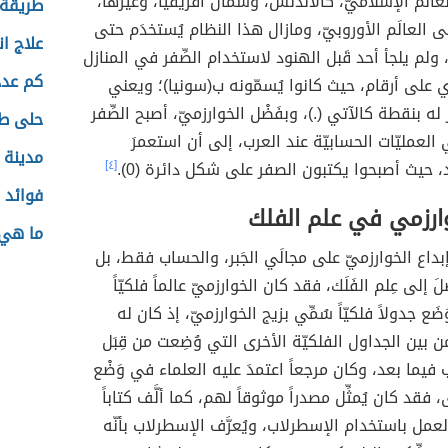
لعالَم الإسلاميّ، كالأندلس، وشمال أفريقيا، وغيرها،
طريقة ا
ى العالَم الأوروبيّ، ومازال هذا النظام يُستخدَم حتى
علاج ا
 ولم يلجأ أحد قَبل الهنود لاستخدام الصِّفر في المنازل
كم عدد
ي على أرقام، حيث كانوا يُسمّونه ب(سونيا)؛ ويعني
ز له بنقطة كالآتي (.)، وبفَضْل الخوارزميّ، أصبح الصِّفر
حلى طب
 العمليّات الحسابيّة عند العرب، إلى أن استعمرَ
مدينة
د، حيث أصبحوا يكتبون الصفر على شكل دائرة (0).
[٤]
فوائد 
وارزمي في علم الفلك
ما هي 
بداع الخوارزميّ على مجالَي الجَبر، والحساب فقط، بل
 إلى عِلم الفَلَك، فقد كان الخوارزميّ عالماً فلكيّاً
وَضَع جدولاً فلكيّاً سُمِّي بزيج الخوارزميّ، إذ كان له
من بين الجداول الفلكيّة الأخرى التي وُضِعت من قِبَل
 فيما بعد، وكان مرجعاً اعتمدَ عليه العلماء في وَضْع
، فقد كان يُمثِّل مصدراً موثوقاً لهم، كما ألَّف كتاباً
ة العمل باستخدام الإسطرلاب، ويُعرَّف الإسطرلاب بأنّه