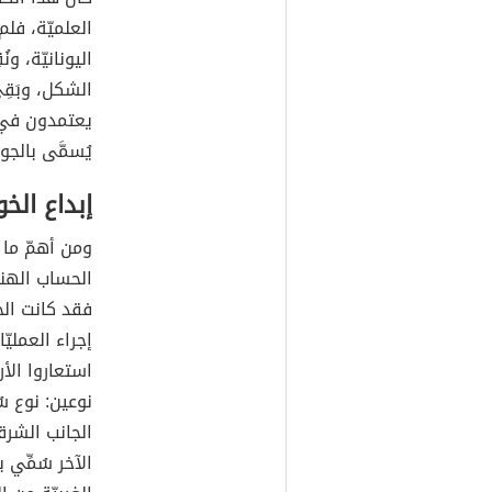
العلميّة، فلم
اليونانيّة، و
الشكل، وبَقِي
يعتمدون في
يُسمَّى بالجو
إبداع الخ
ومن أهمّ ما ق
الحساب الهندي
فقد كانت الح
إجراء العملي
استعاروا الأر
نوعين: نوع س
الجانب الشرقي
الآخر سُمِّي 