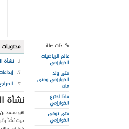
ذات صلة
محتويات
عالم الرياضيات
١
نشأة ال
الخوارزمي
٢
إبداعات
متى ولد
الخوارزمي ومتى
٣
المراجع
مات
ماذا اخترع
نشأة ال
الخوارزمي
متى توفى
الخوارزمي
حيث نَشَأَ وت
خوارزم، وهي