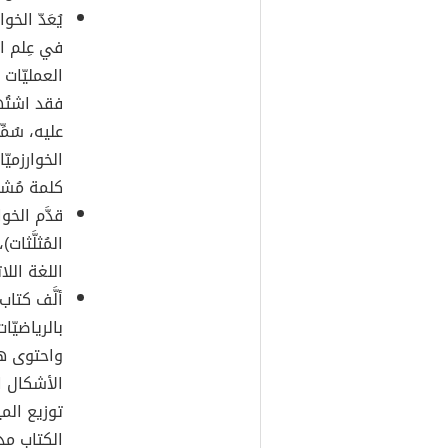
يُعَدّ الخ
في عِلم ا
العمليّات
فقد اشتُهِ
عليه، سُمِ
كلمة مُشتَ
قدَّم الخوا
المُثلَّثا
اللغة اللات
ألَّف كتاب
بالرياضيّا
واحتوى هذ
الأشكال ا
توزيع المي
الكتاب مدى