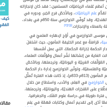
 أعظم عُلماء الرياضيّات المسلمين،؛ فقد كان لإنجازاته
تقدُّم
علم الرياضيّات
، وبالأَخصّ فرع الجَبر، ودوره في
كيف م
نَشْر الأرقام الهنديّة، وقد تُوفِّي الخوارزمي سنة 850م في بغداد،
الفقي
ة بالعطاء والإنجازات.
[١]
[٢]
[٣]
موسى الخوارزميّ في أَوْج ازدهاره العلميّ في
سية
، مُزامَنةً مع عَصر الخليفة المأمون، حيث اشتغلَ
لدار الحكمة (خزانة الحكمة)، التي عمل أسَّسها
ت الغاية من إنشائها نَشْر أعمال ومُؤلَّفات العلماء،
لمُؤلَّفات الغربيّة و اليونانيّة، وترجمتها، وبالأخصّ
يّة والفلسفيّة، وتولّى الخوارزميّ إدارة دار الحكمة
في فترة حُكْم المأمون (813م-833م)، إذ كانت هذه الفترة تُمثِّل
س
الخوارزميّ
في العِلم، والأدب، واستطاعَ من خلال
ِّلاع على المُنجَزات الهنديّة، واليونانيّة، وترجمتها،
 فترة طويلة في دراسة علوم الفَلَك، والجغرافيا،
ممّا أدّى إلى تقديم أعمال وكتابات مُهمّة في عِلم
مقالا