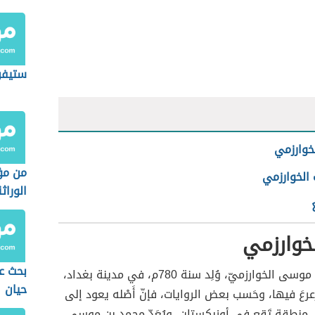
ستيفن
خوارزمي
من م
 الخوارزمي
الوراث
خوارزمي
بحث عن
هو محمد بن موسى الخوارزميّ، وُلِد سنة 780م، في مدينة بغداد،
حيان
َرعرعَ فيها، وحَسب بعض الروايات، فإنّ أَصْله يعود إلى
 منطقة تَقع في أوزبكستان، ويُعَدّ محمد بن موسى