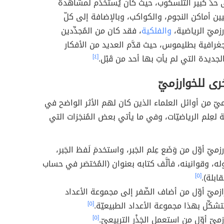
ى حدٍّ كبير التلسكوب، حيث كان يُستخدَم لمشاهدة
ين أماكن النجوم، والكواكب، وبالإضافة إلى كلّ
رزميّ الرياضية،
والفلكية
، فقد كان من المُجدِّدين
لجغرافية بطليموس، حيث قدَّم العديد من الأفكار
لجديدة التي لم يأتِ بها أحد من قَبْل.
[٤]
خرى للخوارزميّ
رزميّ من أوائل العلماء الذين كان لهم الأثر الواضح في
عيّة لعِلم الرياضيّات، وفي ما يأتي بعض المُنجَزات التي
ارزميّ أوّل من وَضَع عِلم الجَبر، واستخدمَ لَفظ الجَبر،
له، وقوانينه، فألَّف كتابه بعنوان (المُختصَر في حساب
قابلة).
[٥]
خورازميّ أوّل من أضاف الصِّفر إلى مجموعة الأعداد
[٥]
ازميّ أوّل من استعمل الجَذْر التربيعيّ.
[٥]