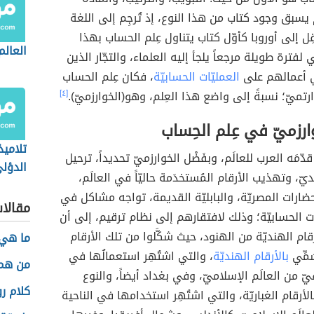
 يسبق وجود كتاب من هذا النوع، إذ تُرجِم إلى اللغة
نُقِل إلى أوروبا كأوّل كتاب يتناول عِلم الحساب بهذا
العالم
 لفترة طويلة مرجعاً يلجأ إليه العلماء، والتجّار الذين
 أعمالهم على
العمليّات الحسابيّة
، فكان عِلم الحساب
ارتميّ؛ نسبةً إلى واضع هذا العِلم، وهو(الخوارزميّ).
[٤]
وارزميّ في عِلم الحِساب
تلاميذ
دّمَه العرب للعالَم، وبفَضْل الخوارزميّ تحديداً، ترحيل
الدؤل
ّ، وتهذيب الأرقام المُستخدَمة حاليّاً في العالَم،
ضارات المصريّة، والبابليّة القديمة، تواجه مشاكل في
مقالا
ّات الحسابيّة؛ وذلك لافتقارهم إلى نظام ترقيم، إلى أن
قام الهنديّة من الهنود، حيث شكَّلوا من تلك الأرقام
ما هي
ُمِّي
بالأرقام الهنديّة
، والتي اشتُهِر استعمالُها في
من هم 
ّ من العالَم الإسلاميّ، وفي بغداد أيضاً، والنوع
كلام ر
بالأرقام الغباريّة، والتي اشتُهِر استخدامها في الناحية