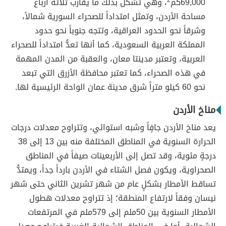
69,000كم
2
، وهي تُشكِّل بذلك ما يقارب ثلاثة أرباع
مساحة الأردن، وتمثل امتداداً للصحراء السورية شمالاً،
وشرقاً نحو الحدود العراقية، وتتجه جنوباً نحو حدود
المملكة العربية السعودية، كما أنها تعدُّ امتداداً للصحراء
العربية، وتعتبر مدينتا معان، والعقبة من المدن المهمة
في هذه الصحراء، كما تعتبر محافظة الأزرق التي تبعد
نحو 60 كيلو متراً شرق مدينة عمان الواحة الرئيسية لها.
مناخ الأردن
يعد مناخ الأردن جافٍاً وشبه استوائي، وتتراوح معدلات درجات
الحرارة السنوية في المناطق المختلفة منه بين 13 إلى 38
درجةٍ مئوية، وقد تصل إلى الأربعينات صيفاً في المناطق
الصحراوية، ويكون فصل الشتاء في الأردن بارداً جداً، ويمتدُّ
تساقط الأمطار بشكلٍ عام من شهر تشرين الثاني حتى شهر
نيسان وفقاً لارتفاع المنطقة؛ إذ تتراوح معدلات هطول
الأمطار السنوية بين 50ملم إلى 579ملم في المرتفعات