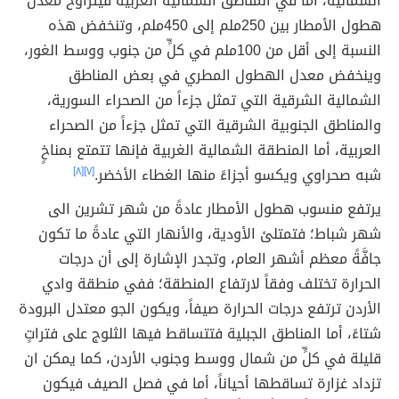
الشمالية، أما في المناطق الشمالية الغربية فيتراوح معدل
هطول الأمطار بين 250ملم إلى 450ملم، وتنخفض هذه
النسبة إلى أقل من 100ملم في كلٍّ من جنوب ووسط الغور،
وينخفض معدل الهطول المطري في بعض المناطق
الشمالية الشرقية التي تمثل جزءاً من الصحراء السورية،
والمناطق الجنوبية الشرقية التي تمثل جزءاً من الصحراء
العربية، أما المنطقة الشمالية الغربية فإنها تتمتع بمناخٍ
شبه صحراوي ويكسو أجزاءً منها الغطاء الأخضر.
[٧]
[٨]
يرتفع منسوب هطول الأمطار عادةً من شهر تشرين الى
شهر شباط؛ فتمتلئ الأودية، والأنهار التي عادةً ما تكون
جافَّةً معظم أشهر العام، وتجدر الإشارة إلى أن درجات
الحرارة تختلف وفقاً لارتفاع المنطقة؛ ففي منطقة وادي
الأردن ترتفع درجات الحرارة صيفاً، ويكون الجو معتدل البرودة
شتاءً، أما المناطق الجبلية فتتساقط فيها الثلوج على فتراتٍ
قليلة في كلٍّ من شمال ووسط وجنوب الأردن، كما يمكن ان
تزداد غزارة تساقطها أحياناً، أما في فصل الصيف فيكون