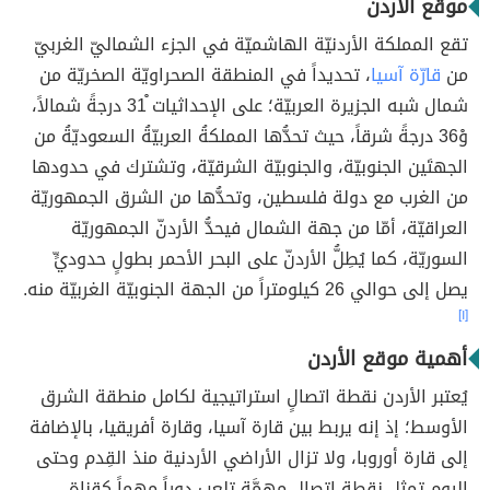
موقع الأردن
تقع المملكة الأردنيّة الهاشميّة في الجزء الشماليّ الغربيّ
من
قارّة آسيا
، تحديداً في المنطقة الصحراويّة الصخريّة من
شمال شبه الجزيرة العربيّة؛ على الإحداثيات ْ31 درجةً شمالاً،
وْ36 درجةً شرقاً، حيث تحدُّها المملكةُ العربيّةُ السعوديّةُ من
الجهتَين الجنوبيّة، والجنوبيّة الشرقيّة، وتشترك في حدودها
من الغرب مع دولة فلسطين، وتحدُّها من الشرق الجمهوريّة
العراقيّة، أمّا من جهة الشمال فيحدُّ الأردنّ الجمهوريّة
السوريّة، كما يُطِلُّ الأردنّ على البحر الأحمر بطولٍ حدوديٍّ
يصل إلى حوالي 26 كيلومتراً من الجهة الجنوبيّة الغربيّة منه.
[١]
أهمية موقع الأردن
يُعتبر الأردن نقطة اتصالٍ استراتيجية لكامل منطقة الشرق
الأوسط؛ إذ إنه يربط بين قارة آسيا، وقارة أفريقيا، بالإضافة
إلى قارة أوروبا، ولا تزال الأراضي الأردنية منذ القِدم وحتى
اليوم تمثل نقطة اتصالٍ مهمَّة تلعب دوراً مهماً كقناةٍ