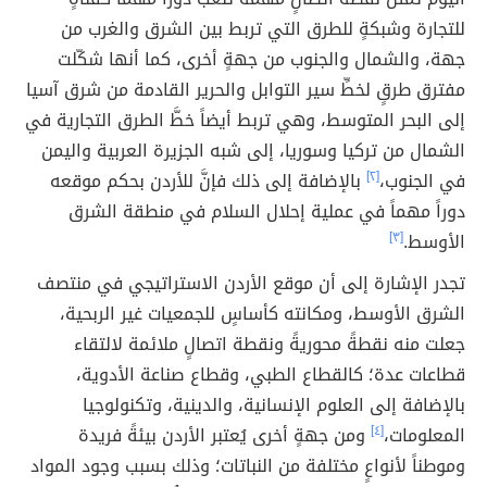
للتجارة وشبكةٍ للطرق التي تربط بين الشرق والغرب من
جهة، والشمال والجنوب من جهةٍ أخرى، كما أنها شكّلت
مفترق طرقٍ لخطِّ سير التوابل والحرير القادمة من شرق آسيا
إلى البحر المتوسط، وهي تربط أيضاً خطَّ الطرق التجارية في
الشمال من تركيا وسوريا، إلى شبه الجزيرة العربية واليمن
في الجنوب،
[٢]
بالإضافة إلى ذلك فإنَّ للأردن بحكم موقعه
دوراً مهماً في عملية إحلال السلام في منطقة الشرق
الأوسط.
[٣]
تجدر الإشارة إلى أن موقع الأردن الاستراتيجي في منتصف
الشرق الأوسط، ومكانته كأساسٍ للجمعيات غير الربحية،
جعلت منه نقطةً محوريةً ونقطة اتصالٍ ملائمة لالتقاء
قطاعات عدة؛ كالقطاع الطبي، وقطاع صناعة الأدوية،
بالإضافة إلى العلوم الإنسانية، والدينية، وتكنولوجيا
المعلومات،
[٤]
ومن جهةٍ أخرى يُعتبر الأردن بيئةً فريدة
وموطناً لأنواعٍ مختلفة من النباتات؛ وذلك بسبب وجود المواد