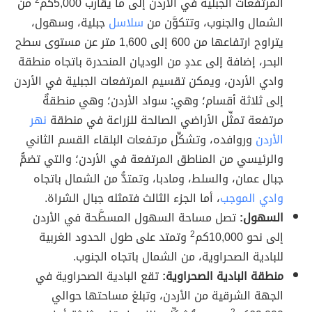
المرتفعات الجبلية في الأردن إلى ما يقارب 5,000كم
2
من
الشمال والجنوب، وتتكوَّن من
سلاسل
جبلية، وسهول،
يتراوح ارتفاعها من 600 إلى 1,600 متر عن مستوى سطح
البحر، إضافة إلى عددٍ من الوديان المنحدرة باتجاه منطقة
وادي الأردن، ويمكن تقسيم المرتفعات الجبلية في الأردن
إلى ثلاثة أقسام؛ وهي: سواد الأردن؛ وهي منطقةٌ
مرتفعة تمثِّل الأراضي الصالحة للزراعة في منطقة
نهر
الأردن
وروافده، وتشكِّل مرتفعات البلقاء القسم الثاني
والرئيسي من المناطق المرتفعة في الأردن؛ والتي تضمُّ
جبال عمان، والسلط، ومادبا، وتمتدُّ من الشمال باتجاه
وادي الموجب
، أما الجزء الثالث فتمثله جبال الشراة.
السهول:
تصل مساحة السهول المسطَّحة في الأردن
إلى نحو 10,000كم
2
وتمتد على طول الحدود الغربية
للبادية الصحراوية، من الشمال باتجاه الجنوب.
منطقة البادية الصحراوية:
تقع البادية الصحراوية في
الجهة الشرقية من الأردن، وتبلغ مساحتها حوالي