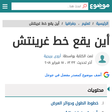
الرئيسية
/
تعليم
،
جغرافيا
/
أين يقع خط غرينتش
أين يقع خط غرينتش
أروى بريجية
تمت الكتابة بواسطة:
آخر تحديث:
١٣:٣٣ ، ١٧ فبراير ٢٠١٨
أضف موضوع كمصدر مفضل في جوجل
محتويات
١
خطوط الطول ودوائر العرض