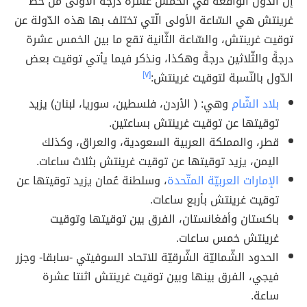
إنّ الدّول الواقعة في الخمس عشرة درجةً الأولى من خط
غرينتش هي السّاعة الأولى الّتي تختلف بها هذه الدّولة عن
توقيت غرينتش، والسّاعة الثّانية تقع ما بين الخمس عشرة
درجةً والثّلاثين درجةً وهكذا، ونذكر فيما يأتي توقيت بعض
الدّول بالنّسبة لتوقيت غرينتش:
[٧]
بلاد الشّام
وهي: ( الأردن، فلسطين، سوريا، لبنان) يزيد
توقيتها عن توقيت غرينتش بساعتين.
قطر، والمملكة العربية السعودية، والعراق، وكذلك
اليمن، يزيد توقيتها عن توقيت غرينتش بثلاث ساعات.
الإمارات العربيّة المتّحدة
، وسلطنة عُمان يزيد توقيتها عن
توقيت غرينتش بأربع ساعات.
باكستان وأفغانستان، الفرق بين توقيتها وتوقيت
غرينتش خمس ساعات.
الحدود الشّماليّة الشّرقيّة للاتحاد السوفيتي -سابقا- وجزر
فيجي، الفرق بينها وبين توقيت غرينتش اثنتا عشرة
ساعة.