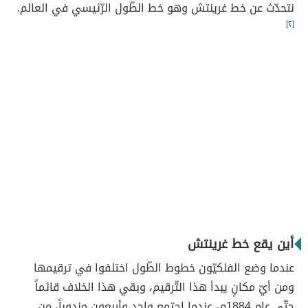
نتحدّث عن خط غرينتش وهو خط الطّول الرّئيسي في العالم.
[٢]
أين يقع خط غرينتش
عندما وضع الفلكيّون خطوط الطّول اختلفوا في ترقيمها
ومن أيّ مكانٍ يبدأ هذا التّرقيم، وبقي هذا الخلاف قائماً
حتّى عام 1884م، عندما اجتمع واحد وأربعون مندوباً، من