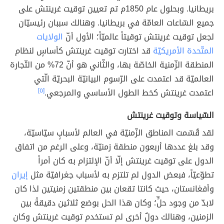
بريطانيا. وبحلول عام 1850م تم تعيين توقيت غرينتش على
جميع السّاعات العامّة في بريطانيا. وهنالك سببان رئيسيّان
لجعل توقيت غرينتش توقيتاً عالميّاً؛ الأول أنّ
الولايات
المتّحدة الأمريكيّة
قد اختارت توقيت غرينتش كأساسٍ لنظام
المنطقة الزّمنية الخاصّة بها، والثّاني هو أنّ 72% من التّجارة
العالميّة قد اعتمدت على الرّسوم البيانيّة البحريّة الّتي
اعتمدت غرينتش كخط الطول الأساسي والمرجعي.
[٥]
السّياسة وتوقيت غرينتش
لقد قُسّمت المناطق الزّمنيّة في العالم لأسبابٍ سيّاسيّة،
وقد بلغ عددها أربعون منطقة زمنيّة، وعلى الرغم من اتفاق
الدول على توقيت غرينتش إلّا أنّ الإلتزام به كان أمراً
تطوّعيّاً، فبعض الدول لم تلتزم به لأسباب جغرافيّة مثل
إيران
وأفغانستان، حيث كانتا تقعان بين منطقتين زمنيتين لذا كان
لابدّ من وجود حلٍّ؛ وكان هذا الحل بوضع ثلاثين دقيقةً بين
الزمنين، وهنالك دولٌ أخرى لم تستخدم توقيت غرينتش وكان