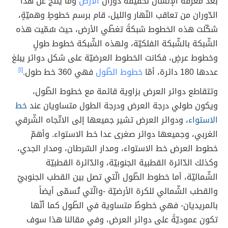
بعد معرفة الإنسان لحقيقة دوران
الأرض
وما ينتج عن هذا
الدّوران من تعاقب النّهار والليل، قام برسم خطوطٍ وهميّةٍ،
شكّلت هذه الخطوط شبكةً تغطّي الأرض، حيث سُمّيت هذه
الشّبكة بالشّبكة الفلكيّة، ولهذه الشّبكة خطوط طولٍ
وخطوط عرضٍ، فكانت الخطوط العرضيّة على شكل دوائر يبلغ
عددها 180 دائرة، أمّا
خطوط الطّول
فهي 360 خط طول.
[١]
وتتقاطع دوائر العرض بزاوية قائمة مع خطوط الطّول،
ويكون طولي درجة العرض ودرجة الطول متساويان عند
خط
الاستواء
، ودوائر العرض تشير جميعها إلى الاتّجاه الشّرقي
الغربي، وجميعها دوائر صغرى عدا خط الاستواء. وأهمّ
خطوط العرض خط الاستواء، ومدار السّرطان، ومدار الجدي،
وكذلك الدّائرة القطبية الجنوبيّة، والدّائرة القطبيّة
الشّماليّة، أما خطوط الطّول الّتي تصل بين القطب الجنوبيّ
والقطب الشّمالي للكرة الأرضيّة -والّتي تُسمّى أيضاً
بالمريديان- فهي خطوطٌ متساوية في الطّول كما أنّها
تكون عموديّةً على دوائر العرض، وفي مقالنا هذا سوف