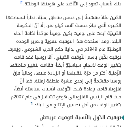
ذلك لأسبابٍ تعود إلى التّأكيد على هويتها الوطنيّة.
[٦]
الصّين مثلاً مقسّمةٌ إلى خمس مناطق زمنيّة، نظراً لمساحتها
الكبيرة الّتي تبلغ خمسة آلاف كيلو متر، إلّا أنّ الحكومة
الصّينيّة أبقت على توقيت بكين توقيتاً موحّداً لكافة أنحاء
البلاد، وقد استُحدث هذا التوقيت لتقوية وتعزيز الوحدة
الوطنيّة عام 1949م في بداية حكم الحزب الشيوعي، ويُعرف
توقيت بكّين باسم التّوقيت الصّيني، أمّا روسيا فقد قامت
بتغيير الوقت لأسبابٍ سياسيّةٍ أيضاً، فقامت بتغيير مناطقها
الزّمنية أكثر من مرّة بتقليلها أو الزيادة عليها، وحالياً فإنّ
روسيا مقسّمةٌ إلى إحدى عشرة منطقة زمنيّة. كما أنّ
فنزويلا قامت بإعادة ضبط التّوقيت لأسباب سياسيّة أيضاً،
حيث قام الرئيس الفنزويللي هوغو تشافيز في عام 2007م
بتغيير الوقت من أجل تحسين الإنتاج في البلاد.
[٦]
توقيت الدّول بالنّسبة لتوقيت غرينتش