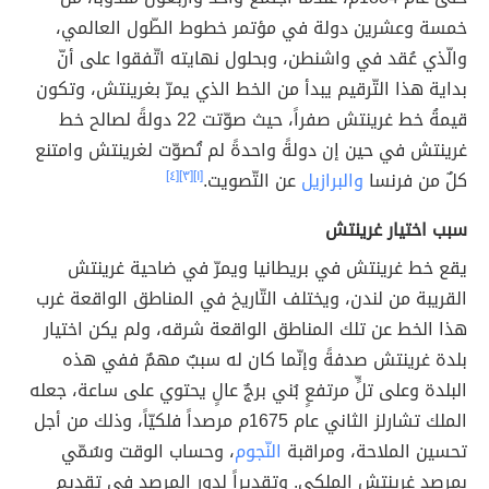
خمسة وعشرين دولة في مؤتمر خطوط الطّول العالمي،
والّذي عُقد في واشنطن، وبحلول نهايته اتّفقوا على أنّ
بداية هذا التّرقيم يبدأ من الخط الذي يمرّ بغرينتش، وتكون
قيمةُ خط غرينتش صفراً، حيث صوّتت 22 دولةً لصالح خط
غرينتش في حين إن دولةً واحدةً لم تُصوّت لغرينتش وامتنع
كلٌ من فرنسا
والبرازيل
عن التّصويت.
[١]
[٣]
[٤]
سبب اختيار غرينتش
يقع خط غرينتش في بريطانيا ويمرّ في ضاحية غرينتش
القريبة من لندن، ويختلف التّاريخ في المناطق الواقعة غرب
هذا الخط عن تلك المناطق الواقعة شرقه، ولم يكن اختيار
بلدة غرينتش صدفةً وإنّما كان له سببٌ مهمٌ ففي هذه
البلدة وعلى تلٍّ مرتفعٍ بُني برجٌ عالٍ يحتوي على ساعة، جعله
الملك تشارلز الثاني عام 1675م مرصداً فلكيّاً، وذلك من أجل
تحسين الملاحة، ومراقبة
النّجوم
، وحساب الوقت وسُمّي
بمرصد غرينتش الملكي. وتقديراً لدور المرصد في تقديم