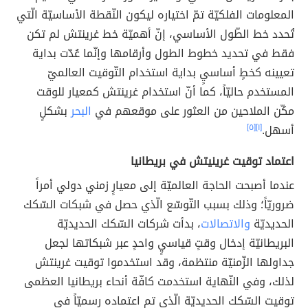
المعلومات الفلكيّة تمّ اختياره ليكون النّقطة الأساسيّة الّتي
تُحدد خط الطّول الأساسي، إنّ أهميّة خط غرينتش لم تكن
فقط في تحديد خطوط الطول وأرقامها وإنّما عُدّت بداية
تعيينه كخطٍ أساسيٍ بداية استخدام التّوقيت العالميّ
المستخدم حاليّاً، كما أنّ استخدام غرينتش كمعيار للوقت
مكّن الملاحين من العثور على موقعهم في
البحر
بشكلٍ
أسهل.
[١]
[٥]
اعتماد توقيت غرينيتش في بريطانيا
عندما أصبحت الحاجة العالميّة إلى معيارٍ زمني دولي أمراً
ضروريّاً؛ وذلك بسبب التّوسّع الّذي حصل في شبكات السّكك
الحديديّة
والاتصالات
، بدأت شركات السّكك الحديديّة
البريطانيّة إدخال وقتٍ قياسيٍ واحدٍ عبر شبكاتها لجعل
جداولها الزّمنيّة منتظمة، وقد استخدموا توقيت غرينتش
لذلك، وفي النّهاية استخدمت كافّة أنحاء بريطانيا العظمى
توقيت السّكك الحديديّة الّذي تم اعتماده رسميّاً في