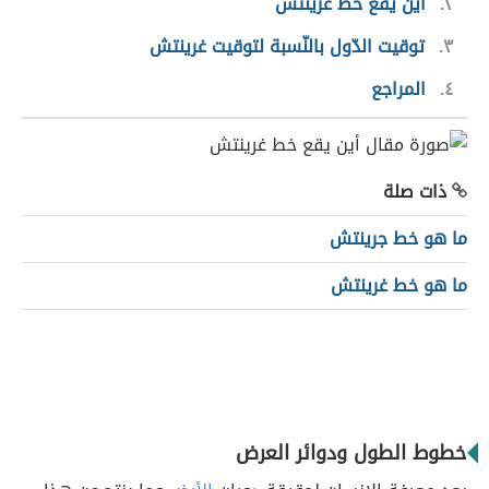
٢
أين يقع خط غرينتش
٣
توقيت الدّول بالنّسبة لتوقيت غرينتش
٤
المراجع
ذات صلة
ما هو خط جرينتش
ما هو خط غرينتش
خطوط الطول ودوائر العرض