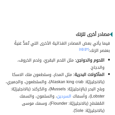
مصادر أخرى للزنك
فيما يأتي بعض المصادر الغذائية الأخرى التي تُعدُّ غنيةً
بعنصر الزنك:
[٣]
[٤]
[٥]
اللحوم والدواجن:
مثل اللحم البقريّ، ولحم الخروف،
والدجاج.
المأكولات البحرية:
مثل المحار، وسلطعون ملك الاسكا
(بالانجليزيّة: Alaskan king crab)، والسلطعون، والجمبري،
وبلح البحر (بالإنجليزيّة: Mussels)، والكركند (بالانجليزيّة:
Lobster)، وأسماك
السردين
، والسلمون، والسمك
المُفلطح (بالانجليزيّة: Flounder)، وسمك موسى
(بالانجليزيّة: Sole).