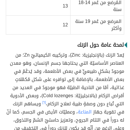
المُرضع من عُمر 14-18
13
سنة
المرضع من عُمر 19 سنة
12
وأكثر
لمحة عامة حول الزنك
يُعدّ الزنك (بالإنجليزية: Zinc)، وتركيبه الكيميائيّ Zn؛ من
العناصر الأساسيّة التي يحتاجها جسم الإنسان، وهو معدن
موجودٌ بشكلٍ طبيعيٍّ في بعض الأطعمة، وقد يُدعَّمُ في
بعض الأطعمة، بالإضافة إلى توافره على شكل مُكمّلاتٍ
غذائية، أمّا من الناحية الطبيّة فهو موجودٌ في العديد من
أقراص الزكام (بالانجليزيّة: Cold lozenges)، وبعض الأدوية
التي تُباع دون وصفةٍ طبية لعلاج الزكام،
[٦]
ويساهم الزنك
في تقوية جهاز
المناعة
، وعمليّات الأيض في الجسم، كما أنّ
له دوراً في التئام الجروح، وتعزيز حاستيّ الشمّ والتذوق،
وعلى الرغم من أنّه قد يكون للزنك دوراً في التخفيف من