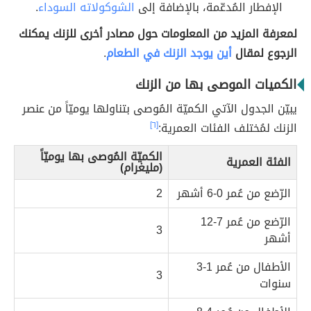
الإفطار المُدعّمة، بالإضافة إلى
الشوكولاته السوداء
.
لمعرفة المزيد من المعلومات حول مصادر أخرى للزنك يمكنك
الرجوع لمقال
أين يوجد الزنك في الطعام
.
الكميات الموصى بها من الزنك
يبيّن الجدول الآتي الكميّة المُوصى بتناولها يوميّاً من عنصر
الزنك لمُختلف الفئات العمرية:
[٦]
الكميّة المُوصى بها يوميّاً
الفئة العمرية
(مليغرام)
الرّضع من عُمر 0-6 أشهر
2
الرّضع من عُمر 7-12
3
أشهر
الأطفال من عُمر 1-3
3
سنوات