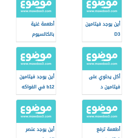
أين يوجد فيتامين
أطعمة غنية
D3
بالكالسيوم
وفيتامين د
أكل يحتوي على
أين يوجد فيتامين
فيتامين د
b12 في الفواكه
أطعمة ترفع
أين يوجد عنصر