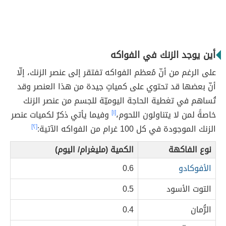
أين يوجد الزنك في الفواكه
على الرغم من أنّ مُعظم الفواكه تفتقر إلى عنصر الزنك، إلّا
أنّ بعضها قد تحتوي على كمياتٍ جيدة من هذا العنصر وقد
تُساهم في تغطية الحاجة اليوميّة للجسم من عنصر الزنك
خاصةً لمن لا يتناولون اللحوم،
[١]
وفيما يأتي ذكرٌ لكميات عنصر
الزنك الموجودة في كل 100 غرام من الفواكه الآتية:
[٢]
نوع الفاكهة
الكمية (مليغرام/ اليوم)
الأفوكادو
0.6
التوت الأسود
0.5
الرُّمان
0.4