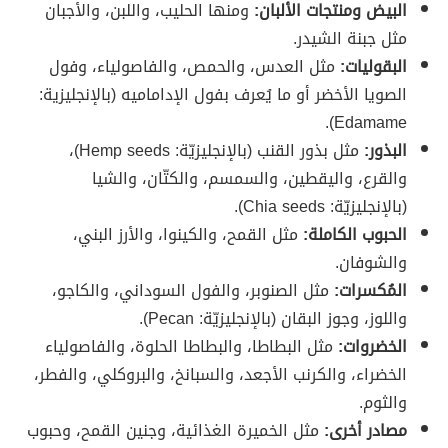
البيض ومنتجات الألبان:
ومنها الحليب، واللبن، والأجبان
مثل جبنة الشيدر.
البقوليات:
مثل العدس، والحمص، والفاصولياء، وفول
الصويا الأخضر أو ما يُعرف بفول الإداماميه (بالإنجليزية:
Edamame).
البذور:
مثل بذور القنب (بالإنجليزيّة: Hemp seeds)،
والقرع، واليقطين، والسمسم، والكتّان، والشيا
(بالإنجليزيّة: Chia seeds).
الحبوب الكاملة:
مثل القمح، والكينوا، والأرز البني،
والشوفان.
المُكسرات:
مثل الصنوبر، والفول السوداني، والكاجو،
واللوز، وجوز البقان (بالإنجليزيّة: Pecan).
الخضروات:
مثل البطاطا، والبطاطا الحلوة، والفاصولياء
الخضراء، والكرنب الأجعد، والسبانخ، والبروكلي، والفطر،
والثوم.
مصادر أخرى:
مثل الخميرة الغذائية، وجنين القمح، وحبوب