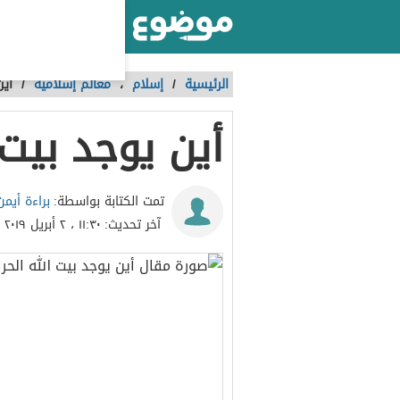
أكبر موقع عربي بالعالم
الرئيسية
/
إسلام
،
معالم إسلامية
/
أين
أين يوجد بيت 
براءة أيم
تمت الكتابة بواسطة:
آخر تحديث:
١١:٣٠ ، ٢ أبريل ٢٠١٩