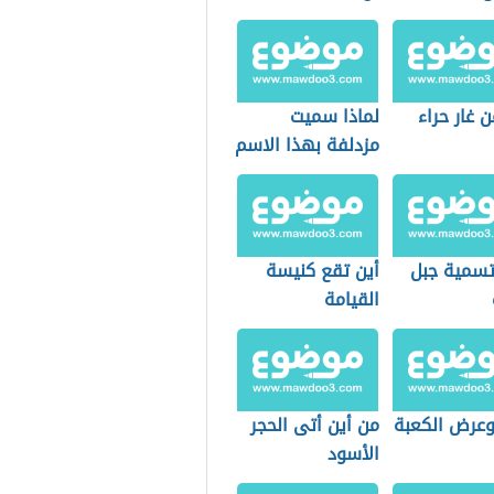
 غار حراء
لماذا سميت
مزدلفة بهذا الاسم
سمية جبل
أين تقع كنيسة
القيامة
عرض الكعبة
من أين أتى الحجر
الأسود