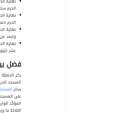
نهاية الح
الحرم ستة 
نهاية ال
الحرم خمس
نهاية الح
وتبعد عن ا
نهاية الح
عشر كيلو مت
فضل بيت
ذكر الحنفيّة
المسجد الحرا
سائر
المساج
على المسجد 
المؤكّد الوار
الثلاثة ما و