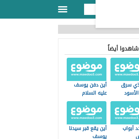
 شاهدوا أيضاً
ذي سرق
أين دفن يوسف
الأسود
عليه السلام
د أبواب
أين يقع قبر سيدنا
س
يوسف