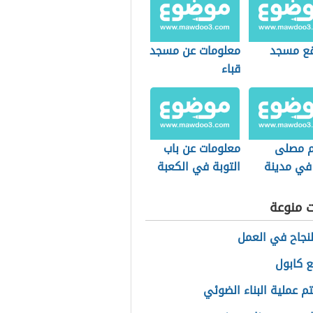
قع مسجد
معلومات عن مسجد
قباء
 مصلى
معلومات عن باب
 في مدينة
التوبة في الكعبة
ية
ت منوعة
نجاح في العمل
ع كابول
م عملية البناء الضوئي