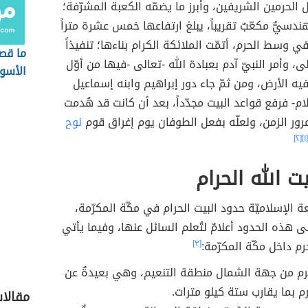
ل الحرمين الشريفين، وأبرز ما يضمّه الكعبة المشرّفة؛
سيٌّ مكعّبٌ تقريباً، يبلغ ارتفاعها خمس عشرة متراً
في وسط الحرم، أتمّت الملائكة الكرام بناءها؛ تنفيذاً
ما قصة
لى، وأمر النبيّ آدم بعبادة الله -تعالى -فيها من أوّل
الأسو
يه الأرض، ومن ثمّ جاء دور إبراهيم وابنه إسماعيل
ام- فرفع قواعد البيت مجدّداً، بعد أن كانت قد هُدمت
ور الزمن، ولعلّه بفعل الطوفان يوم إغراق قوم
نوح
[٢]
[١]
ت الله الحرام
ة الإسلاميّة حدود البيت الحرام في مكّة المكرّمة،
ى هذه الحدود أعلامٌ لتُعلم السائل عنها، وفيما يأتي
رم داخل مكّة المكرّمة:
[٣]
رم من جهة الشمال منطقة التنعيم، وهي بعيدةٌ عن
 بما يقارب ستة كيلو مترات.
مقالا