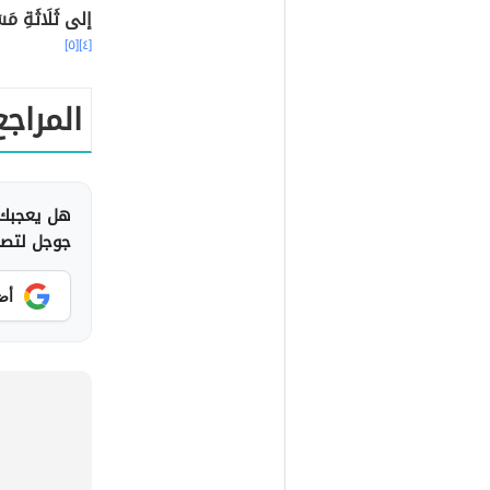
إلى ثَلَاثَةِ مَ
[٥]
[٤]
المراجع
هل يعجبك 
جوجل لتصلك
أض