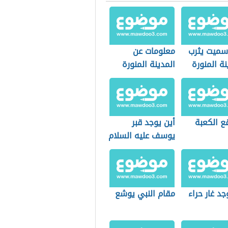
 سميت يثرب
معلومات عن
نة المنورة
المدينة المنورة
للأطفال
ع الكعبة
أين يوجد قبر
يوسف عليه السلام
جد غار حراء
مقام النبي يوشع