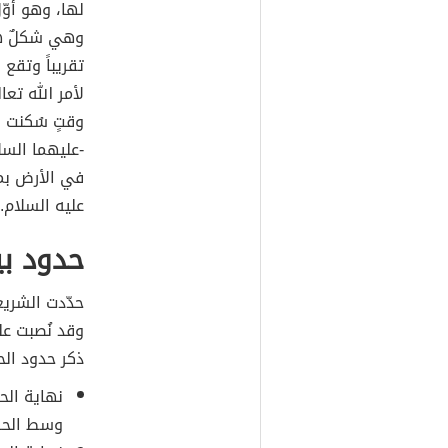
لها، وهو أوّ
وهي شكلٌ هند
تقريباً وتقع 
لأمر الله تعا
وقتٍ سُكنت ف
-عليهما السل
في الأرض بمر
عليه السلام.
حدود بي
حدّدت الشريع
وقد نُصبت عل
ذكر حدود الح
نهاية الح
وسط الحرم