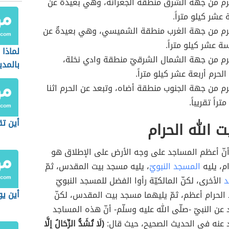
رم من جهة الشرق منطقة الجعرانة، وهي بعيدةٌ عن
عشر كيلو متراً.
حرم من جهة الغرب منطقة الشميسي، وهي بعيدةٌ عن
ة عشر كيلو متراً.
لماذا
رم من جهة الشمال الشرقيّ منطقة وادي نخلة،
بالمدي
لحرم أربعة عشر كيلو متراً.
رم من جهة الجنوب منطقة أضاه، وتبعد عن الحرم اثنا
راً تقريباً.
أين تق
 الله الحرام
 أنّ أعظم المساجد على وجه الأرض على الإطلاق هو
م، يليه
المسجد النبويّ
، يليه مسجد بيت المقدس، ثمّ
د
الأخرى، لكنّ المالكيّة رأوا الفضل للمسجد النبويّ
أين يو
الحرام أعظم، ثمّ يليهما مسجد بيت المقدس، لكنّ
د عن النبيّ -صلّى الله عليه وسلّم- أنّ هذه المساجد
رد عنه في الحديث الصحيح، حيث قال:
(لَا تُشَدُّ الرِّحَالُ إِلَّا