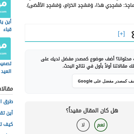
سَاجِدَ: مَسْجِدِي هذا، وَمَسْجِدِ الحَرَامِ، وَمَسْجِدِ الأقْصَى)
.
أين ي
قباء
محتوانا؟ أضف موضوع كمصدر مفضل لديك على
تصميم
 مقالاتنا أولاً بأول في نتائج البحث.
العيد
المهد
ف كمصدر مفضل على Google
مقالا
طرق ال
هل كان المقال مفيداً؟
أين تق
كيف تت
نعم
لا