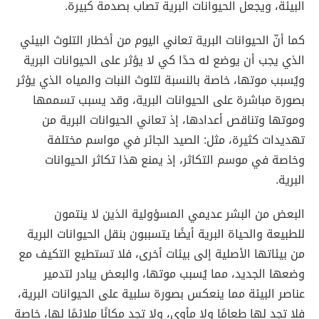
البيئة، ويجعل الحيوانات البرية تصاب بصدمة كبيرة.
كما أنّ الحيوانات البرية تعاني اليوم من أخطار التلوث البيئي
الذي يجب أن يوضع له حدًا كي لا يؤثر على الحيوانات البرية
ويُسبب موتها، خاصة بالنسبة لتلوث النبات والمياه الذي يؤثر
بصورة مباشرة على الحيوانات البرية، وقد يسبب تسممها
وموتها وتناقص أعدادها، إذ تعاني الحيوانات البرية من
تهديدات كثيرة، مثل: الصيد الجائر في مواسم مختلفة
وخاصة في موسم التكاثر، إذ يمنع هذا تكاثر الحيوانات
البرية.
البعض من البشر عديمي المسؤولية الذين لا ينتمون
للطبيعة والحياة البرية أيضًا يتسببون بنقل الحيوانات البرية
من بيئاتها الأصلية إلى بيئات أخرى، فلا تستطيع التكيف مع
وضعها الجديد، مما يُسبب موتها، والبعض يبادر لتدمير
عناصر البيئة مما ينعكس بصورة سلبية على الحيوانات البرية،
فلا تجد لها طعامًا ولا مأوى، ولا تجد مكانًا ملائمًا لها، خاصة