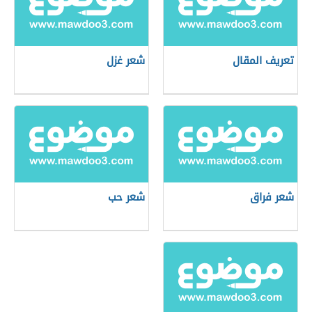
تعريف المقال
شعر غزل
شعر فراق
شعر حب