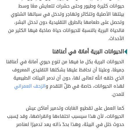
حيوانات كثيرة وطيور وحتى حشرات تتعايش معًا وسط
بيئتها الأصلية وتتكاثر وتهاجر وتدخل في سباتها الشتوي
وتحصل على طعامها بالطرق التقليدية دون تدخل البشر،
فالحياة البرية بالنسبة للحيوانات حياة صاخبة فيها الكثير من
الأحداث.
الحيوانات البرية أمانة في أعناقنا
الحيوانات البرية بكل ما فيها من تنوع حيوي أمانة في أعناقنا
جميعًا، وعلينا أن نحافظ عليها بشكلها التقليدي المعروف
الذي خلقه الله تعالى لها، دون أن ندمر البيئات الطبيعية
لهذه الحيوانات، خاصة في ظلّ التقدم و
الزحف العمراني
للمدن.
كما العمل على تقطيع الغابات وتدمير أماكن عيش
الحيوانات، لأن هذا سيسبب اختفاءها وانقراضها، وقد يُسبب
حدوث خلل في البيئة، وهذا بحدّ ذاته يعد تدميرًا لعناصر