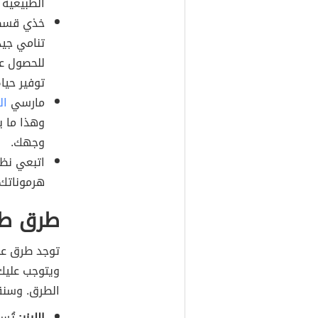
الطبيعية ع
خذي قسطاً
للحصول عل
توفير حياةٍ
مارسي
ال
وهذا ما 
وجهك.
اتبعي نظام
هرموناتك،
طرق طبي
توجد طرق علا
ويتوجب عليك
الطرق. وسنق
الليزر:
تُست