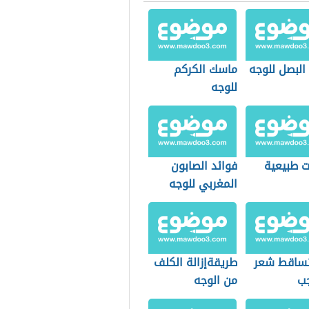
البصل للوجه
ماسك الكركم
للوجه
 طبيعية
فوائد الصابون
المغربي للوجه
تساقط شعر
طريقةإزالة الكلف
جب
من الوجه