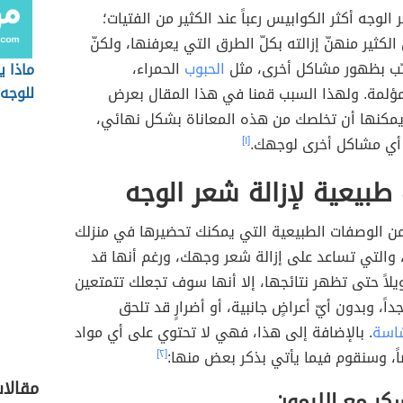
 الوجه أكثر الكوابيس رعباً عند الكثير من الفتيات؛
لكثير منهنّ إزالته بكلّ الطرق التي يعرفنها، ولكنّ
ّب بظهور مشاكل أخرى، مثل
الحبوب
الحمراء،
ماذا ي
للوجه
لمؤلمة. ولهذا السبب قمنا في هذا المقال بعرض
 يمكنها أن تخلصك من هذه المعاناة بشكل نهائي،
أي مشاكل أخرى لوجهك.
[١]
بيعية لإزالة شعر الوجه
 من الوصفات الطبيعية التي يمكنك تحضيرها في منزلك
والتي تساعد على إزالة شعر وجهك، ورغم أنها قد
ويلاً حتى تظهر نتائجها، إلا أنها سوف تجعلك تتمتعين
جداً، وبدون أيّ أعراضٍ جانبية، أو أضرارٍ قد تلحق
ّاسة
. بالإضافة إلى هذا، فهي لا تحتوي على أي مواد
اً، وسنقوم فيما يأتي بذكر بعض منها:
[٢]
مقالات
كر مع الليمون