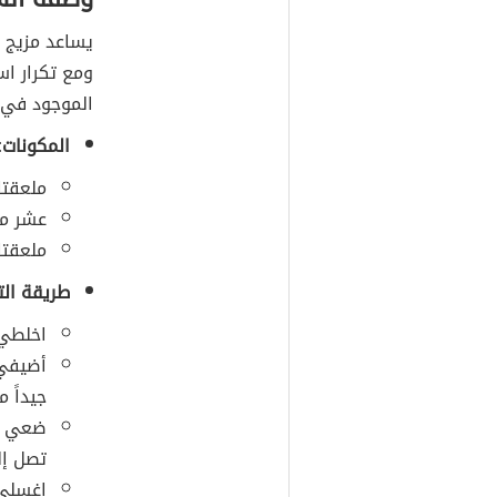
يساعد مزيج 
ومع تكرار ا
الموجود في 
المكونات:
ملعقتا
عشر مل
ملعقتا
طريقة الت
اخلطي 
أضيفي 
جيداً 
ضعي ال
تصل إلى 15-20
اغسلي 