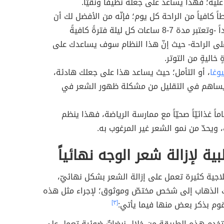
ليه؛ فهذا يساعد على جعله نظيفاً ونقيّاً.
 كافياً من الراحة كل يوم؛ فإنّه من الأفضل لك أن
تنامي جيداً -وتعتبر مدة 7-8 ساعات كل ليلة فترةً كافيةً
ى الراحة- حيث إنّ هذا النظام سوف يساعدك على
 خاليةٍ من التوتر.
يوغا
، أو التأمل؛ حيث يساعد هذا على جعلك هادئة،
يساهم في التقليل من مشكلة ظهور الشعر في
اً غذائيّاً صحيّاً مع ممارسة الرياضة، فهذا ينظم
 ويحدّ من نمو الشعر غير المرغوب به.
ة لإزالة شعر الوجه نهائياً
جية كثيرة تعمل على إزالة الشعر بشكل نهائيّ،
 الذهاب إلى شخص مختصّ وموثوق؛ لإجراء مثل هذه
وم بذكر بعض منها فيما يأتي:
[٣]
خدم هذه الطريقة من خلال نبضاتٌ ضوئية تعمل على