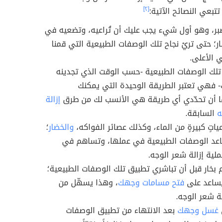
تبعي النصائح الآتية:
[٢]
بر، وهو أول شيء يجب عليك أن تُراعيه، وتضعيه في
بار؛ حتى تريْ نجاح تلك الوصفات الطبيعية التي قمنا
 الأعلى.
لك الوصفات الطبيعية -حسب الوقت الذي تجدينه
ك- فهي تعتبر الطريقة الوحيدة التي يمكنك
 أن تحدّدي أي طريقة هي الأنسب لك من طرق
إزالة
ه
السابقة.
اتٍ كبيرةٍ من الماء، وكذلك عصائر الفواكه،
والخضار
؛
د الوصفات الطبيعية في عملها، وتساهم في
ية إزالة شعر الوجه.
 بخار قبل أن تباشري تطبيق تلك الوصفات الطبيعية؛
يساعد على
فتح مسامات وجهك
، وهذا يسهّل من
لة شعر الوجه.
غسل وجهك
بعد الانتهاء من تطبيق الوصفات