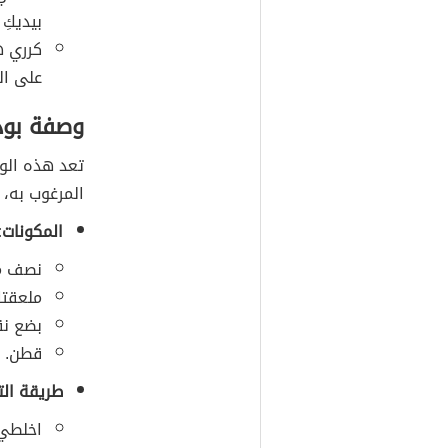
بيديكِ
كرري ه
على ال
وصفة بودر
تعد هذه الوص
المرغوب به، 
المكونات:
نصف مل
ملعقتا
بضع ن
قطن.
طريقة الت
اخلطي