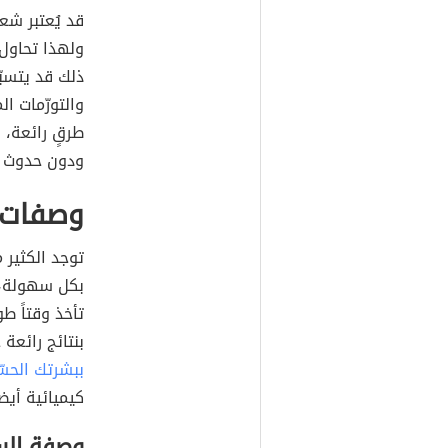
قد يُعتبر شعر
ولهذا تحاول ا
ذلك قد يتسب
والتورّمات ا
طرقٍ رائعة،
ودون حدوث 
وصفات ط
توجد الكثير
بكل سهولة، 
تأخذ وقتاً ط
بنتائج رائعة 
ببشرتك الحس
كيميائية أيض
وصفة الس