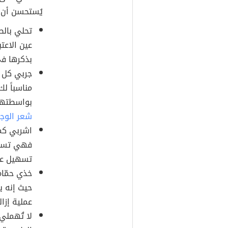
يُستحسن أن ت
تحلي بالص
عين الاعت
بذكرها في
جربي كل ت
مناسباً ل
بواسطتها
شعر الوج
اشربي كمي
فهي تساع
تسهيل عمل
خذي حمّام
حيث إنه 
عملية إزا
لا تُهملي