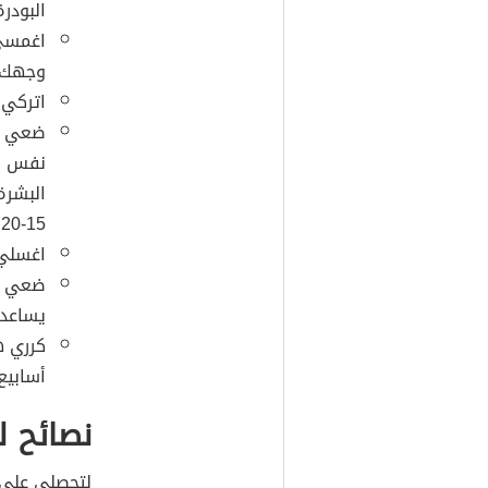
البودرة
اغمسي
وجهك.
اتركي 
ضعي قل
نفس ال
البشرة
15-20 دقيقة.
اغسلي 
ضعي زي
يساعد 
كرري ه
أسابيع
نصائح 
لتحصلي على 