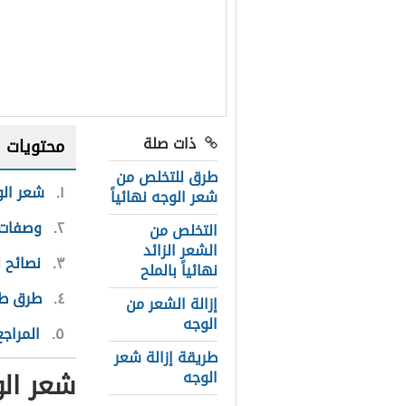
ذات صلة
محتويات
طرق للتخلص من
١
شعر ال
شعر الوجه نهائياً
٢
وصفات 
التخلص من
الشعر الزائد
٣
نصائح 
نهائياً بالملح
٤
طرق طبي
إزالة الشعر من
الوجه
٥
المراجع
طريقة إزالة شعر
شعر ال
الوجه