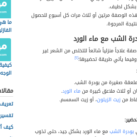
 بشكل لطيف.
ذه الوصفة مرتين أو ثلاث مرات كل أسبوع للحصول
ما هي
نتيجة المرجوة.
الفازل
ة الشب مع ماء الورد
فة علاجاً منزلياً شائعاً للتخلص من الشعر غير
وفيما يأتي طريقة تحضيرها:
[٢]
كيفية 
الوجه 
عقة صغيرة من بودرة الشب.
مقالا
ن أو ثلاث ملاعق كبيرة من
ماء الورد
.
قاط من
زيت الزيتون
، أو زيت السمسم.
تعريف 
تفسير 
حضير:
كيف أت
بودرة الشب
مع ماء الورد بشكل جيد، حتى تذوب