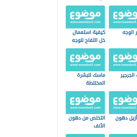
 الوجه
كيفية استعمال
خل التفاح للوجه
الجرجير
ماسك للبشرة
المختلطة
زيل دهون
التخلص من دهون
الأنف