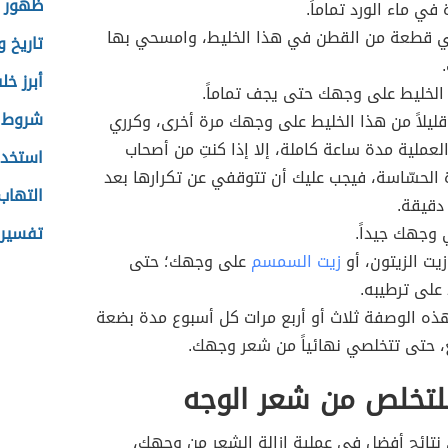
ظهور ب
 في ماء الورد تماماً.
 قطعة من القطن في هذا الخليط، وامسحي بها
تاريخ 
أبرز خل
الخليط على وجهك حتى يجف تماماً.
شروط ع
يلاً من هذا الخليط على وجهك مرة أخرى، وكرري
عملية مدة ساعة كاملة، إلا إذا كنتِ من أصحاب
استخدا
 الحسّاسة، فيجب عليك أن تتوقفي عن تكرارها بعد
التهاب
وجهك جيداً.
تفسير
ت الزيتون، أو
زيت السمسم
على وجهك؛ حتى
على ترطيبه.
ذه الوصفة ثلاث أو أربع مرات كل أسبوع مدة بضعة
، حتى تتخلصي نهائياً من شعر وجهك.
للتخلص من شعر الوجه
نتائج أفضل في عملية إزالة الشعر من وجهك،