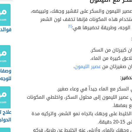
عصير الليمون والسكر على تقشير وجهك، وتبييضه،
ستخدام هذه المكونات فإنها تخفف لون الشعر
الوجه، وطريقة تحضيرها هي:
[٢]
فوائد 
ن كبيرتان من السكر.
اعق كبيرة من الماء.
ن صغيرتان من
عصير الليمون
.
وصفات
حضير:
للوجه
السكر مع الماء جيداً في وعاء صغير.
عصير الليمون إلى محلول السكر، واخلطي المكونات
مع بعضها.
علاج 
خليط على وجهك باتجاه نمو الشعر، واتركيه مدة
الحوا
 دقيقة.
وجهك بالماء، وأزيلي عنه الخليط عن طريق فركه