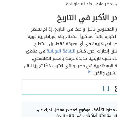
 حصر ولاء الجند له ولوالده.
ر الأكبر في التاريخ
المقدوني تأثيرًا واضحًا في التاريخ، إذ لم تقتصر
تباره قائداً عسكرياً استطاع بناء إمبراطورية قوية،
ض لأي هزيمة في أي معركة فقط، بل استطاع
يق إنجازات أخرى كنشر
الثقافة اليونانية
في مناطق
دء حقبة تاريخية جديدة عرفت بالعصر الهلنستي،
لإسكندرية في مصر، والتي اعتبرت خطًا تجاريًا لنقل
الشرق والغرب.
[٣]
محتوانا؟ أضف موضوع كمصدر مفضل لديك على
 مقالاتنا أولاً بأول في نتائج البحث.