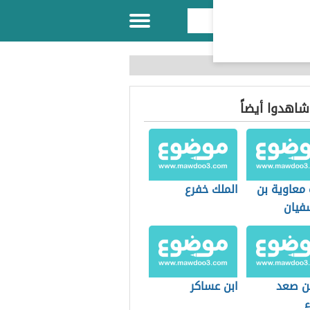
 شاهدوا أيضاً
معاوية بن
الملك خفرع
فيان
ن صعد
ابن عساكر
ء