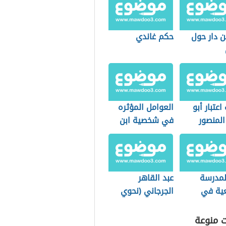
ن دار حول
حكم غاندي
اعتبار أبو
العوامل المؤثره
المنصور
في شخصية ابن
س الحقيقي
الرومي
 العباسية
لمدرسة
عبد القاهر
عية في
الجرجاني (نحوي
ات الدولية
ومتكلم)
ت منوعة