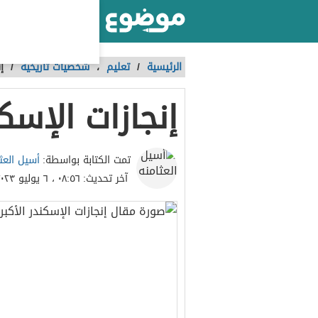
أكبر موقع عربي بالعالم
الرئيسية
/
تعليم
،
شخصيات تاريخية
/
إ
إنجازات الإسك
أسيل العث
تمت الكتابة بواسطة:
آخر تحديث:
٠٨:٥٦ ، ٦ يوليو ٢٠٢٣