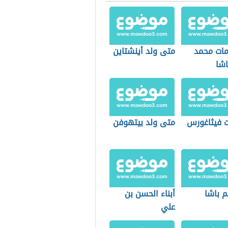
ات محمد
متى ولد أينشتاين
اشا
ت فيثاغورس
متى ولد بيتهوفن
م باشا
أبناء الحسن بن
علي