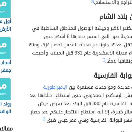
لتراجع والاستسلام.
[١]
بلاد الشام
أول م
كندر الأكبر وجيشه الوصول للمناطق الساحلية في
الأرض
بلاد الشام كمدينة صور التي استمر حصارها 8 أشهر حتى
ل بعدها جنوبًا عبر مدينة القدس لحصار غزة، ومنها
إلى مصر وبناء مدينة الإسكندرية عام 331 قبل الميلاد، وأصبحت
وثقافياً لاحقًا.
[١]
أسباب 
جعفر 
وابة الفارسية
المؤس
للدولة
 عديدة ومواجهات مستمرة بين
الإمبراطورية
ش الإسكندر المقدوني، حتى استطاع احتلالها بعد
معركة البوابة الفارسية عام 330 قبل البلاد بعد تعرض جيش
رواد ا
الواق
ائر كبيرة، إلا أنه استطاع الانتصار عليهم بعد حصار
العلاق
هر للبوابة الفارسية وهي ممر جبلي ضيق.
[١]
مقالا