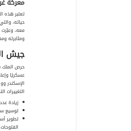
معركة غر
تعتبر هذه ال
حياته، والت
معه، وعبّرت 
ومثابرته ومه
جيش الإ
حرص الملك ف
عسكريًا وإعا
الإسكندر ووا
التغييرات الت
زيادة عدد المحاربين م
توسيع سلاح الفرسا
تطوير أس
الفتوحات 