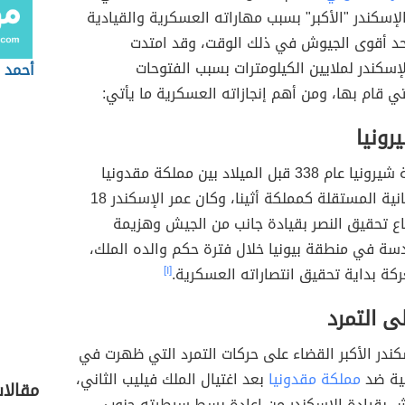
إسكندر "الأكبر" بسبب مهاراته العسكرية والقيادية
د أقوى الجيوش في ذلك الوقت، وقد امتدت
لإسكندر لملايين الكيلومترات بسبب الفتوحات
أحمد ب
ي قام بها، ومن أهم إنجازاته العسكرية ما يأتي:
رونيا
وقعت معركة شيرونيا عام 338 قبل الميلاد بين مملكة مقدونيا
والمدن اليونانية المستقلة كمملكة أثينا، وكان عمر الإسكندر 18
اع تحقيق النصر بقيادة جانب من الجيش وهزيمة
سة في منطقة بيونيا خلال فترة حكم والده الملك،
ركة بداية تحقيق انتصاراته العسكرية.
[١]
ى التمرد
ندر الأكبر القضاء على حركات التمرد التي ظهرت في
نية ضد
مملكة مقدونيا
بعد اغتيال الملك فيليب الثاني،
مقالا
ش بقيادة الإسكندر من إعادة بسط سيطرته جنوب