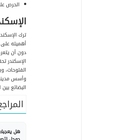
الحرص على
الإسكند
ترك الإسكندر 
أهميته على اع
دون أن يتعر
الإسكندر تحق
الفتوحات، وب
وأسس مدينة ا
البضائع بين 
المراجع
هل يعجبك 
جوجل لتصلك