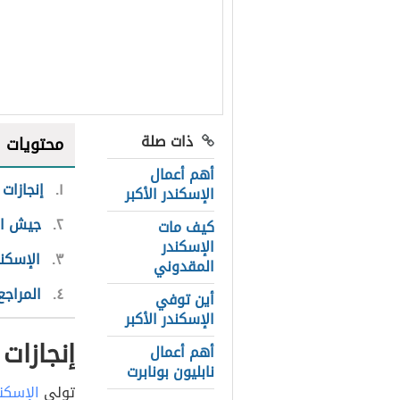
ذات صلة
محتويات
أهم أعمال
١
إنجازات
الإسكندر الأكبر
٢
جيش الإ
كيف مات
الإسكندر
٣
الإسكند
المقدوني
٤
المراجع
أين توفي
الإسكندر الأكبر
إنجازات
أهم أعمال
نابليون بونابرت
تولى
الإسكن