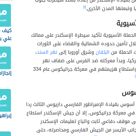
ا وتبعتها المدن الأخرى.
[١]
آسيوية
كيف م
لحملة الآسيوية تأكيد سيطرة الإسكندر على ممالك
علي ب
لال تأمين حدوده الشمالية والقضاء على الثورات
 الحملة من
البلقان
وشرق أوروبا إلى
نهر السند
،
كيا، وبدأ معركته ضد الفرس على ضفاف نهر
جرانيكوس، واستطاع هزيمتهم في معركة جرانيكوس عام 334
إنجازا
سوس
سوس بقيادة الإمبراطور الفارسي داريوس الثالث ردا
في معركة جرانيكوس، إلا أن جيش الإسكندر استطاع
إبراهي
ى موقف دفاعي ثابت واتباع تعليمات الإسكندر
انب الأيسر من الجيش الفارسي ومحاصرته، حتى