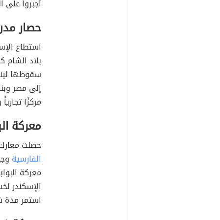
أُجبروا على ا
حصار مدن 
استطاع الإس
سقوطها لينتق
مركزًا تجارياً 
معركة الب
حصلت معارك
الفارسية
وجي
الإسكندر لخس
استمر مدة ش