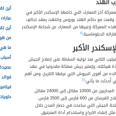
ب الهند
أين تق
معركة آخر المعارك التي خاضها الإسكندر الأكبر في
عبارات
ي وقعت مع حاكم الهند بوروس وانتهت بعقد تحالفٍ
هذه المعركة وغيرها من المعارك عن شجاعة الإسكندر
أين تقع
اراته الدبلوماسية.
[١]
من هو 
سكندر الأكبر
ما هي 
أسباب 
يليب الثاني منذ توليه السلطة على إصلاح الجيش
دة هيكلته، ويُعتبر جيش مملكة مقدونيا في عهد
عصيدة 
لده من أقوى الجيوش التي عرفها التاريخ، ومن أهم
فوائد 
ي أُحدثت ما يأتي:
[٢]
فيتامي
ن 10000 مقاتل إلى 24000 مقاتل.
حلويات
ن من 600 فارس إلى 3500 فارس.
لحة الجيش التي ساعدت في حصار المدن خلال
مثل إنشاء الأبراج واستخدام أداة المنجنيق.