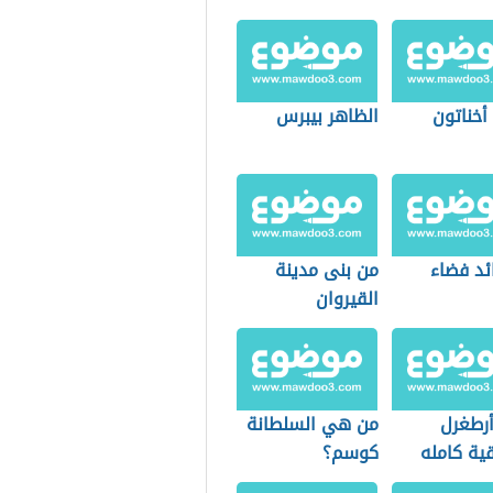
أخناتون
الظاهر بيبرس
ئد فضاء
من بنى مدينة
القيروان
رطغرل
من هي السلطانة
ية كامله
كوسم؟
ة