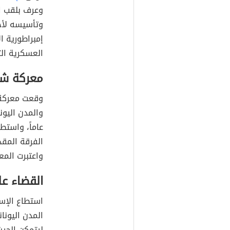
وعرف بلقب ال
وتأسيسه لأح
إمبراطورية ا
العسكرية الت
معركة شي
عاماً، واستط
الفرقة المقد
واعتبرت المع
القضاء عل
استطاع الإسك
المدن اليونا
ليتمكن الجي