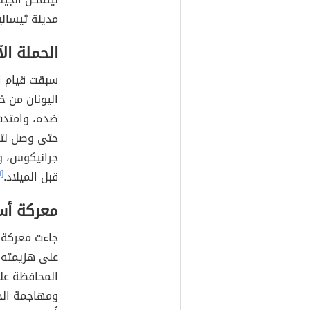
مدينة ثيسالي
الحملة ال
سبقت قيام ا
اليونان من خ
ضده، وامتدت
حتى وصل لتر
قبل الميلاد.
[١]
معركة أ
جاءت معركة أ
على هزيمته 
المحافظة عل
ومهاجمة الج