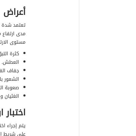
أعراض ا
تعتمد شدة ال
مدى ارتفاع م
مستوى الارتف
كثرة التبوّ
العطش.
جفاف الف
الشعور بال
صعوبة التر
الغثيان وا
اختبار 
يتم إجراء اخ
على شريط اخت