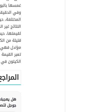
غمسها بالبول
وفي الحقيقة
المختلفة، حي
النتائج غير 
مغ/دل فهي ت
الكيتون في ا
المراجع
هل يعجبك 
جوجل لتصلك