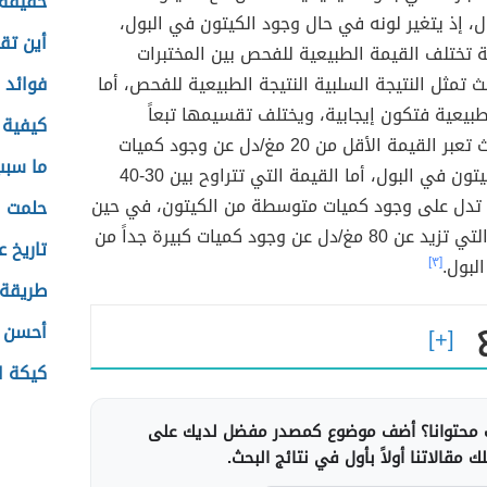
حقيقة 
، إذ يتغير لونه في حال وجود الكيتون في البول،
أين تق
 تختلف القيمة الطبيعية للفحص بين المختبرات
ث تمثل النتيجة السلبية النتيجة الطبيعية للفحص، أما
فوائد 
الطبيعية فتكون إيجابية، ويختلف تقسيمها تبعاً
كيفية 
لقيمتها، حيث تعبر القيمة الأقل من 20 مغ/دل عن وجود كميات
ما سبب
قليلة من الكيتون في البول، أما القيمة التي تتراوح بين 30-40
دل على وجود كميات متوسطة من الكيتون، في حين
حلمت ا
تعبر القيمة التي تزيد عن 80 مغ/دل عن وجود كميات كبيرة جداً من
تاريخ ع
لبول.
[٣]
طريقة 
أحسن ف
كيكة ا
محتوانا؟ أضف موضوع كمصدر مفضل لديك على
 مقالاتنا أولاً بأول في نتائج البحث.