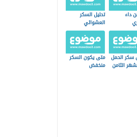
ن داء
تحليل السكر
ي
العشوائي
 سكر الحمل
متى يكون السكر
شهر الثامن
منخفض