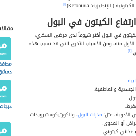
تونية (بالإنجليزية: Ketonuria).
[١]
رتفاع الكيتون في البول
مقالا
 الكيتون في البول أكثر شيوعاً لدى مرضى السكري،
الأول منه، ومن الأسباب الأخرى التي قد تسبب هذه
ي:
[٢]
محافظ
دمشق
لبية
.
لجسدية والعاطفية.
ول.
مفرط.
درجات
 الأدوية، مثل:
مدرات البول
، والكورتيكوستيرويدات.
راض أو العدوى.
م غذائي كيتوني.