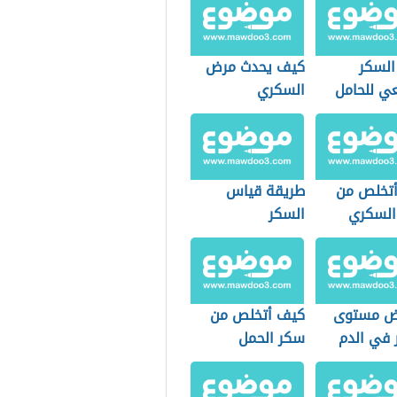
السكر
كيف يحدث مرض
عي للحامل
السكري
تخلص من
طريقة قياس
لسكري
السكر
ض مستوى
كيف أتخلص من
 في الدم
سكر الحمل