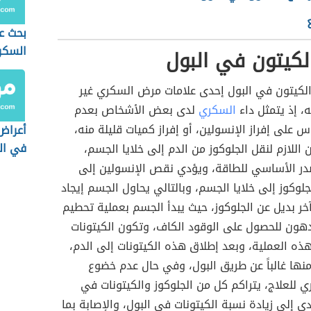
بحث ع
السكر
الكيتون في البول
 الكيتون في البول إحدى علامات مرض السكري غير
، إذ يتمثل داء
السكري
لدى بعض الأشخاص بعدم
س على إفراز الإنسولين، أو إفراز كميات قليلة منه،
أعراض
في ال
اللازم لنقل الجلوكوز من الدم إلى خلايا الجسم،
مصدر الأساسي للطاقة، ويؤدي نقص الإنسولين إلى
لوكوز إلى خلايا الجسم، وبالتالي يحاول الجسم إيجاد
ر بديل عن الجلوكوز، حيث يبدأ الجسم بعملية تحطيم
دهون للحصول على الوقود الكاف، وتكون الكيتونات
ً لهذه العملية، وبعد إطلاق هذه الكيتونات إلى الدم،
نها غالباً عن طريق البول، وفي حال عدم خضوع
للعلاج، يتراكم كل من الجلوكوز والكيتونات في
دي إلى زيادة نسبة الكيتونات في البول، والإصابة بما