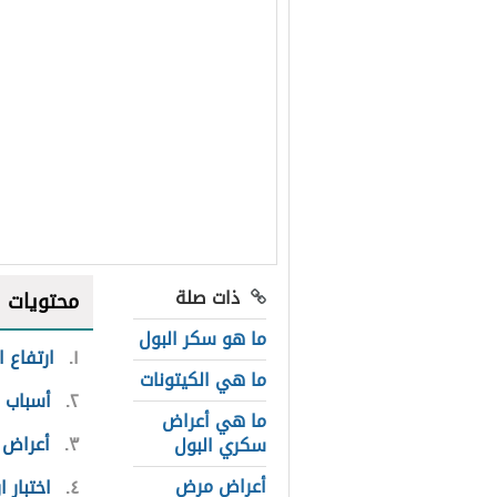
ذات صلة
محتويات
ما هو سكر البول
١
ارتفاع 
ما هي الكيتونات
٢
أسباب ا
ما هي أعراض
٣
أعراض ا
سكري البول
أعراض مرض
٤
اختبار 