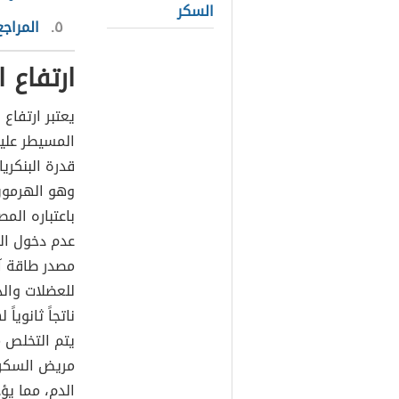
السكر
٥
المراجع
ارتفاع 
يعتبر ارتفاع
المسيطر عليه
قدرة البنكريا
وهو الهرمون 
باعتباره ال
عدم دخول الج
مصدر طاقة آخ
للعضلات وال
ناتجاً ثانويا
يتم التخلص م
مريض السكري 
الدم، مما يؤ