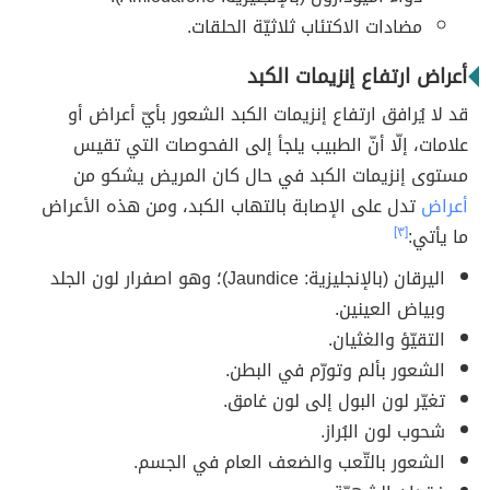
مضادات الاكتئاب ثلاثيّة الحلقات.
أعراض ارتفاع إنزيمات الكبد
قد لا يُرافق ارتفاع إنزيمات الكبد الشعور بأيّ أعراض أو
علامات، إلّا أنّ الطبيب يلجأ إلى الفحوصات التي تقيس
مستوى إنزيمات الكبد في حال كان المريض يشكو من
أعراض
تدل على الإصابة بالتهاب الكبد، ومن هذه الأعراض
ما يأتي:
[٣]
اليرقان (بالإنجليزية: Jaundice)؛ وهو اصفرار لون الجلد
وبياض العينين.
التقيّؤ والغثيان.
الشعور بألم وتورّم في البطن.
تغيّر لون البول إلى لون غامق.
شحوب لون البُراز.
الشعور بالتّعب والضعف العام في الجسم.