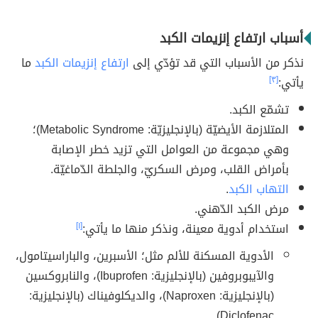
أسباب ارتفاع إنزيمات الكبد
نذكر من الأسباب التي قد تؤدّي إلى
ارتفاع إنزيمات الكبد
ما
يأتي:
[٣]
تشمّع الكبد.
المتلازمة الأيضيّة (بالإنجليزيّة: Metabolic Syndrome)؛
وهي مجموعة من العوامل التي تزيد خطر الإصابة
بأمراض القلب، ومرض السكريّ، والجلطة الدّماغيّة.
التهاب الكبد
.
مرض الكبد الدّهني.
استخدام أدوية معينة، ونذكر منها ما يأتي:
[١]
الأدوية المسكنة للألم مثل؛ الأسبرين، والباراسيتامول،
والآيبوبروفين (بالإنجليزية: Ibuprofen)، والنابروكسين
(بالإنجليزية: Naproxen)، والديكلوفيناك (بالإنجليزية:
Diclofenac).