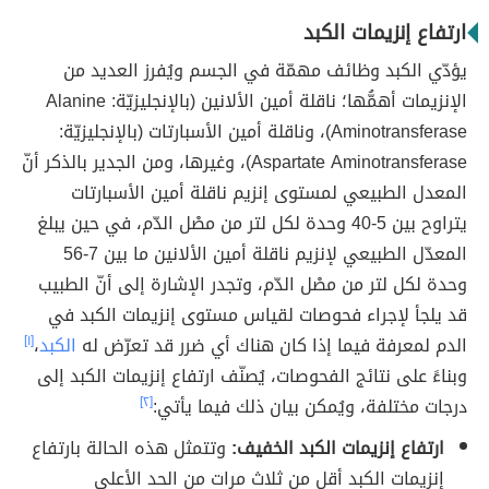
ارتفاع إنزيمات الكبد
يؤدّي الكبد وظائف مهمّة في الجسم ويُفرز العديد من
الإنزيمات أهمُّها؛ ناقلة أمين الألانين (بالإنجليزيّة: Alanine
Aminotransferase)، وناقلة أمين الأسبارتات (بالإنجليزيّة:
Aspartate Aminotransferase)، وغيرها، ومن الجدير بالذكر أنّ
المعدل الطبيعي لمستوى إنزيم ناقلة أمين الأسبارتات
يتراوح بين 5-40 وحدة لكل لتر من مصْل الدّم، في حين يبلغ
المعدّل الطبيعي لإنزيم ناقلة أمين الألانين ما بين 7-56
وحدة لكل لتر من مصْل الدّم، وتجدر الإشارة إلى أنّ الطبيب
قد يلجأ لإجراء فحوصات لقياس مستوى إنزيمات الكبد في
الدم لمعرفة فيما إذا كان هناك أي ضرر قد تعرّض له
الكبد
،
[١]
وبناءً على نتائج الفحوصات، يُصنّف ارتفاع إنزيمات الكبد إلى
درجات مختلفة، ويُمكن بيان ذلك فيما يأتي:
[٢]
ارتفاع إنزيمات الكبد الخفيف:
وتتمثل هذه الحالة بارتفاع
إنزيمات الكبد أقل من ثلاث مرات من الحد الأعلى