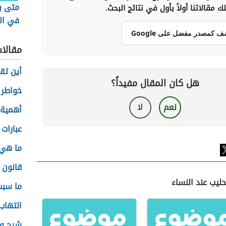
متى يب
 مقالاتنا أولاً بأول في نتائج البحث.
في ال
ف كمصدر مفضل على Google
مقالا
أين تق
هل كان المقال مفيداً؟
خواطر 
نعم
لا
أهمية ا
عبارات 
ما هي 
قانون 
حليب عند النساء
ما سبب
التهاب
شرح وت