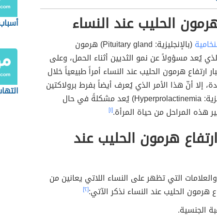
هرمون الحليب عند النساء
أسباب 
نخامية
(بالإنجليزية: Pituitary gland) هرمون
لذي يُعد مسؤولاً عن نمو الثديين أثناء الحمل، وعلى
ار ارتفاع هرمون الحليب عند النساء أمراً طبيعياً خلال
ة، إلا أنّ هذا الأمر الذي يُعرف أيضاً بفرط برولاكتين
التها
الدم (بالإنجليزية: Hyperprolactinemia) يُعد مشكلةً في حال
 هذه المراحل من حياة المرأة.
[١]
رتفاع هرمون الحليب عند
العلامات التي تظهر على النساء اللاتي يعانين من
 هرمون الحليب عند النساء نذكر الآتي:
[٢]
بة الجنسية.