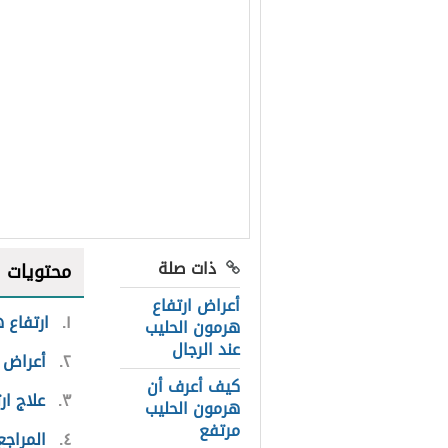
ذات صلة
محتويات
أعراض ارتفاع
١
ارتفاع 
هرمون الحليب
عند الرجال
٢
أعراض ا
كيف أعرف أن
٣
علاج ار
هرمون الحليب
مرتفع
٤
المراجع