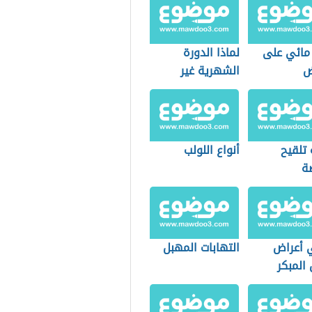
ائي على
لماذا الدورة
ض
الشهرية غير
منتظمة
 تلقيح
أنواع اللولب
ضة
 أعراض
التهابات المهبل
المبكر