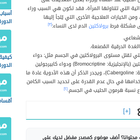
وائية التي تتناولها المرأة، فقد تكون هي السبب وراء
أسباب
 ومن الخيارات العلاجية الأخرى التي يُلجأ إليها
الدورة
ى مشكلة فرط
برولاكتين
الدم لدى النساء:
[٣]
إشعاعي.
لغدة الدرقية المُصنعة.
لتي تقلل مستوى البرولاكتين في الجسم مثل: دواء
كيفية
بروموكريبتين (بالإنجليزية: Bromocriptine) ودواء كابيرجولين
الدور
(بالإنجليزية: Cabergoline)، ويجدر الذكر أن هذه الأدوية عادة ما
تخدامها في حال عدم القدرة على تحديد السبب الكامن
اع نسبة هرمون الحليب في الجسم.
[٢]
أقسام
محتوانا؟ أضف موضوع كمصدر مفضل لديك على