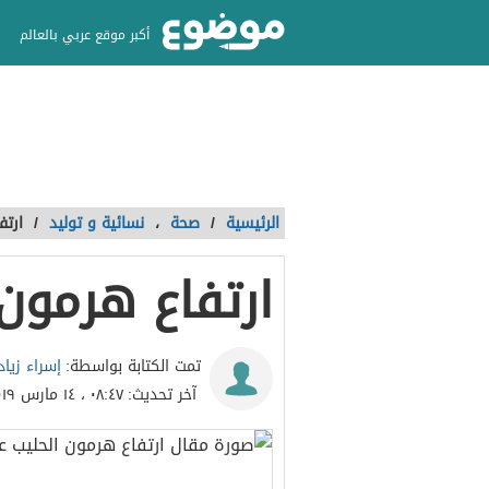
أكبر موقع عربي بالعالم
الرئيسية
/
صحة
،
نسائية و توليد
/
ارتف
ارتفاع هرمون 
إسراء زياد
تمت الكتابة بواسطة:
آخر تحديث:
٠٨:٤٧ ، ١٤ مارس ٢٠١٩