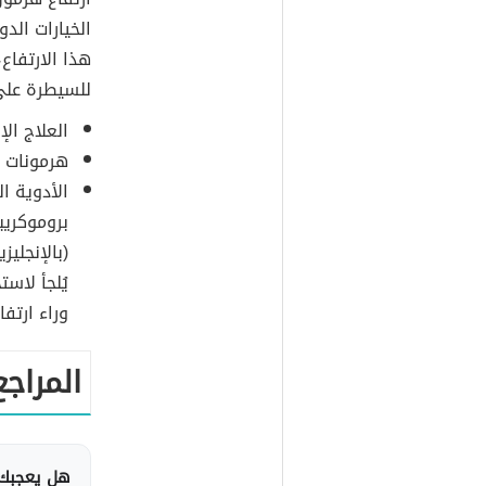
الخيارات الد
هذا الارتفاع،
للسيطرة عل
العلاج ال
هرمونات ا
الأدوية ا
يُلجأ لاس
وراء ارتف
المراجع
هل يعجبك 