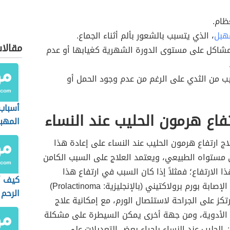
ام.
هبل
، الذي يتسبب بالشعور بألم أثناء الجماع.
مقالا
شاكل على مستوى الدورة الشهرية كغيابها أو عدم
ليب من الثدي على الرغم من عدم وجود الحمل أو
أسباب 
تفاع هرمون الحليب عند النساء
المهبل
اج ارتفاع هرمون الحليب عند النساء على إعادة هذا
 مستواه الطبيعي، ويعتمد العلاج على السبب الكامن
ا الارتفاع؛ فمثلاً إذا كان السبب في ارتفاع هذا
كيف أ
الهرمون هو الإصابة بورم برولاكتيني (بالإنجليزية: Prolactinoma)
الرحم
رتكز على الجراحة لاستئصال الورم، مع إمكانية علاج
 الأدوية، ومن جهة أخرى يمكن السيطرة على مشكلة
 الحليب عند النساء بإجراء بعض التعديلات على