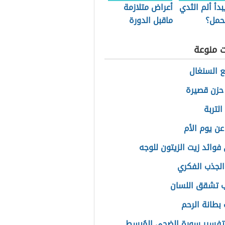
دأ ألم الثدي
أعراض متلازمة
حمل؟
ماقبل الدورة
الشهرية
ت منوعة
ع السنغال
حزن قصيرة
لتربة
عن يوم الأم
فوائد زيت الزيتون للوجه
الجذب الفكري
 تشقق اللسان
 بطانة الرحم
فسير سورة الضحى المُبسط