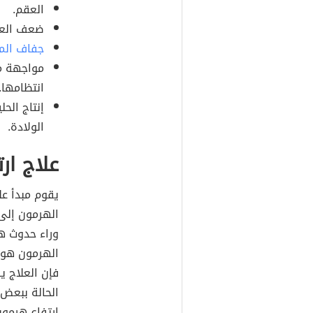
العقم.
ضعف العظ
جفاف الم
مواجهة م
انتظامها.
إنتاج الح
الولادة.
علاج ار
يقوم مبدأ عل
الهرمون إلى
وراء حدوث هذ
فإن العلاج ي
الحالة ببعض
ارتفاع هرمون