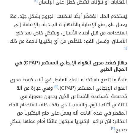
التهابات أو تلوّثات تُشكّل خطرًا على الإنسان.
[٢]
يُستخدم الماء المُقطّر أيضًا لتنظيف الجروح بشكلٍ جيّد، ممّا
يعمل على منع الإصابة بالالتهابات الجلدية، بالإضافة إلى
استخدامه من قبل أطباء الأسنان، وبشكلٍ خاص بعد خلع
الأسنان، وغسل الفم؛ للتخلّص من أيّ بكتيريا ناجمة عن ذلك.
[٢]
جهاز ضغط مجرى الهواء الإيجابي المستمر (CPAP) في
المجال الطبي
عادةً ما يُنصح باستخدام الماء المقطر في آلات ضغط مجرى
الهواء الإيجابي المستمر (CPAP)،
[٣]
وهي عبارة عن آلة
مُخصصة لمُساعدة الأشخاص الذين يجدون صعوبة في
التنفس أثناء النوم، والسبب الذي يقف خلف استخدام الماء
المقطر في هذه الآلات أنه يعمل على منع البكتيريا من
التكاثر؛ لأن تراكم البكتيريا سيكون عائقًا أمام عملها بشكلٍ
صحيح.
[٢]