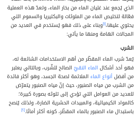
الذي يُجمع عند غليان الماء من بخار الماء، وتعدّ هذه العملية
فعّالة لتخليص الماء من الملوثات والبكتيريا والسموم التي
يحتوي عليها،
[١]
وبناء على ذلك فهو يُستخدم في العديد من
المجالات الهامة ومنها ما يأتي:
الشرب
يُعدّ شرب الماء المقطّر من أهم الاستخدامات الشائعة له،
فهو أحد أشكال
الماء النقيّ
الصالح للشّرب، وبالتالي يعتبر
من أفضل
أنواع الماء
الملائمة لصحة الجسد، وهو أكثر فائدة
من الشرب من مياه الصنبور، حيث إنّ مياه الصنبور يتعرّض
للعديد من العوامل التي تؤدي إلى تلوثه بصورة كبيرة؛
كالمواد الكيميائية، والمبيدات الحشرية الضارة، ولذلك يُنصح
باستبدال ماء الصنبور بالماء المقطّر، كونه أكثر أمانًا.
[٢]