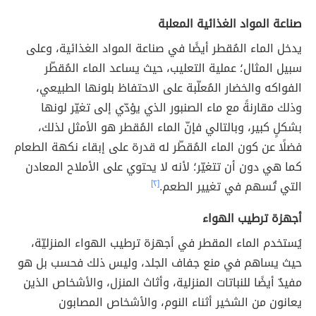
صناعة المواد الغذائية المعلبة
يدخل الماء المُقطر أيضًا في صناعة المواد الغذائية، وعلى
سبيل المثال؛ عملية التعليب، حيث يساعد الماء المُقطّر
الفواكه والخضار المُعلّبة على الاحتفاظ بلونها الطبيعي،
وذلك مقارنةً مع ماء الصنبور الذي يؤدّي إلى تغيّر لونها
بشكلٍ كبير، وبالتالي فإنّ الماء المُقطر هو الأمثل لذلك،
فضلًا عن كون الماء المُقطّر له قدرة على إبقاء نكهة الطعام
كما هي دون أن تتغيّر؛ لأنه لا يحتوي على الأملاح المعادن
التي تُسهم في تغيير الطعم.
[٢]
أجهزة ترطيب الهواء
يُستخدم الماء المقطر في أجهزة ترطيب الهواء المنزليّة،
حيث يساهم في منع جفاف الجلد، وليس ذلك فحسب بل هو
مفيدٌ أيضًا للنباتات المنزلية، وأثاث المنزل، والأشخاص الذين
يعانون من الشخير أثناء النوم، والأشخاص المصابون