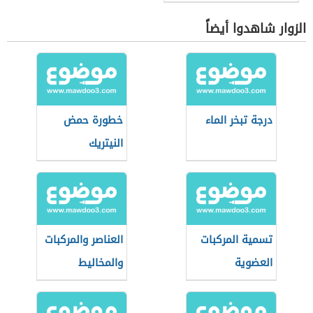
الزوار شاهدوا أيضاً
درجة تبخر الماء
خطورة حمض
النيتريك
تسمية المركبات
العناصر والمركبات
العضوية
والمخاليط