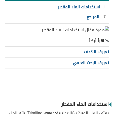
١
استخدامات الماء المقطر
٢
المراجع
اقرأ أيضاً
تعريف الهدف
تعريف البحث العلمي
استخدامات الماء المقطر
يعرّف الماء المقطّر (بالإنجليزية: Distilled water) بأنّه الماء