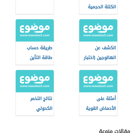
الكتلة الحجمية
الكشف عن
طريقة حساب
الهالوجين (اختبار
طاقة التأين
بيلشتاين)
أمثلة على
نتائج التخمر
الأحماض القوية
الكحولي
والضعيفة
مقالات منوعة