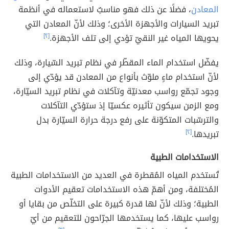
المعادن
، فضلًا عن ذلك فهو مناسبٌ لاستعماله في أنظمة
تبريد السيارات والأجهزة الأخرى؛ وذلك لأنّ المعادن التي
يحويها المياه غير النقيّ تؤدي إلى تلف الأجهزة.
[٢]
يفضّل استخدام الماء المقطّر في نظام تبريد السّيارة، وذلك
لأنّ استخدام ماءٍ ملوّث بأنواع من المعادن قد يؤدّي إلى
وجود تجمّع رواسب معدنيّة وتآكلات في نظام تبريد السيّارة،
ومع الزمن سيكون تأثيره عكسيّا إذ ستؤدّي التآكلات
والترسّبات المتكوّنة على رفع درجة حرارة السيّارة بدل
تبريدها.
[٢]
الاستخدامات الطبية
تُستخدم المياه المُقطرة في العديد من الاستخدامات الطبية
المُختلفة، ومن أهمّ هذه الاستخدامات تعقيم الأدوات
الطبية؛ وذلك لأنّ لها قدرة كبيرة على التخلّص من بقايا أو
رواسب عليها، كما يستخدمها الجرّاحون للتعقيم من أيّ