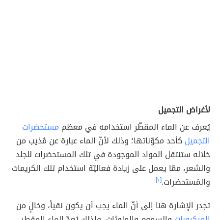
لأغراض التجميل
يُعرف عن الماء المقطّر استخدامه في معظم
مستحضرات
التجميل
كأحد مكوّناتها؛ وذلك لأنّ الماء عبارة عن مُذيب من
خلاله ستنتقل المواد الموجودة في تلك المستحضرات للجلد
والشعر، ممّا يعمل على زيادة فعاليّة استخدام تلك الكريمات
والمُستحضرات.
[٢]
تجدر الإشارة هنا إلى أنّ الماء يجب أن يكون نقياً، وخالٍ من
الميكروبات
والسموم والملوثات، ولذلك يُعدّ الماء المقطر