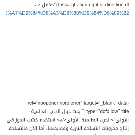
class="ql-align-right ql-direction-rtl">خلال <a
_%D8%A7%D9%84%D8%A3%D9%88%D9%84%D9%89%22
rel="noopener noreferrer" target="_blank" data-
type="dofollow" title=" بحث حول الحرب العالمية
الأولى">الحرب العالمية الأولى</a> استخدم خشب الجوز في
إنتاج مخزونات الأسلحة النارية ومقابضها، أما الآن فالأسلحة