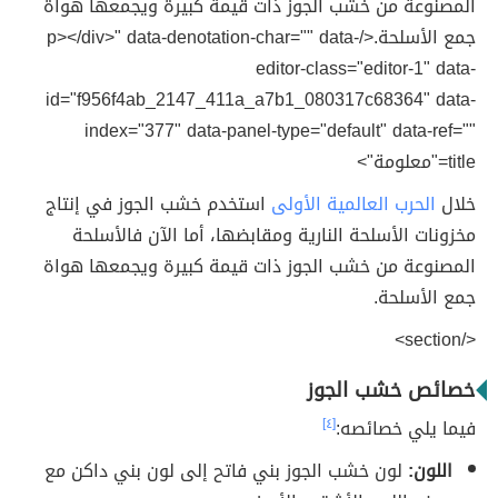
المصنوعة من خشب الجوز ذات قيمة كبيرة ويجمعها هواة
جمع الأسلحة.</p></div>" data-denotation-char="" data-
editor-class="editor-1" data-
id="f956f4ab_2147_411a_a7b1_080317c68364" data-
index="377" data-panel-type="default" data-ref=""
title="معلومة">
خلال
الحرب العالمية الأولى
استخدم خشب الجوز في إنتاج
مخزونات الأسلحة النارية ومقابضها، أما الآن فالأسلحة
المصنوعة من خشب الجوز ذات قيمة كبيرة ويجمعها هواة
جمع الأسلحة.
</section>
خصائص خشب الجوز
فيما يلي خصائصه:
[٤]
اللون:
لون خشب الجوز بني فاتح إلى لون بني داكن مع