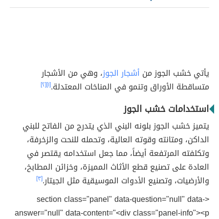
يأتي خشب الجوز من
أشجار الجوز
، وهي من الأشجار
متساقطة الأوراق وتنمو في المناخات المعتدلة.
[١]
[٢]
استخدامات خشب الجوز
يتميز خشب الجوز بلونه البني الذي يتدرج من الفاتح للبني
الداكن، ومتانته وقوته العالية، وتحمله للنحت والزخرفة،
وتكلفته المرتفعة أيضاً، مما جعل استخدامه يقتصر في
العادة على تصنيع قطع الأثاث المميزة، وخزائن المطابخ،
والأرضيات، وتصنيع الأدوات الموسيقية مثل الجيتار.
[٣]
<section class="panel" data-question="null" data-
answer="null" data-content="<div class="panel-info"><p