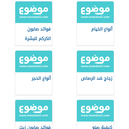
أنواع الخيام
فوائد صابون
الكركم للبشرة
زجاج ضد الرصاص
أنواع الحجر
كيفية صنع
فوائد صابون زيت