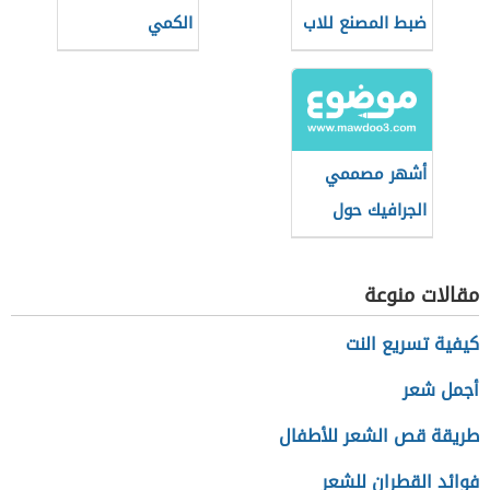
ضبط المصنع للاب
الكمي
توب Lenovo
أشهر مصممي
الجرافيك حول
العالم
مقالات منوعة
كيفية تسريع النت
أجمل شعر
طريقة قص الشعر للأطفال
فوائد القطران للشعر