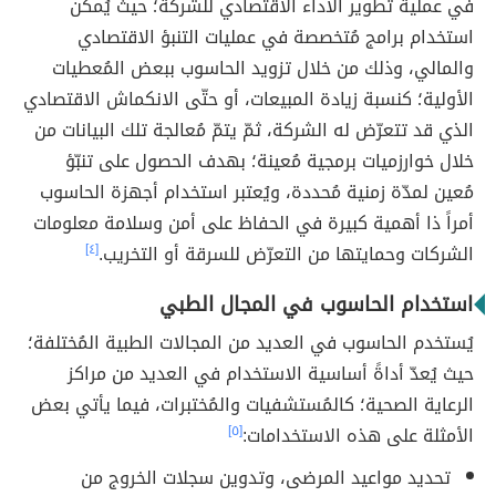
في عملية تطوير الأداء الاقتصادي للشركة؛ حيث يُمكن
استخدام برامج مُتخصصة في عمليات التنبؤ الاقتصادي
والمالي، وذلك من خلال تزويد الحاسوب ببعض المُعطيات
الأولية؛ كنسبة زيادة المبيعات، أو حتّى الانكماش الاقتصادي
الذي قد تتعرّض له الشركة، ثمّ يتمّ مُعالجة تلك البيانات من
خلال خوارزميات برمجية مُعينة؛ بهدف الحصول على تنبّؤ
مُعين لمدّة زمنية مُحددة، ويُعتبر استخدام أجهزة الحاسوب
أمراً ذا أهمية كبيرة في الحفاظ على أمن وسلامة معلومات
الشركات وحمايتها من التعرّض للسرقة أو التخريب.
[٤]
استخدام الحاسوب في المجال الطبي
يُستخدم الحاسوب في العديد من المجالات الطبية المُختلفة؛
حيث يُعدّ أداةً أساسية الاستخدام في العديد من مراكز
الرعاية الصحية؛ كالمُستشفيات والمُختبرات، فيما يأتي بعض
الأمثلة على هذه الاستخدامات:
[٥]
تحديد مواعيد المرضى، وتدوين سجلات الخروج من