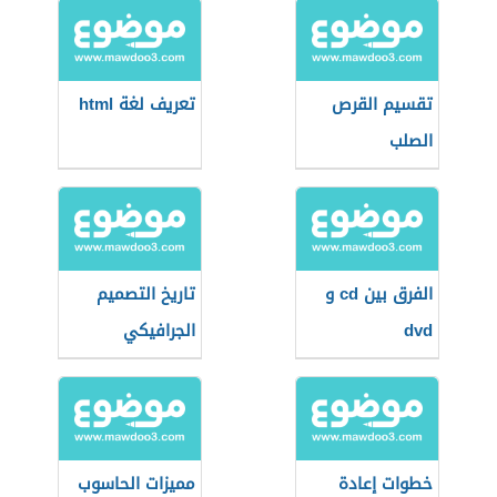
تقسيم القرص
تعريف لغة html
الصلب
الفرق بين cd و
تاريخ التصميم
dvd
الجرافيكي
خطوات إعادة
مميزات الحاسوب