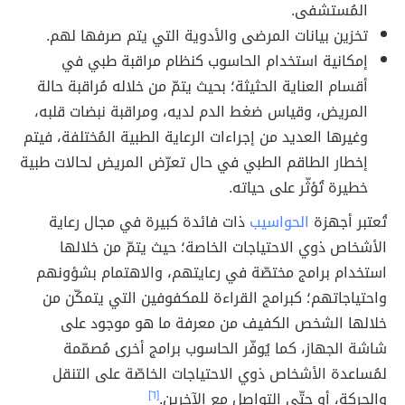
المُستشفى.
تخزين بيانات المرضى والأدوية التي يتم صرفها لهم.
إمكانية استخدام الحاسوب كنظام مراقبة طبي في
أقسام العناية الحثيثة؛ بحيث يتمّ من خلاله مُراقبة حالة
المريض، وقياس ضغط الدم لديه، ومراقبة نبضات قلبه،
وغيرها العديد من إجراءات الرعاية الطبية المُختلفة، فيتم
إخطار الطاقم الطبي في حال تعرّض المريض لحالات طبية
خطيرة تُؤثّر على حياته.
تُعتبر أجهزة
الحواسيب
ذات فائدة كبيرة في مجال رعاية
الأشخاص ذوي الاحتياجات الخاصة؛ حيث يتمّ من خلالها
استخدام برامج مختصّة في رعايتهم، والاهتمام بشؤونهم
واحتياجاتهم؛ كبرامج القراءة للمكفوفين التي يتمكّن من
خلالها الشخص الكفيف من معرفة ما هو موجود على
شاشة الجهاز، كما يُوفّر الحاسوب برامج أخرى مُصمّمة
لمُساعدة الأشخاص ذوي الاحتياجات الخاصّة على التنقل
والحركة، أو حتّى التواصل مع الآخرين.
[٦]