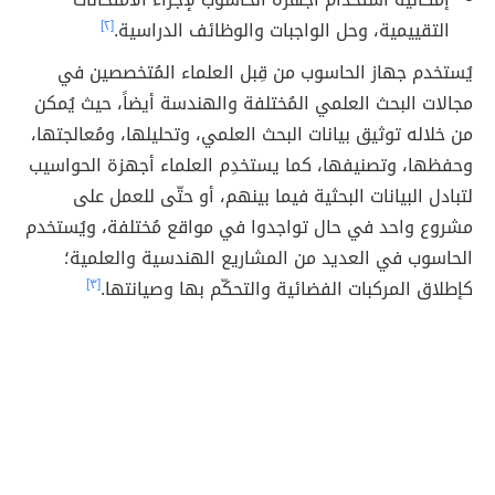
التقييمية، وحل الواجبات والوظائف الدراسية.
[٢]
يُستخدم جهاز الحاسوب من قِبل العلماء المُتخصصين في
مجالات البحث العلمي المُختلفة والهندسة أيضاً، حيث يُمكن
من خلاله توثيق بيانات البحث العلمي، وتحليلها، ومُعالجتها،
وحفظها، وتصنيفها، كما يستخدِم العلماء أجهزة الحواسيب
لتبادل البيانات البحثية فيما بينهم، أو حتّى للعمل على
مشروع واحد في حال تواجدوا في مواقع مُختلفة، ويُستخدم
الحاسوب في العديد من المشاريع الهندسية والعلمية؛
كإطلاق المركبات الفضائية والتحكّم بها وصيانتها.
[٣]