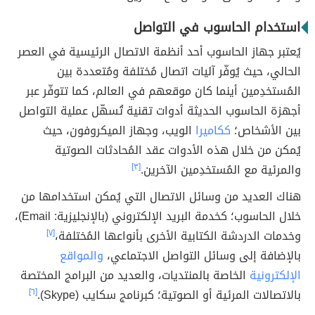
استخدام الحاسوب في التواصل
يُعتبر جهاز الحاسوب أحد أنظمة الاتصال الرئيسية في العصر
الحالي، حيث يُوفّر آليات اتصال مُختلفة ومُتعددة بين
المُستخدِمين أينما كان موقعهم في العالم، كما تتوفّر عبر
أجهزة الحاسوب الحديثة أدوات تقنية تُسهّل عملية التواصل
بين الأشخاص؛
ككاميرا
الويب، وجهاز الميكروفون، حيث
يُمكن من خلال هذه الأدوات عقد المُحادثات الصوتية
والمرئية مع المُستخدِمين الآخرين.
[٣]
هناك العديد من وسائل الاتصال التي يُمكن استخدامها من
خلال الحاسوب؛ كخدمة البريد الإلكتروني (بالإنجليزية: Email)،
وخدمات الدردشة الكتابية الأخرى بأنواعها المُختلفة،
[٧]
بالإضافة إلى وسائل التواصل الاجتماعي،
والمواقع
الإلكترونية
الخاصة بالمنتديات، والعديد من البرامج المختصة
بالاتصالات المرئية أو الصوتية؛ كبرنامج سكايب (Skype).
[٦]