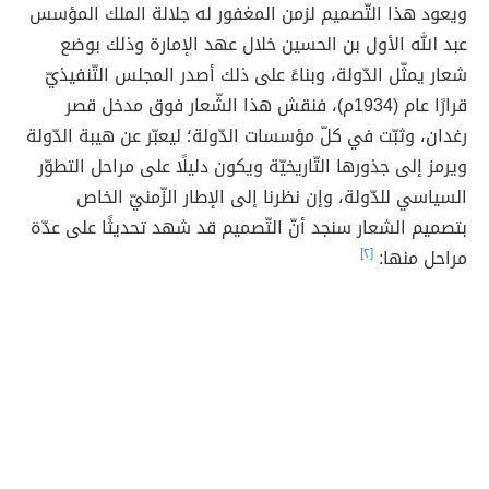
ويعود هذا التّصميم لزمن المغفور له جلالة الملك المؤسس
عبد الله الأول بن الحسين خلال عهد الإمارة وذلك بوضع
شعار يمثّل الدّولة، وبناءً على ذلك أصدر المجلس التّنفيذيّ
قرارًا عام (1934م)، فنقش هذا الشّعار فوق مدخل قصر
رغدان، وثبّت في كلّ مؤسسات الدّولة؛ ليعبّر عن هيبة الدّولة
ويرمز إلى جذورها التّاريخيّة ويكون دليلًا على مراحل التطوّر
السياسي للدّولة، وإن نظرنا إلى الإطار الزّمنيّ الخاص
بتصميم الشعار سنجد أنّ التّصميم قد شهد تحديثًا على عدّة
مراحل منها:
[٢]