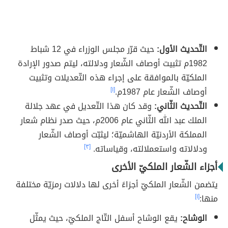
التّحديث الأول:
حيث قرّر مجلس الوزراء في 12 شباط
1982م تثبيت أوصاف الشّعار ودلالته، ليتم صدور الإرادة
الملكيّة بالموافقة على إجراء هذه التّعديلات وتثبيت
أوصاف الشّعار عام 1987م.
[١]
التّحديث الثّاني:
وقد كان هذا التّعديل في عهد جلالة
الملك عبد الله الثّاني عام 2006م، حيث صدر نظام شعار
المملكة الأردنيّة الهاشميّة؛ ليثبّت أوصاف الشّعار
ودلالاته واستعملالته، وقياساته.
[٣]
أجزاء الشّعار الملكيّ الأخرى
يتضمن الشّعار الملكيّ أجزاءً أخرى لها دلالات رمزيّة مختلفة
منها:
[١]
الوشاح:
يقع الوشاح أسفل التّاج الملكيّ، حيث يمثّل