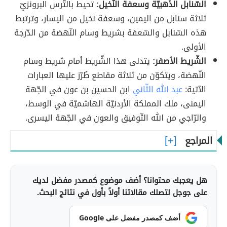
السّنابل الذّهبيّة وسعفة النّخيل:
تحيط بالتّرس البرونزيّ
ثلاثة سنابل من اليمين، وسعفة نخيل من اليسار، وترتبط
هذه السّنابل والسّعفة بشريط وسام النّهضة من الدّرجة
الأولى.
الشّريط الأصفر:
يتدلى هذا الشّريط أمام شريط وسام
النّهضة، ويتكوّن من ثلاثة مقاطع طُرّز عليها العبارات
الآتية:
عبد الله الثّاني
ابن الحسين بن عون في الجّهة
اليمنى، ملك المملكة الأردنيّة الهاشميّة في الوسط،
والرّاجي من الله التّوفيق والعون في الجّهة اليسرى.
المراجع
هل يعجبك محتوانا؟ أضف موضوع كمصدر مفضل لديك
على جوجل لتصلك مقالاتنا أولاً بأول في نتائج البحث.
أضف كمصدر مفضل على Google