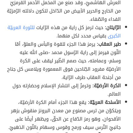
العرش الهاشميّ، وقد صنع من المخمل الأحمر القرمزيّ
من الخارج والحرير الأبيض من الدّاخل لتكون دلالته الرّمزيّة
الفداء والصّفاء.
الرّايتان:
حيث ترمز كل راية من هذه الرّايات
للثورة العربيّة
الكبرى
بقياس محدد لكل منهما.
طير العقاب:
يرمز هذا الجزء للقوة والبأس والعلوّ، أمّا
اللّون فيرمز إلى راية الرّسول محمد -صلى الله عليه
وسلم- وعمامته، حيث صمم الطّير ليقف على الكرة
الأرضيّة مفرود الجّناحين فوق المعمورة ويلامس كل جناح
من أجنحة العقاب طرف الرّاية.
الكرة الأرضيّة:
وترمزُ إلى انتشار الإسلام وحضارته حول
العالم.
الأسلحة العربيّة:
يقع هذا الجزء أمام الكرة الأرضيّة،
ويتكوّن من ترس مصنوع من معدن البرونز منقوش بزهر
الأقحوان، وهو رمز الدّفاع عن الحقّ، ويظهر أيضًا على
جانبيّ التّرس سيف ورمح وقوس وسهام باللّون الذهبيّ.