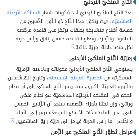
التّاج الملكيّ الأردنيّ
يعدّ التّاج الملكيّ الأردنيّ أحد مُكونات شِعار
المملكة الأردنيّة
الهاشميّة
، حيث يتكوّن هذا التّاج ذو اللّون الذّهبيّ من
خمسة أضلاع متشابِكة بحلقات ترتكز على قاعدة مرصّعة
بالياقوت والزّمرّد، ويعلو القاعدة خمس زنابق ورأس حربة
لكل منها دلالة رمزيّة خاصّة.
[١]
رمزيّة التّاج الملكيّ الأردني
يستوحي التّاج الملكيّ الأردنيّ مكوناته ودلالاته الرّمزيّة
العسكريّة من
الحضارة العربيّة الإسلاميّة
، وتاريخ الهاشميين،
والثّورة العربيّة الكبرى، حيث يرمز التّاج الملكيّ إلى أن نظام
الحكم في الممّلكة الأردنيّة الهاشميّة هو نظام ملكي
وراثيّ، وإن بَحثنا بأجزاء التّصميم سنجد أن الزّنابق الخمس
التي تعلو القاعدة ذات الأضلاع المرصعّة ترمز إلى النّقاء
والطّهر، أما رأس الحربة فيرمز إلى حريّة رايةِ الهاشميين.
[٢]
مراحل تَطوّر التّاج الملكيّ عبر الزّمن