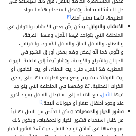
مدخل المستعمرة الخاصة بالنمل، فإن ذلك سيساعد على
حل المشكلة تماماً، ويُفضل استخدام هذه المواد
الطبيعة، لأنها تعتبر آمنة.
[٢]
الأعشاب والتوابل:
يمكن رشّ بعض الأعشاب والتوابل في
المنطقة التي يتواجد فيها النّمل، ومنها: القرفة،
والنعناع، والفلفل الحارّ، والفلفل الأسود، والقرنفل،
والثّوم، كما أنّه يُمكن وضع بعض أوراق الشجر في
الخزائن والأدراج والأوعية، ويُشار أيضاً إلى فاعلية الزيوت
العطرية ضدّ النمل، مثل: زيت النعناع، أو زيت الكافور، أو
زيت القرفة؛ حيث يتم وضع بضع قطرات منها على إحدى
الكرات القطنية، ثمّ وضعها في المنطقة التي يتواجد
فيها
النّمل
، مع الانتباه إلى استبدال الفلفل بمواد أخرى
عند وجود أطفال صغار أو حيوانات أليفة.
[١]
قشور الخيار والحمضيات:
يُمكن التخلّص من النمل نهائياً
من خلال استخدام قشور الخيار والحمضيات، ويكون ذلك
عبر وضعها في أماكن تواجد النمل، حيث تُعدّ قشور الخيار