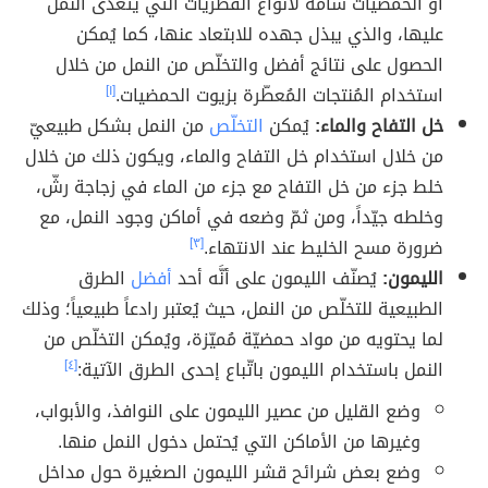
أو الحمضيات سامّة لأنواع الفطريات التي يتغذّى النمل
عليها، والذي يبذل جهده للابتعاد عنها، كما يُمكن
الحصول على نتائج أفضل والتخلّص من النمل من خلال
استخدام المُنتجات المُعطّرة بزيوت الحمضيات.
[١]
خل التفاح والماء:
يُمكن
التخلّص
من النمل بشكل طبيعيّ
من خلال استخدام خل التفاح والماء، ويكون ذلك من خلال
خلط جزء من خل التفاح مع جزء من الماء في زجاجة رشّ،
وخلطه جيّداً، ومن ثمّ وضعه في أماكن وجود النمل، مع
ضرورة مسح الخليط عند الانتهاء.
[٣]
الليمون:
يُصنّف الليمون على أنَّه أحد
أفضل
الطرق
الطبيعية للتخلّص من النمل، حيث يُعتبر رادعاً طبيعياً؛ وذلك
لما يحتويه من مواد حمضيّة مُميّزة، ويُمكن التخلّص من
النمل باستخدام الليمون باتّباع إحدى الطرق الآتية:
[٤]
وضع القليل من عصير الليمون على النوافذ، والأبواب،
وغيرها من الأماكن التي يُحتمل دخول النمل منها.
وضع بعض شرائح قشر الليمون الصغيرة حول مداخل