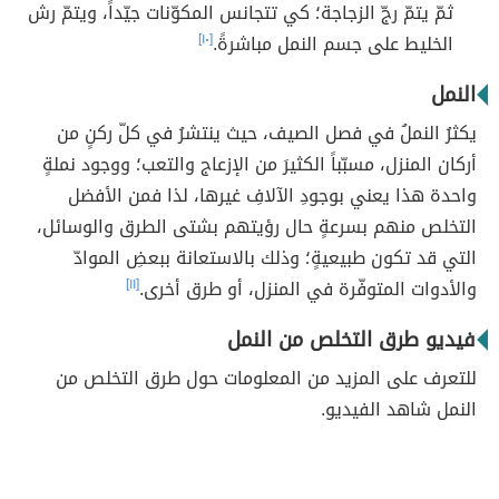
ثمّ يتمّ رجّ الزجاجة؛ كي تتجانس المكوّنات جيّداً، ويتمّ رش
الخليط على جسم النمل مباشرةً.
[١٠]
النمل
يكثرُ النملُ في فصل الصيف، حيث ينتشرُ في كلّ ركنٍ من
أركان المنزل، مسبّباً الكثيرَ من الإزعاج والتعب؛ ووجود نملةٍ
واحدة هذا يعني بوجودِ الآلافِ غيرها، لذا فمن الأفضل
التخلص منهم بسرعةٍ حال رؤيتهم بشتى الطرق والوسائل،
التي قد تكون طبيعيةٍ؛ وذلك بالاستعانة ببعضِ الموادّ
والأدوات المتوفّرة في المنزل، أو طرق أخرى.
[١١]
فيديو طرق التخلص من النمل
للتعرف على المزيد من المعلومات حول طرق التخلص من
النمل شاهد الفيديو.