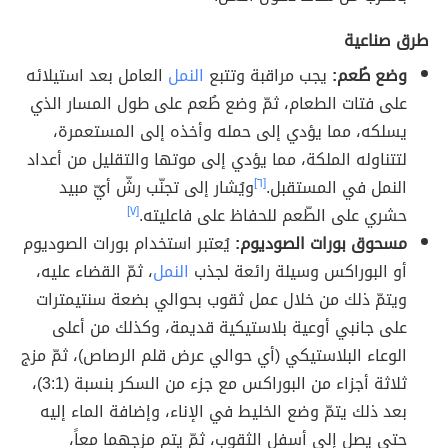
طرق صناعية
وضع طُعم:
يجب مراقبة وتتبع
النمل
العامل بعد استيلائه
على فتات الطعام، ثمّ وضع طُعم على طول المسار الذي
يسلكه، مما يؤدي إلى حمله وأخذه إلى المستعمرة،
لتتناوله الملكة، مما يؤدي إلى موتها والتقليل من أعداد
النمل في المستقبل.
[٦]
ويُشار إلى تجنّب رشّ أيّ مبيد
حشري على الطّعم للحفاظ على فاعليته.
[٧]
مسحوق بورات الصوديوم:
يُعتبر استخدام بورات الصوديوم
أو البوراكس وسيلة رائعة لجذب
النمل
، ثمّ القضاء عليه،
ويتمّ ذلك من خلال عمل ثقوب بحوالي بضعة سنتيمترات
على جانبي أوعية بلاستيكية قديمة، وكذلك من أعلى
الوعاء البلاستيكي (أي حوالي عرض قلم الرصاص)، ثمّ مزج
ثلاثة أجزاء من البوراكس مع جزء من السكر بنسبة (3:1)،
بعد ذلك يتمّ وضع الخليط في الإناء، وإضافة الماء إليه
حتى يصل إلى أسفل الثقوب، ثمّ يتم مزجهما معاً،