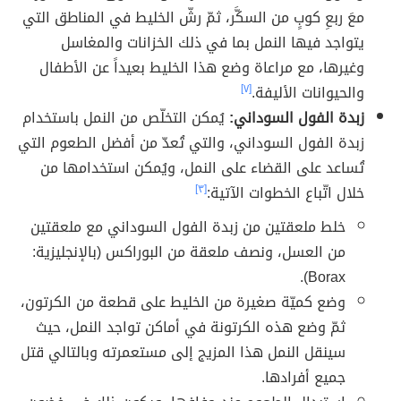
معَ ربعِ كوبٍ من السكَّر، ثمّ رشّ الخليط في المناطق التي
يتواجد فيها النمل بما في ذلك الخزانات والمغاسل
وغيرها، مع مراعاة وضع هذا الخليط بعيداً عن الأطفال
والحيوانات الأليفة.
[٧]
زبدة الفول السوداني:
يُمكن التخلّص من النمل باستخدام
زبدة الفول السوداني، والتي تُعدّ من أفضل الطعوم التي
تُساعد على القضاء على النمل، ويُمكن استخدامها من
خلال اتّباع الخطوات الآتية:
[٣]
خلط ملعقتين من زبدة الفول السوداني مع ملعقتين
من العسل، ونصف ملعقة من البوراكس (بالإنجليزية:
Borax).
وضع كميّة صغيرة من الخليط على قطعة من الكرتون،
ثمّ وضع هذه الكرتونة في أماكن تواجد النمل، حيث
سينقل النمل هذا المزيج إلى مستعمرته وبالتالي قتل
جميع أفرادها.