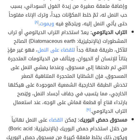
وإضافة ملعقة صغيرة من زبدة الفول السوداني، بسبب
حب النمل له، ثمّ خلط المكوّنات جيداً، وترك الإناء مفتوحاً
حتى يأتي النمل إليه، ويتجمّع فيه
ويموت
.
[٨]
التراب الدياتومي:
يعدّ استخدام التراب الدياتومي أو تراب
المشطورات (بالإنجليزية: Diatomaceous earth) الصالح
للأكل، طريقة فعالة جداً
للقضاء على النمل
، فهو غير مؤذٍ
بتاتاً للإنسان أو الحيوان، ويتألف من الدياتومات المتحجرة
التي تم طحنها إلى مسحوق، وعندما يمشي النمل على
المسحوق، فإن الشظايا المتحجرة المتناهية الصغر
تخدش الطبقة الخارجية الشمعية الموجودة على هيكلها
الخارجي، مما يتسبب في جفاف أجساد النمل، ويُنصح
بارتداء قناع أو قطعة قماش على الوجه، عند استعمال
التراب الدياتومي.
[٩]
مسحوق حمض البوريك:
يُمكن
القضاء
على النمل نهائياً
من خلال استخدام حمض البوريك (بالإنجليزية: Boric acid)
ويكون ذلك بخلط ملعقة كبيرة من مسحوق حمض البوريك