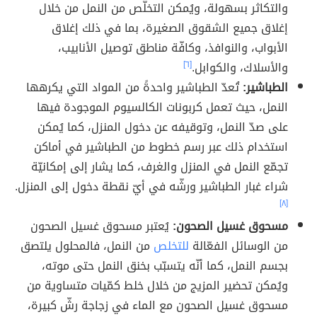
والتكاثر بسهولة، ويُمكن التخلّص من النمل من خلال
إغلاق جميع الشقوق الصغيرة، بما في ذلك إغلاق
الأبواب، والنوافذ، وكافّة مناطق توصيل الأنابيب،
والأسلاك، والكوابل.
[٦]
الطباشير:
تُعدّ الطباشير واحدةً من المواد التي يكرهها
النمل، حيث تعمل كربونات الكالسيوم الموجودة فيها
على صدّ النمل، وتوقيفه عن دخول المنزل، كما يُمكن
استخدام ذلك عبر رسم خطوط من الطباشير في أماكن
تجمّع النمل في المنزل والغرف، كما يشار إلى إمكانيّة
شراء غبار الطباشير ورشّه في أيّ نقطة دخول إلى المنزل.
[٨]
مسحوق غسيل الصحون:
يُعتبر مسحوق غسيل الصحون
من الوسائل الفعّالة
للتخلص
من النمل، فالمحلول يلتصق
بجسم النمل، كما أنّه يتسبّب بخنق النمل حتى موته،
ويُمكن تحضير المزيج من خلال خلط كمّيات متساوية من
مسحوق غسيل الصحون مع الماء في زجاجة رشّ كبيرة،