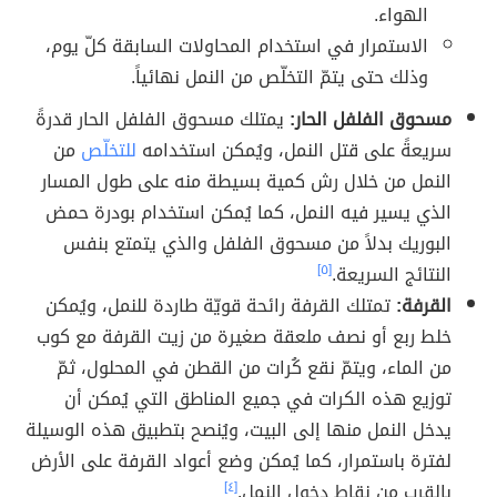
الهواء.
الاستمرار في استخدام المحاولات السابقة كلّ يوم،
وذلك حتى يتمّ التخلّص من النمل نهائياً.
مسحوق الفلفل الحار:
يمتلك مسحوق الفلفل الحار قدرةً
سريعةً على قتل النمل، ويُمكن استخدامه
للتخلّص
من
النمل من خلال رش كمية بسيطة منه على طول المسار
الذي يسير فيه النمل، كما يُمكن استخدام بودرة حمض
البوريك بدلاً من مسحوق الفلفل والذي يتمتع بنفس
النتائج السريعة.
[٥]
القرفة:
تمتلك القرفة رائحة قويّة طاردة للنمل، ويُمكن
خلط ربع أو نصف ملعقة صغيرة من زيت القرفة مع كوب
من الماء، ويتمّ نقع كُرات من القطن في المحلول، ثمّ
توزيع هذه الكرات في جميع المناطق التي يُمكن أن
يدخل النمل منها إلى البيت، ويُنصح بتطبيق هذه الوسيلة
لفترة باستمرار، كما يُمكن وضع أعواد القرفة على الأرض
بالقرب من نقاط دخول النمل.
[٤]