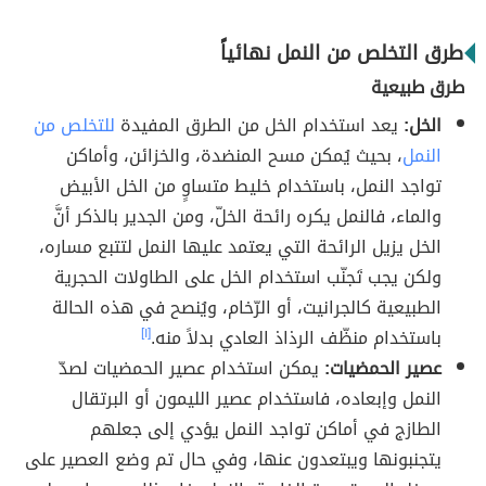
طرق التخلص من النمل نهائياً
طرق طبيعية
الخل:
يعد استخدام الخل من الطرق المفيدة
للتخلص من
النمل
، بحيث يُمكن مسح المنضدة، والخزائن، وأماكن
تواجد النمل، باستخدام خليط متساوٍ من الخل الأبيض
والماء، فالنمل يكره رائحة الخلّ، ومن الجدير بالذكر أنَّ
الخل يزيل الرائحة التي يعتمد عليها النمل لتتبع مساره،
ولكن يجب تَجنّب استخدام الخل على الطاولات الحجرية
الطبيعية كالجرانيت، أو الرّخام، ويُنصح في هذه الحالة
باستخدام منظّف الرذاذ العادي بدلاً منه.
[١]
عصير الحمضيات:
يمكن استخدام عصير الحمضيات لصدّ
النمل وإبعاده، فاستخدام عصير الليمون أو البرتقال
الطازج في أماكن تواجد النمل يؤدي إلى جعلهم
يتجنبونها ويبتعدون عنها، وفي حال تم وضع العصير على