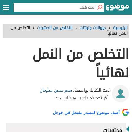
الرئيسية
/
حيوانات ونباتات
،
التخلص من الحشرات
/
التخلص من
النمل نهائياً
التخلص من النمل
نهائياً
سمر حسن سليمان
تمت الكتابة بواسطة:
آخر تحديث:
١٢:٤٢ ، ١٨ يناير ٢٠٢١
أضف موضوع كمصدر مفضل في جوجل
محتويات