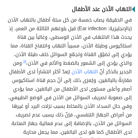
التهاب الأذن عند الأطفال
في الحقيقة يصاب خمسة من كل ستة أطفال بالتهاب الأذن
(بالإنجليزية: Ear infection) قبل بلوغهم الثالثة من العمر، إذ
يحدث هذا الالتهاب في الأذن الوسطى، وغالباً بين قناة
استاكيوس وطبلة الأذن، مسبباً التهاب وانتفاخ القناة، مما
يؤدي إلى تضيّق القناة وتجمّع السوائل خلف طبلة الأذن،
والذي يؤدي إلى الشعور بالضغط والألم في الأذن،
[١]
ومن
الجدير بالذكر أنّ
التهاب الأذن
يُعدّ أكثر انتشاراً لدى الأطفال
مقارنةً بالبالغين، ويُعزى ذلك إلى أنّ حجم قناة استاكيوس
أصغر وأعلى مستوى لدى الأطفال من البالغين، مما يؤدي
إلى صعوبة تصريف السوائل من الأذن في الوضع الطبيعي،
وفي حال انسداد الأذن بالمخاط بسبب نزلات البرد أو غيرها
من أمراض الجهاز التنفسي، فإنّ ذلك يسبب عدم تصريف
السوائل من الأذن، بالإضافة إلى عدم فعالية جهاز المناعة
لدى الأطفال كما هو لدى البالغين، مما يجعل محاربة