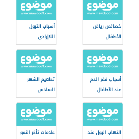
خصائص رياض
أسباب التبول
الأطفال
اللاإرادي
أسباب فقر الدم
تطعيم الشهر
عند الأطفال
السادس
التهاب البول عند
علامات تأخر النمو