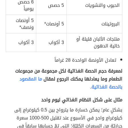
6 حصص
الحبوب والنشويات
5 حصص
يومياً
5 أونصات
البروتينات
5 أونصات*
ونصف*
منتجات الألبان قليلة أو
3 أكواب
3 أكواب
خالية الدهون
تعادل الأونصة الواحدة 28 غراماً
لمعرفة حجم الحصة الغذائية لكل مجموعة من مجموعات
الطعام وما يعادلها يمكنك الرجوع لمقال
ما المقصود
بالحصة الغذائية
.
مثال على شكل النظام الغذائي ليوم واحد
بشكلٍ عام؛ يمكن خسارة ما يترواح بين 0.5 كيلوغرامٍ إلى
كيلوغرامٍ واحدٍ في الأسبوع عند تقليل 500-1000 سعرة
حراريّة من السعرات الكليّة؛ التي تمّ حسابها سابقاً في