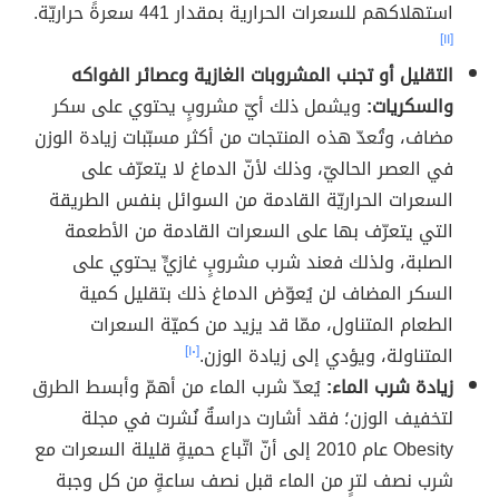
استهلاكهم للسعرات الحرارية بمقدار 441 سعرةً حراريّة.
[١١]
التقليل أو تجنب المشروبات الغازية وعصائر الفواكه
والسكريات:
ويشمل ذلك أيّ مشروبٍ يحتوي على سكر
مضاف، وتُعدّ هذه المنتجات من أكثر مسبّبات زيادة الوزن
في العصر الحاليّ، وذلك لأنّ الدماغ لا يتعرّف على
السعرات الحراريّة القادمة من السوائل بنفس الطريقة
التي يتعرّف بها على السعرات القادمة من الأطعمة
الصلبة، ولذلك فعند شرب مشروبٍ غازيٍّ يحتوي على
السكر المضاف لن يُعوّض الدماغ ذلك بتقليل كمية
الطعام المتناول، ممّا قد يزيد من كميّة السعرات
المتناولة، ويؤدي إلى زيادة الوزن.
[١٠]
زيادة شرب الماء:
يُعدّ شرب الماء من أهمّ وأبسط الطرق
لتخفيف الوزن؛ فقد أشارت دراسةٌ نُشرت في مجلة
Obesity عام 2010 إلى أنّ اتّباع حميةٍ قليلة السعرات مع
شرب نصف لترٍ من الماء قبل نصف ساعةٍ من كل وجبة