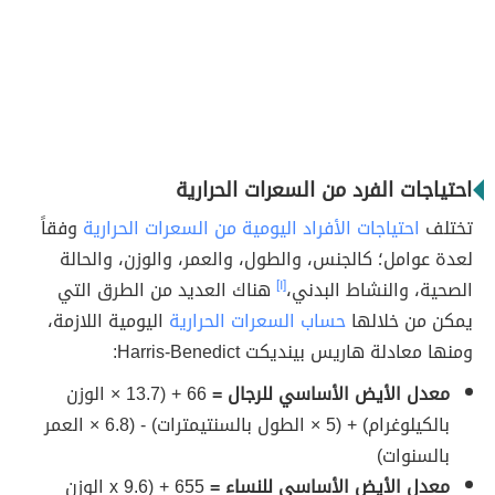
احتياجات الفرد من السعرات الحرارية
تختلف
احتياجات الأفراد اليومية من السعرات الحرارية
وفقاً
لعدة عوامل؛ كالجنس، والطول، والعمر، والوزن، والحالة
الصحية، والنشاط البدني،
[١]
هناك العديد من الطرق التي
يمكن من خلالها
حساب السعرات الحرارية
اليومية اللازمة،
ومنها معادلة هاريس بينديكت Harris-Benedict:
معدل الأيض الأساسي للرجال =
66 + (13.7 × الوزن
بالكيلوغرام) + (5 × الطول بالسنتيمترات) - (6.8 × العمر
بالسنوات)
معدل الأيض الأساسي للنساء =
655 + (9.6 x الوزن