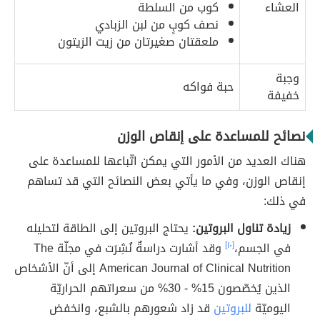
العشاء
كوب من السلطة
نصف كوبٍ من لبن الزبادي
ملعقتان صغيرتان من زيت الزيتون
وجبة
حبة فواكه
خفيفة
نصائح للمساعدة على إنقاص الوزن
هناك العديد من الأمور التي يمكن اتّباعها للمساعدة على
إنقاص الوزن، وفي ما يأتي بعض النصائح التي قد تساهم
في ذلك:
زيادة تناول البروتين:
يحتاج البروتين إلى الطاقة لتحليله
في الجسم،
[١٠]
وقد أشارت دراسةٌ نُشِرَت في مجلّة The
American Journal of Clinical Nutrition إلى أنّ الأشخاص
الذين يُخصّصون 15% - 30% من سعراتهم الحراريّة
اليوميّة
للبروتين
قد زاد شعورهم بالشبع، وانخفض