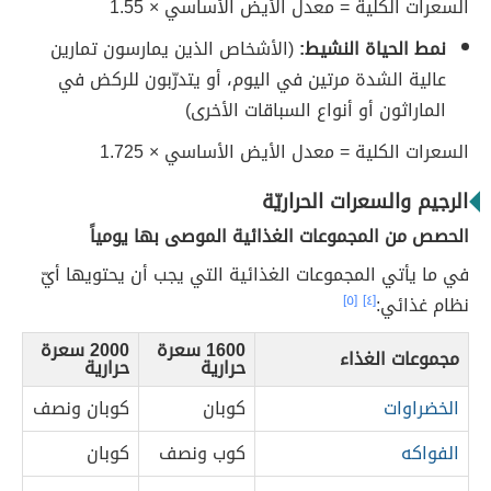
السعرات الكلية = معدل الأيض الأساسي × 1.55
نمط الحياة النشيط:
(الأشخاص الذين يمارسون تمارين
عالية الشدة مرتين في اليوم، أو يتدرّبون للركض في
الماراثون أو أنواع السباقات الأخرى)
السعرات الكلية = معدل الأيض الأساسي × 1.725
الرجيم والسعرات الحراريّة
الحصص من المجموعات الغذائية الموصى بها يومياً
في ما يأتي المجموعات الغذائية التي يجب أن يحتويها أيّ
نظام غذائي:
[٤]
[٥]
1600 سعرة
2000 سعرة
مجموعات الغذاء
حرارية
حرارية
الخضراوات
كوبان
كوبان ونصف
الفواكه
كوب ونصف
كوبان