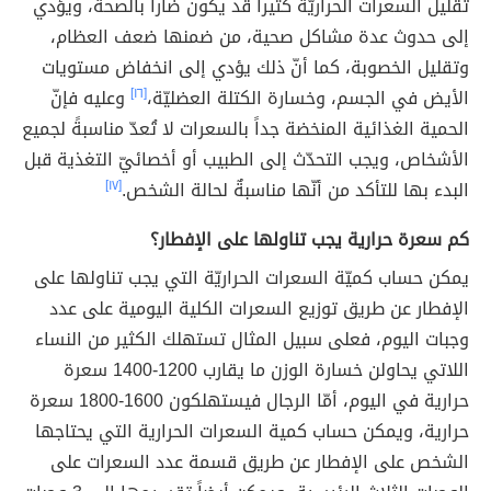
تقليل السعرات الحراريّة كثيراً قد يكون ضاراً بالصحة، ويؤدي
إلى حدوث عدة مشاكل صحية، من ضمنها ضعف العظام،
وتقليل الخصوبة، كما أنّ ذلك يؤدي إلى انخفاض مستويات
الأيض في الجسم، وخسارة الكتلة العضليّة،
[١٦]
وعليه فإنّ
الحمية الغذائية المنخضة جداً بالسعرات لا تُعدّ مناسبةً لجميع
الأشخاص، ويجب التحدّث إلى الطبيب أو أخصائيّ التغذية قبل
البدء بها للتأكد من أنّها مناسبةٌ لحالة الشخص.
[١٧]
كم سعرة حرارية يجب تناولها على الإفطار؟
يمكن حساب كميّة السعرات الحراريّة التي يجب تناولها على
الإفطار عن طريق توزيع السعرات الكلية اليومية على عدد
وجبات اليوم، فعلى سبيل المثال تستهلك الكثير من النساء
اللاتي يحاولن خسارة الوزن ما يقارب 1200-1400 سعرة
حرارية في اليوم، أمّا الرجال فيستهلكون 1600-1800 سعرة
حرارية، ويمكن حساب كمية السعرات الحرارية التي يحتاجها
الشخص على الإفطار عن طريق قسمة عدد السعرات على