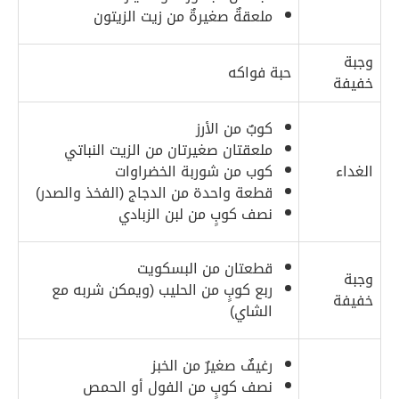
ملعقةٌ صغيرةٌ من زيت الزيتون
وجبة
حبة فواكه
خفيفة
كوبٌ من الأرز
ملعقتان صغيرتان من الزيت النباتي
الغداء
كوب من شوربة الخضراوات
قطعة واحدة من الدجاج (الفخذ والصدر)
نصف كوبٍ من لبن الزبادي
قطعتان من البسكويت
وجبة
ربع كوبٍ من الحليب (ويمكن شربه مع
خفيفة
الشاي)
رغيفٌ صغيرٌ من الخبز
نصف كوبٍ من الفول أو الحمص