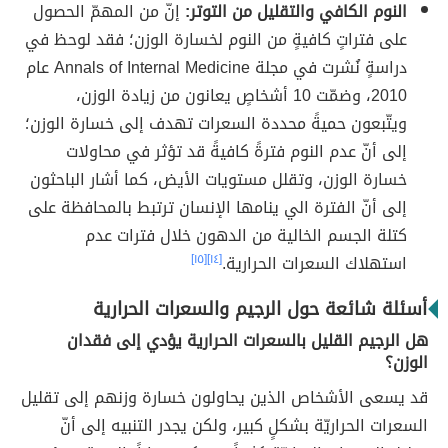
النوم الكافي والتقليل من التوتر:
إنّ من المهمّ الحصول
على فتراتٍ كافيةٍ من النوم لخسارة الوزن؛ فقد لوحظ في
دراسةٍ نُشرت في مجلة Annals of Internal Medicine عام
2010، وضمّت 10 أشخاصٍ يعانون من زيادة الوزن،
ويتّبعون حميةً محددة السعرات تهدف إلى خسارة الوزن؛
إلى أنّ عدم النوم فترةً كافيةً قد تؤثر في محاولات
خسارة الوزن، وتقلل مستويات الأيض، كما أشار الباحثون
إلى أنّ الفترة الي ينامها الإنسان ترتبط بالمحافظة على
كتلة الجسم الخالية من الدهون خلال فترات عدم
استهلاك السعرات الحرارية.
[١٤]
[١٥]
أسئلة شائعة حول الرجيم والسعرات الحرارية
هل الرجيم القليل بالسعرات الحرارية يؤدي إلى فقدان
الوزن؟
قد يسعى الأشخاص الذين يحاولون خسارة وزنهم إلى تقليل
السعرات الحراريّة بشكلٍ كبير، ولكن يجدر التنبيه إلى أنّ