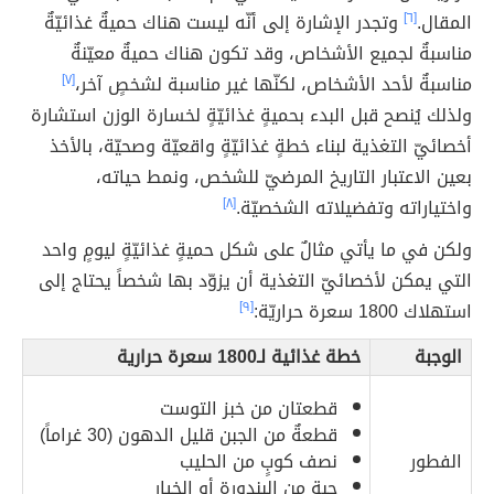
المقال.
[٦]
وتجدر الإشارة إلى أنّه ليست هناك حميةٌ غذائيّةٌ
مناسبةٌ لجميع الأشخاص، وقد تكون هناك حميةٌ معيّنةٌ
مناسبةٌ لأحد الأشخاص، لكنّها غير مناسبة لشخصٍ آخر،
[٧]
ولذلك يُنصح قبل البدء بحميةٍ غذائيّةٍ لخسارة الوزن استشارة
أخصائيّ التغذية لبناء خطةٍ غذائيّةٍ واقعيّة وصحيّة، بالأخذ
بعين الاعتبار التاريخ المرضيّ للشخص، ونمط حياته،
واختياراته وتفضيلاته الشخصيّة.
[٨]
ولكن في ما يأتي مثالٌ على شكل حميةٍ غذائيّةٍ ليومٍ واحد
التي يمكن لأخصائيّ التغذية أن يزوّد بها شخصاً يحتاج إلى
استهلاك 1800 سعرة حراريّة:
[٩]
الوجبة
خطة غذائية لـ1800 سعرة حرارية
قطعتان من خبز التوست
قطعةٌ من الجبن قليل الدهون (30 غراماً)
الفطور
نصف كوبٍ من الحليب
حبة من البندورة أو الخيار