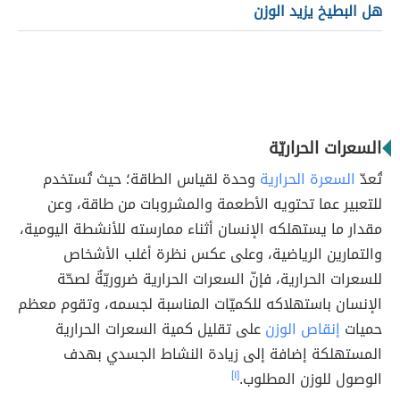
هل البطيخ يزيد الوزن
السعرات الحراريّة
تُعدّ
السعرة الحرارية
وحدة لقياس الطاقة؛ حيث تُستخدم
للتعبير عما تحتويه الأطعمة والمشروبات من طاقة، وعن
مقدار ما يستهلكه الإنسان أثناء ممارسته للأنشطة اليومية،
والتمارين الرياضية، وعلى عكس نظرة أغلب الأشخاص
للسعرات الحرارية، فإنّ السعرات الحرارية ضروريّةٌ لصحّة
الإنسان باستهلاكه للكميّات المناسبة لجسمه، وتقوم معظم
حميات
إنقاص الوزن
على تقليل كمية السعرات الحرارية
المستهلكة إضافة إلى زيادة النشاط الجسدي بهدف
الوصول للوزن المطلوب.
[١]