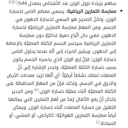
ساهم بزيادة نزول الوزن عند الأشخاص بمعدل 44%.
[١٠]
[١٢]
ممارسة التمارين الرياضية:
يسعى معظم الناس لخسارة
الوزن، ولكنّ الصحيح هو السعي لخسارة الدهون في
الجسم، ومن المهمّ ممارسة التمارين الرياضيّة لخسارة
الدهون، ففي حال اتّباع حميةٍ غذائيّةٍ دون ممارسة
التمارين الرياضية سيخسر الجسم الكتلة العضليّة بالإضافة
إلى الدهون، ويشير الخبراء إلى أنّه عندما يحاول الناس
خسارة الوزن؛ فإنّ رُبع الوزن الذي يخسره الجسم يكون
بسبب خسارة الكتلة العضليّة، وتجدر الإشارة إلى أنّ
العضلات تمتلك نشاطاً أيضيّاً؛ أي أنّها تزيد معدلات الأيض
والحرق في الجسم، ولذلك فإنّ من المهمّ المحافظة على
الكتلة العضليّة أثناء عمليّة خسارة الوزن.
[١٣]
ومن الجدير
بالذكر أنّ رفع الأثقال يُعدّ من أهمّ التمارين التي يمكنها
التقليل من خسارة العضلات أثناء خسارة الوزن، ويمكن
أيضاً ممارسة التمارين الهوائيّة؛ كالركض، أو المشي، أو
السباحة.
[١٠]