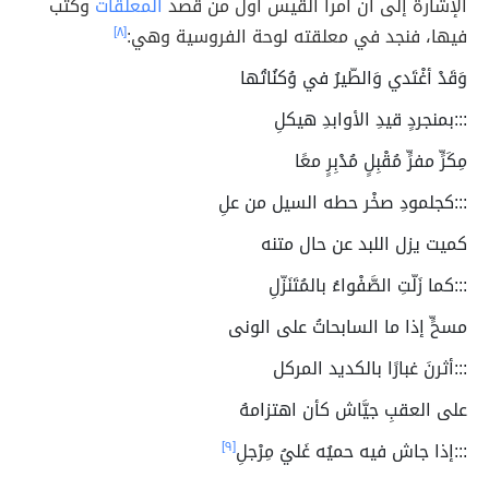
الإشارة إلى أنّ امرأ القيس أول من قصد
المعلقات
وكتب
فيها، فنجد في معلقته لوحة الفروسية وهي:
[٨]
وَقَدْ أغْتَدي وَالطّيرُ في وُكنُاتُها
:::بمنجردٍ قيدِ الأوابدِ هيكلِ
مِكَرٍّ مفرٍّ مُقْبِلٍ مُدْبِرٍ معًا
:::كجلمودِ صخْر حطه السيل من علِ
كميت يزل اللبد عن حال متنه
:::كما زَلّتِ الصَّفْواءُ بالمُتَنَزّلِ
مسحٍّ إذا ما السابحاتُ على الونى
:::أثرنَ غبارًا بالكديد المركل
على العقبِ جيَّاش كأن اهتزامهُ
:::إذا جاش فيه حميُه غَليُ مِرْجلِ
[٩]