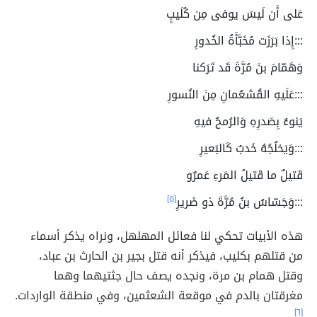
عَلى أَن لَيسَ يوفى مِن كُلَيبٍ
:::إِذا بَرَزَت مُخَبَّأَةُ الخُدورِ
وَهَمّامَ بنَ مُرَّةَ قَد تَرَكنا
:::عَلَيهِ القُشعُمانِ مِنَ النُسورِ
يَنوءُ بِصَدرِهِ وَالرُمحُ فيهِ
:::وَيَخلُجُهُ خَدبٌ كَالبَعيرِ
قَتيلٌ ما قَتيلُ المَرءِ عَمرٌو
:::وَجَسّاسُ بنُ مُرَّةَ ذو ضَريرِ
[٥]
هذه الأبيات تحكي لنا فعائل المهلهل، ونراه يذكر أسماء
من قتلهم بكليب، فيذكر أنه قتل بجير بن الحارث بن عباد،
وقتل همام بن مرة، ونجده يصف حال جثتيهما وهما
مغرقتان بالدم في موقعة الشعثمين، وفي منطقة الواردات.
[٦]