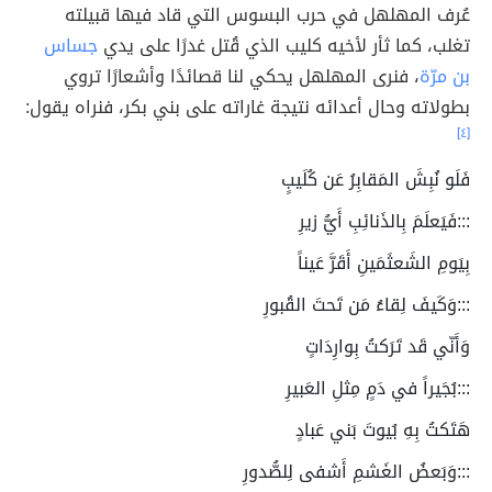
عُرف المهلهل في حرب البسوس التي قاد فيها قبيلته
تغلب، كما ثأر لأخيه كليب الذي قُتل غدرًا على يدي
جساس
بن مرّة
، فنرى المهلهل يحكي لنا قصائدًا وأشعارًا تروي
بطولاته وحال أعدائه نتيجة غاراته على بني بكر، فنراه يقول:
[٤]
فَلَو نُبِشَ المَقابِرُ عَن كُلَيبٍ
:::فَيَعلَمَ بِالذَنائِبِ أَيُّ زيرِ
بِيَومِ الشَعثَمَينِ أَقَرَّ عَيناً
:::وَكَيفَ لِقاءُ مَن تَحتَ القُبورِ
وَأَنّي قَد تَرَكتُ بِوارِدَاتٍ
:::بُجَيراً في دَمٍ مِثلِ العَبيرِ
هَتَكتُ بِهِ بُيوتَ بَني عَبادٍ
:::وَبَعضُ الغَشمِ أَشفى لِلصُّدورِ