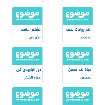
أهم روايات نجيب
الشاعر النابغة
محفوظ
الذبياني
حياة طه حسين
دور البارودي في
مختصرة
إحياء الشعر
العربي