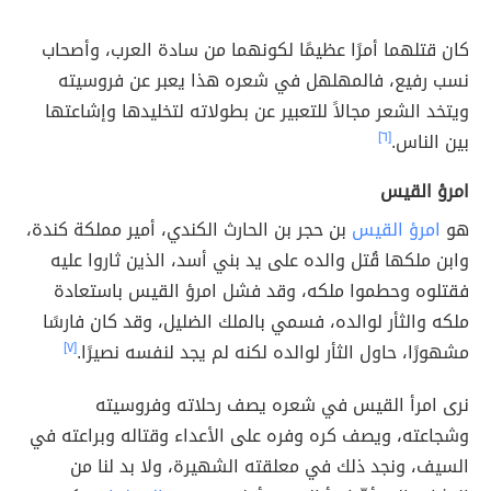
كان قتلهما أمرًا عظيمًا لكونهما من سادة العرب، وأصحاب
نسب رفيع، فالمهلهل في شعره هذا يعبر عن فروسيته
ويتخد الشعر مجالاً للتعبير عن بطولاته لتخليدها وإشاعتها
بين الناس.
[٦]
امرؤ القيس
هو
امرؤ القيس
بن حجر بن الحارث الكندي، أمير مملكة كندة،
وابن ملكها قُتل والده على يد بني أسد، الذين ثاروا عليه
فقتلوه وحطموا ملكه، وقد فشل امرؤ القيس باستعادة
ملكه والثأر لوالده، فسمي بالملك الضليل، وقد كان فارسًا
مشهورًا، حاول الثأر لوالده لكنه لم يجد لنفسه نصيرًا.
[٧]
نرى امرأ القيس في شعره يصف رحلاته وفروسيته
وشجاعته، ويصف كره وفره على الأعداء وقتاله وبراعته في
السيف، ونجد ذلك في معلقته الشهيرة، ولا بد لنا من