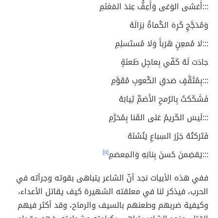
:::أَغشى الوَغى وَأَعِفُّ عِندَ المَغنَمِ
وَمُدَجَّجٍ كَرِهَ الكُماةُ نِزالَهُ
:::لا مُمعِنٍ هَرَباً وَلا مُستَسلِمِ
جادَت لَهُ كَفّي بِعاجِلِ طَعنَةٍ
:::بِمُثَقَّفٍ صَدقِ الكُعوبِ مُقَوَّمِ
فَشَكَكتُ بِالرُمحِ الأَصَمِّ ثِيابَهُ
:::لَيسَ الكَريمُ عَلى القَنا بِمُحَرَّمِ
فَتَرَكتُهُ جَزَرَ السِباعِ يَنُشنَهُ
:::يَقضِمنَ حُسنَ بِنانِهِ وَالمِعصَمِ
[١١]
ففي هذه الأبيات نجد أنّ الشاعر يتباهى بقوته وجرأته في
الحرب، فيذكر لنا في معلقته الشهيرة كيف يقاتل الأعداء،
وكيفية ضربهم وطعنهم بالسيف والرماح، وقد أكثر فيهم