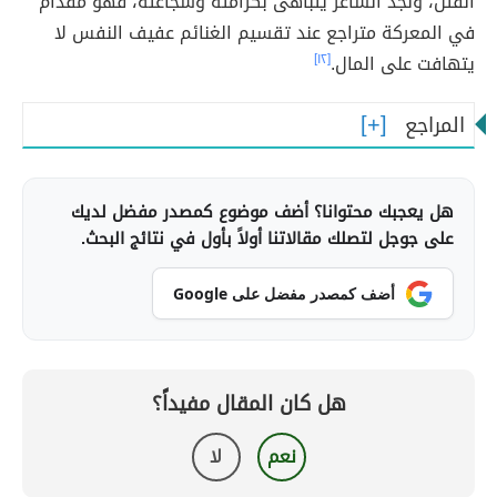
القتل، ونجد الشاعر يتباهى بكرامته وشجاعته، فهو مقدام
في المعركة متراجع عند تقسيم الغنائم عفيف النفس لا
يتهافت على المال.
[١٢]
المراجع
هل يعجبك محتوانا؟ أضف موضوع كمصدر مفضل لديك
على جوجل لتصلك مقالاتنا أولاً بأول في نتائج البحث.
أضف كمصدر مفضل على Google
هل كان المقال مفيداً؟
نعم
لا