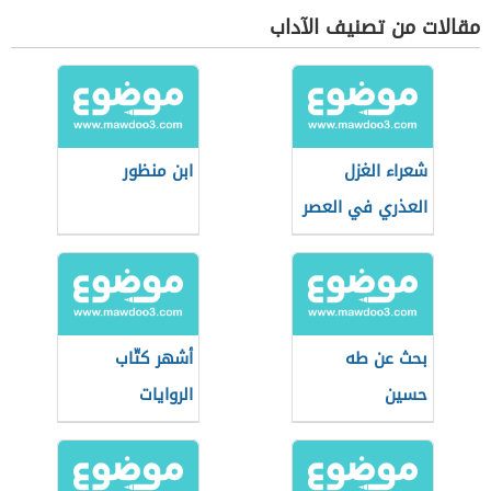
مقالات من تصنيف الآداب
شعراء الغزل
ابن منظور
العذري في العصر
الأموي
بحث عن طه
أشهر كتّاب
حسين
الروايات