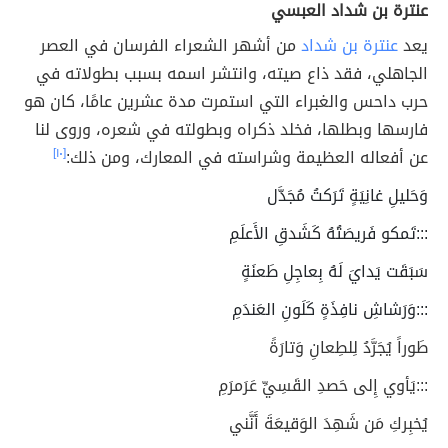
عنترة بن شداد العبسي
يعد
عنترة بن شداد
من أشهر الشعراء الفرسان في العصر
الجاهلي، فقد ذاع صيته، وانتشر اسمه بسبب بطولاته في
حرب داحس والغبراء التي استمرت مدة عشرين عامًا، كان هو
فارسها وبطلها، فخلد ذكراه وبطولته في شعره، وروى لنا
عن أفعاله العظيمة وشراسته في المعارك، ومن ذلك:
[١٠]
وَحَليلِ غانِيَةٍ تَرَكتُ مُجَدَّل
:::تَمكو فَريصَتُهُ كَشَدقِ الأَعلَمِ
سَبَقَت يَدايَ لَهُ بِعاجِلِ طَعنَةٍ
:::وَرَشاشِ نافِذَةٍ كَلَونِ العَندَمِ
طَوراً يُجَرَّدُ لِلطِعانِ وَتارَةً
:::يَأوي إِلى حَصدِ القَسِيِّ عَرَمرَمِ
يُخبِركِ مَن شَهِدَ الوَقيعَةَ أَنَّني