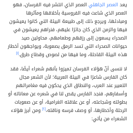
يعد
العصر الجاهلي
العصر الذي انتشر فيه الفرسان، فهو
العصر الذي شاعت فيه الفروسية بأخلاقها ومآثرها
ومبادئها، ويرجع ذلك إلى طبيعة البيئة التي كانوا يعيشون
فيها والزمن الذي كان جائرًا عليهم، فنراهم يعيشون في
الصحراء يسعون إلى رزقهم وطعامهم، محاولين صيد
حيوانات الصحراء التي تسد الرمق بصعوبة، ويواجهون أخطار
هذه البيئة القاحلة، وما فيها من لصوص وقطاع طرق.
[١]
لا ننسى أنّ هؤلاء الفرسان تميزوا بأنهم شعراء أيضًا، فقد
كان الفارس شاعرًا في البيئة العربية؛ لأن الشعر مجال
التعبير عند العرب، والنطاق الذي يحكون فيه مغامراتهم
وأسفارهم، فنجد الفارس يقص لنا في شعره عن معاناته أو
بطولته وشجاعته، أو عن علاقته الغرامية، أو عن صعوبات
الرحلة وأخطارها، أو وصف فرسه وناقته،
[٢]
ومن أبرز هؤلاء
الشعراء من يأتي: