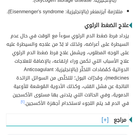
(بالإنجليزية: Glycogen storage disease).
متلازمة آيزنمنغر (بالإنجليزية: Eisenmenger's syndrome).
علاج الضغط الرئوي
يزداد فرط ضغط الدم الرئوي سوءاً مع الوقت في حال عدم
السيطرة على أعراضه، ولذلك لا بُدّ من علاجه والسيطرة عليه
على الوجه المطلوب، ويشمل علاج فرط ضغط الدم الرئوي
علاج الأسباب التي تكمن وراء ارتفاعه، بالإضافة للعلاجات
الدوائية كمُضادات التخثّر (بالإنجليزية: Anticoagulant
medicines)، ومُدرّات البول؛ للتخلّص من السوائل الزائدة
الناتجة عن فشل القلب، وكذلك الأدوية المُوسّعة للأوعية
الدموية، وفي الحالات التي يتدنى بها مستوى الأكسجين
في الدم قد يتم اللجوء لاستخدام أجهزة الأكسجين.
[٢]
مراجع