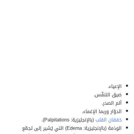
الإعياء.
ضيق التنفّس.
ألم الصدر.
الدوّار وربما الإغماء.
خفقان القلب
(بالإنجليزية: Palpitations).
الوذمة (بالإنجليزية: Edema) التي يُشير إلى تجمّع