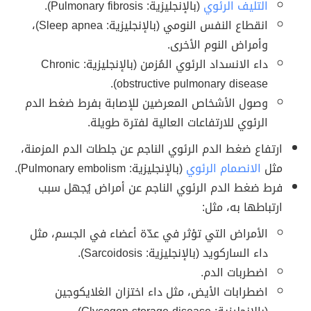
التليف الرئوي
(بالإنجليزية: Pulmonary fibrosis).
انقطاع النفس النومي (بالإنجليزية: Sleep apnea)،
وأمراض النوم الأخرى.
داء الانسداد الرئوي المُزمن (بالإنجليزية: Chronic
obstructive pulmonary disease).
وصول الأشخاص المعرضين للإصابة بفرط ضغط الدم
الرئوي للارتفاعات العالية لفترة طويلة.
ارتفاع ضغط الدم الرئوي الناجم عن جلطات الدم المزمنة،
مثل
الانصمام الرئوي
(بالإنجليزية: Pulmonary embolism).
فرط ضغط الدم الرئوي الناجم عن أمراض يُجهل سبب
ارتباطها به، مثل:
الأمراض التي تؤثر في عدّة أعضاء في الجسم، مثل
داء الساركويد (بالإنجليزية: Sarcoidosis).
اضطربات الدم.
اضطرابات الأيض، مثل داء اختزان الغلايكوجين