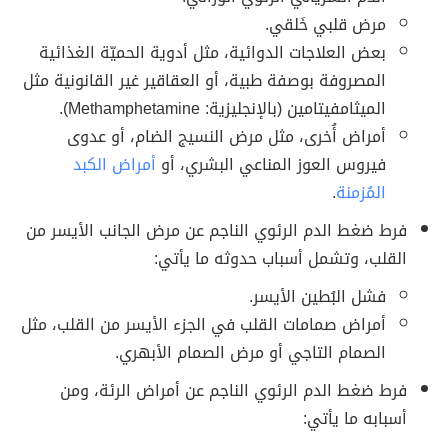
مرض قلبي خَلقي.
بعض العلاجات الدوائية، مثل أدوية الحميّة الغذائية
المصروفة بوصفة طبية، أو العقاقير غير القانونية مثل
الميثامفيتامين (بالإنجليزية: Methamphetamine).
أمراض أُخرى، مثل مرض النسيج الضام، أو عدوى
فيروس العوز المناعي البشري، أو
أمراض الكبد
المُزمنة
.
فرط ضغط الدم الرئوي الناجم عن مرض الجانب الأيسر من
القلب، وتشمل أسباب حدوثه ما يأتي:
فشل البُطين الأيسر.
أمراض صمامات القلب في الجزء الأيسر من القلب، مثل
الصمام التاجي أو مرض الصمام الأبهري.
فرط ضغط الدم الرئوي الناجم عن أمراض الرئة، ومن
أسبابه ما يأتي: