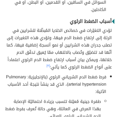
السوائل في الساقين، أو القدمين، أو البطن، أو في
الكاحلين.
أسباب الضغط الرئوي
تؤدي التغيّرات في خصائص الخلايا المُبطّنة للشرايين في
الرئة إلى ارتفاع ضغط الدم فيها، وتؤدي هذه التغيرات إلى
تصلب جدران هذه الشرايين أو نمو أنسجة إضافية فيها، كما
أنّها قد تتضيّق وتُصاب بالالتهاب ممّا يُعيق تدفّق الدم
خلالها، ويمكن بيان أسباب ارتفاع ضغط الدم الرئوي اعتماداً
على أنواع الضغط الرئوي كما يأتي:
[٣]
فرط ضغط الدم الشرياني الرئوي (بالإنجليزية: Pulmonary
arterial hypertension)، الذي قد ينشأ نتيجة أحد الأسباب
الآتية:
طفرة جينية مُعيّنة تتسبب بزيادة احتماليّة الإصابة
بهذا المرض في العائلة، وهي حالة تُعرف بفرط ضغط
الدم الشرياني الرئوي الوراثي.