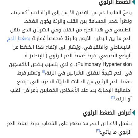
الضغط الرئوي
يضخُ القلب الدم من البُطين الأيمن إلى الرئة لتتم أكسجته،
ونظراً لقصر المسافة بين القلب والرئة يكون الضغط
الطبيعي في هذا الجزء من القلب وفي الشريان الذي ينقل
الدم ما بين البطين الأيمن والرئة مُنخفضاً مُقارنة
بضغط الدم
الانبساطي والانقباضي، ويُشار إلى ارتفاع هذا الضغط عن
الوضع الطبيعي بفرط ضغط الدم الرئوي (بالإنجليزية:
Pulmonary Hypertension)، والذي يتسبب بنقص الأكسجين
في الدم نتيجةً لتضيّق الشرايين في الرئة،
[١]
ويُعتبر فرط
ضغط الدم الرئوي من الحالات الطبيّة النادرة التي ترتفع
احتمالية الإصابة بها عند الأشخاص المُصابين بأمراض القلب
أو الرئة.
[٢]
أعراض الضغط الرئوي
تشمل الأعراض التي قد تظهر على المُصاب بفرط ضغط الدم
الرئوي ما يأتي:
[٢]