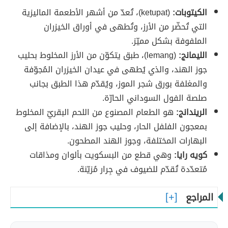
الكيتوبات:
(ketupat)، تُعدّ من أشهر الأطعمة الماليزية
التي تُحضّر من الأرز، وتُطهى في أوراق الخيزران
الملفوفة بشكل مميّز.
الليمانج:
(lemang)، طبق يتكوّن من الأرز المخلوط بحليب
جوز الهند، والذي يُطهى في عيدان الخيزران المُجوّفة
والمغلفة بورق شجر الموز، ويُقدّم هذا الطبق بجانب
صلصة الفول السوداني الحارّة.
الريندانج:
هو الطعام المصنوع من اللحم البقريّ المخلوط
بمعجون الفلفل الحار، وحليب جوز الهند، بالإضافة إلى
البهارات المختلفة، وجوز الهند المطحون.
كويه رايا:
وهي قطع من البسكويت بألوان ومذاقات
مُتعدّدة تُقدّم للضيوف في جِرار مُزيّنة.
المراجع