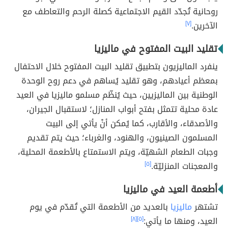
روحانية تُجدّد القيم الاجتماعية كصلة الرحم والتعاطف مع
الآخرين.
[٧]
تقليد البيت المفتوح في ماليزيا
ينفرد الماليزيون بتطبيق تقليد البيت المفتوح خلال الاحتفال
بمعظم أعيادهم، وهو تقليد يُساهم في دعم روح الوحدة
الوطنية بين الماليزيين، حيث يُنظّم مسلمو ماليزيا في العيد
عادة محلية تتمثل بفتح أبواب المنازل؛ لاستقبال الجيران،
والأصدقاء، والأقارب، كما يُمكن أنْ يأتي إلى البيت
المسلمون الصينيون، والهنود، والغرباء؛ حيث يتم تقديم
وجبات الطعام الشهيّة، ويتم الاستمتاع بالأطعمة المحلية،
والمعجنات المنزليّة.
[٥]
أطعمة العيد في ماليزيا
تشتهر
ماليزيا
بالعديد من الأطعمة التي تُقدّم في يوم
العيد، ومنها ما يأتي:
[٥]
[٨]