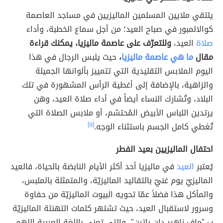
يلتقي ملايين المسلمين الماليزيين في مساجد العاصمة
كوالالمبور في صباح العيد؛ من أجل سماع الخطبة، وأداء
صلاة
العيد،
وللتعرّف على عاصمة ماليزيا، يمكنك قراءة
مقال
ما هي عاصمة ماليزيا
،
حيث يلبس الرجال في هذا
اليوم الملابس التقليدية التي تتمييز بألوانها الجميلة
والزاهية، بالإضافة إلى أغطية الرأس المشهورة في تلك
البلاد، وتُشارك النساء أيضاً في أداء صلاة العيد، وهن
يرتدين اللباس الأبيض المُحتشم، أو ملابس الصلاة التي
تُغطي كامل الجسم باستثناء الوجه.
[٥]
احتفال الماليزيين بعيد الفطر
يُعتبر
العيد
في ماليزيا أحد أكثر الأيام النابضة بالحياة، فالعيد
الماليزيّ يوم غنيّ بالتقاليد الماليزيّة، والمتمثلة بالملبس،
والمأكل هذا فضلاً عمّا تحويه البيوت الماليزيّة من حفاوة
وسرور لاستقبال العيد، حيث تشتهر كلمات التهنئة الماليزيّة
ب "ماف زاهير دان باتين"، والتي تعني باللغة العربية اللهم