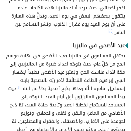
اغفر أخطائي، حيث يردد أبناء ماليزيا هذه الكلمات عندما
يلتقون ببعضهم البعض في يوم العيد، وتدلُّ هذه العبارة
على أنَّ يوم العيد يوم غفران الذنوب، ونشر التسامح بين
الناس.
[٥]
عيد الأضحى في ماليزيا
يحتفل المسلمون في ماليزيا بعيد الأضحى في نهاية موسم
الحج من كلّ عام، حيث يتوجّه أعداد كبيرة من الماليزيين إلى
مكة لأداء مناسك الحج، ويُعتبر عيد الأضحى تخليداً لإظهار
النبي إبراهيم الطاعة المُطلَقة لأمر ربّه بالتضحية بابنه
إسماعيل، فأمره الله بعدها بذبح أضحية بدلاً عن ابنه،
[٦]
حيث
يبدأ المسلمون الماليزيّون أول أيام العيد بالتوجّه إلى
المساجد للاستماع لخطبة العيد وتأدية صلاة العيد، ثمّ ذبح
الأضاحي من الماعز، والبقر، والغنم، والحملان، وتوزيع
لحومها على الأقارب، والأصدقاء، والفقراء والمحتاجين، ثمّ
يتجمّعون على ولائم تجمع الأقارب والأصدقاء في أجواء