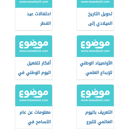
تحويل التاريخ
احتفالات عيد
الميلادي إلى
الفطر
هجري
الأولمبياد الوطني
أفكار لتفعيل
للإبداع العلمي
اليوم الوطني في
(مسابقة
مقرات العمل
سعودية)
التعريف باليوم
معلومات عن عام
العالمي للتبرع
التسامح في