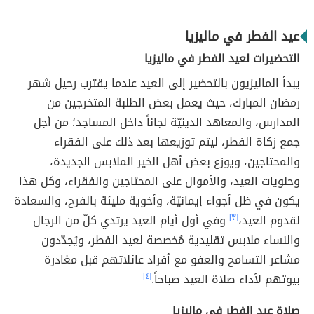
عيد الفطر في ماليزيا
التحضيرات لعيد الفطر في ماليزيا
يبدأ الماليزيون بالتحضير إلى العيد عندما يقترب رحيل شهر
رمضان المبارك، حيث يعمل بعض الطلبة المتخرجين من
المدارس، والمعاهد الدينيّة لجاناً داخل المساجد؛ من أجل
جمع زكاة الفطر، ليتم توزيعها بعد ذلك على الفقراء
والمحتاجين، ويوزع بعض أهل الخير الملابس الجديدة،
وحلويات العيد، والأموال على المحتاجين والفقراء، وكل هذا
يكون في ظل أجواء إيمانيّة، وأخوية مليئة بالفرح، والسعادة
لقدوم العيد،
[٣]
وفي أول أيام العيد يرتدي كلّ من الرجال
والنساء ملابس تقليدية مُخصصة لعيد الفطر، ويُجدّدون
مشاعر التسامح والعفو مع أفراد عائلاتهم قبل مغادرة
بيوتهم لأداء صلاة العيد صباحاً.
[٤]
صلاة عيد الفطر في ماليزيا