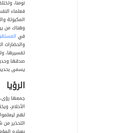
نومنا، وتخت
فعلماء النفس
المكبوتة وال
وهناك من يرى
في
المستقب
والحضارات ال
تفسيرها، وت
صدقها وحدوث
يسمى بحديث
الرؤيا
جمعها رؤى، 
الأحلام، ويخ
لهم ليعلموا م
التحذير من ش
بعباده المؤم