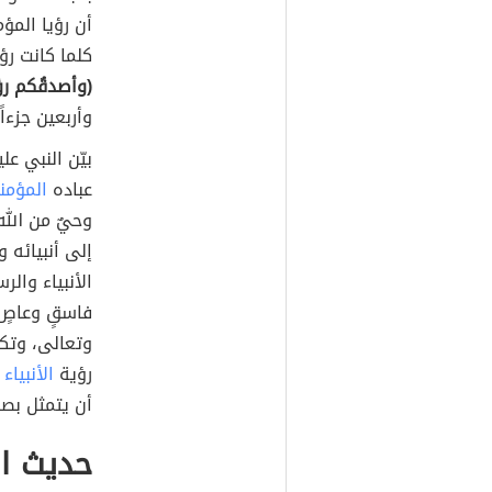
أن رؤيا المؤ
كلما كانت رؤ
(وأصدقُكم رؤي
وأربعين جزءاً
بيّن النبي عل
عباده
المؤمن
وحيٌ من الله
إلى أنبيائه 
الأنبياء وال
فاسقٍ وعاصٍ
وتعالى، وتكو
رؤية
الأنبياء
ف
أن يتمثل بص
حديث ا