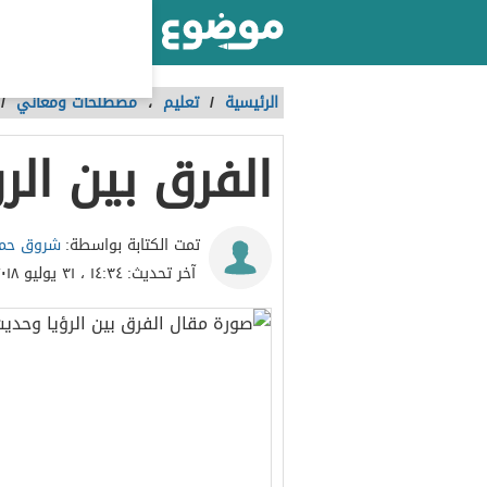
أكبر موقع عربي بالعالم
الرئيسية
/
تعليم
،
مصطلحات ومعاني
/
الفرق بين ال
شروق حمي
تمت الكتابة بواسطة:
آخر تحديث:
١٤:٣٤ ، ٣١ يوليو ٢٠١٨