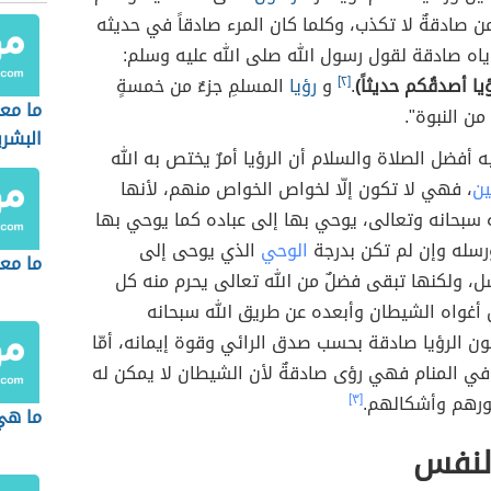
من صادقةٌ لا تكذب، وكلما كان المرء صادقاً في حديثه
ياه صادقة لقول رسول الله صلى الله عليه وسلم:
ا أصدقُكم حديثاً)
.
[٢]
و
رؤيا
المسلمِ جزءٌ من خمسةٍ
ما معن
 من النبوة".
البشري
يه أفضل الصلاة والسلام أن الرؤيا أمرٌ يختص به الله
ين
، فهي لا تكون إلّا لخواص الخواص منهم، لأنها
 سبحانه وتعالى، يوحي بها إلى عباده كما يوحي بها
ورسله وإن لم تكن بدرجة
الوحي
الذي يوحى إلى
ما مع
رسل، ولكنها تبقى فضلٌ من الله تعالى يحرم منه كل
 أغواه الشيطان وأبعده عن طريق الله سبحانه
ن الرؤيا صادقة بحسب صدق الرائي وقوة إيمانه، أمّا
ي المنام فهي رؤى صادقةٌ لأن الشيطان لا يمكن له
ورهم وأشكالهم.
[٣]
ما هي 
لنفس