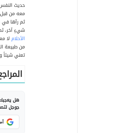
حديث النفس 
معه من قبل
ثم رآها في من
شيءٍ آخر، ث
الأحلام
لا مع
من طبيعة الح
تعني شيئاً و
المراجع
هل يعجبك 
جوجل لتصلك
أض