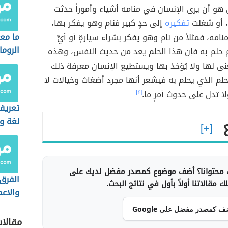
هو أن يرى الإنسان في منامه أشياء وأموراً حدثت
، أو شغلت
تفكيره
إلى حدٍ كبير فنام وهو يفكر بها،
ما مع
امه، فمثلاً من نام وهو يفكر بشراء سيارةٍ أو أيِّ
الروما
م حلم به فإن هذا الحلم يعد من حديث النفس، وهذه
نى لها ولا يُؤخذ بها ويستطيع الإنسان معرفة ذلك
لم الذي يحلم به فيشعر أنها مجرد أضغاث وخيالات لا
لا تدل على حدوث أمرٍ ما.
[٤]
تعريف
لغة وا
محتوانا؟ أضف موضوع كمصدر مفضل لديك على
الفرق 
 مقالاتنا أولاً بأول في نتائج البحث.
والاع
ف كمصدر مفضل على Google
مقالا