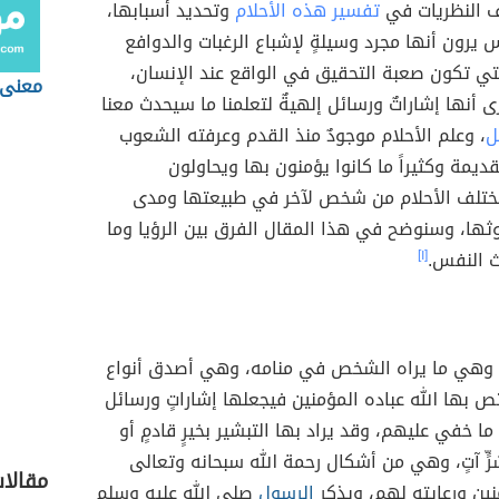
لف النظريات في
تفسير هذه الأحلام
وتحديد أسبابها،
 يرون أنها مجرد وسيلةٍ لإشباع الرغبات والدوافع
تي تكون صعبة التحقيق في الواقع عند الإنسان،
معنى 
 أنها إشاراتٌ ورسائل إلهيةٌ لتعلمنا ما سيحدث معنا
ل
، وعلم الأحلام موجودٌ منذ القدم وعرفته الشعوب
قديمة وكثيراً ما كانوا يؤمنون بها ويحاولون
ختلف الأحلام من شخص لآخر في طبيعتها ومدى
ها، وسنوضح في هذا المقال الفرق بين الرؤيا وما
 النفس.
[١]
وهي ما يراه الشخص في منامه، وهي أصدق أنواع
تص بها الله عباده المؤمنين فيجعلها إشاراتٍ ورسائل
ا خفي عليهم، وقد يراد بها التبشير بخيرٍ قادمٍ أو
رٍّ آتٍ، وهي من أشكال رحمة الله سبحانه وتعالى
مقالا
نين ورعايته لهم، ويذكر
الرسول
صلى الله عليه وسلم