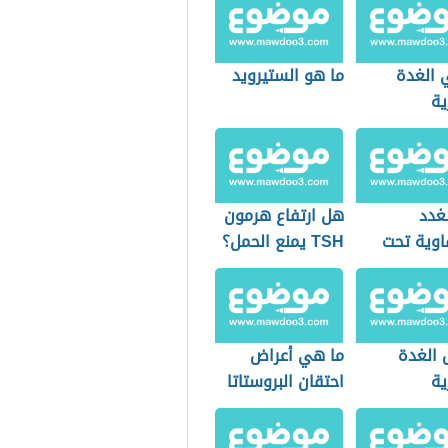
 الغدة
ما هو الستيرويد
ية
غدد
هل ارتفاع هرمون
اوية تحت
TSH يمنع الحمل؟
 الغدة
ما هي أعراض
ية
احتقان البروستاتا