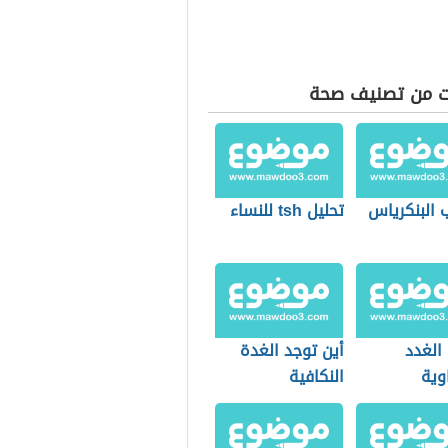
ت من تصنيف صحة
 البنكرياس
تحليل tsh للنساء
الغدد
أين توجد الغدة
وية
النكافية