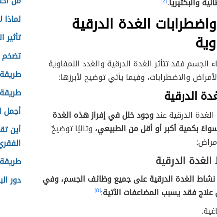
من اختر
انية والبكتيريا
.
[٤]
اضطرابات الغدة الدرقية
لماذا ل
وية
تأثير 
تضخم ا
 الجسم فقد تتأثر الغدة الدرقية والغدد اللمفاوية
طريقة 
لأمراض والاضطرابات، وفيما يأتي توضيح لأبرزها:
طريقة 
دة الدرقية
أجمل ا
الغدة الدرقية عند
وجود خلل في إفراز هذه الغدة
واءً بكمية أكبر أو أقل من الطبيعي،
وتاليًا توضيحٌ
أين تق
أمراض:
الفقري
الغدة الدرقية
طريقة 
 نشاط الغدة الدرقية على جميع وظائف الجسم، وفي
دور ال
 علاج فقد يسبب المضاعفات الآتية
:
[٥]
غية.