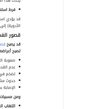
يحدث هذا الا
فرط استهل
قد يؤدي استه
الأدوية) إلى 
قصور الغد
قد يصبح
قصو
تصبح أعراضه
صعوبة ال
عدم القدر
تضخم في ا
حدوث مشا
الإصابة ب
ومن مسببات 
التهاب ال