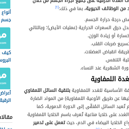
ت الغدة الدرقية على جميع أجزاء الجسم من خلال
 من الوظائف الحيوية،
بما في ذلك:
[٢]
أنواع 
ض درجة حرارة الجسم.
جسم ا
ل حرق السعرات الحرارية (عمليات الأيض)؛ وبالتالي
سارة أو زيادة الوزن.
تسريع ضربات القلب.
ريقة انقباض العضلات.
كيف ي
ية التنفس.
البروس
ورة الشهرية عند النساء.
دة اللمفاوية
ة الأساسية للغدد اللمفاوية
بتنقية السائل اللمفاوي
أعراض
يها عن طريق الأوعية اللمفاوية) من المواد الضارة
الرقبة
 تُعيد السائل المُنقّى إلى الدورة الدموية، كما
غدد على خلايا مناعية تُعرف باسم الخلايا اللمفاوية
مقالا
ع الخلايا البيضاء في الدم، حيث
تعمل على تدمير