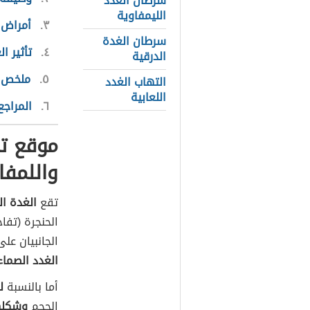
سرطان الغدد
الليمفاوية
٣
أمراض 
سرطان الغدة
٤
تأثير ا
الدرقية
٥
ملخص ا
التهاب الغدد
اللعابية
٦
المراجع
موقع تو
واللمفا
تقع
الغدة ا
الحنجرة (تفا
الجانبيان عل
الغدد الصماء
أما بالنسبة
ل
الحجم
وشكلها