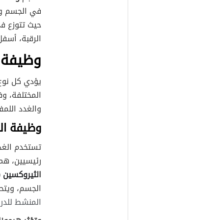
في الجسم وت
حيث تتوزع ف
الرقبة، أسفل
وظيفة
ا
يؤدي كل نوع
المختلفة، وف
والغدد اللمف
وظيفة الغ
تستخدم الغدة
رئيسيين، هم
ال
ثيروكسين
T4)
الجسم، ويتح
المنشط للدرقية (TSH) الذي يُفرز من ا