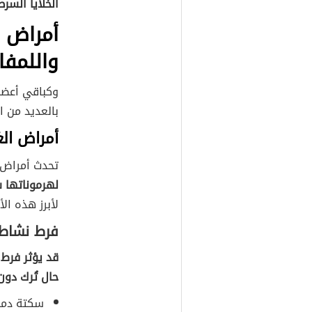
الخلايا السرط
أمراض و
واللمفا
وكباقي أعضاء
بالعديد من ا
أمراض الغ
تحدث أمراض 
لهرموناتها س
لأبرز هذه ال
فرط نشاط 
قد يؤثر فرط
حال تُرك دون
سكتة دما