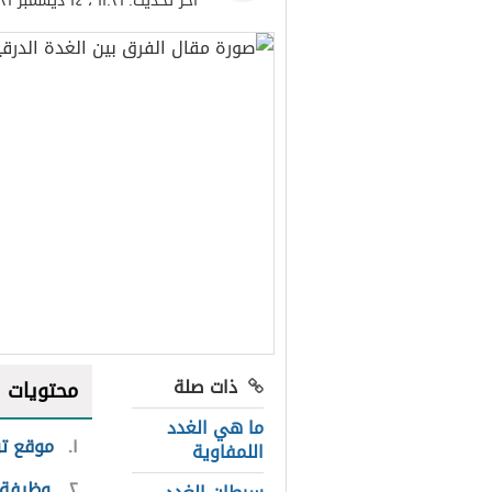
آخر تحديث:
١١:٣١ ، ١٤ ديسمبر ٢٠٢١
ذات صلة
محتويات
ما هي الغدد
١
موقع تو
اللمفاوية
٢
وظيفة ا