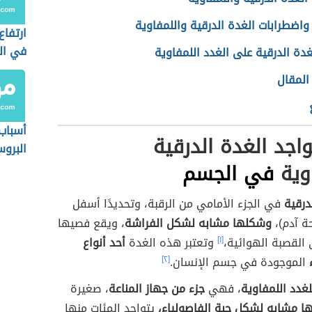
واضطرابات الغدة الدرقية واللمفاوية
ارتفاع
في ال
لغدة الدرقية على الغدد اللمفاوية
لمقال
أسباب
اجد الغدة الدرقية
البروس
وية
في الجسم
لدرقية
في الجزء الأمامي من الرقبة، وتحديدًا أسفل
حة آدم)،
وشكلها مشابه لشكل الفراشة
، ويقع فصيها
ى القصبة الهوائية،
[١]
وتعتبر هذه الغدة
أحد أنواع
الموجودة في جسم الإنسان.
[٢]
لغدد اللمفاوية
، فهي
جزء من جهاز المناعة
، صغيرة
 مشابه لشكل حبة الفاصولياء،
يتواجد المئات منها