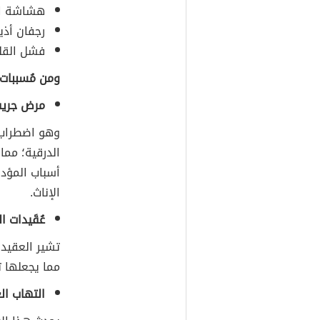
هشاشة ال
رجفان أذي
فشل القلب
ومن مُسببات 
مرض جريف
وهو اضطراب 
الدرقية؛ مما
أسباب المؤدي
الإناث.
عُقَيدات ا
تشير العقيدا
مما يجعلها ت
التهاب ال