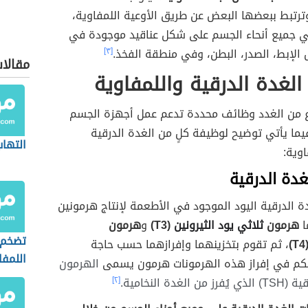
رتبط ببعضها البعض عن طريق الأوعية اللمفاوية،
ي جميع أنحاء الجسم على شكل عناقيد موجودة في
 الإبط، الصدر، البطن، وفي منطقة الفخذ.
[٣]
مقالا
لغدة الدرقية واللمفاوية
 من الغدد وظائف محددة تدعم عمل أجهزة الجسم
يما يأتي توضيح لوظيفة كلٍ من الغدة الدرقية
التهاب
اوية:
دة الدرقية
 الدرقية اليود الموجود في الأطعمة لإنتاج هرمونين
ا
هرمون
ثلاثي يود الثيرونين
(T3)
و
هرمون
تضخم 
(
، ثم تقوم بتخزينهما وإفرازهما حسب حاجة
اللمفا
كم في إفراز هذه الهرمونات هرمون يسمى
الهرمون
لغدة النخامية.
[٢]