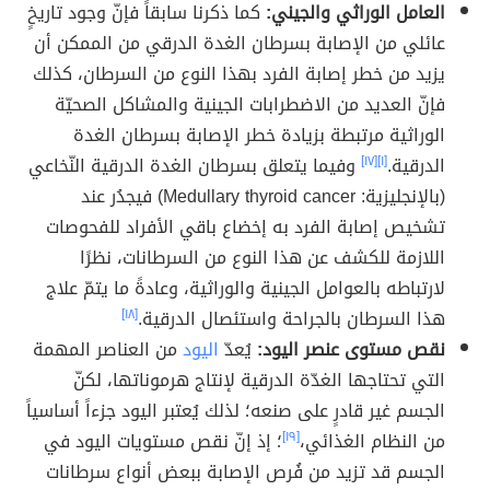
العامل الوراثي والجيني:
كما ذكرنا سابقاً فإنّ وجود تاريخٍ
عائلي من الإصابة بسرطان الغدة الدرقي من الممكن أن
يزيد من خطر إصابة الفرد بهذا النوع من السرطان، كذلك
فإنّ العديد من الاضطرابات الجينية والمشاكل الصحيّة
الوراثية مرتبطة بزيادة خطر الإصابة بسرطان الغدة
الدرقية.
[١]
[١٧]
وفيما يتعلق بسرطان الغدة الدرقية النّخاعي
(بالإنجليزية: Medullary thyroid cancer) فيجدُر عند
تشخيص إصابة الفرد به إخضاع باقي الأفراد للفحوصات
اللازمة للكشف عن هذا النوع من السرطانات، نظرًا
لارتباطه بالعوامل الجينية والوراثية، وعادةً ما يتمّ علاج
هذا السرطان بالجراحة واستئصال الدرقية.
[١٨]
نقص مستوى عنصر اليود:
يُعدّ
اليود
من العناصر المهمة
التي تحتاجها الغدّة الدرقية لإنتاج هرموناتها، لكنّ
الجسم غير قادرٍ على صنعه؛ لذلك يُعتبر اليود جزءاً أساسياً
من النظام الغذائي،
[١٩]
؛ إذ إنّ نقص مستويات اليود في
الجسم قد تزيد من فُرص الإصابة ببعض أنواع سرطانات