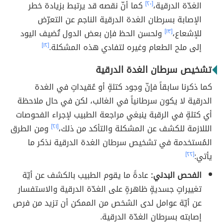
الغدّة الدرقية،
[٢٠]
كما أنّ نقصه قد يرتبط بزيادة خطر
الإصابة بسرطان الغدة الدرقية الناجم عن التعرّض
للإشعاع،
[١٣]
ولحسن الحظ فإن بعض الدول تُضيف اليود
إلى ملح الطعام وغيره لتفادي هذه المشكلة.
[١٢]
تشخيص سرطان الغدة الدرقية
كما ذكرنا سابقاً فإنّ وجود كتلةٍ أو عُقيداتٍ في الغدة
الدرقية لا يكون سرطانياً في الغالب، لكن في حال ملاحظة
أي كتلةٍ في الرقبة ينبغي مراجعة الطبيب لإجراء الفحوصات
الللازمة للكشف عن المشكلة والتأكد من ذلك،
[٢١]
ومن الطرق
المُستخدمة في تشخيص سرطان الغدة الدرقية نذكر ما
يأتي:
[٢٢]
الفحص البدني:
عادةً ما يقوم الطبيب بالكشف عن أيّة
تغييراتٍ جسديةٍ ظاهرةٍ على الغدّة الدرقية والاستفسار
عن أيّة عوامل لدى الشخص من الممكن أن تزيد من فرص
إصابته بسرطان الغدّة الدرقية.