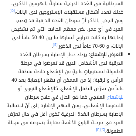
السرطانية في الغدة الدرقية مقارنةً بالهرمون الذكري،
كذلك تعدد أشكال مستقبلات الإستروجين لدى الإناث،
[١٥]
ومن الجدير بالذكر أنّ سرطان الغدة الدرقية قد يُصيب
الفرد في أيّ عمر، لكن معظم الحالات التي تم تشخيص
إصابتها به كانت تتراوح أعمارها ما بين 40-50 عاماً لدى
الإناث، و 60-70 عاماً لدى الذكور.
[١٢]
.
التعرض للإشعاع:
يزداد خطر الإصابة بسرطان الغدة
الدرقية لدى الأشخاص الذين قد تعرضوا في مرحلة
الطفولة لمستوياتٍ عاليةٍ من الإشعاع خاصة منطقة
الرأس والرقبة؛ إذ من الممكن أن تظهر الإصابة بعد 40
عاماً من تعرّض الطفل للإشعاع، كالإشعاع النووي أو
للإشعاع
العلاجي كما هو الحال في علاج سرطان
اللمفوما الإشعاعي، ومن المهم الإشارة إلى أنّ احتمالية
الإصابة بسرطان الغدة الدرقية تكون أقل في حال تعرّض
الفرد في مرحلة البلوغ للأشعة مقارنةً بتعرضه في مرحلة
الطفولة.
[١٢]
[١٦]