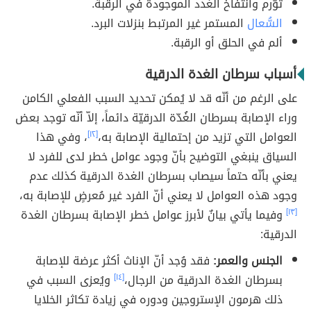
توّرم وانتفاخ الغدد الموجودة في الرقبة.
السُّعال
المستمر غير المرتبط بنزلات البرد.
ألم في الحلق أو الرقبة.
أسباب سرطان الغدة الدرقية
على الرغم من أنّه قد لا يُمكن تحديد السبب الفعلي الكامن
وراء الإصابة بسرطان الغُدّة الدرقيّة دائماً، إلاّ أنّه توجد بعض
العوامل التي تزيد من إحتمالية الإصابة به،
[١٢]
، وفي هذا
السياق ينبغي التوضيح بأنّ وجود عوامل خطر لدى للفرد لا
يعني بأنّه حتماً سيصاب بسرطان الغدة الدرقية كذلك عدم
وجود هذه العوامل لا يعني أنّ الفرد غير مُعرضٍ للإصابة به،
[١٣]
وفيما يأتي بيانٌ لأبرز عوامل خطر الإصابة بسرطان الغدة
الدرقية:
الجنس والعمر:
فقد وُجد أنّ الإناث أكثر عرضة للإصابة
بسرطان الغدة الدرقية من الرجال،
[١٤]
ويُعزى السبب في
ذلك هرمون الإستروجين ودوره في زيادة تكاثر الخلايا