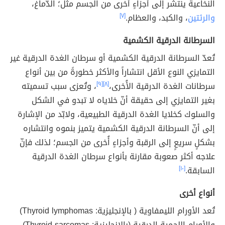
النخاعية ينتشر إلى أجزاءٍ أُخرى من الجسم مثل؛ الدّماغ،
والرئتين
، والكبد، والعظام.
[٧]
السرطانة الدرقية الكشمية
تُعدّ السرطانة الدرقية الكشمية أو سرطان الغدة الدرقية غير
التمايزي النوع الأقل انتشاراً والأكثر خطورةً من بين أنواع
سرطانات الغدة الدرقية الأُخرى،
[٨]
[٩]
، وتُعزى سبب تسميته
بغير التمايزي إلى حقيقة أنّ خلاياه لا تبدو في الشكل
والسلوك كخلايا الغدة الدرقية الطبيعية، ولابّد من الإشارة
إلى أنّ السرطانة الدرقية الكشمية يتميز بنموه وانتشاره
بشكلٍ سريعٍ إلى الرقبة وأجزاءٍ أُخرى من الجسم؛ لذلك فإنّ
علاجه أكثر صعوبة مقارنة بأنواع سرطان الغدة الدرقية
السابقة.
[١٠]
أنواع أخرى
تُعد الأورام الليمفاوية ( بالإنجليزية: Thyroid lymphomas)
والأورام اللحمية الدرقية (بالإنجليزية: Thyroid sarcomas)