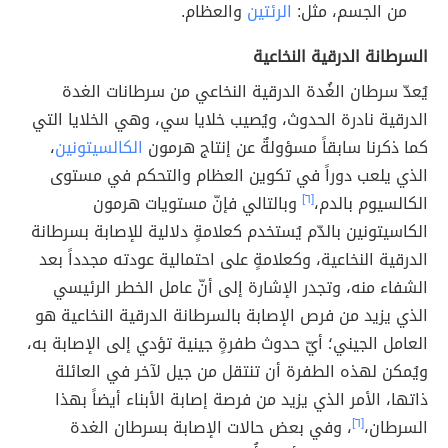
من الجسم، مثل:
الرئتين
والعظام.
السرطانة الدرقية النخاعية
يُعدّ سرطان الغُدة الدرقية النخاعي من سرطانات الغدة
الدرقية نادرة الحدوث، ويُصيب خلايا سي، وهي الخلايا التي
كما ذكرنا سابقاً مسؤولةٌ عن إنتاج هرمون
الكالسيتونين
،
الذي يلعب دوراً في تكوين العظام والتحكم في مستوى
الكالسيوم بالدم،
[٦]
وبالتالي فإنّ مستويات هرمون
الكاسيتونين بالدّم يُستخدم كعلامةٍ دلالية للإصابة بسرطانة
الدرقية النخاعية، وكعلامةٍ على احتمالية عودته مجدداً بعد
الشفاء منه، وتجدر الإشارة إلى أنّ عامل الخطر الرئيسي
الذي يزيد من فرص الإصابة بالسرطانة الدرقية النخاعية هو
العامل الجيني؛ أيّ حدوث طفرةٍ جينية تؤدي إلى الإصابة به،
ويُمكن لهذه الطفرة أن تنتقل من جيل لآخر في العائلة
ذاتها، الأمر الذي يزيد من فرصة إصابة الأبناء أيضاً بهذا
السرطان،
[٦]
، وفي بعض حالات الإصابة بسرطان الغدة