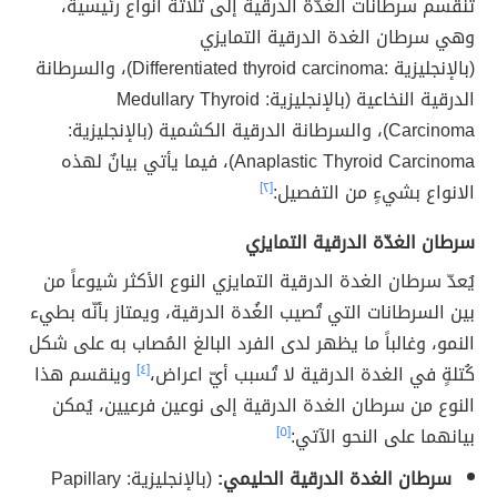
تنقسم سرطانات الغدّة الدرقية إلى ثلاثة أنواع رئيسية،
وهي سرطان الغدة الدرقية التمايزي
(بالإنجليزية :Differentiated thyroid carcinoma)، والسرطانة
الدرقية النخاعية (بالإنجليزية: Medullary Thyroid
Carcinoma)، والسرطانة الدرقية الكشمية (بالإنجليزية:
Anaplastic Thyroid Carcinoma)، فيما يأتي بيانٌ لهذه
الانواع بشيءٍ من التفصيل:
[٢]
سرطان الغدّة الدرقية التمايزي
يُعدّ سرطان الغدة الدرقية التمايزي النوع الأكثر شيوعاً من
بين السرطانات التي تُصيب الغُدة الدرقية، ويمتاز بأنّه بطيء
النمو، وغالباً ما يظهر لدى الفرد البالغ المُصاب به على شكل
كُتلةٍ في الغدة الدرقية لا تُسبب أيّ اعراض،
[٤]
وينقسم هذا
النوع من سرطان الغدة الدرقية إلى نوعين فرعيين، يُمكن
بيانهما على النحو الآتي:
[٥]
سرطان الغدة الدرقية الحليمي:
(بالإنجليزية: Papillary