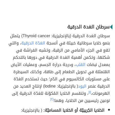
سرطان الغدة الدرقية
سرطان الغدة الدرقية (بالإنجليزية: Thyroid cancer) يتمثل
بنمو خلايا سرطانية خبيثة في أنسجة
الغدّة الدرقية
، والتي
تقع في الجزء الأمامي من الرقبة، وتشبه الفراشة في
شكلها، وتكمن أهمية الغدة الدرقية في دورها بالتحكم
بمعدل نبضات
القلب
، ودرجة حرارة الجسم، وعمليات الأيض
المُتمثلة في تحويل الطعام إلى طاقة، وكذلك السيطرة
على مستويات الكالسيوم في الدّم؛ حيث تستخدم الغدّة
الدرقية عنصر
اليود
( بالإنجليزية: Iodine) لإنتاج العديد من
الهرمونات،
[١]
، وتنقسم الخلايا المُكوّنة للغدّة الدرقية إلى
نوعين رئيسيين من الخلايا، وهما:
[٢]
الخلايا الجُريبيّة أو الخلايا المساميّة:
( بالإنجليزية: