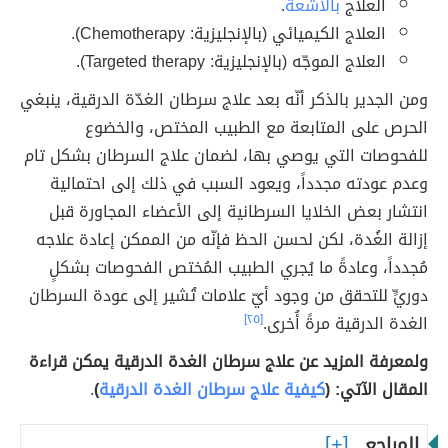
العلاج
بالأشعة
.
العلاج الكيميائي (بالإنجليزية: Chemotherapy).
العلاج الموجّه (بالإنجليزية: Targeted therapy).
ومن الجدير بالذكر أنّه بعد علاج سرطان الغدّة الدرقية، ينبغي
الحرص على المتابعة مع الطبيب المختص، والخضوع
للفحوصات التي يوصي بها، لضمان علاج السرطان بشكل تام
وعدم عودته مجدداً، ويعود السبب في ذلك إلى احتمالية
انتشار بعض الخلايا السرطانية إلى الأعضاء المجاورة قبل
إزالة الغُدة، لكن لحسن الحظ فإنّه من الممكن إعادة علاجه
مُجدداً، وعادةً ما يُجري الطبيب المُختص الفحوصات بشكلٍ
دوريٍّ للتحقق من وجود أيّ علامات تُشير إلى عودة السرطان
الغدة الدرقية مرةً أُخرى.
[٢٥]
ولمعرفة المزيد عن علاج سرطان الغدة الدرقية يمكن قراءة
المقال الآتي: (
كيفية علاج سرطان الغدة الدرقية
)
.
المراجع