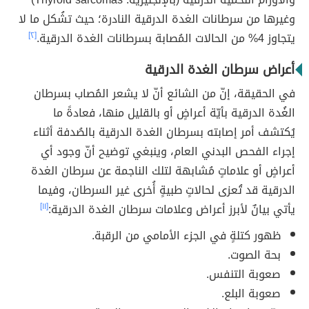
وغيرها من سرطانات الغدة الدرقية النادرة؛ حيث تشُكل ما لا
يتجاوز 4% من الحالات المُصابة بسرطانات الغدة الدرقية.
[٢]
أعراض سرطان الغدة الدرقية
في الحقيقة، إنّ من الشائع أنّ لا يشعر المُصاب بسرطان
الغُدة الدرقية بأيّة أعراضٍ أو بالقليل منها، فعادةً ما
يُكتشف أمر إصابته بسرطان الغدة الدرقية بالصُدفة أثناء
إجراء الفحص البدني العام، وينبغي توضيح أنّ وجود أي
أعراضٍ أو علاماتٍ مُشابهة لتلك الناجمة عن سرطان الغدة
الدرقية قد تُعزى لحالاتٍ طبيةٍ أُخرى غير السرطان، وفيما
يأتي بيانٌ لأبرز أعراض وعلامات سرطان الغدة الدرقية:
[١١]
ظهور كتلةٍ في الجزء الأمامي من الرقبة.
بحة الصوت.
صعوبة التنفس.
صعوبة البلع.