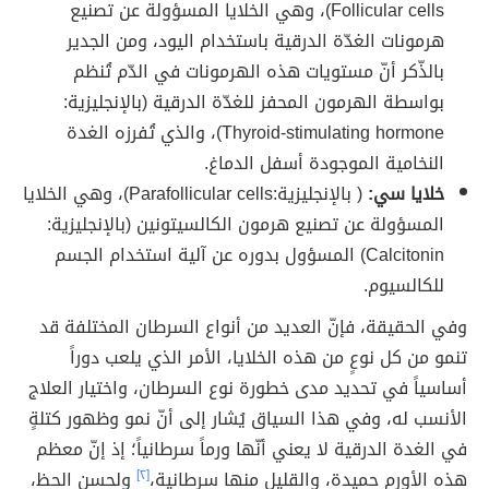
Follicular cells)، وهي الخلايا المسؤولة عن تصنيع
هرمونات الغدّة الدرقية باستخدام اليود، ومن الجدير
بالذّكر أنّ مستويات هذه الهرمونات في الدّم تُنظم
بواسطة الهرمون المحفز للغدّة الدرقية (بالإنجليزية:
Thyroid-stimulating hormone)، والذي تُفرزه الغدة
النخامية الموجودة أسفل الدماغ.
خلايا سي:
( بالإنجليزية:Parafollicular cells)، وهي الخلايا
المسؤولة عن تصنيع هرمون الكالسيتونين (بالإنجليزية:
Calcitonin) المسؤول بدوره عن آلية استخدام الجسم
للكالسيوم.
وفي الحقيقة، فإنّ العديد من أنواع السرطان المختلفة قد
تنمو من كل نوعٍ من هذه الخلايا، الأمر الذي يلعب دوراً
أساسياً في تحديد مدى خطورة نوع السرطان، واختيار العلاج
الأنسب له، وفي هذا السياق يُشار إلى أنّ نمو وظهور كتلةٍ
في الغدة الدرقية لا يعني أنّها ورماً سرطانياً؛ إذ إنّ معظم
هذه الأورم حميدة، والقليل منها سرطانية،
[٢]
ولحسن الحظ،