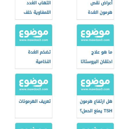
أعراض نقص
التهاب الغدد
هرمون الغدة
اللمفاوية خلف
الدرقية
الأذن
ما هو علاج
تضخم الغدة
احتقان البروستاتا
النخامية
هل ارتفاع هرمون
تعريف الهرمونات
TSH يمنع الحمل؟