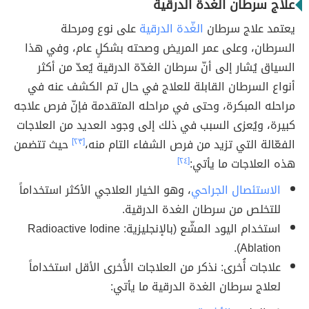
علاج سرطان الغدة الدرقية
يعتمد علاج سرطان
الغّدة الدرقية
على نوع ومرحلة
السرطان، وعلى عمر المريض وصحته بشكلٍ عام، وفي هذا
السياق يُشار إلى أنّ سرطان الغدّة الدرقية يُعدّ من أكثر
أنواع السرطان القابلة للعلاج في حال تم الكشف عنه في
مراحله المبكرة، وحتى في مراحله المتقدمة فإنّ فرص علاجه
كبيرة، ويُعزى السبب في ذلك إلى وجود العديد من العلاجات
الفعّالة التي تزيد من فرص الشفاء التام منه،
[٢٣]
حيث تتضمن
هذه العلاجات ما يأتي:
[٢٤]
الاستئصال الجراحي
، وهو الخيار العلاجي الأكثر استخداماً
للتخلص من سرطان الغدة الدرقية.
استخدام اليود المشّع (بالإنجليزية: Radioactive Iodine
Ablation).
علاجات أُخرى: نذكر من العلاجات الأُخرى الأقل استخداماً
لعلاج سرطان الغدة الدرقية ما يأتي: