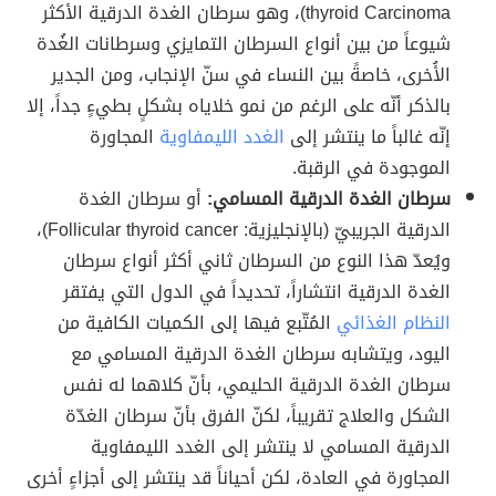
thyroid Carcinoma)، وهو سرطان الغدة الدرقية الأكثر
شيوعاً من بين أنواع السرطان التمايزي وسرطانات الغُدة
الأُخرى، خاصةً بين النساء في سنّ الإنجاب، ومن الجدير
بالذكر أنّه على الرغم من نمو خلاياه بشكلٍ بطيءٍ جداً، إلا
إنّه غالباً ما ينتشر إلى
الغدد الليمفاوية
المجاورة
الموجودة في الرقبة.
سرطان الغدة الدرقية المسامي:
أو سرطان الغدة
الدرقية الجريبيّ (بالإنجليزية: Follicular thyroid cancer)،
ويُعدّ هذا النوع من السرطان ثاني أكثر أنواع سرطان
الغدة الدرقية انتشاراً، تحديداً في الدول التي يفتقر
النظام الغذائي
المُتّبع فيها إلى الكميات الكافية من
اليود، ويتشابه سرطان الغدة الدرقية المسامي مع
سرطان الغدة الدرقية الحليمي، بأنّ كلاهما له نفس
الشكل والعلاج تقريباً، لكنّ الفرق بأنّ سرطان الغدّة
الدرقية المسامي لا ينتشر إلى الغدد الليمفاوية
المجاورة في العادة، لكن أحياناً قد ينتشر إلى أجزاءٍ أخرى