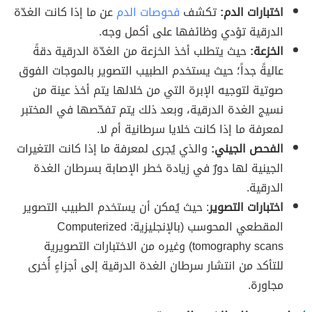
اختبارات الدم:
تكشف
فحوصات الدم
عن ما إذا كانت الغدّة
الدرقية تؤدي وظائفها على أكمل وجه.
الخزعة:
حيث يتطلب أخذ الخزعة من الغدّة الدرقية دقةً
عاليةً جداً؛ حيث يستخدم الطبيب التصوير بالموجات الفوق
صوتية لتوجيه الإبرة التي من خلالها يتم أخذ عينة من
نسيج الغدة الدرقية، وبعد ذلك يتم تفحّصها في المختبر
لمعرفة ما إذا كانت خلايا سرطانية أم لا.
الفحص الجيني:
والذي يُجرى لمعرفة ما إذا كانت التغيرات
الجينية لها دورٌ في زيادة خطر الإصابة بسرطان الغدة
الدرقية.
اختبارات التصوير
: حيث يُمكن أن يستخدم الطبيب التصوير
المقطعي المحوسب (بالإنجليزية: Computerized
tomography scans) وغيره من الاختبارات التصويرية
للتأكد من انتشار سرطان الغدة الدرقية إلى أجزاءٍ أُخرى
مجاورة.