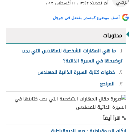
آخر تحديث:
١٣:٤٣ ، ١٦ أغسطس ٢٠٢٣
أضف موضوع كمصدر مفضل في جوجل
محتويات
١
ما هي المهارات الشخصية للمهندس التي يجب
توضيحها في السيرة الذاتية؟
٢
خطوات كتابة السيرة الذاتية للمهندس
٣
المراجع
اقرأ أيضاً
اركان الديمقراطية : صور الديمقراطية