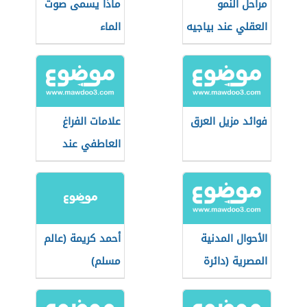
مراحل النمو
ماذا يسمى صوت
العقلي عند بياجيه
الماء
فوائد مزيل العرق
علامات الفراغ
العاطفي عند
الرجل
الأحوال المدنية
أحمد كريمة (عالم
المصرية (دائرة
مسلم)
حكومية)