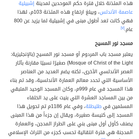
هذه المئذنة خلال فترة حكم الموحدين لمدينة
إشبيلية
عاصمة الأندلس
، ويبلغ ارتفاع هذه المئذنة 103م، لهذا
فهي كانت تعد أطول مبنى في إشبيلية لما يزيد عن 800
عام.
[٧]
مسجد نور المسيح
يعتبر مسجد باب المردوم أو مسجد نور المسيح (بالإنجليزية:
Mosque of Christ of the Light) صغيرًا نسبيًا مقارنة بآثار
العصر الأندلسي الأخرى، لكنه يضم العديد من العناصر
الأساسية التي تحدد معالم العمارة الأندلسية، وقد تم بناء
هذا المسجد في عام 999م، وكان المسجد الوحيد المتبقي
من بين المساجد العشرة التي بنيت على يد الخلفاء
المسلمين في
طليطلة
،
وفي عام 1186م تم تحويل هذا
المسجد إلى كنيسة صغيرة، ويقال إن جزءاً من هذا المبنى
يصنف كأول أول مبنى بني على الطراز المدجن، والعمارة
المدجنة هي فترة انتقالية تحسب كجزء من التراث الإسلامي