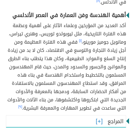
في الأندلس.
[٨]
أهمية الهندسة وفن العمارة في العصر الأندلسي
أكد العديد من المؤرخين وعلماء الآثار على أهمية وعظمة
هذه الفترة التاريخية، مثل ليوبولدو توريس، وهنري تيراس،
ومانويل جوميز مورينو،
[١]
ففي هذه الفترة العظيمة ومن
أجل زيادة التجارة والتوسع في الاقتصاد، كان لا بد من زيادة
إنتاج السلع والموارد الطبيعية، وكان هذا يتطلب بناء الطرق
والموانئ والجسور والسدود والمدن، حيث قام المهندسون
المسلمون بالتخطيط واستخدام الهندسة في بناء هذه
المرافق، وقد استطاع المهندسون المسلمون بالاستفادة
من أفكار الحضارات السابقة، ودمجها بالمعرفة والأدوات
الجديدة التي ابتكروها واكتشفوها، من بناء الآلات والأدوات
التي ساعدت في تطوير المهارات والمعرفة البشرية.
[٩]
المراجع