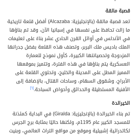
قصبة مالقة
تعد قصبة مالقة (بالإنجليزية: Alcazaba) أفضل قلعة تاريخية
ما زالت تحافظ على نفسها في إسبانيا الآن، وقد تم بناؤها
في الأندلس في أوائل القرن الحادي عشر بناءً على تعليمات
الملك باديس ملك البربر، وتصنف هذه القلعة بفضل جدرانها
المزدوجة وتحصيانتها الكبيرة، كأول نموذج للعمارة
العسكرية يتم بناؤها في هذه الفترة، وتتميز بموقعها
المميز المطل على المدينة والخليج، وتحتوي القلعة على
الأبراج، وشقوق السهام، وساحات القتال، بالإضافة إلى
الأفنية المستطيلة والحدائق وأحواض السباحة.
[٦]
الخيرالدة
تم بناء الخيرالدة (بالإنجليزية: Giralda) في البداية كمئذنة
للمسجد الكبير عام 1195م، ولكنها حاليًا بمثابة برج الجرس
لكاتدرائية إشبيلية وموقع من مواقع التراث العالمي، وبنيت