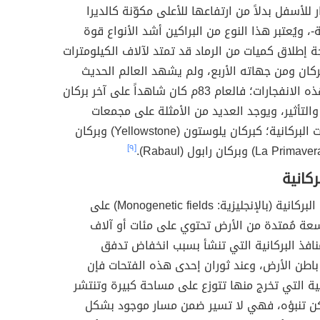
ر للأسفل بدلاً من ارتفاعها للأعلى مكوّنة كالديرا
ة-، ويُعتبر هذا النوع من البراكين أشد الأنواع قوة
يجة إطلاق كميات من الرماد قد تمتد لآلاف الكيلومترات
ركان ومن جهاته الأربع، ولم يشهد العالم الحديث
حدوث مثل هذه الانفجارات؛ فالعام 83م كان شاهداً على آخر بركان
التأثير، ويوجد العديد من الأمثلة على مجمعات
كالديرا ريوليت البركانية؛ كبركان يلوستون (Yellowstone) وبركان
[٩]
ركانية
تمتد الحقول البركانية (بالإنجليزية: Monogenetic fields) على
ة مُمتدة من الأرض تحتوي على مئات أو آلاف
نافذ البركانية التي تنشأ بسبب انخفاض تدفق
اطن الأرض، وعند ثوران إحدى هذه الفتحات فإن
نية التي تخرج منها تتوزع على مساحة كبيرة وتنتشر
كن تنبؤه، فهي لا تسير ضمن مسار موجود بشكل