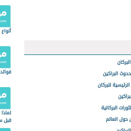
أنواع 
لبركان
فوائد 
دوث البراكين
 الرئيسية للبركان
براكين
لثورات البركانية
لماذا 
ن حول العالم
قبل س
الرعد
لبراكين