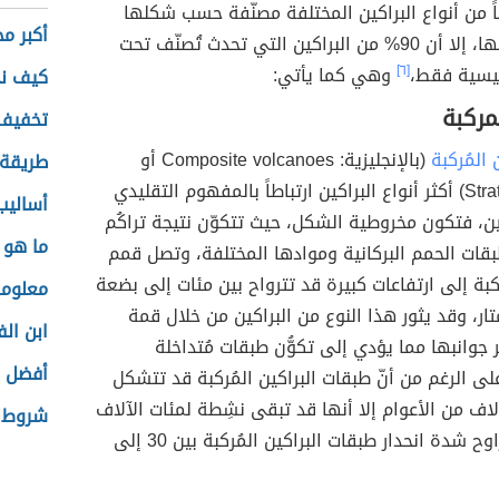
26 نوعاً من أنواع البراكين المختلفة مصنّفة حسب شكلها
أكبر م
وكيفية تكوّنها، إلا أن 90% من البراكين التي تحدث تُصنّف تحت
ئيسية فقط،
[٦]
وهي كما يأتي:
كيف نح
لمركبة
تخفيف 
 المُركبة
(بالإنجليزية: Composite volcanoes أو
طريقة 
Stratovolcanoes) أكثر أنواع البراكين ارتباطاً بالمفهوم التقليدي
أساليب
ن، فتكون مخروطية الشكل، حيث تتكوّن نتيجة تراكُم
ما هو 
قات الحمم البركانية وموادها المختلفة، وتصل قمم
ركبة إلى ارتفاعات كبيرة قد تترواح بين مئات إلى بضعة
معلوما
تار، وقد يثور هذا النوع من البراكين من خلال قمة
ابن الف
ر جوانبها مما يؤدي إلى تكوُّن طبقات مُتداخلة
أفضل ب
لى الرغم من أنّ طبقات البراكين المُركبة قد تتشكل
اف من الأعوام إلا أنها قد تبقى نشِطة لمئات الآلاف
شروط ا
السنين، وتتراوح شدة انحدار طبقات البراكين المُركبة بين 30 إلى