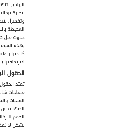
البراكين تنها
-بحيرة بركاني
وتفجيراً؛ نت
المحيطة بالب
بهذه القوة و
لابريمافيرا (La Primavera) وبركان رابول (Rabaul).
الحقول الب
مساحات شاسع
الفتحات والم
الصهارة من ب
الحمم البركا
بشكل لا يُم