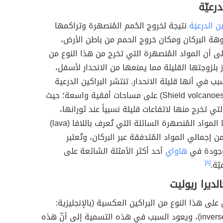
درعيّة
ين الدرعيَة
نتيجة لخروج الحُمم المُنصهرة وتراكمها
هة البركان ومكان خروج الحمم من باطن الأرض،
ى أن المواد المُنصهرة التي تخرج من هذا النوع من
ز بلزوجتها القليلة مما يمنعها من الانحدار لأسفل،
ب في أنها قليلة الانحدار. تنتشر البراكين الدرعية
(بالإنجليزية: Shield volcanoes) على مساحات أفقية واسعة؛ حيث
تي تخرج منها لاتفاعات قليلة نسبياً عند ثورانها،
وتُشكل منها المواد المُنصهرة السائلة التي تُعرف باللافا (lava)
ة 90% من إجمالي المواد المُتدفقة عبر البركان، وتُعتبر
موجودة في
هاواي
أحد أكثر الأمثلة الشائعة على
يّة.
[٨]
ديرا ريوليت
 على هذا النوع من البراكين العكسية (بالإنجليزية:
inverse volcanoes)، ويعود السبب في هذه التسمية إلى أنّ هذه