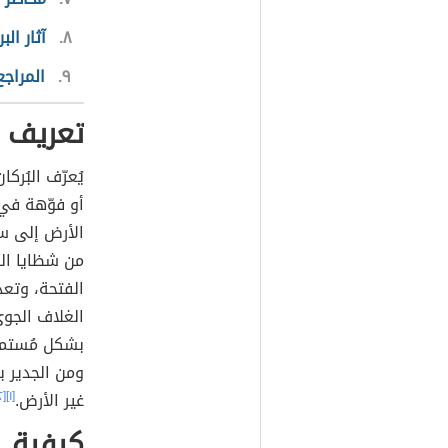
٨
آثار الب
٩
المراجع
تعريف ا
أو فوّهة في 
من شظايا الص
الفتحة، وتع
الغلاف الجوي
بشكل مُستمر 
ومن الجدير ب
غير الأرض.
[١]
[٢]
كيفية ح