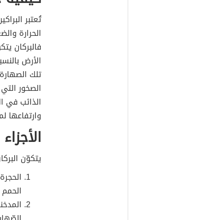
تُعتبر البراك
الحرارة وال
فالبركان يتك
الأرض بالنسب
تلك الصهارة 
الصخور التي 
الذائب في ا
وارتفاعها ل
الأجزاء 
يتكوّن البركا
الحجرة 
الحمم و
المدخنة
الصّهار