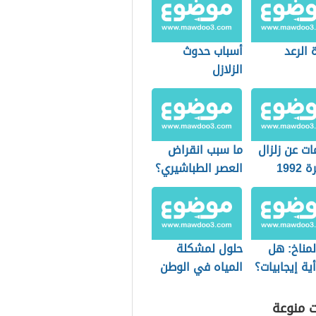
 الرعد
أسباب حدوث
الزلازل
ت عن زلزال
ما سبب انقراض
1992
العصر الطباشيري؟
لمناخ: هل
حلول لمشكلة
ية إيجابيات؟
المياه في الوطن
العربي
ت منوعة