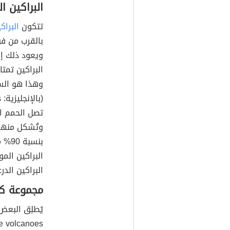
البراكين ال
تتكون
البراك
بالقرب من فو
ويعود ذلك إل
البراكين تمتا
وهذا هو السب
تصل الحمم ال
بنسب
البراكين ال
البراكين الدرع
مجموعة كال
يُطلِق البعض