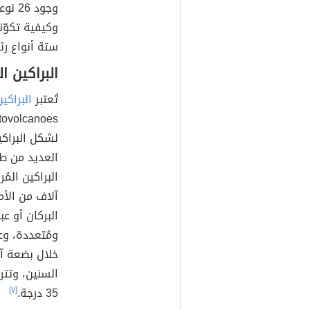
وجود 
ستة أنواع ر
البراكين ا
تُعتبر
البراكين
لشكل البراكي
العديد من طب
البراكين المُ
آلاف من الأم
البركان أو عب
ومُتعددة، وع
خلال بضعة آل
35 درجة.
[٧]