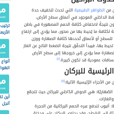
ين من
الظواهر الطبيعية
التي تحدث لتخفيف حدة
ضغط الداخلي الموجود في أعماق سطح الأرض،
ون نتيجةً لانخفاض كثافة الحمم المصهورة في باطن
ترتيب
ة لكثافة ما يُحيط بها من صخور، مما يؤدي إلى ارتفاع
الأربع
للسطح أو لأعماق تُحددها كثافة الصهارة ووزن
تحيط بها، فيبدأ التدفّق نتيجة الضغط الناتج عن الغاز
لصهارة مما يؤدي إلى خروجها إلى سطح الأرض
مسافات عمودية قد تكون كبيرة.
[٤]
أنواع 
الهوائ
الرئيسية للبركان
ن من الأجزاء الرّئيسية الآتية:
[٥]
الصّهاريّة: هي الحوض الدّاخلي للبركان حيث تتجمّع
أين ت
الغازات.
آنجل
: أنبوب تندفع عبره الحمم البركانية من الحجرة
يّة إلى السّطح، وقد يحتوي البركان على مدخنة