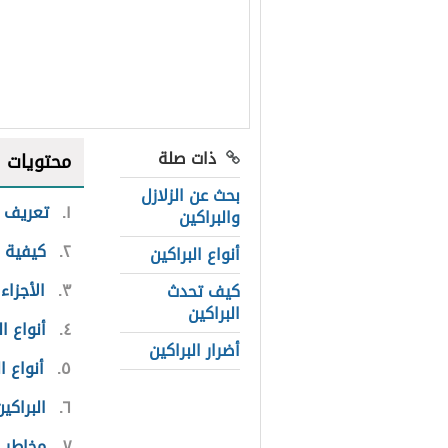
ذات صلة
محتويات
بحث عن الزلازل
١
تعريف ا
والبراكين
٢
كيفية ح
أنواع البراكين
٣
الأجزاء
كيف تحدث
البراكين
٤
أنواع ال
أضرار البراكين
٥
أنواع ا
٦
البراكي
٧
مخاطر ا