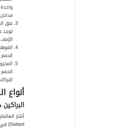
واحدة،
مداخن ف
عنق ال
توجد عل
الرّماد،
الفوهة:
الحمم ا
المخروط
الحمم ا
البركا
أنواع ال
البراكين