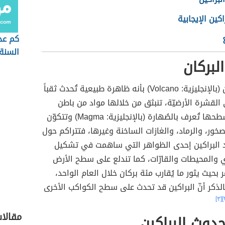
راكين الإيجابية
كم عد
السنة
لبركان
يُعرّف البُركان (بالإنجليزية: Volcano) بأنه ظاهرة طبيعية تُحدث ثقباً
القشرة الأرضيّة، تنبثق من خلالها مواد من باطن
الأرض إلى سطحها تُعرف بالصُهارة (بالإنجليزية: Magma) وتتكوّن
خور، والرماد، والغازات الساخنة وغيرها، فتتراكم حول
د البراكين إحدى الظواهر التي ساهمت في تشكيل
 والمحيطات والقارّات، كما تندلع على سطح الأرض
بحيث يثور ما يُقارب مئة بركان خلال العام الواحد،
الذكر أنّ البراكين قد تحدث على سطح الكواكب الأخرى
[٣]
مقالا
دوث البراكين