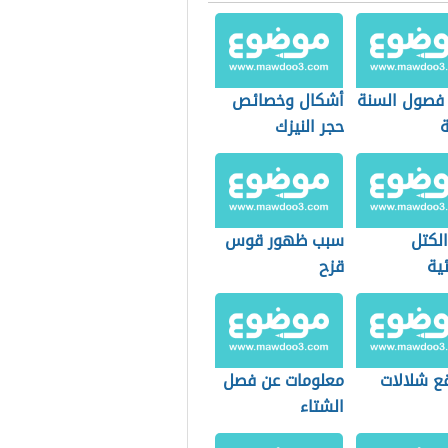
 فصول السنة
أشكال وخصائص
ة
حجر النيزك
الكتل
سبب ظهور قوس
ية
قزح
قع شلالات
معلومات عن فصل
الشتاء