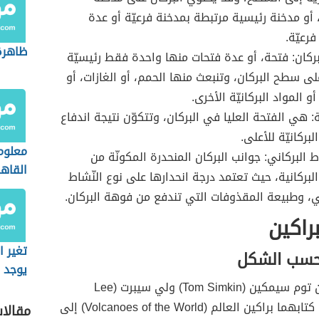
 أو مدخنة رئيسية مرتبطة بمدخنة فرعيّة أو عدة
رعيّة.
ظاهرة
بركان: فتحة، أو عدة فتحات منها واحدة فقط رئيسيّة
ى سطح البركان، وتنبعث منها الحمم، أو الغازات، أو
 أو المواد البركانيّة الأخرى.
 هي الفتحة العليا في البركان، وتتكوّن نتيجة اندفاع
لبركانيّة للأعلى.
معلوما
 البركاني: جوانب البركان المنحدرة المكونّة من
القاهرة 
لبركانية، حيث تعتمد درجة انحدارها على نوع النّشاط
ني، وطبيعة المقذوفات التي تندفع من فوهة البركان.
براكين
تغير ا
 حسب الشكل
يوجد أ
أشار العالمان توم سيمكين (Tom Simkin) ولي سيبرت (Lee
Siebert) في كتابهما براكين العالم (Volcanoes of the World) إلى
مقالا