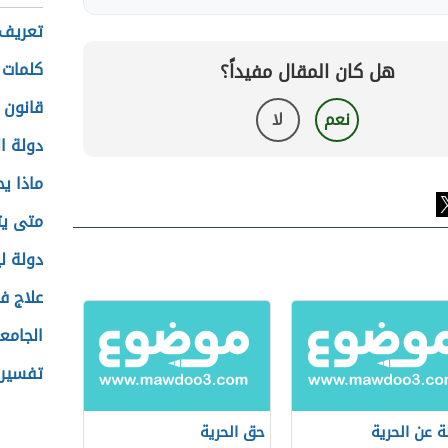
تعريف 
كلمات 
هل كان المقال مفيداً؟
قانون ا
نعم
لا
دولة ال
ماذا ي
متى يت
دولة لي
علاج ف
الجامع
تفسير 
ة عن الحرية
حق الحرية