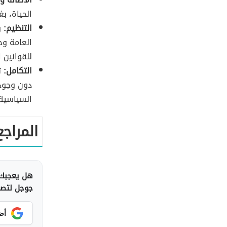
الحياة، ب
التنظيم:
و
العامة وح
للقوانين 
التكامل:
ت
دون وجود 
السياسية 
المراجع
هل يعجبك 
جوجل لتصلك
أض