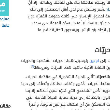
ويحجّم نطاقها بناءً على ثقافته وعاداته، إلا أنّ
ة
يشير وبشكل عام لدى أهل الاصطلاح إلى تلك
نة لحصول الإنسان على كافة حقوقه المُقرّة دون
معلوم
د عائق ينتهك أياً منها، هذه القيمة هي هدف
عامة
ل لأجله بنو البشر، ويسعون لتحقيقه قدر ما
حريّات
ات إلى
نوعين
رئيسين، هما: الحريات الشخصية والحريات
ين النقاط الآتية ماهية هذه الحريّات وفروعها:
[٢]
لشخصيّة:
تأتي الحرية الشخصية في مقدّمة الحريات،
قط الحريات الأخرى وتفقد معناها، وتُصنّف إلى حرية
حرية الأمن الشخصيّ التي تُحرّم سجن أحدهم إلا بما
انون، بالإضافة إلى حرية حماية الحياة الخاصة التي
المسكن من أيّ انتهاك غير مبرر قانونياً، وأخيراً
مقالا