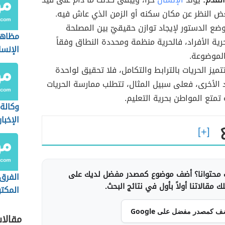
غض النظر عن مكان سكنه أو الزمن الذي عاش فيه.
ضع الدستور لإيجاد توازن حقيقيّ بين المصلحة
مظاهر
رية الأفراد، فالحرية منظمة ومحددة النطاق وفقاً
الإنسا
الموضوعة.
تميز الحريات بالترابط والتكامل، فلا تحقيق لواحدة
الأخرى، فعلى سبيل المثال، تتطلب ممارسة الحريات
تمتع المواطن بحرية التعليم.
وكالة
الإخبا
إخباري
خاصة)
محتوانا؟ أضف موضوع كمصدر مفضل لديك على
الفرق 
 مقالاتنا أولاً بأول في نتائج البحث.
المكت
غير ال
ف كمصدر مفضل على Google
مقالا