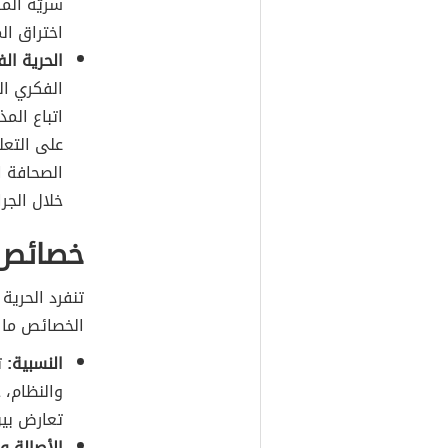
سريّة الم
اختراق ال
الحرية الف
الفكري الذ
اتباع الم
على التعل
الصحافة ا
خلال الجر
خصائص ا
تنفرد الحرية
الخصائص ما 
النسبية:
ت
والنظام، 
تعارض بين
الأصالة و