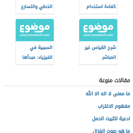
كفاءة استخدام
الخطي والتسارع
الماء
الزاوي
شرح القياس غير
السببية في
المباشر
الفيزياء: مبدأها
ودورها في البحث
العلمي
مقالات منوعة
ما معنى لا اله الا الله
مفهوم الاغتراب
ادعية لتثبيت الحمل
ما هو صوت الغزال