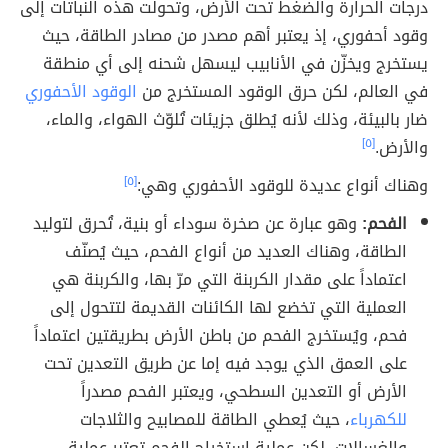
درجات الحرارة والضغط تحت الأرض، وتحولت هذه النباتات إلى
وقود أحفوري، إذ يعتبر أهم مصدر من مصادر الطاقة، حيث
يستخرج ويخزّن في الأنابيب ليسهل شحنه إلى أي منطقة
في العالم، لكن حرق الوقود المستخرج من
الوقود الأحفوري
ضار بالبيئة، وذلك لأنه يُطلق جزيئات تُلوّث الهواء، والماء،
والأرض.
[٥]
وهناك أنواع عديدة للوقود الأحفوري وهي:
[٥]
الفحم:
وهو عبارة عن صخرة سوداء أو بنية، تُحرق لتوليد
الطاقة، وهناك العديد من أنواع الفحم، حيث يُصنّف
اعتماداً على مقدار الكربنة التي مرّ بها، والكربنة هي
العملية التي تخضع لها الكائنات القديمة لتتحول إلى
فحم، ويُستخرج الفحم من باطن الأرض بطريقتين اعتماداً
على العمق الذي يوجد فيه إما عن طريق التعدين تحت
الأرض أو التعدين السطحي، ويعتبر الفحم مصدراً
للكهرباء
، حيث يُعطي الطاقة للمصابيح والثلاجات
والغسالات، لكن عملية استخراج الفحم تعتبر عملية