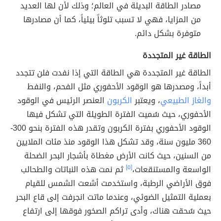
مصادر الطاقة البديلة في العالم؛ وذلك لأن لها العديد
من المزايا، فهي لا تسبب تلوثاً بيئياً، كما أن مصادرها
متوفرة بشكل دائم.
الطاقة غير المتجددة
الطاقة غير المتجددة هي الطاقة التي إذا نفدت فلن تتجدد
أبداً، ومصدرها هو الوقود الأحفوري مثل الفحم، والنفط
والغاز الطبيعي
، ويعتبر
الكربون
العنصر الرئيس في الوقود
الأحفوري، حيث سُميت الفترة الطويلة التي تشكل فيها
الوقود الأحفوري بفترة الكربون وتقدر هذه الفترة بنحو 300-
360 مليون سنة، وقد تشكل هذا الوقود منذ مئات الملايين
من السنين، حيث كانت الأرض مغطاة بأشجار البحر الضحلة
الواسعة والمستنقعات،
[٥]
ثم نمت هذه النباتات والطحالب
فوق الأراضي الرطبة، واستخدمت أشعت الشمس للقيام
بعملية التمثيل الضوئي، وعندما ماتت انجرفت إلى قاع البحر
حيث سُحقت هناك، وأدى تراكم الصخور فوقها إلى ارتفاع