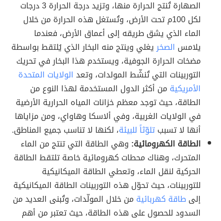
الصهارة تُنتج الحرارة منها، وتزيد درجة الحرارة 3 درجات
لكل 100م تحت الأرض، وتُستغل هذه الحرارة من خلال
الماء الذي يشق طريقه إلى أعماق الأرض، فعندما
يلامس
الصخر
يغلي وينتج منه البخار الذي يُلتقط بواسطة
مضخات الحرارة الجوفية، ويستخدم هذا البخار في تحريك
التوربينات التي تُنشّط المولدات، وتعد
الولايات المتحدة
الأمريكية
من أكثر الدول المستخدمة لهذا النوع من
الطاقة، حيث توجد معظم خزانات المياه الحرارية الأرضية
في الولايات الغربية، وفي ألاسكا وهاواي، ومن مزاياها
أنها لا تسبب
تلوّثاً للبيئة
، لكنها لا تناسب جميع المناطق.
الطاقة الكهرومائية:
وهي الطاقة التي تنتج من الماء
المتحرك، وهناك محطات كهرومائية خاصة تلتقط الطاقة
الحركية لنقل الماء، وتعطي الطاقة الميكانيكية
للتوربينات، حيث تحوّل هذه التوربينات الطاقة الميكانيكية
إلى
طاقة كهربائية
من خلال المولّدات، وتُبنى العديد من
السدود للحصول على هذه الطاقة، حيث تعتبر من أهم