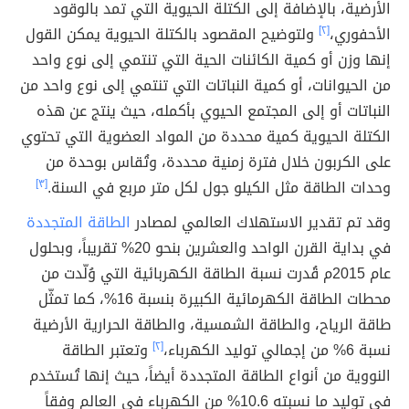
الأرضية، بالإضافة إلى الكتلة الحيوية التي تمد بالوقود
الأحفوري،
[٢]
ولتوضيح المقصود بالكتلة الحيوية يمكن القول
إنها وزن أو كمية الكائنات الحية التي تنتمي إلى نوع واحد
من الحيوانات، أو كمية النباتات التي تنتمي إلى نوع واحد من
النباتات أو إلى المجتمع الحيوي بأكمله، حيث ينتج عن هذه
الكتلة الحيوية كمية محددة من المواد العضوية التي تحتوي
على الكربون خلال فترة زمنية محددة، وتُقاس بوحدة من
وحدات الطاقة مثل الكيلو جول لكل متر مربع في السنة.
[٣]
وقد تم تقدير الاستهلاك العالمي لمصادر
الطاقة المتجددة
في بداية القرن الواحد والعشرين بنحو 20% تقريباً، وبحلول
عام 2015م قُدرت نسبة الطاقة الكهربائية التي وُلّدت من
محطات الطاقة الكهرمائية الكبيرة بنسبة 16%، كما تمثّل
طاقة الرياح، والطاقة الشمسية، والطاقة الحرارية الأرضية
نسبة 6% من إجمالي توليد الكهرباء،
[٢]
وتعتبر الطاقة
النووية من أنواع الطاقة المتجددة أيضاً، حيث إنها تُستخدم
في توليد ما نسبته 10.6% من الكهرباء في العالم وفقاً