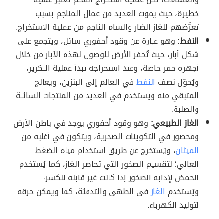
خطيرة، حيث يموت العديد من عمال المناجم بسبب
تعرُّضهم للغاز الضار والسام الناجم من عملية الاستخراج.
النفط:
وهو عبارة عن وقود أحفوري سائل، ويتجمع على
شكل آبار، حيث تُحفر الأرض للوصول لهذه الآبار من خلال
أجهزة حفر خاصة، وعند استخراجه تبدأ عملية التكرير،
ويُحوّل نصف
النفط
في العالم إلى البنزين، ويعالج
المتبقي منه ويستخدم في العديد من المنتجات السائلة
والصلبة.
الغاز الطبيعي:
وهو وقود أحفوري يوجد في باطن الأرض
ومحصور في التكوينات الصخرية، ويتكون في أغلبه من
الميثان
، ويُستخرج عن طريق استخدام مياه الضغط
العالي؛ لتقسيم الصخور التي تحاصر الغاز، كما يُستخدم
الحمض لإذابة الصخور إذا كانت غير قابلة للكسر،
ويُستخدم
الغاز
في الطهي والتدفئة، كما ويمكن حرقه
لتوليد الكهرباء.