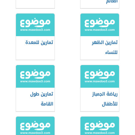
العالم
تمارين الظهر
تمارين للمعدة
للنساء
رياضة الجمباز
تمارين طول
للأطفال
القامة