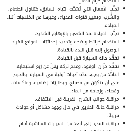
استخدام حزام الأمان.
تجنُّب الأفعال التي تُشتّت انتباه السائق، كتناول الطعام،
والشُّرب، وتغيير قنوات المذياع، وغيرها من المُلهيات أثناء
القيادة.
تجنُّب القيادة عند الشعور بالإرهاق الشديد.
استخدام خرائط واضحة وتحديد إحداثيّات الموقع المُراد
الوصول إليه قبل البدء بالقيادة.
تفقُّد حالة السيارة قبل القيادة.
تفقُّد خزّان الوقود، وعدم تركه يقلّ عن رُبع استيعابه.
التأكُّد من وجود عدّة أدوات أولية في السيارة، والحرص
على أن تتكوّن من مصباح، وبطاريّات إضافية، وعاكسات،
وغطاء، وزجاجة من الماء.
مراقبة جوانب الشارع القريبة قبل الالتفاف.
مراقبة حالة الطريق في حال وجود مشاكل أو حوادث
قريبة.
مراقبة المدى إلى أبعد من السيارات المباشرة أمام