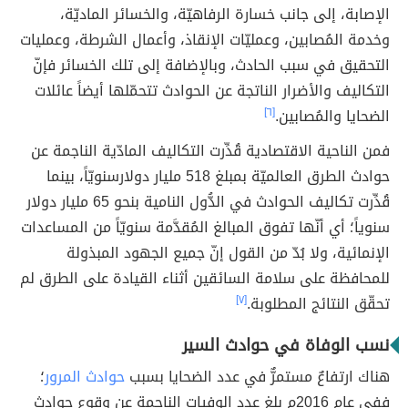
الإصابة، إلى جانب خسارة الرفاهيّة، والخسائر الماديّة،
وخدمة المُصابين، وعمليّات الإنقاذ، وأعمال الشرطة، وعمليات
التحقيق في سبب الحادث، وبالإضافة إلى تلك الخسائر فإنّ
التكاليف والأضرار الناتجة عن الحوادث تتحمّلها أيضاً عائلات
الضحايا والمُصابين.
[٦]
فمن الناحية الاقتصادية قُدِّرت التكاليف المادّية الناجمة عن
حوادث الطرق العالميّة بمبلغ 518 مليار دولارسنويّاً، بينما
قُدِّرت تكاليف الحوادث في الدُّول النامية بنحو 65 مليار دولار
سنوياً؛ أي أنّها تفوق المبالغ المُقدَّمة سنويّاً من المساعدات
الإنمائية، ولا بُدّ من القول إنّ جميع الجهود المبذولة
للمحافظة على سلامة السائقين أثناء القيادة على الطرق لم
تحقّق النتائج المطلوبة.
[٧]
نسب الوفاة في حوادث السير
هناك ارتفاعٌ مستمرٌّ في عدد الضحايا بسبب
حوادث المرور
؛
ففي عام 2016م بلغ عدد الوفيات الناجمة عن وقوع حوادث