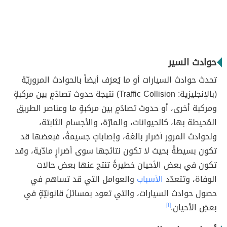
حوادث السير
تحدث حوادث السيارات أو ما يُعرَف أيضاً بالحوادث المروريّة
(بالإنجليزية: Traffic Collision) نتيجة حدوث تصادُمٍ بين مركبةٍ
ومركبة أخرى، أو حدوث تصادُمٍ بين مركبةٍ ما وعناصر الطريق
المُحيطة بها، كالحيوانات، والمارّة، والأجسام الثابتة،
ولحوادث المرور أضرار بالغة، وإصاباتٍ جسيمةً، فبعضها قد
تكون بسيطةً بحيث لا تكون نتائجها سوى أضرارٍ مادّية، وقد
تكون في بعض الأحيان خطيرةً تنتج عنها بعض حالات
الوفاة، وتتعدّد
الأسباب
والعوامل التي قد تساهم في
حصول حوادث السيارات، والتي تعود بمسائلَ قانونيّةٍ في
بعضِ الأحيان.
[١]