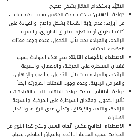
التقيُّد باستخدام الغمّاز بشكلٍ صحيح.
حوادث الدهس:
تحدث حوادث الدهس بسبب عدّة عوامل،
من أبرزها: عدم رؤية المُشاة بشكلٍ واضحٍ، والقيادة على
كتف الطريق أو ما يُعرَف بطريق الطوارئ، والسرعة
الزائدة، والقيادة تحت تأثير الكحول، وعدم وجود ممرّات
مُخصَّصة للمشاة.
الاصطدام بالأجسام الثابتة:
تنتج هذه الحوادث بسبب
فقدان السيطرة على المركبة، والإهمال، والسرعة
الزائدة، والقيادة تحت تأثير الكحول، والتعب والإرهاق،
والفرامل الرديئة، وعدم وجود اللافتات المروريّة أيضاً.
حوادث الانقلاب:
تحدث حوادث الانقلاب نتيجة القيادة تحت
تأثير الكحول، وفقدان السيطرة على المركبة، والسرعة
الزائدة، والتعب والإرهاق، وتدنّي مدى الرؤية، وانفجار
الإطارات.
الاصطدام الجانبيّ عكس اتّجاه السير:
وينتج هذا النوع من
الحوادث بسبب السرعة الزائدة، والتجاوُز الخاطئ، وغياب