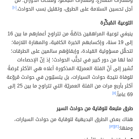
ومسارات التسارُع، ومسارات التباطُؤ، وفتحات الدوران؛ من
أجل تحسين السلامة على الطرق، وتقليل نِسب الحوادث.
[١٠]
التوعية المُبكِّرة
ينبغي توعية المراهقين خاصّةً من تتراوح أعمارهم ما بين 16
إلى 19 سنة، وإكسابهم الخبرة الكافية، والمهارة اللازمة؛
لتحمُّل مسؤولية القيادة، وإبقاؤهم سالمين على الطرقات؛
لما لها من دور كبير في تجنُّب الحوادث؛ إذ إنّ الإحصاءات
تُشير إلى أنّ الفئة العمريّة المذكورة أعلاه هي الأكثر عُرضةً
للوفاة نتيجة حوادث السيارات، بل يتسبّبون في حوادث مُروّعة
أكثر بأربع مرات من الفئة العمريّة التي تتراوح ما بين 25 إلى
69 عاماً.
[١١]
طرق متبعة للوقاية من حوادث السير
هناك بعض الطرق البديهية للوقاية من حوادث السيارات،
ومنها:
[١٢]
[١٣]