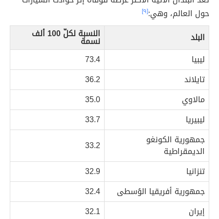
حول العالم، وهي:
[٩]
النسبة لكلّ 100 ألف
البلد
نسمة
ليبيا
73.4
تايلاند
36.2
مالاوي
35.0
ليبيريا
33.7
جمهورية الكونغو
33.2
الديمقراطية
تنزانيا
32.9
جمهورية أفريقيا الوُسطى
32.4
إيران
32.1