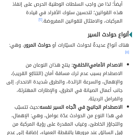
أيضاً؛ لذا من واجب السلطات الوطنية الحرص على إنفاذ
هذه القوانين؛ لتحسين سلوك الأفراد في قيادة
المركبات، والامتثال للقوانين المفروضة.
[٢]
أنواع حوادث السير
هناك أنواعٌ عديدةٌ لحوادث السيّارات أو
حوادث المرور
، وهي:
[٥]
الاصدام الأمامي/الخلفيّ:
ينتج هذان النوعان من
الاصطدام بسبب عدم ترك مسافة أمان (التتابُع القريب)،
والإهمال، والسرعة الزائدة، والطرق شديدة الانحدار، إلى
جانب أعمال الصيانة في الطرق، والإطارات المهترئة،
والفرامل الرديئة.
الاصطدام الجانبيّ في اتّجاه السير نفسه:
حيث تتسبّب
في هذا النوع من الحوادث عدّة عوامل، وهي: الإهمال،
والتجاوُز الخاطئ، وغياب المقدرة على رؤية المركبة من
قِبل السائق عند مرورها بالنقطة العمياء، إضافة إلى عدم