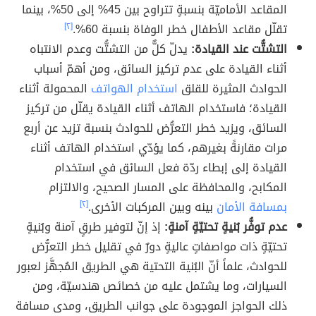
المقاعد الأماميّة بنسبةٍ تتراوح بين 45% إلى 50%، بينما
تقلّل مقاعد الأطفال خطر الوفاة بنسبة 60%.
[٢]
التشتُّت عند القيادة:
يدلّ كلٌّ من التشتُّت وعدم الانتباه
أثناء القيادة على عدم تركيز السائق، ومن أهمّ أسباب
الحوادث المثيرة للقلق
استخدام الهواتف
المحمولة أثناء
القيادة؛ فاستخدام الهاتف أثناء القيادة يقلّل من تركيز
السائق، ويزيد خطر التعرُّض للحوادث بنسبة تزيد عن أربع
مرات مقارنةً بغيرهم، كما يؤدّي استخدام الهاتف أثناء
القيادة إلى إبطاء ردّة فعل السائق في استخدام
المكابح، والمحافظة على المسار الصحيح، والالتزام
بمسافة الأمان
بينه وبين المركبات الأخرى.
[٢]
عدم توفُّر بُنيةٍ تحتيّةٍ آمنةٍ:
إذ إنّ لتوفير طرقٍ آمنة وبُنيةٍ
تحتيّةٍ ذات مواصفاتٍ عاليةٍ دورٌ في تقليل خطر التعرُّض
للحوادث، علماً أنّ البُنية التحتية هي الطريق المُجهَّز لعبور
السيارات، وما يشتمل عليه من خصائص هندسيّة، ومن
ذلك الحواجز الموجودة على جوانب الطريق، ومدى مسافة