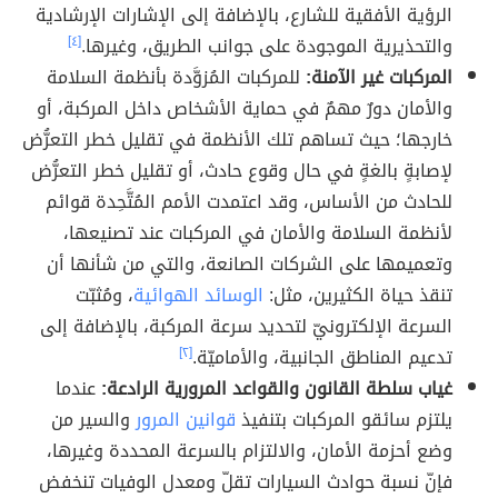
الرؤية الأفقية للشارع، بالإضافة إلى الإشارات الإرشادية
والتحذيرية الموجودة على جوانب الطريق، وغيرها.
[٤]
المركبات غير الآمنة:
للمركبات المُزوَّدة بأنظمة السلامة
والأمان دورٌ مهمٌ في حماية الأشخاص داخل المركبة، أو
خارجها؛ حيث تساهم تلك الأنظمة في تقليل خطر التعرُّض
لإصابةٍ بالغةٍ في حال وقوع حادث، أو تقليل خطر التعرُّض
للحادث من الأساس، وقد اعتمدت الأمم المُتَّحِدة قوائم
لأنظمة السلامة والأمان في المركبات عند تصنيعها،
وتعميمها على الشركات الصانعة، والتي من شأنها أن
تنقذ حياة الكثيرين، مثل:
الوسائد الهوائية
، ومُثبّت
السرعة الإلكترونيّ لتحديد سرعة المركبة، بالإضافة إلى
تدعيم المناطق الجانبية، والأماميّة.
[٢]
غياب سلطة القانون والقواعد المرورية الرادعة:
عندما
يلتزم سائقو المركبات بتنفيذ
قوانين المرور
والسير من
وضع أحزمة الأمان، والالتزام بالسرعة المحددة وغيرها،
فإنّ نسبة حوادث السيارات تقلّ ومعدل الوفيات تنخفض