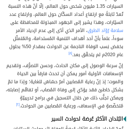
السيارات 1.35 مليون شخص حول العالم، إلّا أنّ هذه النسبة
تُعدّ ثابتةً مع ارتفاع أعداد السكّان حول العالم، وارتفاع عدد
السيّارات، وهذا يشير إلى الجهود المبذولة للمحافظة على
سلامة رُوّاد الطرق
، الأمر الذي أدّى إلى عدم ازدياد الأمر
سوءاً، علماً بأنّ أحد أهداف التنمية المُستدامة، والمُتمثّل
بخفض نِسب الوفاة الناجمة عن الحوادث بمقدار 50% بحلول
عام 2020م لم يتحقّق بعد.
[٨]
إنّ سرعة الوصول إلى مكان الحادث، وحسن التصرُّف، وتقديم
الإسعافات الأولية أمور يمكن أن تحدث فارقاً بين الحياة
والموت؛ إذ إنّ رعاية المُصابين أمرٌ حسّاسٌ للغاية؛ وإذا ما تمّ
بشكل خاطئ فقد يؤدّي إلى وفاة المُصاب، أو تفاقُم إصابته،
ويمكن تجنُّب ذلك من خلال التسجيل في برامج تدريبيّةٍ
مُتخصِّصةٍ في الإسعاف، ورعاية المُصابين من الحوادث.
[٢]
البُلدان الأكثر عُرضة لحوادث السير
تُعدّ البلدان الآتية الأكثر عُرضةً للوفاة إثر حوادث السيّارات