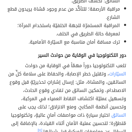
السائق؛ لكشف الطريق.
مراقبة الأرصفة؛ للتأكُّد من عدم وجود مُشاة يريدون قطع
الشارع.
المراقبة المستمرّة للجهة الخلفيّة باستخدام المرآة؛
لمعرفة حالة الطريق في الخلف.
ترك مسافة أمان مناسبة مع السيّارة الأمامية.
دور التكنولوجيا في الوقاية من حوادث السير
تلعب التكنولوجيا دوراً مهمّاً في الوقاية من حوادث
السيّارات
، وتقليل خطر الإصابة، والحفاظ على سلامة كلٍّ من
السائقين، والمشاة، مثل: إرسال إشاراتٍ تحذيريّةٍ قبل وقوع
الاصطدام، وتمكين السائق من تفادي وقوع الحادث،
وتسهيل عمليّة اكتشاف النقاط العمياء في المركبة،
وتحسين أنظمة المكابح، ومنع الانزلاق؛ لذلك يجب على
السائق
اختيار سيارةٍ ذات مواصفات أمانٍ عاليةٍ، وتكنولوجيا
مُتطوّرة؛ لتحسين عملية الأمان أثناء القيادة، بالإضافة إلى
السؤال عن مواصفات المركبة قبل شرائها.
[١٤]