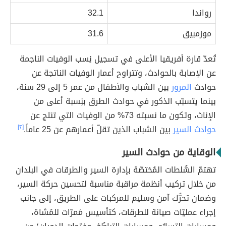
رواندا
32.1
موزمبيق
31.6
تُعدّ قارة أفريقيا الأعلى في تسجيل نِسب الوفيات الناجمة
عن الإصابة بالحوادث، وتتراوح أعمار الوفيات الناتجة عن
حوادث
المرور
بين الشباب والأطفال من عمر 5 إلى 29 سنة،
بينما يتسبّب الذكور في حوادث الطرق بنِسبة أعلى من
الإناث، وتكون ما نسبته 73% من الوفيات التي تنتج عن
حوادث السير
بين الشباب الذين تقلّ أعمارهم عن 25 عاماً.
[٢]
الوقاية من حوادث السير
تهتمّ السُّلطات المُختصّة بإدارة السير والطرقات في البلدان
من خلال تركيب أنظمة مراقبة مناسبة لتحسين حركة السير،
وضمان تحرُّك آمن وسليم للمركبات على الطريق، إلى جانب
إجراء عمليّات صيانة للطرقات، كتأسيس مَمرّات للمُشاة،