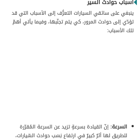
أسباب حوادث السير
ينبغي على سائقي السيارات التعرُّف إلى الأسباب التي قد
تؤدّي إلى حوادث المرور، كي يتم تجنّبها، وفيما يأتي أهمّ
تلك الأسباب:
السرعة:
إنّ القيادة بسرعةٍ تزيد عن السرعة المُقرّرة
للطريق لها أثرٌ كبيرٌ في ارتفاع نِسَب حوادث السّيارات،