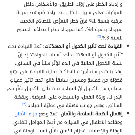
وازدياد الخطر على رُوّاد الطريق، والأشخاص داخل
المركبة، فعلى سبيل المثال عند زيادة مُتوسّط سرعة
مركبة بنسبة 1% فإنّ خطر التعرُّض للتصادُم المُميت
سيزداد بنسبة 4%، كما سيزداد خطر التصادُم الحتميّ
بنسبة 3%.
[٢]
القيادة تحت تأثير الكحول أو المهدّئات:
تُعدّ القيادة تحت
تأثير الكحول أو المهدّئات أحد أسباب الحوادث؛ إذ إنّ
نسبة الكحول العالية في الدم تؤثّر سلباً في السائق،
وقد بيّنت دراسة أُجرِيَت لمُحاكاة عملية القيادة على عيّنةٍ
مُكوّنةٍ من خمسةٍ وعشرين سائقاً كانوا تحت تأثير كمياتٍ
مختلفةٍ من الكحول أنّ القيادة تحت تأثير الكحول تؤثّر في
الإدراك، وردّة الفعل، والسيطرة على المركبة، ويقظة
السائق، وهي جوانب مهمّة في عمليّة القيادة.
[٣]
إهمال أنظمة السلامة والأمان:
يُعدّ وضع
حزام الأمان
ومقاعد الأطفال في السيارة من أهمّ العوامل لتفادي
الوفاة والإصابات؛ فحزام الأمان يقلّل نِسب الوفاة في