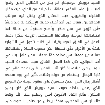
السيد درويش موسيقار، لم يكن من الفنانين الذين ولدوا
أغنياء، بل على العكس تمامًا، بدأ حياته من القاع، حيث مكان
الفقراء والطيبين، حيث المكان الذي يقتل فيه مواهب
الموهوبين، هناك في أحد أحياء مدينة الإسكندرية ولد ونشأ
حتّى تزوج في سن مبكر، وأصبح مسئولًا عن عائلة لها
احتياجاتها اليومية وطلباتها المعيشية، تزوجه مبكرًا دفعة
للعمل في الفرق الموسيقية التي كانت تتجول في الشوارع
باحثةً عن الأفراح حتّى تحيبها، لكن صعوبة الحياة ومتطلباتها
جعلته غير موفقًا في عمله؛ ممّا دفعة للعمل عامل بناء في
أحد المباني، كان هذا العمل الشاق سبب لسعادة السيد
درويش في حياته، إذ كان أثناء العمل يغني بصوت عالي في
غاية الجمال، يستمتع من حوله بغنائه، حتّى في يوم سمعه
أشهر رجال الفن الذين يجلسون على قهوة قريبة من الموقع
الذي يعمل بداخله صوت السيد درويش الذي كان يملئ
المكان، فأثار انتباه الأخوين أمين وسليم عطا الله وهما
جالسان في المقهى، فأخذا يبحثان عن صاحب الصوت حتّى