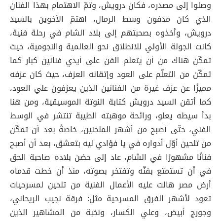
وصلوا إلى مصدره، فكان درويش، وتمّ الاهتمام بهذا الفنان
الذي كان مدفون وسط الرمال، اهتمّ الأخوين بالسيد
درويش، وأخذوه بصحبتهم إلى بلاد الشام في رحلة فنية،
كانت الجولة الأولي للانطلاق نحو العالمية والنجومية، حيث
تمكّن هناك من أن يتعلم الفن على أيدي فنانين كبار كما
تمكّن من التعلّم على العود وإتقانه العزف، حيث كان عزفه
مميزًا عن عزف غيرة من الفنانين الذين يعزفون علي العود،
كما أتقن السيد درويش كتابة النوتة الموسيقية، ومن هنا
بدأ سيطه يعلو، ورائحة موهبته الطيبة تنتشر في الوسط
الفني، حتّى أصبح من أشهر الملحنين، خاصةً بعد أن تمكّن
من تلحين أوّل أدواره في يا فؤادي ليه بتعشق، بعد أن أصبح
فنانًا مشهورًا في الشام، عاد إلى حضن بلاده صاحبة الحق
في أن تستمتع بفنّه وتفتخر بصوته، منذ أن خطت قدماه
أرض مصر هالت عليه الأعمال الفنية من تلحين لمسرحيات
تعود لأشهر الفرق المسرحية مثل: فرقة نجيب الريحاني،
وجورج أبيض، وعلي الكسار، ونخبة من المشاهير الذين