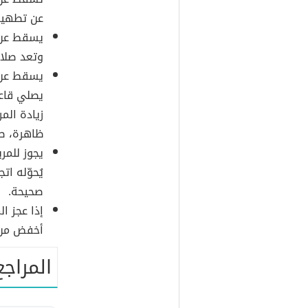
عن تطهيره
يسقط عن 
وتعد صلات
يسقط عن ا
يصلي قاعد
زيادة الم
ظاهرة، صل
يجوز للمر
يُحوّله ات
صحيحة.
إذا عجز ا
أخفض من 
المراجع