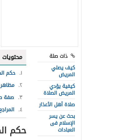
ذات صلة
محتويات
كيف يصلي
١
حكم الص
المريض
٢
مظاهر 
كيفية يؤدي
المريض الصلاة
٣
صفة صل
صلاة أهل الأعذار
٤
المراجع
بحث عن يسر
الإسلام فى
حكم ال
العبادات