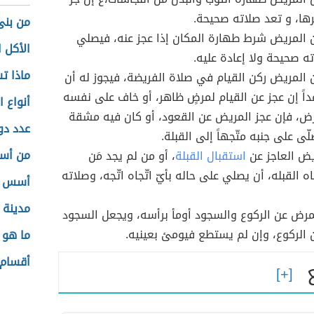
ا، و تعد صلاته صحيحة.
من بنى
المريض شرط طهارة المكان إذا عجز عنه، فيصلي
الأكل 
ه صحيحة ولا إعادة عليه.
ماذا ت
لمريض ركن القيام في صلاة الفريضة، فيجوز له أن
اً إن عجز عن القيام لمرضٍ ظاهر، أو خاف على نفسه
أنواع ا
رض، فإن عجز المريض عن القعود، أو كان فيه مشقة
عدد دول
ّى على جنبه متّجهاً إلى القبلة.
من أسب
يض العاجز عن
استقبال القبلة
، أو من لم يجد مَن
جاه القبله، أن يصلي على حاله بأيّ اتّجاه اتّجه، وصلاته
أسس وع
مدينة 
لمرض عن الركوع والسجود أومأ برأسه، ويجعل السجود
الركوع، وإن لم يستطع فيومئ بعينيه.
ما هو 
أقسام 