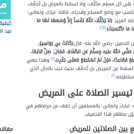
على كل مسلم مكلّف، ولا تسقط بالمرض بل تُخفّف
تناسب مع وضع المسلم وقدرته، فالله -تبارك وتعالى-
ه العزيز:
(لاَ يُكَلِّفُ اللّهُ نَفْساً إِلاَّ وُسْعَهَا لَهَا مَا
كيفية 
َا مَا اكْتَسَبَتْ)
.
[١]
[٢]
عيد ال
 الحصين -رضيَ الله عنه- قال:
(كَانَتْ بي بَوَاسِيرُ،
َ صَلَّى اللهُ عليه وسلَّمَ عَنِ الصَّلَاةِ، فَقالَ: صَلِّ قَائِمًا،
ِعْ فَقَاعِدًا، فإنْ لَمْ تَسْتَطِعْ فَعَلَى جَنْبٍ)،
[٣]
وهذا يعني
ا تسقط عن المريض بل تُخفّف بحيث تجب بالحال الذي
يستطيعه.
[٢]
يسير الصلاة على المريض
ه -تبارك وتعالى- بالمسلمين أن خفف عن مرضاهم في
يّن مظاهر هذا التخفيف.
ع بين الصلاتين للمريض
مقالا