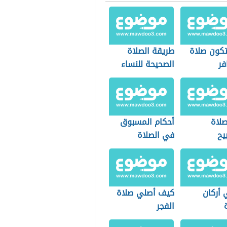
كون صلاة
طريقة الصلاة
فر
الصحيحة للنساء
لاة
أحكام المسبوق
يح
في الصلاة
 أركان
كيف أصلي صلاة
الفجر