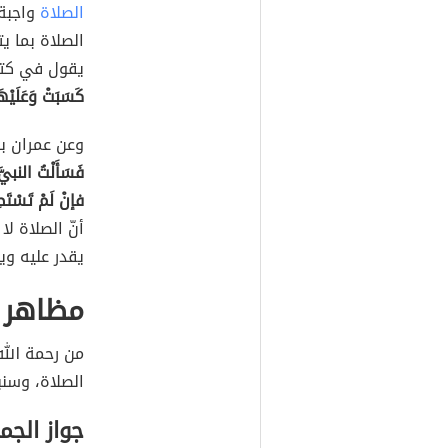
الصلاة
واجبة 
الصلاة بما ي
يقول في كتاب
كَسَبَتْ وَعَلَيْه
وعن عمران بن
فَسَأَلْتُ النبيّ
فإنْ لَمْ تَسْتَط
أنّ الصلاة ل
يقدر عليه و
مظاهر ت
من رحمة الل
الصلاة، وسنب
جواز الجم