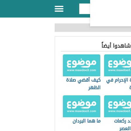
 شاهدوا أيضاً
 الإحرام في
كيف أقضي صلاة
الظهر
د ركعات
ما هما البردان
العصر