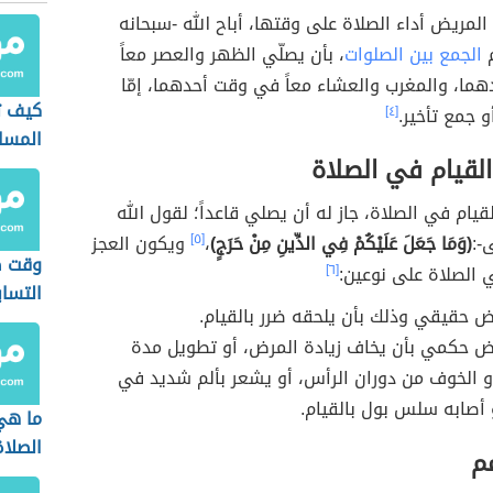
المريض أداء الصلاة على وقتها، أباح الله -سبحانه
م
الجمع بين الصلوات
، بأن يصلّي الظهر والعصر معاً
ما، والمغرب والعشاء معاً في وقت أحدهما، إمّا
كيف ت
 جمع تأخير.
[٤]
المسا
القيام في الصلاة
لقيام في الصلاة، جاز له أن يصلي قاعداً؛ لقول الله
-:
(وَمَا جَعَلَ عَلَيْكُمْ فِي الدِّينِ مِنْ حَرَجٍ)
،
[٥]
ويكون العجز
وقت ص
 الصلاة على نوعين:
[٦]
التساب
ض حقيقي وذلك بأن يلحقه ضرر بالقيام.
ض حكمي بأن يخاف زيادة المرض، أو تطويل مدة
و الخوف من دوران الرأس، أو يشعر بألم شديد في
و أصابه سلس بول بالقيام.
ما هي
الصلاة
مم