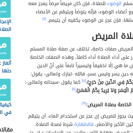
مسلم
الوضوء
للصلاة، فإن كان مريضاً مرضاً يعجز معه
أعضاء الوضوء، فإنّه يتوضأ ويتيمّم عن الأعضاء
لها، فإن عجز عن الوضوء يكفيه أن يتيمم.
[٧]
الإعجا
الصلاة
اة المريض
المريض صفات خاصة، تختلف عن صفة صلاة المسلم
ر على أداء الصلاة أداء كاملاً، وهذه الصفات الخاصة
ألغاز 
ما هي إلًا تخفيفاً وتيسيراً نابعاً على أنّ الدين
حلها
 دين يسر وليس عسر، فالله -تبارك وتعالى- يقول:
يْكُمْ فِي الدِّينِ مِنْ حَرَجٍ)
،
[٥]
كما يقول -سبحانه وتعالى-:
مُ الْيُسْرَ وَلاَ يُرِيدُ بِكُمُ الْعُسْرَ).
[٨]
الخاصة بصلاة المريض:
[٩]
كيفية 
في ال
حيث يجوز للمريض إن عجز عن استخدام الماء، أن يتيمّم
المال
ثين الأكبر والأصغر،
فالطهارة
شرط لصحة الصلاة.
مقالا
لمريض طهارة الثوب والبدن من النجاسات،ع إن جز