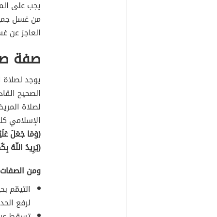
يجب على ال
من غسل جميع 
العاجز عن غس
صفة صل
يوجد لصلاة 
الصحيح القاد
لصلاة المريض 
الإسلامي كله
(وَمَا جَعَلَ عَلَ
(يُرِيدُ اللّهُ بِكُ
ومن الصفات 
التيمّم ب
لرفع الحد
تسقط عن ا