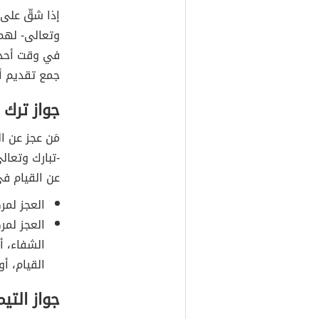
إذا شقّ على 
وتعالى- له
في وقت أحده
جمع تقديم أو
جواز ترك 
مَن عجز عن ا
-تبارك وتعالى
عن القيام في
العجز لمر
العجز لمر
الشفاء، أ
القيام، أ
جواز التي