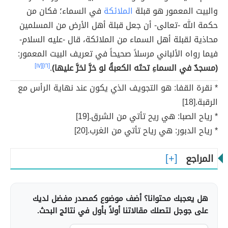
والبيت المعمور هو قبلة
الملائكة
في السماء؛ فكان من
حكمة الله -تعالى- أن جعل قبلة أهل الأرض من المسلمين
محاذية لقبلة أهل السماء من الملائكة، قال -عليه السلام-
فيما رواه الألباني مرسلاً صحيحاً في تعريف البيت المعمور:
(مسجدٌ في السماءِ تحتَه الكعبةُ لو خرَّ لخرَّ عليها)
.
[١٦]
[١٧]
* نقرة القفا: هو التجويف الذي يكون عند نهاية الرأس مع
الرقبة.[18]
* رياح الصبا: هي ريح تأتي من الشرق.[19]
* رياح الدبور: هي رياح تأتي من الغرب.[20]
المراجع
هل يعجبك محتوانا؟ أضف موضوع كمصدر مفضل لديك
على جوجل لتصلك مقالاتنا أولاً بأول في نتائج البحث.