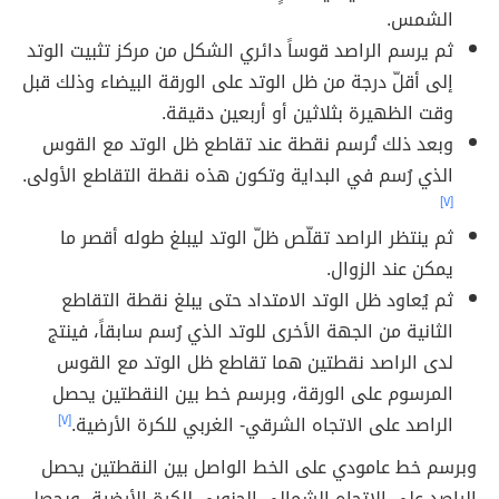
الشمس.
ثم يرسم الراصد قوساً دائري الشكل من مركز تثبيت الوتد
إلى أقلّ درجة من ظل الوتد على الورقة البيضاء وذلك قبل
وقت الظهيرة بثلاثين أو أربعين دقيقة.
وبعد ذلك تُرسم نقطة عند تقاطع ظل الوتد مع القوس
الذي رُسم في البداية وتكون هذه نقطة التقاطع الأولى.
[٧]
ثم ينتظر الراصد تقلّص ظلّ الوتد ليبلغ طوله أقصر ما
يمكن عند الزوال.
ثم يُعاود ظل الوتد الامتداد حتى يبلغ نقطة التقاطع
الثانية من الجهة الأخرى للوتد الذي رُسم سابقاً، فينتج
لدى الراصد نقطتين هما تقاطع ظل الوتد مع القوس
المرسوم على الورقة، وبرسم خط بين النقطتين يحصل
الراصد على الاتجاه الشرقي- الغربي للكرة الأرضية.
[٧]
وبرسم خط عامودي على الخط الواصل بين النقطتين يحصل
الراصد على الاتجاه الشمالي الجنوبي للكرة الأرضية، ويحصل