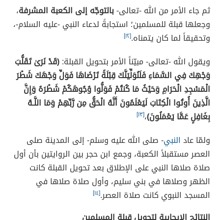
ثم جاء الأمر من الله -تعالى-
بالتوجّه إلى الكعبة المشرفة
،
وجعلها قبلة للمسلمين؛ استجابةً لدعاء النبي -عليه السلام-،
وتحقيقاً لما كان يتمناه.
[١٢]
ويقول الله -تعالى- مبيّناً الأمر بتحويل القبلة:
(قَدْ نَرَىٰ تَقَلُّبَ
وَجْهِكَ فِي السَّمَاءِ فَلَنُوَلِّيَنَّكَ قِبْلَةً تَرْضَاهَا فَوَلِّ وَجْهَكَ شَطْرَ
الْمَسْجِدِ الْحَرَامِ وَحَيْثُ مَا كُنتُمْ فَوَلُّوا وُجُوهَكُمْ شَطْرَهُ وَإِنَّ
الَّذِينَ أُوتُوا الْكِتَابَ لَيَعْلَمُونَ أَنَّهُ الْحَقُّ مِن رَّبِّهِمْ وَمَا اللَّـهُ
بِغَافِلٍ عَمَّا يَعْمَلُونَ)
،
[١٣]
ولمّا عاد
النبي
- صلى الله عليه وسلم- إلى المدينة صلى
العصر مستقبلاً الكعبة، وجمع ابن حجر بين الروايتين بأن أول
صلاة صلاها النبي على الإطلاق بعد تحويل القبلة كانت
الظهر وصلاها في بني سليم، وأول صلاة صلاها في
المسجد النبوي كانت صلاة العصر.
[١٤]
النتائج الإيجابية لتحويل قبلة المسلمين