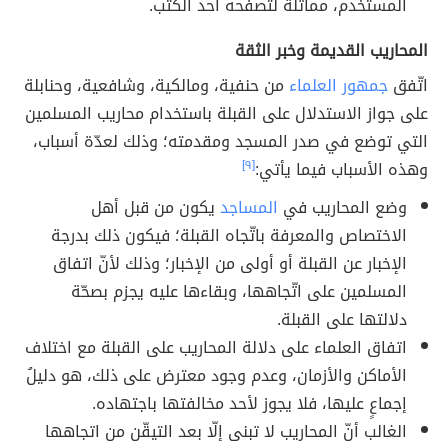
المستخدم، مماثلة لتصفحه أحد الكتب.
المحاريب القديمة وخبر الثقة
اتّفق
جمهور العلماء
من حنفية، ومالكية، وشافعية، وحنابلة
على جواز الاستدلال على القبلة باستخدام محاريب المسلمين
التي توضع في صدر المسجد ومقدمته؛ وذلك لعدّة أسباب،
وهذه الأسباب فيما يأتي:
[٩]
وضع المحاريب في
المساجد
يكون من قبل أهل
الاختصاص والمعرفة باتّجاه القبلة؛ فيكون ذلك بدرجة
الإخبار عن القبلة أو أولى من الإخبار؛ وذلك لأنّ اتفاق
المسلمين على اتّجاهها، وبقاءها عليه يجزم بصحّة
دلالتها على القبلة.
اتفاق العلماء على دلالة المحاريب على القبلة مع اختلاف
الأماكن والأزمان، وعدم وجود معترض على ذلك، هو دليلُ
إجماعٍ عليها، فلا يجوز لأحد مخالفتها باجتهاده.
الغالب أنّ المحاريب لا تبنى إلّا بعد التيقّن من اتجاهها