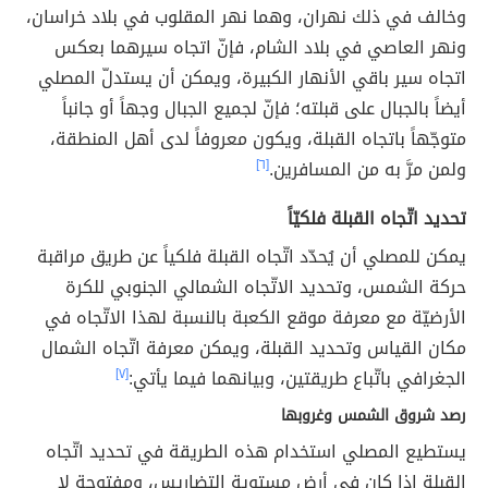
وخالف في ذلك نهران، وهما نهر المقلوب في بلاد خراسان،
ونهر العاصي في بلاد الشام، فإنّ اتجاه سيرهما بعكس
اتجاه سير باقي الأنهار الكبيرة، ويمكن أن يستدلّ المصلي
أيضاً بالجبال على قبلته؛ فإنّ لجميع الجبال وجهاً أو جانباً
متوجّهاً باتجاه القبلة، ويكون معروفاً لدى أهل المنطقة،
ولمن مرَّ به من المسافرين.
[٦]
تحديد اتّجاه القبلة فلكيّاً
يمكن للمصلي أن يُحدّد اتّجاه القبلة فلكياً عن طريق مراقبة
حركة الشمس، وتحديد الاتّجاه الشمالي الجنوبي للكرة
الأرضيّة مع معرفة موقع الكعبة بالنسبة لهذا الاتّجاه في
مكان القياس وتحديد القبلة، ويمكن معرفة اتّجاه الشمال
الجغرافي باتّباع طريقتين، وبيانهما فيما يأتي:
[٧]
رصد شروق الشمس وغروبها
يستطيع المصلي استخدام هذه الطريقة في تحديد اتّجاه
القبلة إذا كان في أرض مستوية التضاريس، ومفتوحة لا