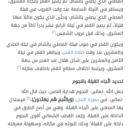
المصلي الذي يصلي بالشام، ثم يسير القمر باتّجاه المشرق،
ويستقر في الليلة السابعة عند وقت الغروب في قبلة
المصلي الذي يصلي بالشام، وحتّى الذي يكون مائلاً عنها
قليلاً، ثم يصير القمر في ليلة الرابع عشر بدراً تامّاً من جهة
المشرق، وذلك قبل غروب الشمس.
[٢]
ويكون القمر في صوب قبلة المصلي بالشام في ليلة الحادي
والعشرين عند وقت
صلاة الفجر
، ويظهر القمر في ليلة
الثامن والعشرين على شكل هلال عند الفجر من جهة
المشرق، ويرتبط اختلاف مطالع القمر باختلاف منازله.
[٢]
تحديد اتّجاه القبلة بالنجوم
جعل الله -تعالى- النجوم هداية للناس، حيث قال الله
-تعالى- في
سورة النحل
:
(وَبِالنَّجمِ هُم يَهتَدونَ)
،
[٣]
فيستدل
بها المصلي على اتّجاه القبلة، وهي من أصح الطرق في
الدلالة على القبلة، ويُعد القطب الشمالي أقوى النجوم
دلالة على القبلة؛ وذلك لثبوته في مكانه، وسهولة معرفته