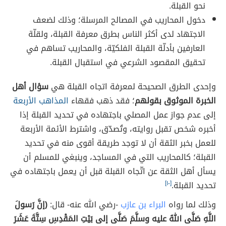
نحو القبلة.
دخول المحاريب في المصالح المرسلة؛ وذلك لضعف
الاجتهاد لدى أكثر الناس بطرق معرفة القبلة، ولقلّة
العارفين بأدلّة القبلة الفلكيّة، والمحاريب تساهم في
تحقيق المقصود الشرعي في استقبال القبلة.
وإحدى الطرق الصحيحة لمعرفة اتجاه القبلة هي
سؤال أهل
الخبرة الموثوق بقولهم
؛ فقد ذهب فقهاء
المذاهب الأربعة
إلى عدم جواز عمل المصلي باجتهاده في تحديد القبلة إذا
أخبره شخص تقبل روايته، وتُصدّق، واشترط الأئمة الأربعة
للعمل بخبر الثقة أن لا توجد طريقة أقوى منه في تحديد
القبلة؛ كالمحاريب التي في المساجد، وينبغي للمسلم أن
يسأل أهل الثقة عن اتّجاه القبلة قبل أن يعمل باجتهاده في
تحديد القبلة.
[١٠]
وذلك لما رواه
البراء بن عازب
-رضي الله عنه- قال:
(إنَّ رَسولَ
اللَّهِ صَلَّى اللهُ عليه وسلَّمَ صَلَّى إلى بَيْتِ المَقْدِسِ سِتَّةَ عَشَرَ