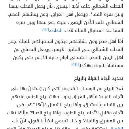
القطب الشمالي خلف أُذنه اليسرى، بأن يجعل القطب بينها
وبين نقرة القفا*، ويجعل أهل العراق، ومن يماثلهم القطب
الشمالي خلف الأُذن اليمنى، بحيث يقع بينها وبين نقرة
القفا عند استقبال القبلة لأداء
الصلاة
.
[٤]
[٥]
أمّا أهل مصر ومن يشاكلهم فيكون استقبالهم للقبلة بجعل
القطب الشمالي على العاتق الأيسر، ويجعل المصلي من
أهل اليمن القطب الشمالي أمام جانبه الأيسر حتى يكون
مستقبلاً للقبلة وهكذا.
[٤]
[٥]
تحديد اتّجاه القبلة بالرياح
تُعدّ الرياح من الوسائل القديمة التي كان يُستدلّ بها على
اتّجاه القبلة؛ فأهل العراق يكون مهبّ رياح الجنوب عندهم
بين القبلة والمشرق، وأمّا رياح الشمال فإنّها تهب في
اتّجاهٍ مقابلٍ لاتّجاه رياح الجنوب، وأمّا رياح الصبا*؛ فإنّها تهب
بين المشرق والقبلة؛ ولذلك تسمى أيضاً بالقبول، لأنّ باب
الكعبة
المشرّفة يكون في مقابلها، ورياح الدبور*؛ فإنّ اتجاه