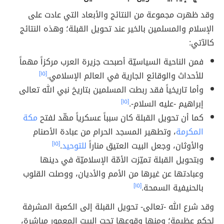
وقد ظهرت مجموعة من النتائج والأبعاد التي عادت على
الإسلام والمسلمين بالخير عند تحويل القبلة؛ وهذه النتائج
كالآتي:
فمن الناحية السياسيّة أصبحت جزيرة العرب مركزاً مهماً
للأحداث والوقائع الجارية في العالم الإسلامي.
[١٥]
وأما تاريخياً فقد ربطت المسلمين بتاريخ نبي الله تعالى
إبراهيم -عليه السلام-.
[١٥]
كما أن تحويل القبلة كان سبباً عسكرياً مهّد لفتح
مكة
المكرمة
، وتطهير المسجد الحرام من عبادة الأصنام
والأوثان، وجعل البيت العتيق مناراً
للتوحيد
.
[١٥]
وبتحويل القبلة تميّزت الأمّة الإسلاميّة في دينها
وعبادتها عن غيرها من الأمم والأديان، ووصلت القلوب
بالحنيفية السمحة.
[١٥]
وقد شرع الله -تعالى- تحويل القبلة إلى الكعبة المشرفة
لحكم عظيمة؛ ومنها وقوعها تحت البيت المعمور مباشرة،