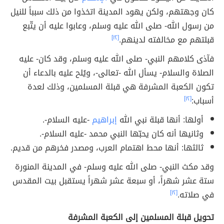
كان وجهتهم، ولكن يهود المدينة اتخذوا من ذلك سبباً للنيل
من رسول الله- صلى الله عليه وسلم، وعابوا عليه أن يتّبع
قبلتهم مع مخالفته لدينهم.
[١٢]
فآذى كلامهم النبي- صلى الله عليه وسلم، وقد كان- عليه
الصلاة والسلام- يسأل الله -تعالى-، ويُلح عليه بالدعاء أن
تكون الكعبة المشرفة هي قبلة المسلمين، وذلك لعدة
أسباب:
[١٢]
أولها: أنها قبلة نبي الله
إبراهيم
-عليه السلام-.
وثانيها أنه كان يحبّها النبي محمد -عليه السلام-.
ثالثها: أنها محط اهتمام العرب، ومصدر فخرهم من قديم.
وقد مكث النبي- صلى الله عليه وسلم- في المدينة المنورة
ستة عشر شهراً، أو سبعة عشر شهراً يستقبل بيت المقدس
في صلاته.
[١٢]
تحويل قبلة المسلمين إلى الكعبة المشرفة