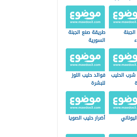
الجبنة
طريقة صنع الجبنة
ء
السورية
 شرب الحليب
فوائد حليب اللوز
ة
للبشرة
اليوناني
أضرار حليب الصويا