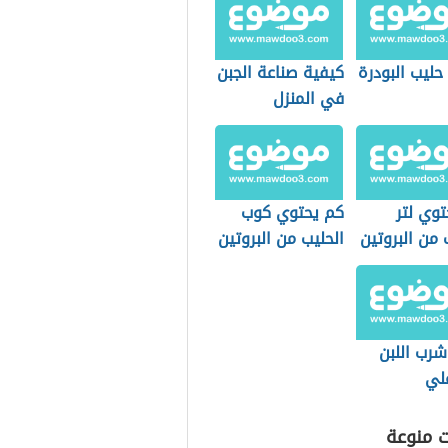
حليب البودرة
كيفية صناعة الجبن
في المنزل
وي لتر
كم يحتوي كوب
 من البروتين
الحليب من البروتين
شرب اللبن
لي
ت منوعة