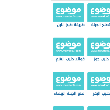
صنع الجبنة
طريقة طبخ اللبن
حليب جوز
فوائد حليب الغنم
حليب البقر
صنع الجبنة البيضاء