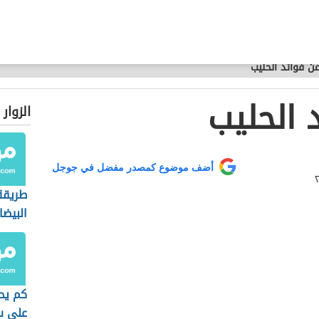
ن فوائد الحليب
 الحليب
الزوار
أضف موضوع كمصدر مفضل في جوجل
طريقة
البيضا
كم يح
على س