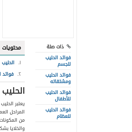
ذات صلة
محتويات
فوائد الحليب
١
الحليب
للجسم
٢
فوائد ا
فوائد الحليب
ومشتقاته
الحليب
فوائد الحليب
للأطفال
يعتبر الحليب
فوائد الحليب
المراحل العم
للعظام
من المكونات
والخلايا بشك