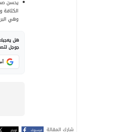
يحسن صحة
الكثافة و
وهي البرو
هل يعجبك 
جوجل لتصلك
أض
شارك المقالة
فيسبوك
تويتر