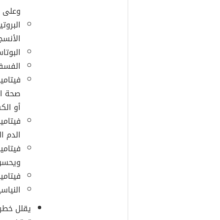
وعلى أ
البروت
الأنسج
البوتا
الفسفو
صحة ال
أو الك
الدم ا
ويحسن 
فيتامين B2 الذي يحول الطعام إلى طا
النياس
يقلل خطر 