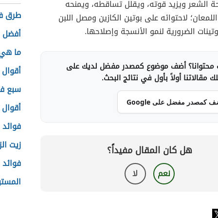
 الشعر ويزيد قوته، ويقلل تساقطه، ويمنحه
طرق فر
اللمعان؛ لاحتوائه على بوتين الكازين ومصل اللبن
تينات الضرورية لنمو الأنسجة وإصلاحها.
أفضل و
ما هي 
محتوانا؟ أضف موضوع كمصدر مفضل لديك على
أقوال م
 مقالاتنا أولاً بأول في نتائج البحث.
سبع فو
ف كمصدر مفضل على Google
أقوال ا
فوائد 
زيت الز
هل كان المقال مفيداً؟
فوائد 
نعم
لا
المست