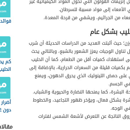
إنزيمات القولون التي تحول المواد الكيميائية غير
 الأمعاء إلى مواد مسببة للسرطان.
عاء من الجراثيم، ويشفي من قرحة المعدة.
فوائد 
حليب بشكل عام
ن؛ حيث أثبتت العديد من الدراسات الحديثة أن شرب
ل تناول الوجبات يعزز الشعور بالشبع، وبالتالي يحث
 استهلاك كميات أقل من الطعام، كما أن الحليب
كم يحت
 بكميات قليلة من السعرات الحرارية، بالإضافة إلى
الحليب
 على حمض اللينوليك الذي يحرق الدهون، ويمنع
في الجسم.
البشرة، كما يمنحها النضارة والحيوية والشباب.
رة بشكل فعال، ويؤخر ظهور التجاعيد، والخطوط
أضرار 
ي الوجه.
دون غ
روق الناتجة عن التعرض لأشعة الشمس لفترات
مقالا