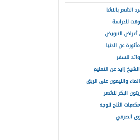
د الشعر بالنشا
قت للدراسة
أعراض التبويض
أثورة عن الدنيا
ائد للسفر
لشيخ زايد عن التعليم
الماء والليمون على الريق
يتون البكر للشعر
مكعبات الثلج للوجه
وى الصرفي