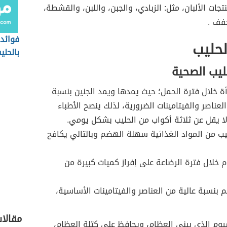
جات الألبان، مثل: الزبادي، والجبن، واللبن، والقشطة،
جفف .
فوائد 
لحليب
بالحلي
ليب الصحية
أة خلال فترة الحمل؛ حيث يمدها ويمد الجنين بنسبة
لعناصر والفيتامينات الضرورية، لذلك ينصح الأطباء
ا يقل عن ثلاثة أكواب من الحليب بشكل يومي.
ليب من المواد الغذائية سهلة الهضم وبالتالي يكافح
م خلال فترة الرضاعة على إفراز كميات كبيرة من
 بنسبة عالية من العناصر والفيتامينات الأساسية،
مقالا
يوم الذي يبني العظام، ويحافظ على كتلة العظام،