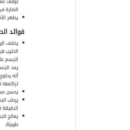
توقف عمل 
الضارة في
يطهر الأم
فوائد ال
يخفف الوز
الحليب قب
الجسم على
يمد الجسم
أنه يحتوي
تراكمها 
يحسن صحة 
يرطب البش
الدقيقة ف
يعالج الح
طويلة.