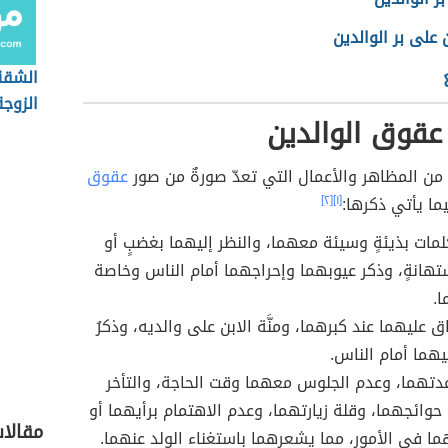
 على بر الوالدين
الشقة
الزوجة
عقوق الوالدين
من المظاهر والأعمال التي تعدّ صورةٌ من صور
عقوق
ما يأتي ذكرها:
[١]
[٢]
كلمات بذيئةٍ وسيئة معهما، والنظر إليهما بغضبٍ أو
استهانةٍ، وذكر عيوبهما وإحراجهما أمام الناس وخاصة
ا.
ق عليهما عند كبرهما، ومنَّة الابن على والديه، وذكرُ
يهما أمام الناس.
تهما، وعدم الجلوس معهما وقت الحاجة، والتأخر
وائجهما، وقلة زيارتهما، وعدم الاهتمام برأيهما أو
مقالا
ا في الأمور، مما يشعرهما باستغناء الولد عنهما.