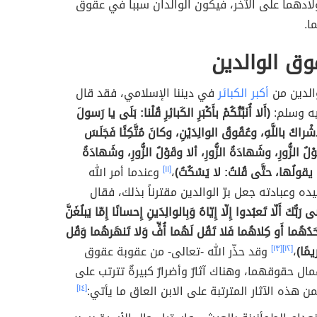
ولادهما على الآخر، فيكون الوالدان سبباً في عقوق
ا.
وق الوالدين
الدين من
أكبر الكبائر
في ديننا الإسلامي، فقد قال
يه وسلم:
(أَلا أُنَبِّئُكُمْ بأَكْبَرِ الكَبائِرِ قُلْنا: بَلَى يا رَسولَ
إشْراكُ باللَّهِ، وعُقُوقُ الوالِدَيْنِ، وكانَ مُتَّكِئًا فَجَلَسَ
ُ الزُّورِ، وشَهادَةُ الزُّورِ، ألا وقَوْلُ الزُّورِ، وشَهادَةُ
لَ يقولُها، حتَّى قُلتُ: لا يَسْكُتُ)
،
[١١]
وعندما أمر الله
ده وعبادته جعل برّ الوالدين مقترناً بذلك، فقال
رَبُّكَ أَلّا تَعبُدوا إِلّا إِيّاهُ وَبِالوالِدَينِ إِحسانًا إِمّا يَبلُغَنَّ
أَحَدُهُما أَو كِلاهُما فَلا تَقُل لَهُما أُفٍّ وَلا تَنهَرهُما وَقُل
يمًا)
،
[١٢]
[١٣]
وقد حذّر الله -تعالى- من عقوبة عقوق
مال حقوقهما، وهناك آثارٌ وأضرارٌ كبيرةٌ تترتب على
 هذه الآثار المترتبة على الابن العاق ما يأتي:
[١٤]