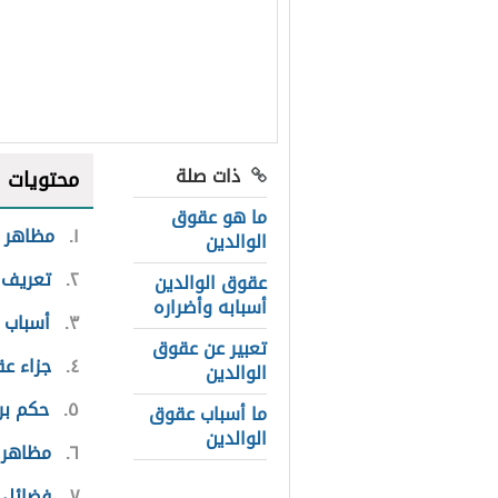
ذات صلة
محتويات
ما هو عقوق
١
مظاهر ع
الوالدين
٢
تعريف 
عقوق الوالدين
أسبابه وأضراره
٣
أسباب 
تعبير عن عقوق
٤
جزاء عق
الوالدين
٥
حكم بر 
ما أسباب عقوق
الوالدين
٦
مظاهر ب
٧
فضائل ب