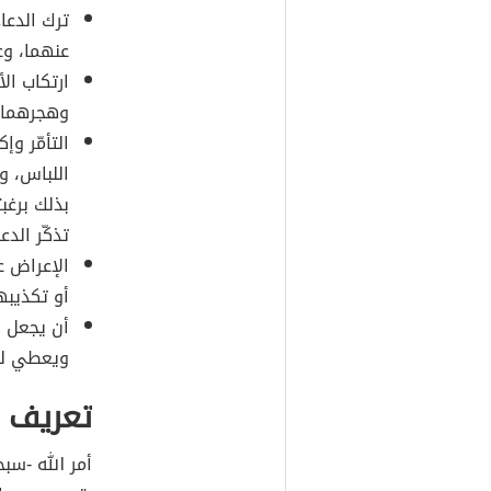
ترك الدعا
عنهما، وع
ارتكاب ال
وهجرهما و
التأمّر و
اللباس، و
بذلك برغب
تذكّر الدع
الإعراض ع
أو تكذيبه
أن يجعل ال
ويعطي لن
تعريف ع
أمر الله -سبح