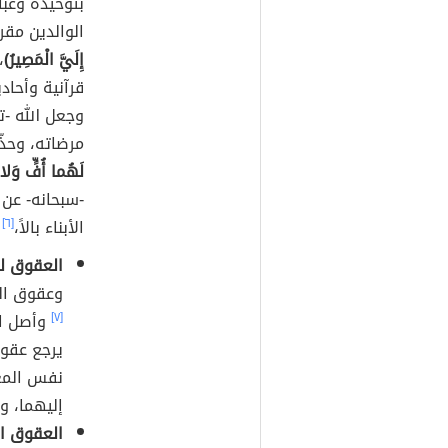
بتوحيده وعبا
الوالدين مقر
إِلَيَّ الْمَصِيرُ)
،
قرآنية وأحاد
وجعل الله -ت
مرضاته، وحذّ
لَهُما أُفٍّ وَلا
-سبحانه- عن 
الأبناء بالاً،
[٦]
و
العقوق ل
وعقوق ال
[٧]
وأصل ال
يرجع عقو
نفس المع
إليهما، وض
العقوق ا