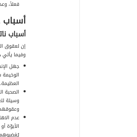
فعلاً، وع
أسباب ع
أسباب نات
إن لعقوق الوا
وفيما يأتي ذ
جهل الإنس
الوخيمة سو
العظيمة.
الصحبة ال
وسيلة لتع
وعقوقهم
عدم الاهتم
الأبوّة أ
يُغضبوهم 