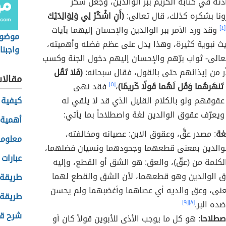
دته في كتابه الكريم ببر الوالدين، وجعل شكر
ونا بشكره كذلك، قال تعالى:
(أَنِ اشْكُرْ لِي وَلِوَالِدَيْكَ
[٤]
وقد ورد الأمر ببر الوالدين والإحسان إليهما بآيات
موضوع
يث نبوية كثيرة، وهذا يدل على عظم فضله وأهميته،
واجبنا
عالى- ثواب برّهم والإحسان إليهم دخول الجنة وكسب
ر من إيذائهم حتى بالقول، فقال سبحانه:
(فَلا تَقُل
مقالا
 تَنهَرهُما وَقُل لَهُما قَولًا كَريمًا)
،
[٥]
فقد نهى
عقوقهم ولو بالكلام القليل الذي قد لا يلقي له
كيفية 
يعرّف عقوق الوالدين لغة واصطلاحاً بما يأتي:
أهمية 
غة
: مصدر عقَّ، وعقوق الابن: عصيانه ومخالفته،
معلوما
والدين بمعنى قطعهما وجحودهما ونسيان فضلهما،
عبارات
كلمة من (عقّ)، والعق: هو الشق أو القطع، وإليه
ق الوالدين وهو قطعهما، لأن الشق والقطع لهما
طريقة 
نى، وعق والديه أي عصاهما وأغضبهما ولم يحسن
طريقة 
ده البر.
[٨]
[٩]
شرح قص
صطلاحا
: هو كل ما يوجب الأذى للأبوين قولاً كان أو