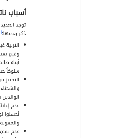
أسباب نات
توجد العديد 
ذكر بعضها:
[٢]
التربية غي
وقيمٍ بعي
أبناءً صال
سلوكاً حسن
التمييز ب
والشحناء
الوالدين 
عدم إعانة 
أحسنوا لو
والمعونة 
عدم تقوى 