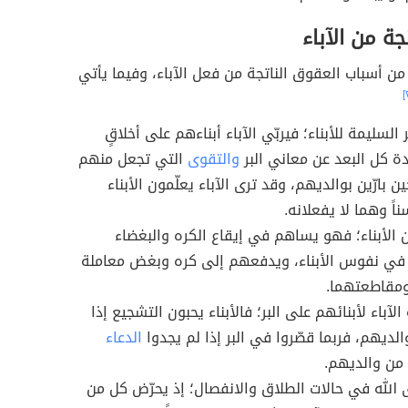
جة من الآباء
من أسباب العقوق الناتجة من فعل الآباء، وفيما يأتي
ر السليمة للأبناء؛ فيربّي الآباء أبناءهم على أخلاقٍ
دة كل البعد عن معاني البر
والتقوى
التي تجعل منهم
حين بارّين بوالديهم، وقد ترى الآباء يعلّمون الأبناء
اً وهما لا يفعلانه.
ين الأبناء؛ فهو يساهم في إيقاع الكره والبغضاء
 في نفوس الأبناء، ويدفعهم إلى كره وبغض معاملة
ومقاطعتهما.
الآباء لأبنائهم على البر؛ فالأبناء يحبون التشجيع إذا
الديهم، فربما قصّروا في البر إذا لم يجدوا
الدعاء
من والديهم.
الله في حالات الطلاق والانفصال؛ إذ يحرّض كل من