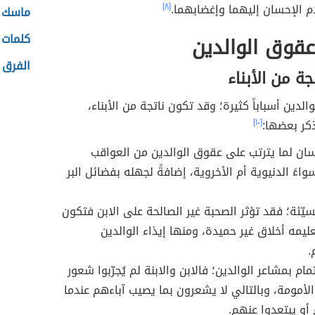
دم الإحسان إليهما وإغضابهما.
[٨]
ماسك ا
كلمات 
قوق الوالدين
الفرق ب
جة من الأبناء
لدين أسباباً كثيرة؛ وقد تكون ناتجة من الأبناء،
كر بعضها:
[١٠]
ان لما يترتب على عقوق الوالدين من العواقب
اءً الدنيوية أم الأخروية، إضافةً لجهله بفضائل البر
سيّئة؛ فقد تؤثر الصحبة غير الصالحة على الابن فتكون
ليمه أخلاق غير حميدة، ومنها إيذاء الوالدين
.
ام بمشاعر الوالدين؛ فالابن والابنة لم يُجرّبوا شعور
و الأمومة، وبالتالي لا يشعرون بما يصيب آباءهم عندما
أو يبتعدوا عنهم.