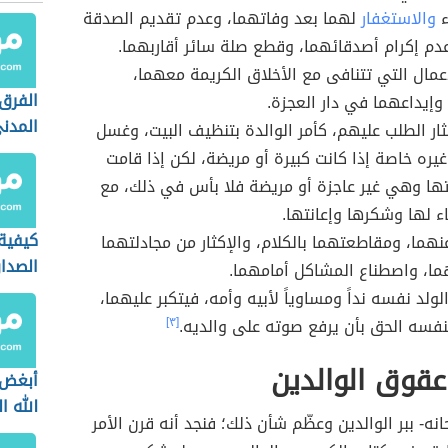
ء
والاستغفار
لهما بعد وفاتهما، وعدم تقديم الصدقة
دم إكرام أصدقائهما، وقطع صلة سائر أقاربهما.
أعمال التي تتنافى مع الأخلاق الكريمة معهما،
الفرق 
إيداعهما في دار العجزة.
المدني
إكثار الطلب عليهم، كأمر الوالدة بتنظيف البيت، وغسل
الشرع
غيره خاصة إذا كانت كبيرة أو مريضة، لكن إذا قامت
تها وهي غير عاجزة أو مريضة فلا بأس في ذلك، مع
اء لها وشكرها وإعانتها.
كيفية
نهما، ومقاطعتهما بالكلام، والإكثار من مجادلتهما
الصدا
ما، واصطناع المشاكل أمامهما.
ولد نفسه نداً ومساوياً لأبيه وأمه، فيتكبر عليهما،
فسه الحق بأن يرفع صوته على والديه.
[٣]
قوق الوالدين
أبغض ا
الله ا
انه- ببر الوالدين وعظّم شأن ذلك؛ فنجد أنه قرن الأمر