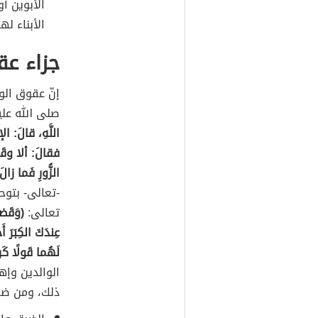
الأبوين أ
الأبناء لهم
جزاء عق
إنّ عقوق الو
صلى الله عل
اللَّهِ، قالَ: ال
فقالَ: ألا وقَوْل
الزُّورِ فَما زا
-تعالى- بتوحي
تعالى:
(وَقَضى 
عِندَكَ الكِبَرَ 
لَهُما قَولًا كَر
الوالدين وإه
ذلك، ومن ضمن