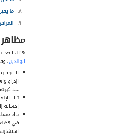
٨
ما يعين
٩
المراجع
مظاهر 
هناك العديد 
الوالدين
، وفي
التفوّه ب
ازدراءٍ و
عند كبرهم
ترك الإنفا
إحسانه إل
ترك مساعد
في قضاء ح
استشارتهم