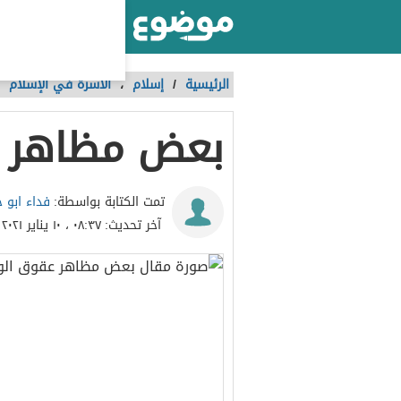
أكبر موقع عربي بالعالم
الرئيسية
/
إسلام
،
الأسرة في الإسلام
بعض مظاهر ع
فداء ابو
تمت الكتابة بواسطة:
آخر تحديث:
٠٨:٣٧ ، ١٠ يناير ٢٠٢١