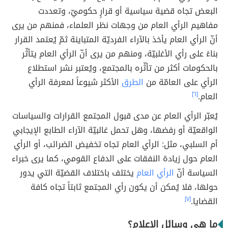
البعض تجاه قضية سياسية أو قرارٍ حكوميّ، وتعددت
مفاهيم الرأي العام من وجهات نظر العلماء، فمنهم من يرى
أنّ الرأي العام يأخذ بالآراء الفرديّة المتباينة ثمّ يُعتمد القرار
بناءً على رأي الأغلبيّة، ومنهم من يرى أنّ الرأي العام يتأثّر
بالحكومات أكثر من تأثّره بالمجتمع، ويُعتبر نشر استطلاع
الرأي على العامّة من
الطرق
الأكثر شيوعاً لمعرفة الرأي
العام.
[٦]
يُعبّر الرأي العام عن مدى قبول المجتمع القرارات والسياسات
الواقعيّة أو رفضها، وهل تحمل غالبيّة الآراء الطابع الإيجابي
أم السلبي، مثل: الرأي العام تجاه تخفيض الضرائب، أو الرأي
العام حول زيادة النفقات على الدفاع القومي، كما يرى خبراء
السياسة أنّ
الرأي العام
يختلف باختلاف القضيّة التي يدور
حولها، فلا يُمكن أن يكون رأي المجتمع ثابتاً تجاه كافة
القضايا.
[٧]
ما هي وسائل الإعلام؟