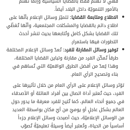
فهي لا تهتم فقط بالقضايا السياسية وإنما تهتم
بالأمور التنمويّة داخل البلاد أيضاً.
الاطلاع ومتابعة القضايا:
تتميّز وسائل الإعلام بأنّها على
اطلاع دائم بالقضايا والمشكلات المجتمعية، وأنّها تُغطّي
تلك القضايا بشكل كامل وتُتابعها بحيث تنشر أحدث
التطورات فيها باستمرار.
توفير وسائل المقارنة للفرد:
تُعدّ وسائل الإعلام المختلفة
طرقاً تُمكّن الفرد من مقارنة وتباين القضايا المختلفة،
وهذا يُعدّ من أفضل الطرق الواقعيّة التي تُساهم في
بناء وتصحيح الرأي العام.
تؤثر وسائل الإعلام على الرأي العام من خلال تأثيرها على
الفرد، حيث تُعتبر أداة اتصال بين أفراد العائلة أو الأصدقاء
في جميع أنحاء العالم، كما تُتيح للفرد معرفة ما يدور حول
العالم بشكل عاجلٍ أو يوميّ من أيّ مكان بواسطة العديد
من الوسائل الإعلاميّة، حيث أصبحت وسائل الإعلام جزءاً
أساسياً من الحياة، وتُعتبر أيضاً وسيلةً تعليميّةً تُصوّب