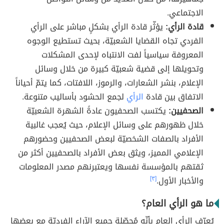
الاجتماعي.
قادة الرأي:
يؤثّر قادة الرأي بشكلٍ مباشر على الرأي
الفردي تجاه القضايا الشعبيّة، بحيث تستطيع الوجوه
المعروفة سياسياً لفت الانتباه لإحدى المشكلات
وتحويلها إلى قضية شعبيّة كبيرة من خلال وسائل
الإعلام، بنشر الشعارات، والرموز، اللافتات، كما يتمّ أحياناً
الاتفاق بين قادة
الرأي
لجمع الحشود بأساليب متنوعة.
الصحفيين:
يكتسب الصحفيون عادةً الشهرة الشعبيّة
خلال ظهورهم على وسائل الإعلام، حيث يُعجب غالبية
الأفراد بالصفات الشخصيّة لبعض الصحفيين وحضورهم
الإعلامي المميز، ويثق بعض الأفراد بالصحفيين أكثر من
ثقتهم بالمؤسسة نفسها ويعتبرنهم مصدر المعلومات
والأخبار الأول.
[٣]
ما هو الرأي العام؟
يُعرّف الرأي العام بأنّه مُحصّلة جميع الآراء الفرديّة مع بعضها