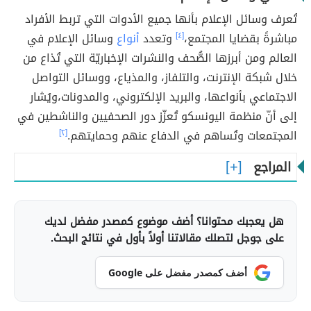
تُعرف وسائل الإعلام بأنها جميع الأدوات التي تربط الأفراد
مباشرةً بقضايا المجتمع،
[٤]
وتعدد
أنواع
وسائل الإعلام في
العالم ومن أبرزها الصُّحف والنشرات الإخباريّة التي تُذاع من
خلال شبكة الإنترنت، والتلفاز، والمذياع، ووسائل التواصل
الاجتماعي بأنواعها، والبريد الإلكتروني، والمدونات،ويُشار
إلى أنّ منظمة اليونسكو تُعزّز دور الصحفيين والناشطين في
المجتمعات وتُساهم في الدفاع عنهم وحمايتهم.
[٢]
المراجع
هل يعجبك محتوانا؟ أضف موضوع كمصدر مفضل لديك
على جوجل لتصلك مقالاتنا أولاً بأول في نتائج البحث.
أضف كمصدر مفضل على Google