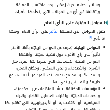
وسائل الإعلام، حيث يُمكن البحث واكتساب المعرفة
وإتقانها في أيّ من المجالات التي يتعلّمها الأفراد.
العوامل المؤثرة على الرأي العام
تتنوّع العوامل التي يُمكنها
التأثير
على الرأي العام، ومنها
ما يأتي:
[١]
العوامل البيئية:
يُعرف عن العوامل البيئيّة بأنّها الأكثر
تأثيراً على رأي الأفراد حول قضية معيّنة، وأهمّها
العوامل البيئيّة الاجتماعية التي ينخرط بها الفرد، مثل:
الأسرة، والأصدقاء، والحي السكني، ومكان العمل،
والمدرسة، والمجتمع، بحيث يتّخذ الفرد قراراً يتناسب مع
طبيعة بيئته التي ينتمي لها.
المؤسسات المختلفة:
تنشُر المنظمات غير الحكوميّة،
والجماعات الدينيّة، ونقابات العاملين القضايا والآراء
السياسية، أو الاقتصادية، أو الأيديولوجية التي تهتم بها
جماهيرها، من خلال العديد من وسائل التواصل