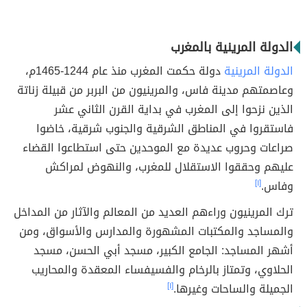
الدولة المرينية بالمغرب
الدولة المرينية
دولة حكمت المغرب منذ عام 1244-1465م،
وعاصمتهم مدينة فاس، والمرينيون من البربر من قبيلة زناتة
الذين نزحوا إلى المغرب في بداية القرن الثاني عشر
فاستقروا في المناطق الشرقية والجنوب شرقية، خاضوا
صراعات وحروب عديدة مع الموحدين حتى استطاعوا القضاء
عليهم وحققوا الاستقلال للمغرب، والنهوض لمراكش
وفاس.
[١]
ترك المرينيون وراءهم العديد من المعالم والآثار من المداخل
والمساجد والمكتبات المشهورة والمدارس والأسواق، ومن
أشهر المساجد: الجامع الكبير، مسجد أبي الحسن، مسجد
الحلاوي، وتمتاز بالرخام والفسيفساء المعقدة والمحاريب
الجميلة والساحات وغيرها.
[١]