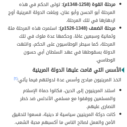
مرحلة القوة (1258-1348م):
تولى الحكم في هذه
المرحلة أبو الحسن وأبو عنان، وبلغت الدولة المرينية أوج
ازدهارها في تلك المرحلة.
مرحلة الضعف (1348-1526م):
استمرت هذه المرحلة مئة
وثمانية وسبعين عامًا، وحكمها عدة ملوك في تلك
المرحلة، كما سيطر الوطاسيون على الحكم، وانتهت
الدولة بسقوطها في عهد السلطان أبي حسون
الوطاسي.
الأسس التي قامت عليها الدولة المرينية
اتخذ المرينيون مبادئ وأسس عدة لدولتهم فيما يأتي:
[٢]
استند المرينيون إلى الدين، فكانوا حماة الإسلام
والمسلمين ووقفوا مع مسلمي الأندلس ضد خطر
النصارى عليهم.
كانت حركة المرينيين سياسية لا دينية، فسعوا لتحقيق
الأمن والعمل لصالح الناس ما أكسبهم محبة الشعب.