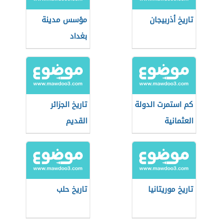
تاريخ أذربيجان
مؤسس مدينة
بغداد
كم استمرت الدولة
تاريخ الجزائر
العثمانية
القديم
تاريخ موريتانيا
تاريخ حلب