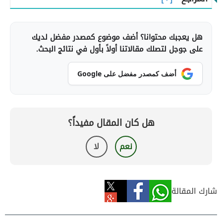
هل يعجبك محتوانا؟ أضف موضوع كمصدر مفضل لديك
على جوجل لتصلك مقالاتنا أولاً بأول في نتائج البحث.
أضف كمصدر مفضل على Google
هل كان المقال مفيداً؟
نعم
لا
شارك المقالة