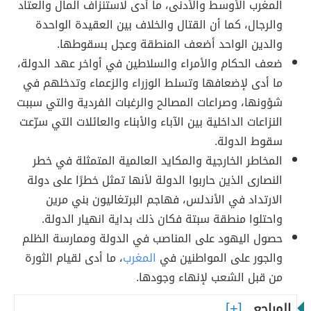
المغرب الأوسط والأدنى، ما أدى لاستنزاف المال والعتاد
والرجال، كما أن القتال والخلاف بين العقيدة الواحدة
والدين الواحد أضعف المنطقة وعجل بسقوطها.
ضعف الحكام والأمراء والسلاطين في أواخر عهد الدولة،
ما أدى لإضعافها وتسلط الوزراء والزعماء وتدخلهم في
شؤونها، وصراعات المصالح والرغبات الفردية والتي سببت
النزاعات الداخلية بين الآباء والأبناء والعائلات التي سرّعت
سقوط الدولة.
المخاطر الخارجية والمكايد العالمية المتمثلة في خطر
النصارى الذين حاربوا الدولة لأنها تمثل خطرًا على دولة
الارتداد في الأندلس، فهاجم البرتغاليون بني مرين
واحتلوا منطقة سبتة فكان ذلك بداية انهيار الدولة.
حصول اليهود على المناصب في الدولة وممارسة الظلم
والجور على المواطنين في
المغرب
، ما أدى لقيام الثورة
من قبل الشعب لإنهاء وجودها.
المراجع