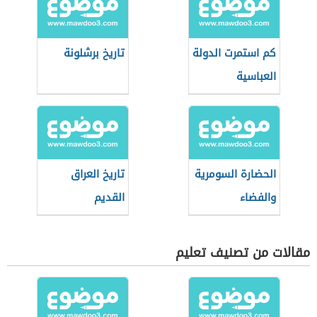
كم استمرت الدولة
تاريخ برشلونة
العباسية
الحضارة السومرية
تاريخ العراق
والفضاء
القديم
مقالات من تصنيف تعليم