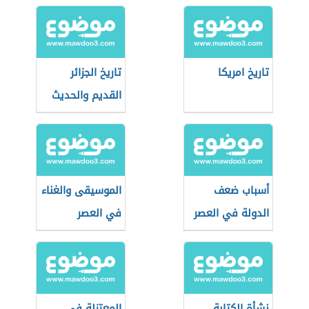
تاريخ امريكا
تاريخ الجزائر
القديم والحديث
أسباب ضعف
الموسيقى والغناء
الدولة في العصر
في العصر
العباسي الثاني؟
العباسي الأول
نشأة الكتابة
المعتزلة في