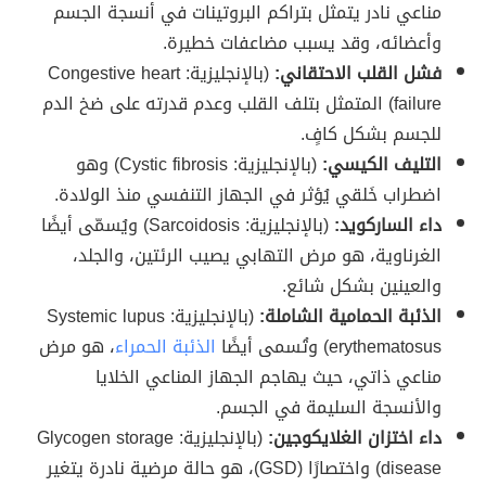
مناعي نادر يتمثل بتراكم البروتينات في أنسجة الجسم
وأعضائه، وقد يسبب مضاعفات خطيرة.
فشل القلب الاحتقاني:
(بالإنجليزية: Congestive heart
failure) المتمثل بتلف القلب وعدم قدرته على ضخ الدم
للجسم بشكل كافٍ.
التليف الكيسي:
(بالإنجليزية: Cystic fibrosis) وهو
اضطراب خَلقي يُؤثر في الجهاز التنفسي منذ الولادة.
داء الساركويد:
(بالإنجليزية: Sarcoidosis) ويُسمّى أيضًا
الغرناوية، هو مرض التهابي يصيب الرئتين، والجلد،
والعينين بشكل شائع.
الذئبة الحمامية الشاملة:
(بالإنجليزية: Systemic lupus
erythematosus) وتُسمى أيضًا
الذئبة الحمراء
، هو مرض
مناعي ذاتي، حيث يهاجم الجهاز المناعي الخلايا
والأنسجة السليمة في الجسم.
داء اختزان الغلايكوجين:
(بالإنجليزية: Glycogen storage
disease) واختصارًا (GSD)، هو حالة مرضية نادرة يتغير