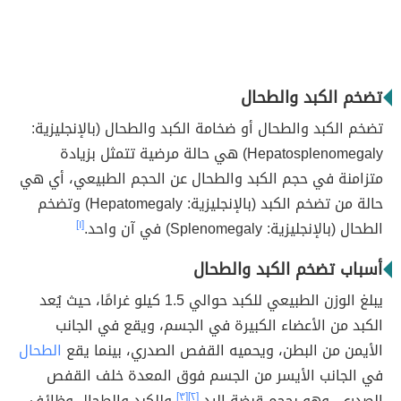
تضخم الكبد والطحال
تضخم الكبد والطحال أو ضخامة الكبد والطحال (بالإنجليزية:
Hepatosplenomegaly) هي حالة مرضية تتمثل بزيادة
متزامنة في حجم الكبد والطحال‏ عن الحجم الطبيعي، أي هي
حالة من تضخم الكبد (بالإنجليزية: Hepatomegaly) وتضخم
الطحال (بالإنجليزية: Splenomegaly) في آن واحد.
[١]
أسباب تضخم الكبد والطحال
يبلغ الوزن الطبيعي للكبد حوالي 1.5 كيلو غرامًا، حيث يُعد
الكبد من الأعضاء الكبيرة في الجسم، ويقع في الجانب
الأيمن من البطن، ويحميه القفص الصدري، بينما يقع
الطحال
في الجانب الأيسر من الجسم فوق المعدة خلف القفص
الصدري، وهو بحجم قبضة اليد،
[٢]
[٣]
وللكبد والطحال وظائف