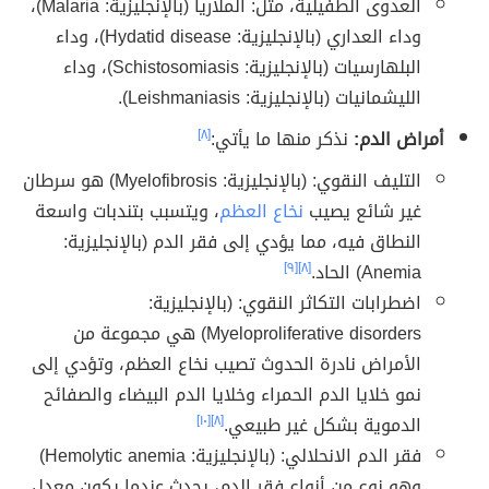
العدوى الطفيلية، مثل: الملاريا (بالإنجليزية: Malaria)،
وداء العداري (بالإنجليزية: Hydatid disease)، وداء
البلهارسيات (بالإنجليزية: Schistosomiasis)، وداء
الليشمانيات (بالإنجليزية: Leishmaniasis).
أمراض الدم:
نذكر منها ما يأتي:
[٨]
التليف النقوي: (بالإنجليزية: Myelofibrosis) هو سرطان
غير شائع يصيب
نخاع العظم
، ويتسبب بتندبات واسعة
النطاق فيه، مما يؤدي إلى فقر الدم (بالإنجليزية:
Anemia) الحاد.
[٨]
[٩]
اضطرابات التكاثر النقوي: (بالإنجليزية:
Myeloproliferative disorders) هي مجموعة من
الأمراض نادرة الحدوث تصيب نخاع العظم، وتؤدي إلى
نمو خلايا الدم الحمراء وخلايا الدم البيضاء والصفائح
الدموية بشكل غير طبيعي.
[٨]
[١٠]
فقر الدم الانحلالي: (بالإنجليزية: Hemolytic anemia)
وهو نوع من أنواع فقر الدم، يحدث عندما يكون معدل