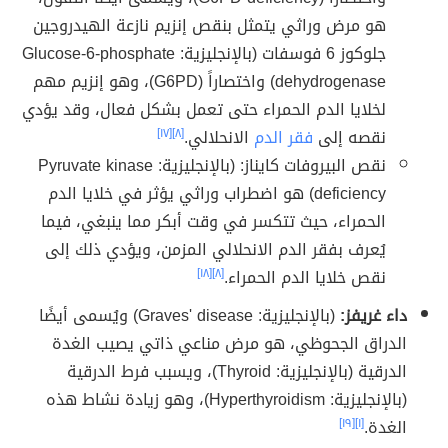
هو مرض وراثي يتمثل بنقص إنزيم نازعة الهيدروجين
جلوكوز 6 فوسفات (بالإنجليزية: Glucose-6-phosphate
dehydrogenase)‏ واختصاراً (G6PD)، وهو إنزيم مهم
لخلايا الدم الحمراء حتى تعمل بشكل فعال، وقد يؤدي
نقصه إلى
فقر الدم
الانحلالي.
[٨]
[١٧]
نقص البيروفات كايناز: (بالإنجليزية: Pyruvate kinase
deficiency) هو اضطراب وراثي يؤثر في خلايا الدم
الحمراء، حيث تتكسر في وقت أبكر مما ينبغي، فيما
يُعرف بفقر الدم الانحلالي المزمن، ويؤدي ذلك إلى
نقص خلايا الدم الحمراء.
[٨]
[١٨]
داء غريفز:
(بالإنجليزية: Graves' disease) ويُسمى أيضًا
الدراق الجحوظي، هو مرض مناعي ذاتي يصيب الغدة
الدرقية (بالإنجليزية: Thyroid)، ويسبب فرط الدرقية
(بالإنجليزية: Hyperthyroidism)، وهو زيادة نشاط هذه
الغدة.
[١]
[١٩]