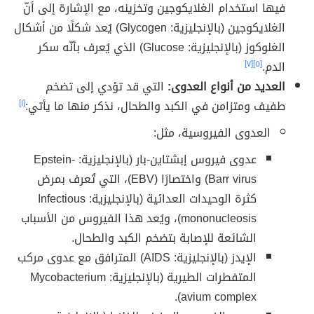
فيها استخدام الغلايكوجين وتخزينه، مع الإشارة إلى أنّ
الغلايكوجين (بالإنجليزية: Glycogen) يُعد شكلًا من أشكال
الغلوكوز (بالإنجليزية: Glucose) الذي يُعرف بأنّه سكر
الدم.
[٥]
[٧]
العديد من أنواع العدوى:
التي قد تؤدي إلى تضخم
طفيف ومتزامن في الكبد والطحال، نذكر منها ما يأتي:
[١]
العدوى الفيروسية، مثل:
عدوى فيروس إبشتاين-بار (بالإنجليزية: Epstein-
Barr virus) واختصارًا (EBV)، التي تُعرف بمرض
كثرة الوحيدات العدائية (بالإنجليزية: Infectious
mononucleosis)‏، ويُعد هذا الفيروس من الأسباب
الشائعة للإصابة بتضخم الكبد والطحال.
الإيدز (بالإنجليزية: AIDS) المترافق مع عدوى مركب
المتفطرات الطيرية (بالإنجليزية: Mycobacterium
avium complex).