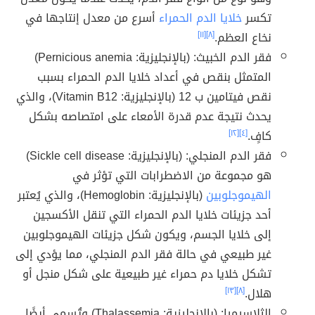
تكسر
خلايا الدم الحمراء
أسرع من معدل إنتاجها في
نخاع العظم.
[٨]
[١١]
فقر الدم الخبيث: (بالإنجليزية: Pernicious anemia)
المتمثل بنقص في أعداد خلايا الدم الحمراء بسبب
نقص فيتامين ب 12 (بالإنجليزية: Vitamin B12)، والذي
يحدث نتيجة عدم قدرة الأمعاء على امتصاصه بشكل
كافٍ.
[٤]
[١٢]
فقر الدم المنجلي: (بالإنجليزية: Sickle cell disease)
هو مجموعة من الاضطرابات التي تؤثر في
الهيموجلوبين
(بالإنجليزية: Hemoglobin)، والذي يُعتبر
أحد جزيئات خلايا الدم الحمراء التي تنقل الأكسجين
إلى خلايا الجسم، ويكون شكل جزيئات الهيموجلوبين
غير طبيعي في حالة فقر الدم المنجلي، مما يؤدي إلى
تشكل خلايا دم حمراء غير طبيعية على شكل منجل أو
هلال.
[٨]
[١٣]
الثلاسيميا: (بالإنجليزية: Thalassemia) وتُسمى أيضًا