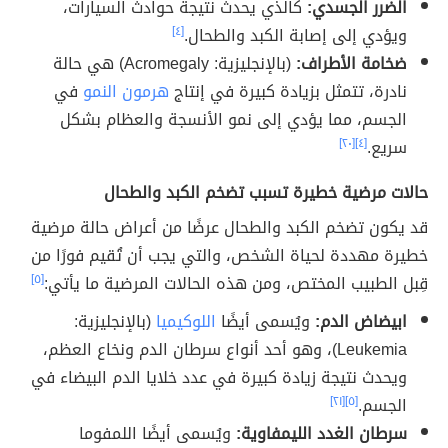
الضرر الجسدي:
كالذي يحدث نتيجة حوادث السيارات،
ويؤدي إلى إصابة الكبد والطحال.
[٤]
ضخامة الأطراف:
(بالإنجليزية: Acromegaly) هي حالة
نادرة، تتمثل بزيادة كبيرة في إنتاج
هرمون النمو
في
الجسم، مما يؤدي إلى نمو الأنسجة والعظام بشكل
سريع.
[٤]
[٢٠]
حالات مرضية خطيرة تسبب تضخم الكبد والطحال
قد يكون تضخم الكبد والطحال عرضًا من أعراض حالة مرضية
خطيرة مهددة لحياة الشخص، والتي يجب أن تُقيم فورًا من
قِبل الطبيب المختص، ومن هذه الحالات المرضية ما يأتي:
[٥]
ابيضاض الدم:
ويُسمى أيضًا
اللوكيميا
(بالإنجليزية:
Leukemia)، وهو أحد أنواع سرطان الدم ونخاع العظم،
ويحدث نتيجة زيادة كبيرة في عدد خلايا الدم البيضاء في
الجسم.
[٥]
[٢١]
سرطان الغدد الليمفاوية:
ويُسمى أيضًا اللمفوما