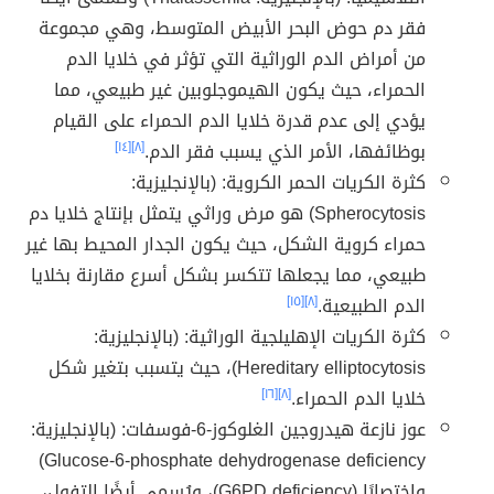
فقر دم حوض البحر الأبيض المتوسط، وهي مجموعة
من أمراض الدم الوراثية التي تؤثر في خلايا الدم
الحمراء، حيث يكون الهيموجلوبين غير طبيعي، مما
يؤدي إلى عدم قدرة خلايا الدم الحمراء على القيام
بوظائفها، الأمر الذي يسبب فقر الدم.
[٨]
[١٤]
كثرة الكريات الحمر الكروية: (بالإنجليزية:
Spherocytosis) هو مرض وراثي يتمثل بإنتاج خلايا دم
حمراء كروية الشكل، حيث يكون الجدار المحيط بها غير
طبيعي، مما يجعلها تتكسر بشكل أسرع مقارنة بخلايا
الدم الطبيعية.
[٨]
[١٥]
كثرة الكريات الإهليلجية الوراثية: (بالإنجليزية:
Hereditary elliptocytosis)، حيث يتسبب بتغير شكل
خلايا الدم الحمراء.
[٨]
[١٦]
عوز نازعة هيدروجين الغلوكوز-6-فوسفات: (بالإنجليزية:
Glucose-6-phosphate dehydrogenase deficiency)
واختصارًا (G6PD deficiency)، ويُسمى أيضًا التفول،