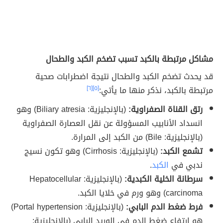
مشاكل مرتبطة بالكبد تسبب تضخم الكبد والطحال
قد يحدث تضخم الكبد والطحال نتيجة اضطرابات صحية
مرتبطة بالكبد، نذكر منها ما يأتي:
[٥]
[٦]
رتق القناة الصفراوية:
(بالإنجليزية: Biliary atresia) وهو
انسداد الأنابيب المسؤولة عن نقل العصارة الصفراوية
(بالإنجليزية: Bile) من الكبد إلى المرارة.
تشمع الكبد:
(بالإنجليزية: Cirrhosis) وهو تكون نسيج
ندبي في
الكبد
.
سرطانة الخلية الكبدية:
(بالإنجليزية: Hepatocellular
carcinoma) وهو ورم في خلايا الكبد.
فرط ضغط الدم البابي:
(بالإنجليزية: Portal hypertension)
هو ارتفاع ضغط الدم في الوريد البابي (بالإنجليزية: