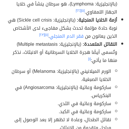
(بالإنجليزية: Lymphoma)، هو سرطان ينشأ في خلايا
الجهاز اللمفاوي.
[٥]
[٢٢]
أزمة الخلايا المنجلية:
(بالإنجليزية: Sickle cell crisis) هي
نوبة حادة مؤلمة تحدث بشكل مفاجىء لدى الأشخاص
الذين يعانون من
فقر الدم المنجلي
.
[٥]
[٢٣]
النقائل المتعددة:
(بالإنجليزية: Multiple metastasis)
وتُسمى أيضًا هجرة الخلايا السرطانية أو الانبثاث، نذكر
منها ما يأتي:
[١]
الورم الميلانيني (بالإنجليزية: Melanoma) أو سرطان
الخلايا الصبغية.
ساركومة وعائية (بالإنجليزية: Angiosarcoma) في
البنكرياس.
ساركومة وعائية في الثدي.
ساركومة وعائية في الكبد.
نقائل الطحال، وعادة لا تظهر إلا بعد الوصول إلى
مراحل متقدمة من الانبثاث.