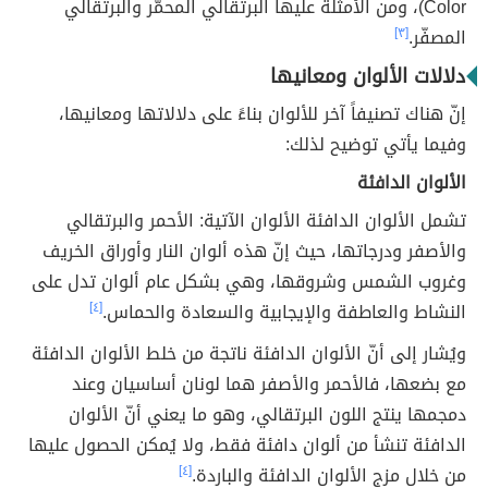
Color)، ومن الأمثلة عليها البرتقالي المحمّر والبرتقالي
المصفّر.
[٣]
دلالات الألوان ومعانيها
إنّ هناك تصنيفاً آخر للألوان بناءً على دلالاتها ومعانيها،
وفيما يأتي توضيح لذلك:
الألوان الدافئة
تشمل الألوان الدافئة الألوان الآتية:
ا
لأحمر والبرتقالي
والأصفر ودرجاتها، حيث إنّ هذه ألوان النار وأوراق الخريف
وغروب الشمس وشروقها، وهي بشكل عام ألوان تدل على
النشاط والعاطفة والإيجابية والسعادة والحماس.
[٤]
ويُشار إلى أنّ الألوان الدافئة ناتجة من خلط الألوان الدافئة
مع بضعها، فالأحمر والأصفر هما لونان أساسيان وعند
دمجمها ينتج اللون البرتقالي، وهو ما يعني أنّ الألوان
الدافئة تنشأ من ألوان دافئة فقط، ولا يُمكن الحصول عليها
من خلال مزج الألوان الدافئة والباردة.
[٤]