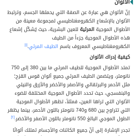
الألوان
إنّ الألوان هي عبارة عن الصفة التي يحملها الجسم، وترتبط
الألوان بالإشعاع الكهرومغناطيسي لمجموعة معينة من
الأطوال الموجية
المرئية
للعين البشرية، حيث يُشكّل إشعاع
هذه الأطوال الموجية جزءاً من الطيف
الكهرومغناطيسي المعروف باسم
الطيف المرئي
.
[١]
كيفية إدراك الألوان
تمتد الأطوال الموجية للطيف المرئي ما بين 380 إلى 750
نانومتر، ويتضمن الطيف المرئي جميع ألوان قوس القزح؛
مثل الأحمر والبرتقالي والأصفر والأخضر والأزرق والنيلي
والبنفسجي، حيث تحدد الأطوال الموجية المختلفة للضوء
الألوان التي تراها العين، فمثلاً، تظهر الأطوال الموجية
التي تتراوح بين 680 و740 نانومتر باللون الأحمر، بينما يظهر
الطول الموجي البالغ 550 نانومتر باللون الأصفر والأخضر.
[٢]
تجدر الإشارة إلى أنّ جميع الكائنات والأجسام تمتلك ألوانًا