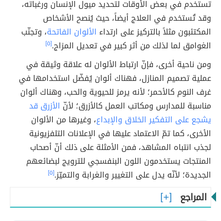
تستخدم في بعض الأوقات لتحديد ميول الإنسان ورغباته،
وقد تُستخدم في العلاج أيضاً، حيث يُنصح الأشخاص
المكتئبون مثلاً بالتركيز على ارتداء
الألوان الفاتحة
، وتجنّب
الغوامق لما لذلك من أثر كبير في تعديل المزاج.
[٥]
ومن ناحية أخرى، فإنّ ارتباط الألوان له علاقة وثيقة في
عملية تصميم المنازل، فهناك ألوان يُفضّل استخدامها في
غرف النوم كالأحمر؛ لأنه يرمز للحيوية والحب، وهناك ألوان
مناسبة للمدارس ومكاتب العمل كالأزرق؛ لأنّ
الأزرق قد
يشجع على التفكير الخلاق والإبداع
، وغيرها من الألوان
الأخرى، كما تمّ الاعتماد عليها في الإعلانات التلفزيونية
لجذب انتباه المشاهد، فمن الأمثلة على ذلك أنّ أصحاب
المنتجات يستخدمون اللون البنفسجي للترويج لبضائعهم
الجديدة؛ لأنّه يدل على التغيير والغرابة والتميّز.
[٥]
المراجع