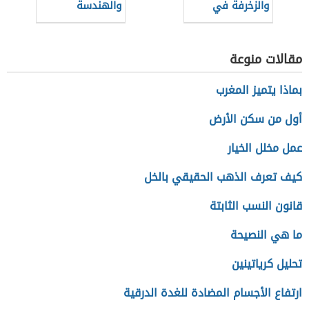
والزخرفة في
والهندسة
العصر العباسي
والعمارة في
الأول وأبرز
العصر الحديث
مقالات منوعة
معالمها
بماذا يتميز المغرب
أول من سكن الأرض
عمل مخلل الخيار
كيف تعرف الذهب الحقيقي بالخل
قانون النسب الثابتة
ما هي النصيحة
تحليل كرياتينين
ارتفاع الأجسام المضادة للغدة الدرقية