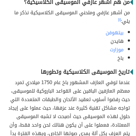
من هم أشهر عازفي الموسيقى الكلاسيكية؟
من أشهر عازفي وملحني الموسيقى الكلاسيكية نذكر ما
يلي:
[١]
بيتهوفن
هايدن
موزارت
باخ
تاريخ الموسيقى الكلاسيكية وتطورها
عندما توفي العازف المشهور باخ عام 1750 ميلادي تمرد
معظم العازفين الباقين على القواعد الباروكية للموسيقى،
حيث رفضوا أسلوب تعقيد الألحان والطبقات المتعددة التي
تواجه مشاكل تقنية كثيرة عند عزفها، حيث عملوا على إيجاد
حلول لهذه الموسيقى حيث أصبحت لا تشبه الموسيقى
المعتادة، فعملوا على أن يكون هنالك لحن واحد فقط، وأن
يتم العزف بكل آلة بمدى صوتها الخاص، وبهذه الفترة بدأ