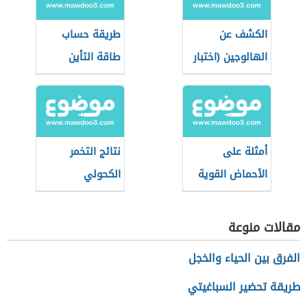
الكشف عن
طريقة حساب
الهالوجين (اختبار
طاقة التأين
بيلشتاين)
أمثلة على
نتائج التخمر
الأحماض القوية
الكحولي
والضعيفة
مقالات منوعة
الفرق بين الحياء والخجل
طريقة تحضير السباغيتي