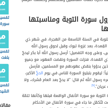
ل سورة التوبة ومناسبتها
تفسير
سورة 
ها
لتوبة في السنة التاسعة من الهجرة، في شهر ذي
القِعدة، بعد غزوة تبوك وقبل لحوق رسول الله
تفسير 
على، وعلى وجه التفصيل؛ أرسل رسول الله أبا بكر ليحجّ
بلغت ا
ذي القعدة، فنزلت السورة ونقضت العهود مع جميع
ذين بدؤوا بنقض عهودهم مع المسلمين، فأرسل
ياً؛ ليقوم بتبليغ السورة للناس في يوم
الحجِّ
الأكبر،
ه رسول الله ثم قال: "لا يحجّ بعد العام مُشرك، ولا
تفسير 
عريان".
[٩]
الشيط
التوبة مع سورة الأنفال الواقعة قبلها وكأنها تتمّة
المس)
ت لتُكمّل ما جاء في سورة الأنفال من الأحكام
مقالا