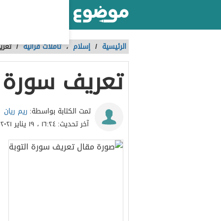
أكبر موقع عربي بالعالم
الرئيسية
/
إسلام
،
تأملات قرآنية
/
تعري
تعريف سورة ا
ريم ريان
تمت الكتابة بواسطة:
آخر تحديث:
١٦:٢٤ ، ١٩ يناير ٢٠٢١