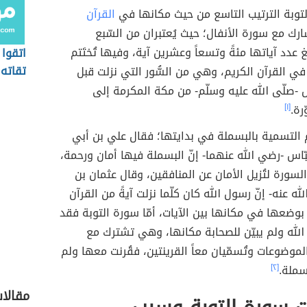
توبة الترتيب التاسع من حيث مكانها في
القرآن
ارك مع سورة الأنفال؛ حيث يُعتبران من السّبع
 عدد آياتها مئةً وتسعاً وعشرين آية، وفيها تُختَتم
اتقوا 
تقاته
ر في القرآن الكريم، وهي من السُّور التي نزلت قبل
-صلّى الله عليه وسلّم- من مكة المكرمة إلى
رة.
[١]
 التسمية بالبسملة في بدايتها؛ فقال علي بن أبي
ّاس -رضي الله عنهما- إنّ البسملة فيها أمان ورحمة،
سورة لتُزيل الأمان عن المنافقين، وقال عثمان بن
ه عنه- إنّ رسول الله كان كلّما نزلت آيةً من القرآن
وضعها في مكانها بين الآيات، أمّا سورة التوبة فقد
الله ولم يبيّن للصحابة مكانها، وهي تشترك مع
لموضوعات وتُسمّيان معاً القرينتين، فقُرنت معها ولم
سملة.
[٢]
مقالا