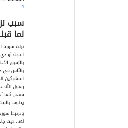
[٨]
سبب نزو
لما قبل
نزلت سورة ا
الحجة أو ذي 
بالرّفيق الأ
بالنّاس في 
المشركين ال
رسول الله عل
ففعل كما أمر
يطوف بالبيت 
وترتبط سورة 
لها، حيث جاء