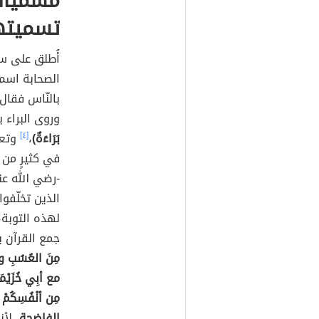
مسميات
تسميته
أُطلق على س
الصحابة اسم
بالنّاس فقال
وروى البراء 
بَرَاءَةٌ)
،
[٤]
وتعو
في كثيرٍ من
-رضي الله عن
الذين تخلّفو
لهذه التوبة،
جمع القرآن ب
مِنَ العُسُبِ وال
مع أبِي خُزَيْمَة
مِن أنْفُسِكُمْ عَ
الفاضحة
، لأ