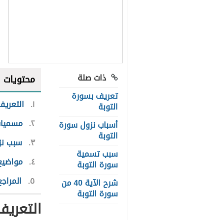
ذات صلة
محتويات
تعريف بسورة
١
التعريف
التوبة
٢
مسميات
أسباب نزول سورة
التوبة
٣
سبب نز
سبب تسمية
٤
مواضيع
سورة التوبة
٥
المراجع
شرح الآية 40 من
سورة التوبة
التعريف