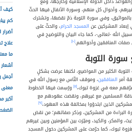
لقواعد داخل الدولة الإسلامية وخارجها، ومع
كيف أ
يرهم، وأحوال كل منهم، وسورة الأنفال فيها الحثّ
 بالمواثيق، وفي سورة التوبة ذمّ نقضها، وتشترك
كم يبل
 إبعاد المشركين عن
المسجد الحرام
، والحثّ على
أضرار ا
بيل الله -تعالى-، كما جاء البيان والتوضيح في
 صفات المنافقين وأحوالهم.
[١٠]
علاج ت
ما معن
سورة التوبة
أشعار 
التوبة الكثير من المواضيع، لكنها عرضت بشكلٍ
أجمل ر
ة أمر
المنافقين
، وموقف النّاس مع رسول الله في
صرّفهم معه في غزوة تبوك،
[١١]
ورُسِمت فيها الخطوط
معنى 
لاقة المسلمين مع غيرهم، ونقضت عهودهم مع
أكبر م
مشركين الذين ابتدؤوا بمخالفة هذه العهود،
[٩]
الضغط 
رة البراءة من المشركين، وذِكر صفاتهم؛ من نقض
بث، والمكر، والكيد، وميّزت بين المؤمنين وبين غيرهم
غزوة تبوك، كما حرّمت على المشركين دخول المسجد