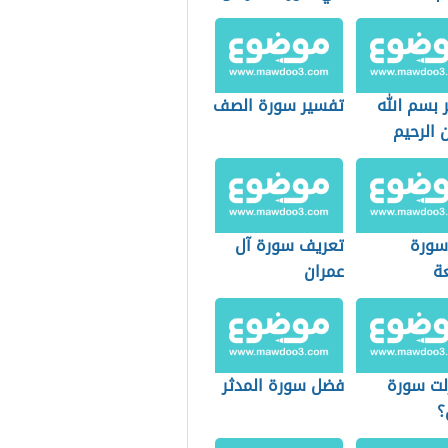
 بسم الله
تفسير سورة الصف
 الرحيم
سورة
تعريف سورة آل
عة
عمران
زلت سورة
فضل سورة المدثر
؟