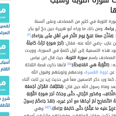
 سورة التوبة وسبب
ا
ورة التوبة في كثيرٍ من المصاحف وعلى ألسنة
تفسير
براءة
، ومن ذلك ما وراه أبو هريرة حين حجّ أبو بكر
المجاد
:
(فأذَّنَ معنَا عَلِيٌّ يَومَ النَّحْرِ في أهْلِ مِنًى ببَرَاءَةَ)
،
[٣]
بن عازب -رضي الله عنه- فقال:
(آخِرُ سُورَةٍ نَزَلَتْ كَامِلَةً
د هذه التسمية إلى أول كلمةٍ في السورة، ووردت
 المصاحف باسم
سورة التوبة
، حيث قال ابن عباس
أسباب
ه-:
(التَّوْبَةُ هي الفَاضِحَةُ)
؛
[٥]
لأنها ذكرت قصة الثلاثة
القلم
ا عن
غزوة العُسرة
، وندمهم وتوبتهم وقبول الله
 كما ورد ذكر الاسمين معاً في حديث زيد بن ثابت أثناء
عد وفاة رسول الله حين قال:
(فَتَتَبَّعْتُ القُرْآنَ أجْمَعُهُ
لِّخَافِ، وصُدُورِ الرِّجَالِ، حتَّى وجَدْتُ آخِرَ سُورَةِ التَّوْبَةِ
شرح س
َ الأنْصَارِيِّ لَمْ أجِدْهَا مع أحَدٍ غيرِهِ، {لقَدْ جَاءَكُمْ رَسولٌ
للأطف
زِيزٌ عليه ما عَنِتُّمْ} حتَّى خَاتِمَةِ بَرَاءَةَ)
،
[٦]
[٧]
وهي
نها ذَكرت صفات المنافقين وفضحتهم وكشفت أمرهم.