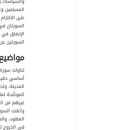
والسياسات وا
المسلمين وغ
على الالتزام
السورتان في
الإنفاق في س
السورتين عن
مواضيع 
تناولت سورة 
أساسي حقيق
المدينة، وت
الموضّحة لع
غيرهم من ال
وأعلنت السو
العهود، والخ
في الخروج ل