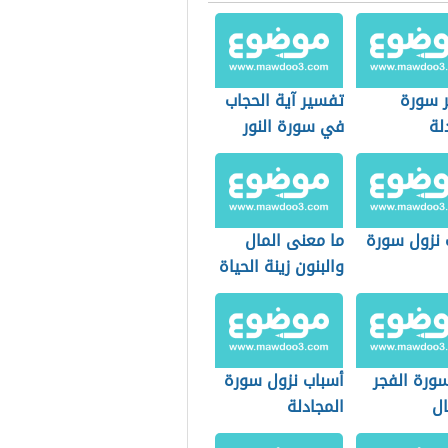
 سورة
تفسير آية الحجاب
لة
في سورة النور
 نزول سورة
ما معنى المال
والبنون زينة الحياة
الدنيا
ورة الفجر
أسباب نزول سورة
ال
المجادلة