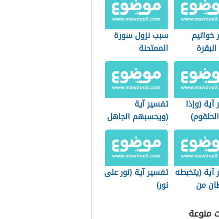
 خواتيم
سبب نزول سورة
البقرة
الممتحنة
آية (وإذا
تفسير آية
لحلقوم)
(ويحسبهم الجاهل
أغنياء من التعفف)
آية (يتخبطه
تفسير آية (نور على
ان من
نور)
ت منوعة