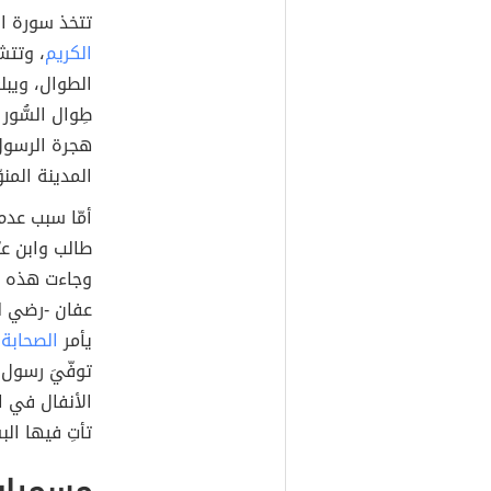
تتخذ سورة ال
الكريم
، وتتش
الطوال، ويبلغ
طِوال السُّو
هجرة الرسول 
المدينة المنوّ
أمّا سبب عدم
طالب وابن عب
وجاءت هذه ال
عفان -رضي الل
يأمر
الصحابة
ب
توفّيَ رسول 
الأنفال في ا
تأتِ فيها الب