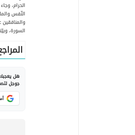
الحرام، وجاء
النّفس والما
والمنافقين 
السورة، وبيّ
المراجع
هل يعجبك 
جوجل لتصلك
أض