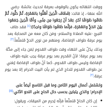
ووقت انتهائه يكون بالوقوف بعرفة لحديث عائشة -رضي
الله عنها-، إذ قالت:
(فَطَافَ الَّذِينَ أَهَلُّوا بالعُمْرَةِ، ثُمَّ حَلُّوا، ثُمَّ
طَافُوا طَوَافًا آخَرَ، بَعْدَ أَنْ رَجَعُوا مِن مِنًى، وأَمَّا الَّذِينَ جَمَعُوا
بيْنَ الحَجِّ والعُمْرَةِ، فإنَّما طَافُوا طَوَافًا واحِدًا)
؛
[٤]
فقد طاف
النبيّ -عليه الصلاة والسلام- ومَن كان معه من الصحابة بعد
يوم عرفة طواف الإفاضة، ومنهم من نوى الحجّ مُتمتِّعاً.
[٣]
وذلك يدُلّ على انتهاء وقت طواف القدوم لِمَن جاء إلى مكّة
بعد يوم عرفة؛ لأنّ المُحرم بعد يوم عرفة يجب عليه طواف
الإفاضة وليس طواف القدوم، كما أنّ طواف الإفاضة يُغني
عن طواف القدوم للحاج الذي لم يأتِ البيت الحرام إلا بعد يوم
عرفة.
[٣]
وتشتمل أعمال اليوم الثامن وما قبل التاسع أيضاً على
الإحرام؛ والذي يتباين بحسب حال الحاج على النحو الآتي:
[٥]
إن كان الحاجّ مُتمتِّعاً فإنّه يُحرم من الميقات، ويقول: