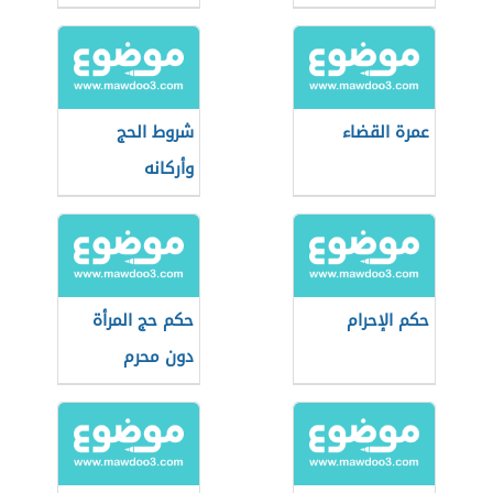
عمرة القضاء
شروط الحج
وأركانه
حكم الإحرام
حكم حج المرأة
دون محرم