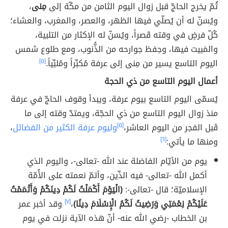
ثُمّ يخرج الحاجّ قبل زوال اليوم الثامن من مكّة إلى
مِنى
،
ويُسَنّ له أن يُصلّي فيها الظهر، والعصر، والمغرب، والعشاء؛
كُلّ فرضٍ في وقته قَصراً، ويُسَنّ له الإكثار من التلبية،
والمَبيت فيها، وحِفظ جوارحه من الذُّنوب، ومع طلوع شمس
اليوم التاسع يسير من مِنى إلى عرفة مُكبِّراً ومُلبِّياً.
[٥]
أعمال اليوم التاسع من ذي الحجة
يُسمّى اليوم التاسع بيوم عرفة، ويبدأ وقوف الحاجّ في عرفة
منذ زوال اليوم التاسع من ذي الحجّة، ويمتدّ وقته إلى ما
قَبل الفجر من اليوم العاشر،
[٥]
وليوم عرفة الكثير من الفضائل
،
ومنها ما يأتي:
[٦]
يوم من الأيّام الفاضلة عند الله -تعالى-، واليوم الذي
أكمل الله -تعالى- فيه الدِّين، وأتمّ نعمته على الأُمّة
الإسلاميّة؛ قال -تعالى-:
(الْيَوْمَ أَكْمَلْتُ لَكُمْ دِينَكُمْ وَأَتْمَمْتُ
عَلَيْكُمْ نِعْمَتِي وَرَضِيتُ لَكُمُ الْإِسْلَامَ دِينًا)
،
[٧]
وقد أخبر عمر
بن الخطاب -رضي الله عنه- أنّ هذه الآية نزلت في يوم