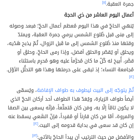
جمرة العقبة.
[١١]
أعمال اليوم العاشر من ذي الحجة
يُنهي الحاجّ في هذا اليوم مُعظم أعمال الحجّ؛ فبعد وصوله
إلى مِنى قبل طُلوع الشمس يرمي جمرة العقبة، ويمتدّ
وقتها منذ طُلوع الشمس إلى ما قَبل الزوال، ثُمّ يذبح هَدْيه،
ويحلق أو يُقصّر والحلق أفضل، وإذا رمى الحاجّ، وحلقَ أو
قصَّر، أُبيحَ له كُلّ ما كان مُحرَّماً عليه وهو مُحرِم باستثناء
مُجامعة النساء؛ إذ تبقى على حرمتها وهذا هو التحلُّل الأوّل.
[١٢]
ثُمّ يتوجّه إلى البيت ليطوف به طواف الإفاضة
، ويُسمّى
أيضاً طواف الزيارة، ويُعَدّ هذا الطواف أحد أركان الحجّ الذي
لا يكون تامّاً إلّا به، ومَن كان مُتمتِّعاً، فإنّه يسعى بين الصفا
والمروة، أمّا من كان قارناً أو مُفرداً، فإنّ السَّعي يسقط عنه
إن كان قد سعى في بداية قدومه إلى البيت.
[١٢]
والأفضل من حيث الترتيب أن يبدأ الحاجّ بالآتي:
[١٣]