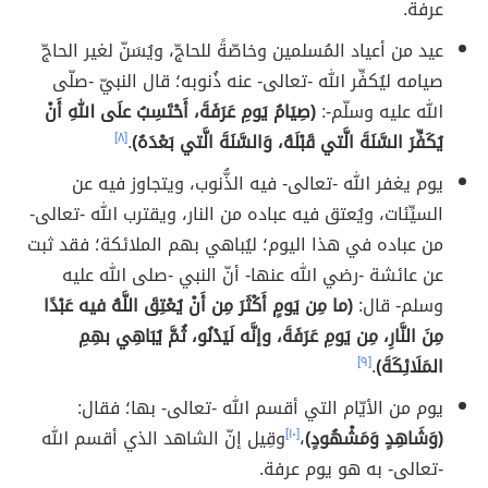
عرفة.
عيد من أعياد المُسلمين وخاصّةً للحاجّ، ويُسَنّ لغير الحاجّ
صيامه ليُكفِّر الله -تعالى- عنه ذُنوبه؛ قال النبيّ -صلّى
الله عليه وسلّم-:
(صِيَامُ يَومِ عَرَفَةَ، أَحْتَسِبُ علَى اللهِ أَنْ
يُكَفِّرَ السَّنَةَ الَّتي قَبْلَهُ، وَالسَّنَةَ الَّتي بَعْدَهُ)
.
[٨]
يوم يغفر الله -تعالى- فيه الذُّنوب، ويتجاوز فيه عن
السيِّئات، ويُعتق فيه عباده من النار، ويقترب الله -تعالى-
من عباده في هذا اليوم؛ ليُباهي بهم الملائكة؛ فقد ثبت
عن عائشة -رضي الله عنها- أنّ النبي -صلى الله عليه
وسلم- قال:
(ما مِن يَومٍ أَكْثَرَ مِن أَنْ يُعْتِقَ اللَّهُ فيه عَبْدًا
مِنَ النَّارِ، مِن يَومِ عَرَفَةَ، وإنَّه لَيَدْنُو، ثُمَّ يُبَاهِي بهِمِ
المَلَائِكَةَ)
.
[٩]
يوم من الأيّام التي أقسم الله -تعالى- بها؛ فقال:
(وَشَاهِدٍ وَمَشْهُودٍ)
،
[١٠]
وقِيل إنّ الشاهد الذي أقسم الله
-تعالى- به هو يوم عرفة.