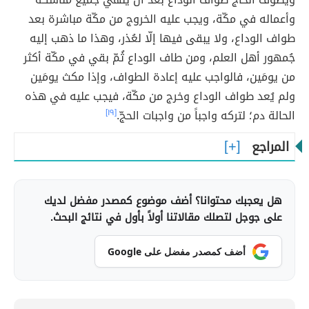
وأعماله في مكّة، ويجب عليه الخروج من مكّة مباشرة بعد
طواف الوداع، ولا يبقى فيها إلّا لعُذر، وهذا ما ذهب إليه
جُمهور أهل العلم، ومن طاف الوداع ثُمّ بقي في مكّة أكثر
من يومَين، فالواجب عليه إعادة الطواف، وإذا مكث يومَين
ولم يُعد طواف الوداع وخرج من مكّة، فيجب عليه في هذه
الحالة دم؛ لتركه واجباً من واجبات الحجّ.
[١٩]
المراجع
هل يعجبك محتوانا؟ أضف موضوع كمصدر مفضل لديك
على جوجل لتصلك مقالاتنا أولاً بأول في نتائج البحث.
أضف كمصدر مفضل على Google