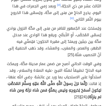
الثالث عشر من ذي الحجّة،
[١٨]
وبعد رَمي الجمرات في هذا
اليوم، يخرج الحاجّ من مِنى إلى مكّة، ويُسمّى هذا الخروج
بيوم النَّفر الثاني.
[١٥]
ويُستحَبّ عند الجُمهور للنافر من مِنى إلى مكّة النزول بوادي
يُسمّى المُحَصَّب، أَوِ الأَبطُح، ويقع هذا الوادي عند مدخل
مكّة بين جبلَين ويمتدّ إلى مقبرة الحَجُون؛ فيُصلّي فيه
الظهر، والعصر، والمغرب، والعشاء، وقد ذهب الحنفية إلى
أنّ التحصيب سُنّة.[25]
وفي الوقت الحالي أصبح من ضمن عمار مدينة مكّة، ويمكث
فيه الحاجّ؛ تطبيقاً لسُنّة النبيّ -عليه الصلاة والسلام-، وقد
استدلّوا على الاستحباب بما ورد عن عائشة -رضي الله عنها-،
إذ قالت:
(إنَّما نزلَ رسولُ اللَّهِ صلَّى اللَّهُ عليْهِ وسلَّمَ المُحَصَّبَ
ليَكونَ أسمَحَ لِخروجِهِ وليسَ بِسُنَّةٍ فمن شاءَ نزلَهُ ومن شاءَ
لم ينزِلْهُ)
.[24][25]
ويطوف الحاجّ طواف الوداع بعد أن يُنهي جميع مناسكه