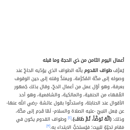
أعمال اليوم الثامن من ذي الحجة وما قبله
يُعرَّف
طواف القدوم
بأنّه الطواف الذي يؤدّيه الحاجّ عند
وصوله إلى مكّة المُكرَّمة، ويمتدُّ وقته إلى حين الوقوف
بعرفة، وهو أوّل عمل من أعمال الحجّ، وقال بذلك جُمهور
الفُقهاء من الحنفية، والمالكية، والشافعية، وهو أحد
الأقوال عند الحنابلة، واستدلّوا بقول عائشة -رضي الله عنها-
عن فِعل النبيّ -عليه الصلاة والسلام- لَمّا قَدِم إلى مكّة،
وذلك:
(أنَّهُ تَوَضَّأَ، ثُمَّ طَافَ)
،
[٢]
وطواف القدوم يكون في
مَقام تحيّةٍ للبيت؛ فيُستحَبُّ الابتداء به.
[٣]