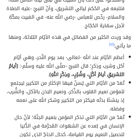
فتتبعه في الحُكم ليالي التشريق، وأنّ النبيّ -عليه الصلاة
والسلام- رخّص للعباس -رضي الله عنه- في المَبيت بمكّة
لأجل سقاية الحُجّاج.
وقد وردت الكثير من الفضائل في هذه الأيّام الثلاثة، ومنها
ما يأتي:
[١٥]
أعظم الأيّام عند الله -تعالى- بعد يوم النَّحر، وهي أيّام
أكل وشرب وذِكرٍ؛ قال النبيّ -صلّى الله عليه وسلّم-:
(أيامُ
التشريقِ أيامُ أكْلٍ، وشُرْبٍ، وذِكْرِ اللهِ)
.
تُعَدّ من الأيّام التي يُسَنّ فيها الإكثار من التكبير ليجتمع
للمؤمن نعيم القلوب بالذِّكر، ونعيم البَدَن بالأكل، والشُّرب،
إذ ينشطُ بدَنُه فيكثر من التكبير وشكر الله على نعمه
وفضله.
تُعَدّ من الأيّام التي تذكر المؤمن بنعيم الجنّة؛ لأنّ حال
الإنسان في بُعده عن الشهوات المُحرَّمة في الدُّنيا
لتحصيل النعيم يوم القيامة، كحال الحاجّ الذي تكون