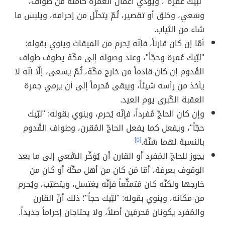
"لبّيك عُمرة"، ويؤدّي أعمال العُمرة كاملة من طواف،
وسَعي، وحَلق أو تقصير، ثُمّ يتحلّل من إحرامه، ويلبس ما
شاء من الثياب.
أمّا إن كان قارناً، فإنّه يُحرم من الميقات وينوي بقوله:
"لبّيك عُمرة وحجّاً"، وعند وصوله إلى مكّة يطوف طواف
القُدوم إن كان قادماً من خارج مكّة، ثُمّ يسعى، إلّا أنّه لا
يأخذ من رأسه شيئاً، ويبقى مُحرماً إلى أن يرمي جمرة
العقبة الكُبرى يوم العيد.
وإن كان الحاجّ مُفرداً، فإنّه يُحرم، وينوي بقوله: "لبّيك
حجّاً"، ويفعل كما يفعل الحاجّ المُقرن، وطواف القُدوم
بالنسبة لهما سُنّة.
[٥]
يجوز للحاجّ المُفرد أو القارن أن يُؤخّر السَّعي إلى ما بعد
الوقوف بعرفة، أمّا مَن كان من أهل مكّة أو كان من
خارجها ولكنّه كان مُتمتِّعاً فإنّه يغتسل، ويتطيّب، ويُحرم
من مكانه، وينوي بقوله: "لبّيك حجاً"؛ ذلك أنّ القارن
والمُفرد يكونان مُحرمَين أصلاً، ولا يحتاجان إحراماً جديداً.