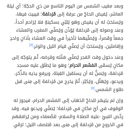
وبعد مغيب الشمس من اليوم التاسع من ذي الحجّة؛ أي ليلة
العاشر، يُفيض الحاجّ من عرفة إلى
مُزدلفة
؛ فيبيت فيها،
ويُستحَبّ له أن يفيض وهو يُلبّي بسكينةٍ فلا يُزاحم أحداً،
وعند وصوله إلى مُزدلفة يُؤذّن ويُصلّي المغرب والعشاء
جمعاً وقَصراً، ويُصلّيهما تأخيراً في وقت العشاء بأذانٍ واحدٍ
وإقامتَين، ويُستحَبّ أن يُصلّي قيام الليل والوتر.
[١١]
وعند دخول وقت الفجر يُصلّي سُنّته وفَرضه، ثُم يتوجّه إلى
مكانٍ يُسمّى
المَشعر الحرام
؛ وهو ما يُطلَق عليه مسجد
مُزدلفة، ويُسَنُّ له أن يستقبل القِبلة، ويرفع يدَيه بالذِّكر،
ويدعو، ويُهلّل، ويُكبّر، ثُمّ يخرج من مُزدلفة إلى مِنى قبل
طلوع الشمس.
[١١]
وإن لم يتيسّر للحاجّ الذهاب إلى المَشعر الحرام، فيجوز له
الوقوف في أيّ مكانٍ في مُزدلفة؛ يُصلّي ويدعو فيه، وقد
رخّص النبيّ -عليه الصلاة والسلام- للضُعفاء ومن يُرافقهم
في الخروج من مُزدلفة إلى مِنى بعد مُنتصف الليل؛ لرَمْي