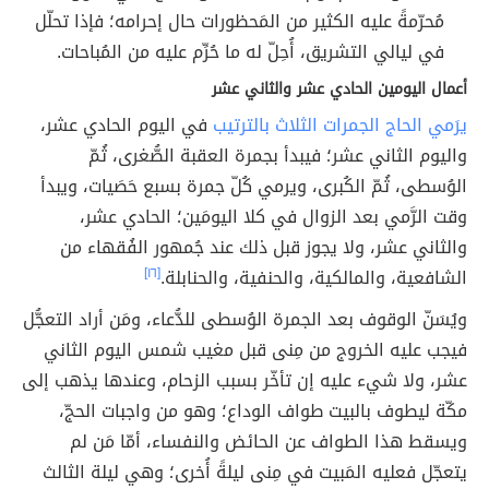
مُحرّمةً عليه الكثير من المَحظورات حال إحرامه؛ فإذا تحلّل
في ليالي التشريق، أُحِلّ له ما حُرِّم عليه من المُباحات.
أعمال اليومين الحادي عشر والثاني عشر
يرَمي الحاج الجمرات الثلاث بالترتيب
في اليوم الحادي عشر،
واليوم الثاني عشر؛ فيبدأ بجمرة العقبة الصُّغرى، ثُمّ
الوُسطى، ثُمّ الكُبرى، ويرمي كُلّ جمرة بسبع حَصَيات، ويبدأ
وقت الرَّمي بعد الزوال في كلا اليومَين؛ الحادي عشر،
والثاني عشر، ولا يجوز قبل ذلك عند جُمهور الفُقهاء من
الشافعية، والمالكية، والحنفية، والحنابلة.
[١٦]
ويُسَنّ الوقوف بعد الجمرة الوُسطى للدُّعاء، ومَن أراد التعجُّل
فيجب عليه الخروج من مِنى قبل مغيب شمس اليوم الثاني
عشر، ولا شيء عليه إن تأخّر بسبب الزحام، وعندها يذهب إلى
مكّة ليطوف بالبيت طواف الوداع؛ وهو من واجبات الحجّ،
ويسقط هذا الطواف عن الحائض والنفساء، أمّا مَن لم
يتعجّل فعليه المَبيت في مِنى ليلةً أُخرى؛ وهي ليلة الثالث