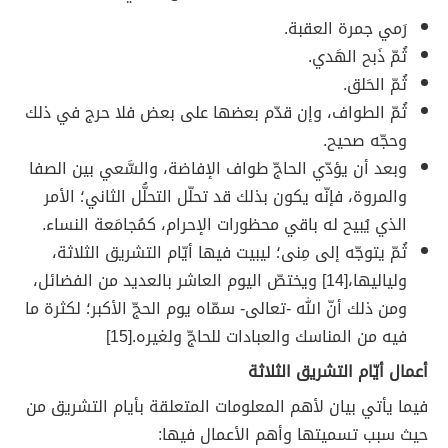
رَمي جمرة العقبة.
ثُمّ ذَبح الهَدي.
ثُمّ الحَلق.
ثُمّ الطواف، وإن قدّم بعضها على بعض فلا حرج في ذلك
وحجّه صحيح.
وبعد أن يؤدّي الحاجّ طواف الإفاضة، والسَّعي بين الصفا
والمروة، فإنّه يكون بذلك قد تحلّل التحلُّل الثاني؛ الأمر
الذي يُبيح له باقي محظورات الإحرام، كمُجامَعة النساء.
ثُمّ يتوجّه إلى مِنى؛ ليبيت فيها أيّام التشريق الثلاثة،
ولياليها،[14] ويختصّ اليوم العاشر بالعديد من الفضائل،
ومن ذلك أنّ الله -تعالى- سمّاه يوم الحجّ الأكبر؛ لكثرة ما
فيه من المناسك والعبادات للحاجّ ولغيره.[15]
أعمال أيّام التشريق الثلاثة
فيما يأتي بيان لأهم المعلومات المتعلقة بأيام التشريق من
حيث سبب تسميتها وأهم الأعمال فيها: