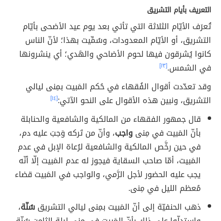
التعريف بأيام التشريق
تُعرَف الأيّام الثلاثة التي تأتي بعد يوم عيد الأضحى بأيّام
التشريق، أو الأيّام المعدودات، وسُمِّيت بهذا؛ لأنّ الناس
كانوا يُشرقون فيها لحوم الأضاحي والهَدي؛ أي ينشرونها
في الشمس.
[١٣]
وقد تعدّدت أقوال الفُقهاء في حُكم المَبيت بمِنى ليالي
التشريق، ونبين هذه الأقوال على النحو الآتي:
[١٤]
قال جمهور الفقهاء من المالكية والشافعية والحنابلة
بأنّ المَبيت في مِنى
واجب
، وأنّ من تَركه وَجبَ عليه دم،
في حين رخَّص المالكية والشافعية لرُعاة الإبل في عدم
المَبيت، أمّا صاحب السقاية فيجوز له عدم المَبيت إلّا أنّه
يجب عليه الحضور لأجل الرَّمي، والواجب في المَبيت قضاء
مُعظم الليل في مِنى.
ذهب الحنفيّة إلى أنّ المَبيت بمِنى ليالي التشريق
سُنّة
،
واستدلّوا على ذلك بأنّ المَبيت في مِنى ليلة الثامن سُنّة،