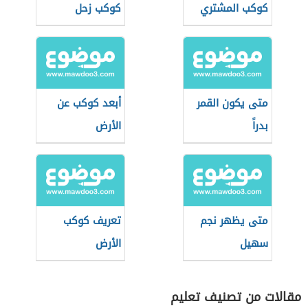
كوكب المشتري
كوكب زحل
متى يكون القمر
أبعد كوكب عن
بدراً
الأرض
متى يظهر نجم
تعريف كوكب
سهيل
الأرض
مقالات من تصنيف تعليم