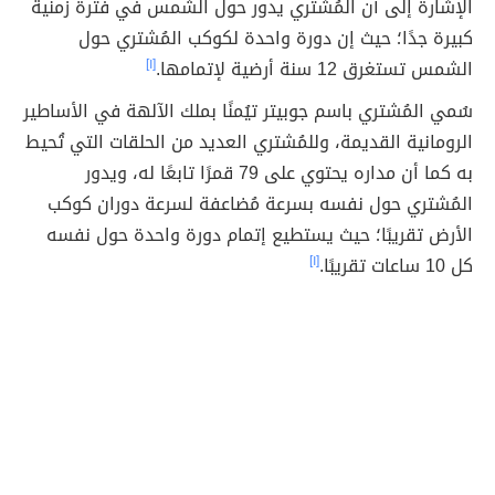
الإشارة إلى أن المُشتري يدور حول الشمس في فترة زمنية
كبيرة جدًا؛ حيث إن دورة واحدة لكوكب المُشتري حول
الشمس تستغرق 12 سنة أرضية لإتمامها.
[١]
سُمي المُشتري باسم جوبيتر تيُمنًا بملك الآلهة في الأساطير
الرومانية القديمة، وللمُشتري العديد من الحلقات التي تُحيط
به كما أن مداره يحتوي على 79 قمرًا تابعًا له، ويدور
المُشتري حول نفسه بسرعة مُضاعفة لسرعة دوران كوكب
الأرض تقريبًا؛ حيث يستطيع إتمام دورة واحدة حول نفسه
كل 10 ساعات تقريبًا.
[١]