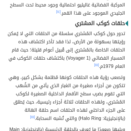
المركبة الفضائية غاليليو احتمالية وجود محيط تحت السطح
الجليدي الموجود على هذا القمر.
[١٤]
حلقات كوكب المشتري
تدور حول كوكب المُشتري سلسلة من الحلقات التي لا يُمكن
رؤيتها بسهولة من الأرض، لذا فقد تأخر اكتشاف هذه
الحلقات الخاصة بالمُشتري إلى قُبيل أعوام قليلة؛ حيث قام
المسبار الفضائي (Voyager 1) باكتشاف حلقات الكوكب في
العام 1979م.
[١٥]
وتصعب رؤية هذه الحلقات كونها مُظلمة بشكل كبير، وهي
تتكون من أجزاء صغيرة من الغبار الذي يأتي من الشُهب
التي تقوم بضرب سطح الأقمار الداخلية الصغيرة لكوكب
المُشتري، ولهذه الحلقات ثلاثة أجزاء رئيسية، حيث يُطلق
على الجزء الداخلي لهذه الحلقات اسم حلقة الهالة
(بالإنجليزية: Halo Ring) والتي تُشبه السحابة.
[١٥]
ويليها صعودًا ما يُعرف بالحلقة الرئيسية (بالإنجليزية: Main