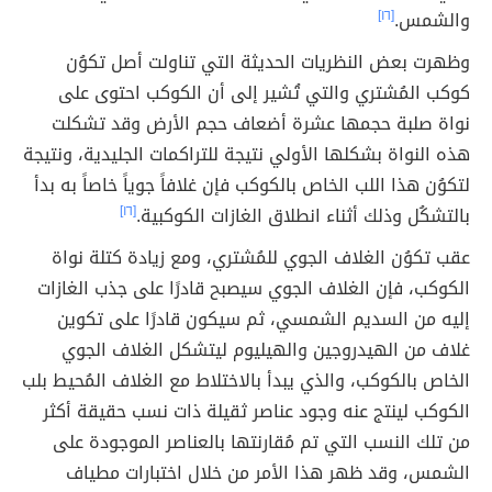
والشمس.
[١٦]
وظهرت بعض النظريات الحديثة التي تناولت أصل تكوُن
كوكب المُشتري والتي تُشير إلى أن الكوكب احتوى على
نواة صلبة حجمها عشرة أضعاف حجم الأرض وقد تشكلت
هذه النواة بشكلها الأولي نتيجة للتراكمات الجليدية، ونتيجة
لتكوُن هذا اللب الخاص بالكوكب فإن غلافاً جوياً خاصاً به بدأ
بالتشكُل وذلك أثناء انطلاق الغازات الكوكبية.
[١٦]
عقب تكوُن الغلاف الجوي للمُشتري، ومع زيادة كتلة نواة
الكوكب، فإن الغلاف الجوي سيصبح قادرًا على جذب الغازات
إليه من السديم الشمسي، ثم سيكون قادرًا على تكوين
غلاف من الهيدروجين والهيليوم ليتشكل الغلاف الجوي
الخاص بالكوكب، والذي يبدأ بالاختلاط مع الغلاف المُحيط بلب
الكوكب لينتج عنه وجود عناصر ثقيلة ذات نسب حقيقة أكثر
من تلك النسب التي تم مُقارنتها بالعناصر الموجودة على
الشمس، وقد ظهر هذا الأمر من خلال اختبارات مطياف