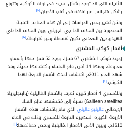
الثقيلة التي قد توجد بشكل بسيط في نواة الكوكب، وتتوزع
بشكل مُتجانس عبر غلافه في أغلب الأحيان.
[١٠]
ولكن تُشير بعض الدراسات إلى أن هذه العناصر الثقيلة
المحصورة بين الغلاف الخارجي الجزيئي وبين الغلاف الداخلي
للهيدروجين المعدني تكون مُنفصلة وغير مُترابطة.
[١٠]
أقمار كوكب المشتري
يُحيط كوكب المُشتري 67 قمرًا، يوجد 53 قمرًا منها بأسماءٍ
معروفة، ومنها 14 أخرى قام العلماء باكتشافها حديثًا، وقد
شهد العام 2011م اكتشاف أحدث الأقمار التابعة لهذا
الكوكب.
[٤]
وللمُشتري 4 أقمار كبيرة تُعرف بالأقمار الغاليلية (بالإنجليزية:
Galilean satellites) نسبةً إلى مُكتشفها عالِم الفلك
الإيطالي
غاليليو غاليلي
الذي قام باكتشاف هذه الأقمار
الأربعة الكبيرة الشهيرة التابعة للمُشتري وذلك في العام
1610م، ويبين الآتي الأقمار الغاليلية وبعض خصائصها:
[٤]