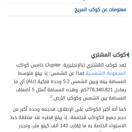
معلومات عن كوكب المريخ
كوكب المشتري
يُعد كوكب المُشتري (بالإنجليزية: Jupiter) خامس كواكب
المجموعة الشمسية
بُعدًا عن الشمس؛ إذ يبلغ متوسط
المسافة بينه وبين الشمس 5.2 وحدة فلكية (AU) أي ما
يعادل 778,340,821كم، وهذه المسافة تُمثل 5 أضعاف
المسافة بين الشمس وكوكب الأرض.
[١]
كما أنه أكبر الكواكب على الإطلاق؛ فحجمه وحده أكبر من
حجم جميع الكواكب مُجتمعة، إذ يبلغ قطره عند منطقة خط
الاستواء الخاصة به ما يُقارب 143 ألف كيلو متر، وتجدر