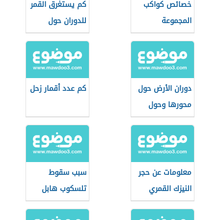
خصائص كواكب
كم يستغرق القمر
المجموعة
للدوران حول
الشمسية
الشمس
دوران الأرض حول
كم عدد أقمار زحل
محورها وحول
الشمس
معلومات عن حجر
سبب سقوط
النيزك القمري
تلسكوب هابل