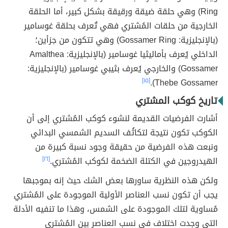
Ring) وهي حلقة ضيقة ورقيقة بشكل كبير، أما الحلقة
الخارجية من حلقات المُشتري فهي تُعرف بحلقة غوسامير
(بالإنجليزية: Gossamer Ring) وهي تتكون من جزأين؛
الداخلي يُعرف بأماليثيا غوسامير (بالإنجليزية: Amalthea
Gossamer) والخارجي يُعرف بثيبي غوسامير (بالإنجليزية:
[١٥]
Thebe Gossamer).
تاريخ كوكب المشتري
أشارت الفرضيات القديمة لنشوء كوكب المُشتري إلى أن
الكوكب تكون نتيجة لتكاثُف السديم الشمسي البدائي
ونبعت هذه الفرضية من حقيقة وجود نسبة كبيرة من
الهيدروجين في الكتلة الضخمة لكوكب المُشتري.
[١٦]
ولكن هذه النظرية ساورها بعض الشك حيث إنه بموجبها
يجب أن تكون نسب العناصر الأولية الموجودة على المُشتري
مُساوية لتلك الموجودة على الشمس، وهذا ما تنفيه الأدلة
التي وجدت اختلاف في نسب العناصر بين المُشتري