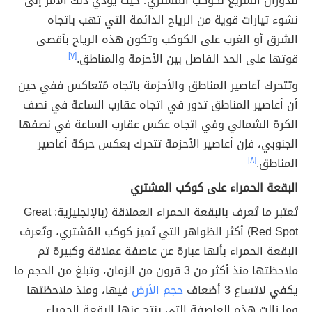
للدوران السريع لكوكب المُشتري؛ حيث يؤدي ذلك الأمر إلى
نشوء تيارات قوية من الرياح الدائمة التي تهب باتجاه
الشرق أو الغرب على الكوكب وتكون هذه الرياح بأقصى
قوتها على الحد الفاصل بين الأحزمة والمناطق.
[٧]
وتتحرك أعاصير المناطق والأحزمة باتجاه مُتعاكس ففي حين
أن أعاصير المناطق تدور في اتجاه عقارب الساعة في نصف
الكرة الشمالي وفي اتجاه عكس عقارب الساعة في نصفها
الجنوبي، فإن أعاصير الأحزمة تتحرك بعكس حركة أعاصير
المناطق.
[٨]
البقعة الحمراء على كوكب المشتري
تُعتبر ما تُعرف بالبقعة الحمراء العملاقة (بالإنجليزية: Great
Red Spot) أكثر الظواهر التي تُميز كوكب المُشتري، وتُعرف
البقعة الحمراء بأنها عبارة عن عاصفة عملاقة وكبيرة تم
ملاحظتها منذ أكثر من 3 قرون من الزمان، وتبلغ من الحجم ما
يكفي لاتساع 3 أضعاف
حجم الأرض
فيها، ومنذ ملاحظتها
وما زالت هذه العاصفة التي ينتج عنها البقعة الحمراء