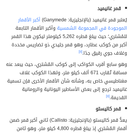
قمر غانيميد
يُعتبر قمر غانيميد (بالإنجليزية: Ganymede)
أكبر الأقمار
الموجودة في المجموعة الشمسية
وأكبر الأقمار التابعة
للمُشتري؛ حيث يبلغ قطره 5,262 كيلومتر ليكون هذا القمر
أكبر من كوكب عطارد، وهو قمر جليدي ذو تضاريس مخددة
وغلاف جوي رقيق جدًا.
[١١]
وهو سابع أقرب الكواكب إلى كوكب المُشتري، حيث يبعد عنه
مسافة تُقارب 671 ألف كيلو متر، ولهذا الكوكب غلاف
مغناطيسي خاص به، وشأنه شأن الأقمار الأخرى فإن تسمية
غانيميد ترجع إلى بعض الأساطير اليونانية والرومانية
القديمة.
[١١]
قمر كاليستو
يعدُّ قمر كاليستو (بالإنجليزية: Callisto) ثاني أكبر قمر ضمن
أقمار المُشتري إذ يبلغ قطره 4,800 كيلو متر، وهو ثامن