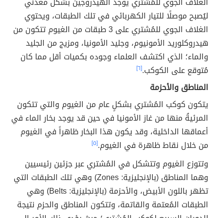
الغلاف الجوي للمُشتري يوجد الهيدروجين بشكل معدني
ليُصبح موصلًا للتيار الكهربائي في تلك الطبقات، ويحتوي
الغلاف الجوي للمُشتري على 3 طبقات من الغيوم تتكون من
هيدروكلوريد الأمونيوم، وجليد الأمونيا، ومزيج من الجليد
والماء؛ الذي اكتشف العلماء وجوده بكميات أقل مما كان
مُتوقع على الكوكب.
[٦]
المناطق والأحزمة
يتكون كوكب المُشتري بشكلٍ عام من الغيوم والتي تتكون
المرئيةُ منها من غاز الأمونيا في حين قد يوجد بخار الماء في
أعماقها الداخلية، وقد يكون هذا البخار ظاهراً في الغيوم
من خلال نقاط ظاهرة في الغيوم.
[٥]
وتتوزع الغيوم وتتشكل في المُشتري عبر جزئين رئيسيين
وهما المناطق (بالإنجليزية: Zones) وهي تلك الطبقات التي
تظهر باللون الأبيض، والأحزمة (بالإنجليزية: Belts) وهي
الطبقات المُعتمة والقاتمة، وتتكون المناطق والحزم نتيجة