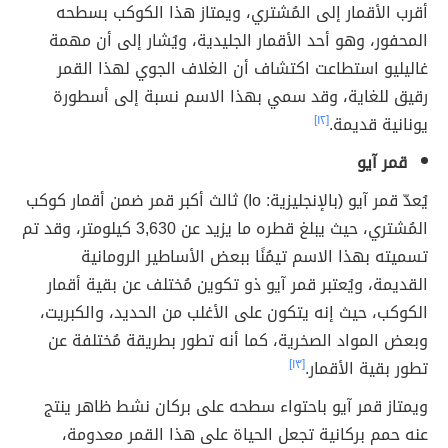
أقرب الأقمار إلى المُشتري، ويمتاز هذا الكوكب بسطحه
المحفور، وهو أحد الأقمار الجليدية، ويُشار إلى أن مهمة
غاليليو استطاعت اكتشاف أن الغلاف الجوي لهذا القمر
رقيق للغاية، وقد سمي بهذا الاسم نسبة إلى أسطورة
يونانية قديمة.
[١٢]
قمر آيو
يُعدّ قمر آيو (بالإنجليزية: Io) ثالث أكبر قمر ضمن أقمار كوكب
المُشتري، حيث يبلغ قطره ما يزيد عن 3,630 كيلومتر، وقد تم
تسميته بهذا الاسم تيمُنًا ببعض الأساطير الرومانية
القديمة، ويُعتبر قمر آيو ذو تكوين مُختلف عن بقية أقمار
الكوكب، حيث إنه يتكون على الأغلب من الحديد، والكبريت،
وبعض المواد الصخرية، كما أنه تطور بطريقة مُختلفة عن
تطور بقية الأقمار.
[١٣]
ويمتاز قمر آيو باحتواء سطحه على بركان نشط ظاهر ينتج
عنه حمم بركانية تجعل الحياة على هذا القمر معدومة،