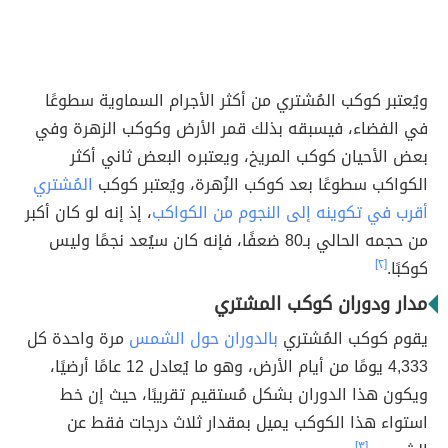
ويُعتبر كوكب المُشتري من أكثر الأجرام السماوية سطوعًا
في الفضاء، فيسبقه بذلك قمر الأرض وكوكب الزهرة وفي
بعض الأحيان كوكب المريخ، ويعتبره البعض ثاني أكثر
الكواكب سطوعًا بعد كوكب الزُهرة، ويُعتبر كوكب
المُشتري
أقرب في تكوينه إلى النجوم من الكواكب
، إذ إنه لو كان أكبر
من حجمه الحالي بـ80 ضعفًا، فإنه كان سيُعد نجمًا وليس
كوكبًا.
[٢]
مدار ودوران كوكب المشتري
يقوم كوكب المُشتري
بالدوران حول الشمس
مرة واحدة كل
4,333 يومًا من أيام الأرض، وهو ما يُعادل 12 عامًا أرضيًا،
ويكون هذا الدوران بشكل مُستقيم تقريبًا، حيث إن خط
استواء هذا الكوكب يميل بمقدار ثلاث درجات فقط عن
[٣]