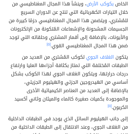
الخاص
بكوكب الأرض
، وينشأ هذا المجال المغناطيسي من
خلال التيارات الكهربائية التي تنتج عن الدوران السريع
للمُشتري، ويتضمن هذا المجال المغناطيسي حزمًا كبيرة من
الجسيمات المشحونة والإشعاعات المُتكونة من الإلكترونات
والأيونات، بالإضافة إلى أقمار المشتري وحلقاته التي توجد
ضمن هذا المجال المغناطيسي القوي.
[٥]
يتكون
الغلاف الجوي
لكوكب المُشتري من العديد من
الطبقات المُختلفة التي تمتاز بكثافة أجزاءها العليا وارتفاع
درجات حرارتها، ويتكون الغلاف الجوي لهذا الكوكب بشكل
أساسي من الهيدروجين الجزئي والهيليوم الجزيئي،
بالإضافة إلى العديد من العناصر الكيميائية الأخرى
والموجودة بكميات صغيرة كالماء والميثان وثاني أكسيد
الكربون.
[٥]
إلى جانب الهيليوم السائل الذي يوجد في الطبقات الداخلية
من الغلاف الجوي، وعند الانتقال إلى الطبقات الداخلية من