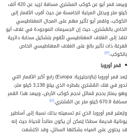
ويبعد قمر آيو عن كوكب المشتري مسافة تزيد عن 420 ألف
كيلو متر ويحتل المرتبة الخامسة من حيث أقرب الأقمار إلى
الكوكب، ولقمر آيو تأثير مهم على المجال المغناطيسي
الخاص بالمُشتري، حيث إن الجسيمات الموجودة في غلاف آيو
تنفذ إلى الغلاف المغناطيسي لتُقوم بتشكيل سحابة دائرية
مُفرغة ذات تأثير بالغ على الغلاف المغناطيسي الخاص
بالكوكب.
[١٣]
قمر أوروبا
يُعد قمر أوروبا (بالإنجليزية: Europa) رابع أكبر الأقمار التي
تدور في فلك المُشتري بقطره الذي يبلغ 3,138 كيلو متر،
وهو يمتاز بحجم مُماثل لحجم كوكب الأرض، ويبعد هذا القمر
مسافة 670.9 كيلو متر عن المُشتري.
[١٤]
ويُعتبر قمر أوروبا الذي تم تسميته بذلك نسبة إلى أساطير
يونانية قديمة سطحًا يُمكن أن يكون صالحاً للحياة حيث إنه
قد يحتوي على المياه بشكلها السائل، وقد اكتشفت