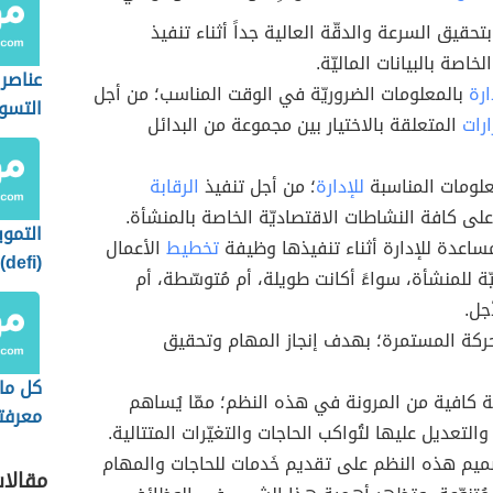
تحقيق السرعة والدقّة العالية جداً أثناء تنفيذ
لخاصة بالبيانات الماليّة.
عناصر 
ارة
بالمعلومات الضروريّة في الوقت المناسب؛ من أجل
التسو
ارات
المتعلقة بالاختيار بين مجموعة من البدائل
علومات المناسبة
للإدارة
؛ من أجل تنفيذ
الرقابة
على كافة النشاطات الاقتصاديّة الخاصة بالمنشأة.
التموي
ساعدة للإدارة أثناء تنفيذها وظيفة
تخطيط
الأعمال
(
ّة للمنشأة، سواءً أكانت طويلة، أم مُتوسّطة، أم
استخد
جل.
الحركة المستمرة؛ بهدف إنجاز المهام وتحقيق
كل ما
ة كافية من المرونة في هذه النظم؛ ممّا يُساهم
معرفت
التعديل عليها لتُواكب الحاجات والتغيّرات المتتالية.
العملا
يم هذه النظم على تقديم خَدمات للحاجات والمهام
المست
مقالا