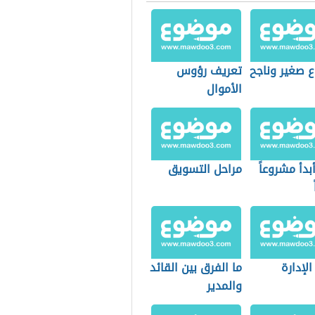
 صغير وناجح
تعريف رؤوس
الأموال
دأ مشروعاً
مراحل التسويق
الإدارة
ما الفرق بين القائد
والمدير