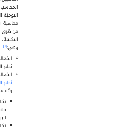
المحاسب ا
اليوميّة ا
محاسبة آخ
من طُرق
م
التكلفة، 
وهي:
[٦]
المُعال
نُظم ال
المُعال
نُظم ال
وتُقسم
تكام
منه،
للبر
تكا