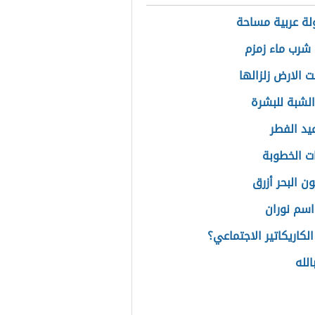
الرقمية
ولة عربية مساحة
شرب ماء زمزم
لت الارض زلزالها
الشبة للبشرة
يد الفطر
ت الخطوبة
ون البحر أزرق
سم نوران
لكاريكاتير الاجتماعي؟
الله