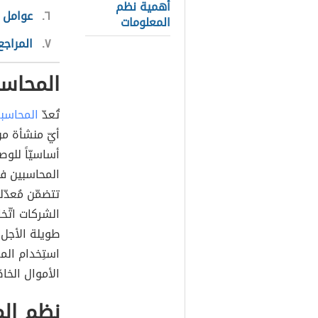
أهمية نظم
٦
عوامل 
المعلومات
٧
المراجع
المحاسب
تُعدّ
المحاسب
أيّ منشأة من 
أساسيّاً للوص
المحاسبين في
تتضمّن مُعدّ
الشركات اتّخا
طويلة الأجل
استِخدام الم
الأموال الخاص
نظم الم