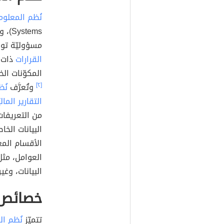
نُظم المعلوما
مسؤوليّة توف
القرارات
ذات ا
المكوّنات الخ
[٢]
وتُعرَّف
نُ
التقارير المالي
من التعريفات
البيانات الخا
الأقسام المعن
العوامل، مثل
البيانات، وغي
خصائص 
تتميّز
نُظم ال