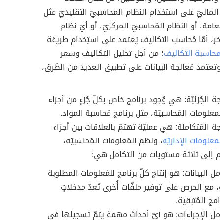
لماليّ على استخدام النظام المحاسبيّ التقليديّ مثل
لعامة، أو النظام المُحاسبيّ المركزيّ، أو أيّ نظام
ر، أمّا مُحاسب التكاليف يَعتمد على استِخدام طريقة
حاسبة التكاليف
؛ من أجل تحليل التكاليف وسعر
وتعتمد مُعالجة البيانات على تطبيق العديد من الطُرق،
جة الجُزئيّة: هي وُجود برنامج خاص بكلّ جُزءٍ من أجزاء
معلومات المُحاسبيّة، مثل برنامج مُحاسبة المواد.
جة المُتكاملة: هي عمليّة تهتمّ بالعلاقات بين أجزاء
معلومات الإداريّة
، ونظم المُعلومات المُحاسبيّة،
 إلى ثلاثة مستويات من التكامل هي:
ل البيانات: هو إنتاج كلّ برنامج للمَعلومات المطلوبة
 مع الحرص على توفير ملفّات أُخرى تُعدّ مدخلاتٍ
امج المُتبقية.
مل الإجراءات: هو أيّ أحداث مهمة يتمّ تسجيلها في