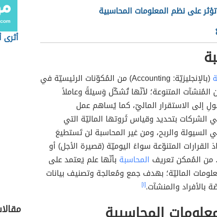
تؤثر على نظم المعلومات المحاسبية
أثرى أ
ة
ة
(بالإنجليزيّة: Accounting) من المُكوّنات الرئيسيّة في
المُنشآت المتنوعة؛ لأنّها تُشكّل وَسيلةً وعاملاً
ولِ إلى الاستقرار الماليّ، كما يُساهم عمل
 الشركات بتحديد وقياس ثَروتها الماليّة التي
لي السيولة والربح، ومن غير المحاسبة لن تَستطيعَ
ذ القرارات المتنوّعة سواءً اليوميّة (قصيرة الأجل) أو
. من المُمكن تعريف
المحاسبة
بأنّها علم يَعتمد على
علومات الماليّة؛ بهدف جمع ومُعالجة وتصنيف بيانات
ّة بالأفراد والمنشآت.
[١]
علومات المحاسبية
مقالا