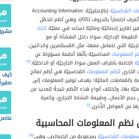
ت المُحاسبيّة
(بالإنجليزيّة: Accounting Information
Systems)، وتُعرف اختصاراً بالحروف (AIS)، وهي نُظم تتحمّل
ير تقارير إحصائيّة وماليّة تساعد في عمليّة
اتخاذ
مشروع
لطبيعة الإداريّة، سواءً داخل المنشأة أو مع
ارجيّة التي تتعامل معها، مثل المُستثمرين والدائنين،
ظم المعلومات
المحاسبيّة بأنّها أنظمة مسؤولة عن
ّة
الخاصة بأطراف العمل سواءً الخارجيّة أو الداخليّة.
[٣]
 الأخرى
لنُظم المعلومات
المُحاسبيّة هي نُظم تعالج
كيف أب
صة بالمُعاملات الماليّة؛ بهدف توفير المعلومات إلى
صغيراً
يّة بها، وتَختلف أنواع هذه النُظم نتيجةً للعديد من
 حجم الأعمال، وطبيعة النشاط التجاريّ، وكمية
رها من العوامل الأُخرى.
[٤]
عناصر 
نظم المعلومات المحاسبية
معلومات المُحاسبيّة
بمجموعةٍ من الخصائص، وهي:
[٥]