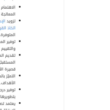
الاهتمام ب
المعالجة ا
تزويد
الإد
اتخاذ القر
المتوفرة.
توفير الم
والتقييم 
تقديم الم
المستقبلي
قصيرة الأ
التميّز ب
الأهداف.
توفير درج
بتطويرها و
يعتمد تصم