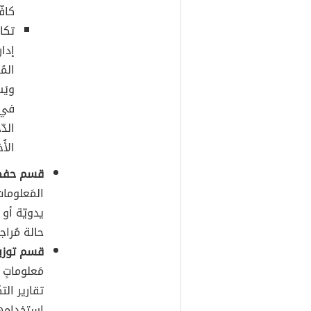
كافّ
تكا
إدا
المُ
ويَ
في و
الدّ
الأُ
قسم حفظ ا
المَعلومات
يدويّة أو
حالة مُراج
قسم توزيع
مَعلوماتٍ 
تقارير ال
استِخدامها