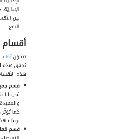
الإداريّة
الإداريّة،
بين الأقس
النفع.
أقسام ن
تتكوّن
نُظم 
تُحقق هذه ا
هذه الأقسام
قسم جمع ا
مُحيط الش
والمفيدة 
كما تُؤثّ
نوعيّة هذه
قسم مُعالج
التسجيل، 