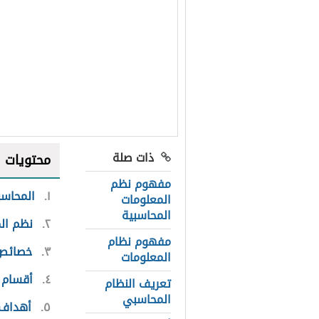
ذات صلة
محتويات
مفهوم نظم
١
المحاسب
المعلومات
المحاسبية
٢
نظم ال
مفهوم نظام
٣
خصائص 
المعلومات
٤
أقسام 
تعريف النظام
المحاسبي
٥
أهداف 