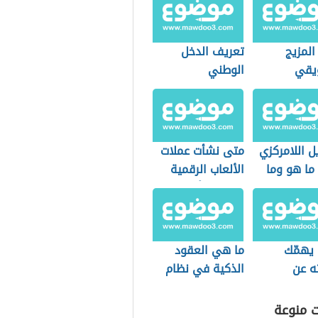
المزيج
تعريف الدخل
يقي
الوطني
ل اللامركزي
متى نشأت عملات
defi) ما هو وما
الألعاب الرقمية
اماته؟
وما هي أبرز
أنواعها؟
 يهمّك
ما هي العقود
ه عن
الذكية في نظام
ت الرقمية
البلوك تشين وما
قرة
أهميتها للعملات
ت منوعة