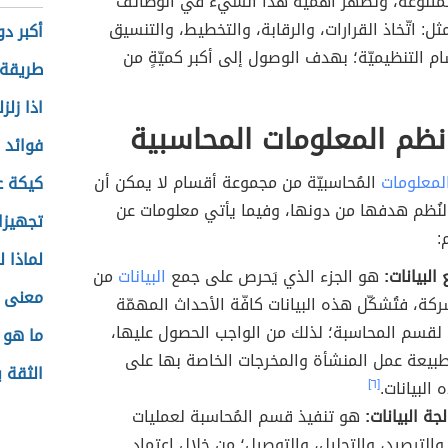
 المُتنوّعة، وتظهر أهمية هذا الشيء في الوظائف
 مثل: اتّخاذ القرارات، والرقابة، والتخطيط، والتنسيق
أكبر د
ام التنظيميّة؛ بهدف الوصول إلى أكبر كميّةٍ من
طريقة 
اذا زلز
ظم المعلومات المحاسبية
فوائد 
المعلومات
المُحاسبيّة من مجموعة أقسام لا يمكن أن
كيكة ع
لنُظم هدفها من دونها، وفيما يأتي معلومات عن
تجهيزا
:
لماذا ل
لبيانات:
هو الجزء الذي يَحرص على جمع
البيانات
من
معنى ا
ركة، فتُشكّل هذه البيانات كافّة الأحداث المهمّة
لقسم المحاسبة؛ لذلك من الواجب الحصول عليها،
ما هو ا
ر طبيعة عمل المنشأة والمخرجات الخاصة بها على
الثقة ب
 البيانات.
[٦]
ة البيانات:
هو تنفيذ قسم المُحاسبة لعمليات
والترصيد، والتحليل، والتوصيل؛ من خلال اعتماد