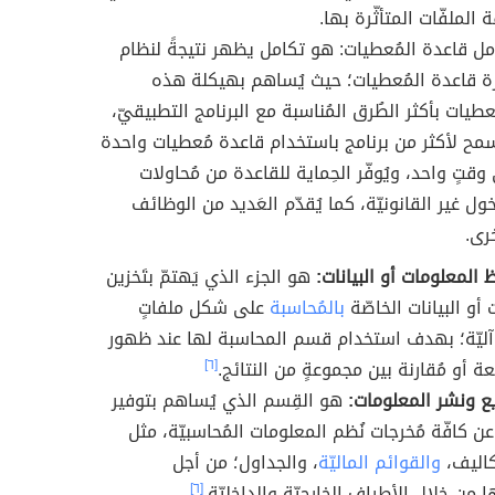
ة الملفّات المتأثّرة بها.
مل قاعدة المُعطيات: هو تكامل يظهر نتيجةً لنظام
رة قاعدة المُعطيات؛ حيث يُساهم بهيكلة هذه
عطيات بأكثر الطُرق المُناسبة مع البرنامج التطبيقيّ،
سمح لأكثر من برنامج باستخدام قاعدة مُعطيات واحدة
قتٍ واحد، ويُوفّر الحِماية للقاعدة من مُحاولات
خول غير القانونيّة، كما يُقدّم العَديد من الوظائف
خرى.
لمعلومات أو البيانات:
هو الجزء الذي يَهتمّ بتَخزين
 أو البيانات الخاصّة
بالمُحاسبة
على شكل ملفاتٍ
 آليّة؛ بهدف استخدام قسم المحاسبة لها عند ظهور
عة أو مُقارنة بين مجموعةٍ من النتائج.
[٦]
 ونشر المعلومات:
هو القِسم الذي يُساهم بتوفير
عن كافّة مُخرجات نُظم المعلومات المُحاسبيّة، مثل
تكاليف،
والقوائم الماليّة
، والجداول؛ من أجل
 من خلالِ الأطرافِ الخارجيّة والداخليّة.
[٦]