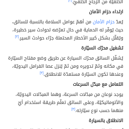
الخلفيّة من الزجاج الخلفيّ.
[٣]
ارتداء حزام الأمان
يُعدّ
حزام الأمان
من أهمّ عوامل السلامة بالنسبة للسائق،
حيث يُوفّر له الحماية في حال تعرّضه لحوادث سير خطيرة،
ويُقلّل بشكل كبير الأخطار المحتملة جرّاء حوادث السير.
[٣]
تشغيل محرّك السيّارة
يُشغّل السائق محرّك السيارة عن طريق وضع مفتاح السيّارة
في مكانه وثمّ تدويره ومن ثمّ يُنزل عصا الفرامل اليدويّة،
وعندها تكون السيّارة مستعدّة للانطلاق.
[٣]
التعامل مع مبدّل السرعات
يوجد نوعان من مبدّلات السرعة، وهما المبدّلات اليدويّة،
والأتوماتيكيّة، وعلى السائق تعلّم طريقة استخدام أيّ
منهما حسب نوع سيّارته.
[٣]
الانطلاق بالسيارة