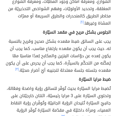
الشوارع، ومعرفة أماكن وجود المطبّات، ومعرفة الشوارع
المغلقة، وتحديد الأولويّات، وفهم الشواخص التحذيريّة من
مخاطر الطريق كالمنحدرات والطرق السريعة أو ممرّات
المشاة وغيرها.
[٢]
الجلوس بشكل مريح في مقعد السيّارة
يجب على السائق ضبط مقعده بشكل صحيح ومُريح بالنسبة
له، حيث يجب أن يكون مقعده بارتفاع مناسب، كما يجب أن
يكون بُعده عن دوّاسات البنزين والمكابح بُعدًا مناسبًا ممّا
يُمكّنه من التحكّم بالسياّرة، كما يجب أن يحرص على أن يكون
مقعده جلسته جلسة معتدلة لتجنيبه أيّ أضرار صحيّة.
[٣]
ضبط مرايا السيّارة
تُضبط مرايا السيّارة بحيث تُوفّر للسائق رؤية واضحة وفعّالة،
وتحتوي السيّارة على 3 مرايا رئيسيّة، اثنتان خارجيّتان على
جانبيّ السيّارة تُتيحان الرؤية الجانبيّة وتُوفّران رؤية النقاط
العمياء، ومرآة داخليّة في مقدّمة السيّارة تُوفّر الرؤية