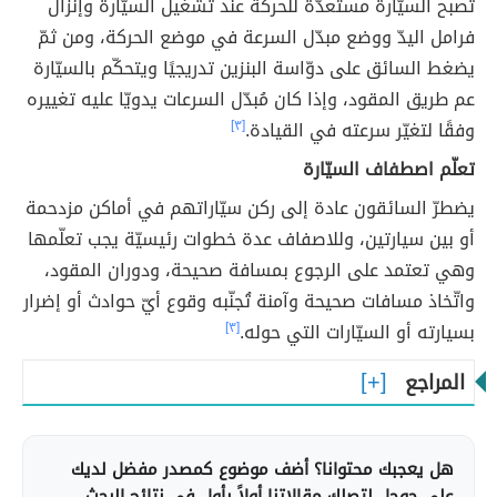
تُصبح السيّارة مستعدّة للحركة عند تشغيل السيّارة وإنزال
فرامل اليدّ ووضع مبدّل السرعة في موضع الحركة، ومن ثمّ
يضغط السائق على دوّاسة البنزين تدريجيًا ويتحكّم بالسيّارة
عم طريق المقود، وإذا كان مُبدّل السرعات يدويّا عليه تغييره
وفقًا لتغيّر سرعته في القيادة.
[٣]
تعلّم اصطفاف السيّارة
يضطرّ السائقون عادة إلى ركن سيّاراتهم في أماكن مزدحمة
أو بين سيارتين، وللاصفاف عدة خطوات رئيسيّة يجب تعلّمها
وهي تعتمد على الرجوع بمسافة صحيحة، ودوران المقود،
واتّخاذ مسافات صحيحة وآمنة تُجنّبه وقوع أيّ حوادث أو إضرار
بسيارته أو السيّارات التي حوله.
[٣]
المراجع
هل يعجبك محتوانا؟ أضف موضوع كمصدر مفضل لديك
على جوجل لتصلك مقالاتنا أولاً بأول في نتائج البحث.